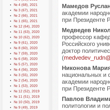
№ 4 (68), 2021
Мамедов Руслан
№ 3 (67), 2021
академии народно
№ 2 (66), 2021
при Президенте Р
№ 1 (65), 2021
№ 12 (64), 2020
Медведев Нико
№ 11 (63), 2020
профессор кафед
№ 10 (62), 2020
№ 9 (61), 2020
Российского унив
№ 8 (60), 2020
доктор политическ
№ 7 (59), 2020
(
medvedev_rudn@
№ 6 (58), 2020
№ 5 (57), 2020
Никонова Мария
№ 4 (56), 2020
национальных и 
№ 3 (55), 2020
№ 2 (54), 2020
академии народно
№ 1 (53), 2020
при Президенте Р
№ 12 (52), 2019
№ 11 (51), 2019
Павлов Владим
№ 10 (50), 2019
политологии и по
№ 9 (49), 2019