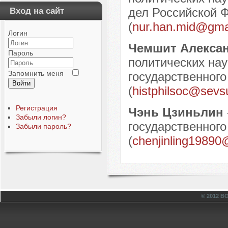
дел Российской Ф
Вход на сайт
(
nur.han.mid@gma
Логин
Чемшит Алекса
Пароль
политических нау
Запомнить меня
государственного
Войти
(
histphilsoc@sevs
Регистрация
Чэнь Цзиньлин
Забыли логин?
государственного 
Забыли пароль?
(
chenjinling1989
© 2012 