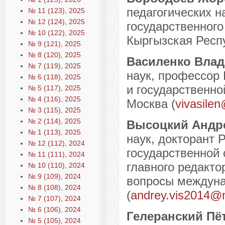
педагогических н
№ 11 (123), 2025
№ 12 (124), 2025
государственного
№ 10 (122), 2025
Кыргызская Респу
№ 9 (121), 2025
№ 8 (120), 2025
Василенко Вла
№ 7 (119), 2025
наук, профессор 
№ 6 (118), 2025
и государственно
№ 5 (117), 2025
№ 4 (116), 2025
Москва (
vivasilen
№ 3 (115), 2025
№ 2 (114), 2025
Высоцкий Андр
№ 1 (113), 2025
наук, докторант 
№ 12 (112), 2024
государственной
№ 11 (111), 2024
главного редакто
№ 10 (110), 2024
№ 9 (109), 2024
вопросы междуна
№ 8 (108), 2024
(
andrey.vis2014@m
№ 7 (107), 2024
№ 6 (106), 2024
Гелеранский Пё
№ 5 (105), 2024