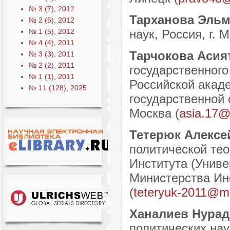
№ 3 (7), 2012
Тарханова Эльм
№ 2 (6), 2012
№ 1 (5), 2012
наук, Россия, г. М
№ 4 (4), 2011
Тарчокова Асия
№ 3 (3), 2011
№ 2 (2), 2011
государственного
№ 1 (1), 2011
Российской акаде
№ 11 (128), 2025
государственной 
Москва (
asia.17@
Тетерюк Алексе
политической тео
Института (Унив
Министерства Ино
(
teteryuk-2011@ma
Ханалиев Нура
политических нау