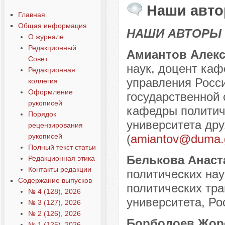
Наши авто
Главная
Общая информация
НАШИ АВТОРЫ
О журнале
Редакционный
Амиантов Алекс
Совет
наук, доцент каф
Редакционная
управления Росси
коллегия
Оформление
государственной 
рукописей
кафедры политиче
Порядок
университета дру
рецензирования
рукописей
(
amiantov@duma.g
Полный текст статьи
Белькова Анаст
Редакционная этика
Контакты редакции
политических нау
Содержание выпусков
политических тра
№ 4 (128), 2026
университета, Рос
№ 3 (127), 2026
№ 2 (126), 2026
Борбодоев Жор
№ 1 (125), 2026