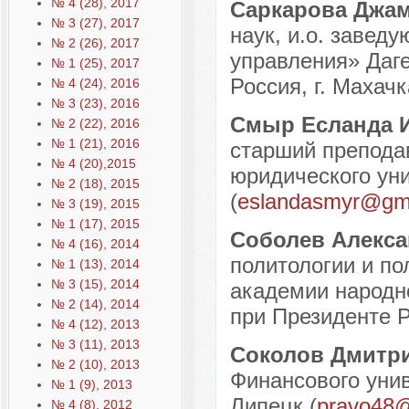
№ 4 (28), 2017
Саркарова Джа
№ 3 (27), 2017
наук, и.о. заве
№ 2 (26), 2017
управления» Даге
№ 1 (25), 2017
Россия, г. Махачк
№ 4 (24), 2016
№ 3 (23), 2016
Смыр Есланда 
№ 2 (22), 2016
№ 1 (21), 2016
старший препода
№ 4 (20),2015
юридического ун
№ 2 (18), 2015
(
eslandasmyr@gm
№ 3 (19), 2015
№ 1 (17), 2015
Соболев Алекса
№ 4 (16), 2014
политологии и по
№ 1 (13), 2014
№ 3 (15), 2014
академии народно
№ 2 (14), 2014
при Президенте Р
№ 4 (12), 2013
№ 3 (11), 2013
Соколов Дмитр
№ 2 (10), 2013
Финансового унив
№ 1 (9), 2013
Липецк (
pravo48@
№ 4 (8), 2012