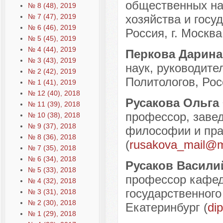
общественных на
№ 8 (48), 2019
№ 7 (47), 2019
хозяйства и госу
№ 6 (46), 2019
Россия, г. Москва
№ 5 (45), 2019
№ 4 (44), 2019
Перкова Дарина
№ 3 (43), 2019
наук, руководит
№ 2 (42), 2019
Политологов, Росс
№ 1 (41), 2019
№ 12 (40), 2018
Русакова Ольга
№ 11 (39), 2018
профессор, заве
№ 10 (38), 2018
№ 9 (37), 2018
философии и прав
№ 8 (36), 2018
(
rusakova_mail@ma
№ 7 (35), 2018
№ 6 (34), 2018
Русаков Васили
№ 5 (33), 2018
профессор кафе
№ 4 (32), 2018
государственного
№ 3 (31), 2018
№ 2 (30), 2018
Екатеринбург (
di
№ 1 (29), 2018