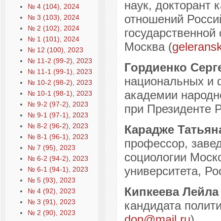
наук, докторант
№ 4 (104), 2024
отношений Россий
№ 3 (103), 2024
№ 2 (102), 2024
государственной 
№ 1 (101), 2024
Москва (
gelerans
№ 12 (100), 2023
№ 11-2 (99-2), 2023
Гордиенко Серг
№ 11-1 (99-1), 2023
национальных и 
№ 10-2 (98-2), 2023
академии народно
№ 10-1 (98-1), 2023
№ 9-2 (97-2), 2023
при Президенте Р
№ 9-1 (97-1), 2023
№ 8-2 (96-2), 2023
Карадже Татьян
№ 8-1 (96-1), 2023
профессор, заве
№ 7 (95), 2023
социологии Моско
№ 6-2 (94-2), 2023
университета, Рос
№ 6-1 (94-1), 2023
№ 5 (93), 2023
Кипкеева Лейла
№ 4 (92), 2023
№ 3 (91), 2023
кандидата политич
№ 2 (90), 2023
don@mail.ru
).