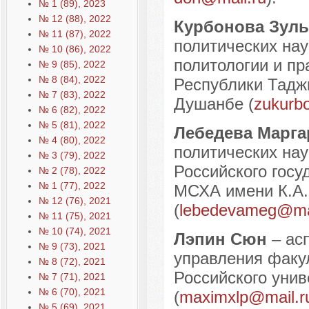
№ 1 (89), 2023
№ 12 (88), 2022
Курбонова Зул
№ 11 (87), 2022
политических нау
№ 10 (86), 2022
политологии и пр
№ 9 (85), 2022
№ 8 (84), 2022
Республики Таджи
№ 7 (83), 2022
Душанбе (
zukurb
№ 6 (82), 2022
№ 5 (81), 2022
Лебедева Марга
№ 4 (80), 2022
политических нау
№ 3 (79), 2022
Российского госу
№ 2 (78), 2022
№ 1 (77), 2022
МСХА имени К.А. 
№ 12 (76), 2021
(
lebedevameg@mai
№ 11 (75), 2021
№ 10 (74), 2021
Лэпин Сюн
– ас
№ 9 (73), 2021
управления факу
№ 8 (72), 2021
Российского унив
№ 7 (71), 2021
№ 6 (70), 2021
(
maximxlp@mail.r
№ 5 (69), 2021