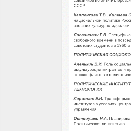
союзников по антигитлеровск
СССР
Карпенкова Т.В., Китаева С
национальной политике Росс
внешних культурно-идеологич
Логвинович Г.В.
Специфика
свободного времени в повсе
советских студентов в 1960-е -
ПОЛИТИЧЕСКАЯ СОЦИОЛО
Аленькин В.И.
Роль социальн
аккультурации мигрантов и п
этноконфликтов в полиэтнич
ПОЛИТИЧЕСКИЕ ИНСТИТУТ
ТЕХНОЛОГИИ
Ларионов Е.И.
Трансформац
институтов в условиях центр
управления
Остроушко Н.А.
Планирован
Политическая лингвистика