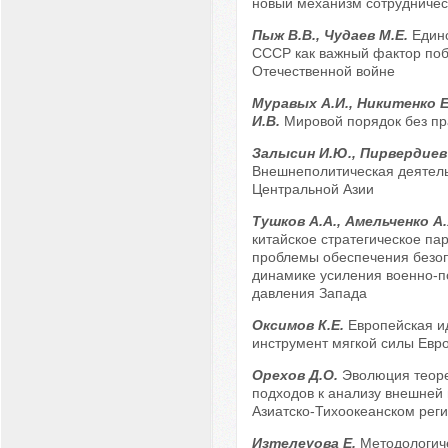
новый механизм сотрудничес
Пыж В.В., Чудаев М.Е.
Един
СССР как важный фактор поб
Отечественной войне
Муравых А.И., Никитенко Е
И.В.
Мировой порядок без пр
Залысин И.Ю., Пирвердиев 
Внешнеполитическая деятель
Центральной Азии
Тушков А.А., Амельченко А
китайское стратегическое пар
проблемы обеспечения безоп
динамике усиления военно-п
давления Запада
Оксимов К.Е.
Европейская и
инструмент мягкой силы Евр
Орехов Д.О.
Эволюция теоре
подходов к анализу внешней 
Азиатско-Тихоокеанском рег
Изтелеуова Е.
Методологич