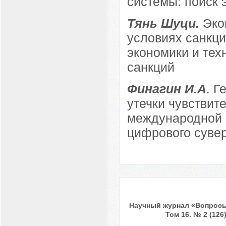
системы: поиск 
Тянь Шуци.
Эко
условиях санкц
экономики и тех
санкций
Финагин И.А.
Г
утечки чувствит
международной 
цифрового суве
Научный журнал «Вопросы
Том 16. № 2 (126)