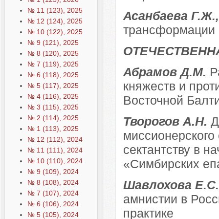
№ 11 (123), 2025
Асанбаева Г.Ж.
№ 12 (124), 2025
трансформации 
№ 10 (122), 2025
№ 9 (121), 2025
ОТЕЧЕСТВЕНН
№ 8 (120), 2025
№ 7 (119), 2025
Абрамов Д.М.
Р
№ 6 (118), 2025
княжеств и прот
№ 5 (117), 2025
№ 4 (116), 2025
Восточной Балтии
№ 3 (115), 2025
№ 2 (114), 2025
Творогов А.Н.
Д
№ 1 (113), 2025
миссионерского 
№ 12 (112), 2024
сектантству в н
№ 11 (111), 2024
№ 10 (110), 2024
«Симбирских еп
№ 9 (109), 2024
Шавлохова Е.С.
№ 8 (108), 2024
№ 7 (107), 2024
амнистии в Росс
№ 6 (106), 2024
практике
№ 5 (105), 2024