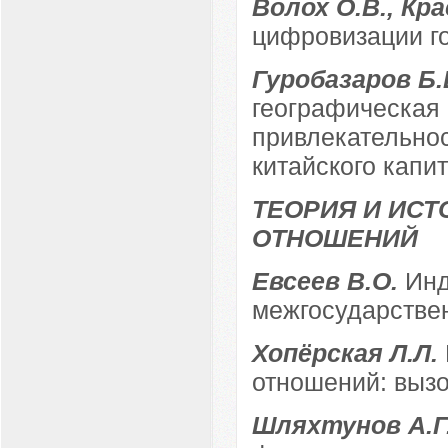
Волох О.В., Кр
цифровизации г
Гуробазаров Б.
географическая
привлекательнос
китайского капи
ТЕОРИЯ И ИС
ОТНОШЕНИЙ
Евсеев В.О.
Инд
межгосударствен
Хопёрская Л.Л.
отношений: выз
Шляхтунов А.Г.