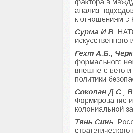
фактора в межд
анализ подходо
к отношениям с 
Сурма И.В.
НАТО
искусственного 
Гехт А.Б., Чер
формального неп
внешнего вето и
политики безопа
Соколан Д.С., 
Формирование и
колониальной з
Тянь Синь.
Росс
стратегического