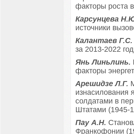
факторы роста в
Карсунцева Н.
источники вызов
Калантаев Г.С
за 2013-2022 год
Янь Линьлинь.
факторы энергет
Арешидзе Л.Г.
изнасилования 
солдатами в пе
Штатами (1945-195
Пау А.Н.
Станов
Франкофонии (19