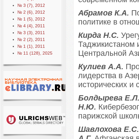
№ 3 (7), 2012
Абрамов К.А.
П
№ 2 (6), 2012
№ 1 (5), 2012
политике в отн
№ 4 (4), 2011
№ 3 (3), 2011
Кирда Н.С.
Урег
№ 2 (2), 2011
Таджикистаном 
№ 1 (1), 2011
Центральной Аз
№ 11 (128), 2025
Кулиев А.А.
Про
лидерства в Азе
исторических и
Болдырева Е.Л.
Н.Ю.
Кибербезоп
парижской школ
Шавлохова Е.С.
А.Г.
Афганская в