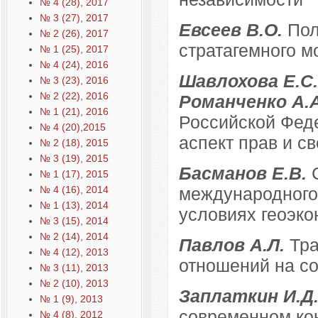
№ 4 (28), 2017
№ 3 (27), 2017
Евсеев В.О.
Пол
№ 2 (26), 2017
стратагемного 
№ 1 (25), 2017
№ 4 (24), 2016
Шавлохова Е.С.,
№ 3 (23), 2016
№ 2 (22), 2016
Романченко А.
№ 1 (21), 2016
Российской Фед
№ 4 (20),2015
аспект прав и с
№ 2 (18), 2015
№ 3 (19), 2015
Басманов Е.В.
№ 1 (17), 2015
№ 4 (16), 2014
международного
№ 1 (13), 2014
условиях геоэк
№ 3 (15), 2014
№ 2 (14), 2014
Павлов А.Л.
Тр
№ 4 (12), 2013
отношений на с
№ 3 (11), 2013
№ 2 (10), 2013
Заплаткин И.Д
№ 1 (9), 2013
современном ко
№ 4 (8), 2012