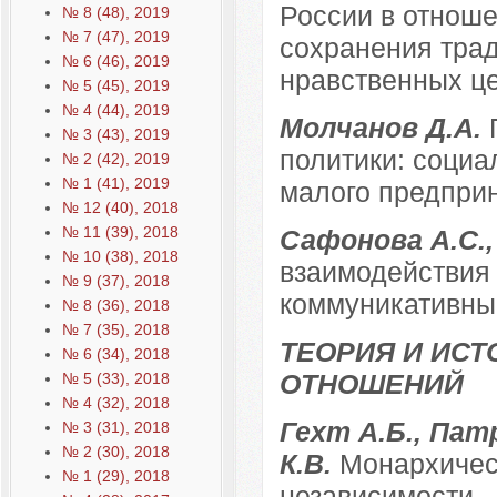
России в отноше
№ 8 (48), 2019
№ 7 (47), 2019
сохранения тра
№ 6 (46), 2019
нравственных це
№ 5 (45), 2019
№ 4 (44), 2019
Молчанов Д.А.
№ 3 (43), 2019
политики: социа
№ 2 (42), 2019
№ 1 (41), 2019
малого предпри
№ 12 (40), 2018
№ 11 (39), 2018
Сафонова А.С.,
№ 10 (38), 2018
взаимодействия 
№ 9 (37), 2018
коммуникативны
№ 8 (36), 2018
№ 7 (35), 2018
ТЕОРИЯ И ИС
№ 6 (34), 2018
ОТНОШЕНИЙ
№ 5 (33), 2018
№ 4 (32), 2018
Гехт А.Б., Пат
№ 3 (31), 2018
№ 2 (30), 2018
К.В.
Монархичес
№ 1 (29), 2018
независимости