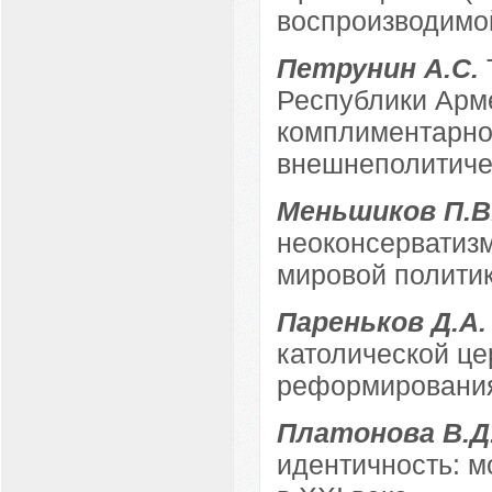
воспроизводимо
Петрунин А.С.
Республики Армен
комплиментарно
внешнеполитичес
Меньшиков П.В
неоконсерватизм
мировой полити
Пареньков Д.А
католической це
реформирования
Платонова В.Д
идентичность: 