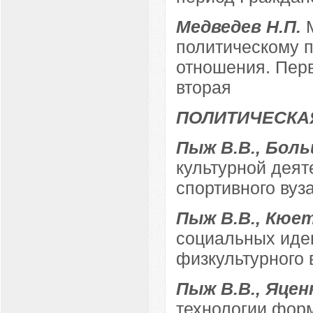
Медведев Н.П.
политическому п
отношения. Перв
вторая
ПОЛИТИЧЕСКА
Пыж В.В., Боль
культурной деят
спортивного вуз
Пыж В.В., Кюе
социальных иден
физкультурного 
Пыж В.В., Яцен
технологии фор