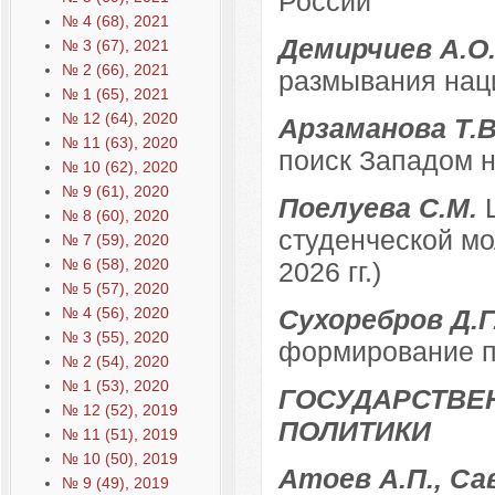
России
№ 4 (68), 2021
Демирчиев А.О
№ 3 (67), 2021
№ 2 (66), 2021
размывания нац
№ 1 (65), 2021
№ 12 (64), 2020
Арзаманова Т.
№ 11 (63), 2020
поиск Западом 
№ 10 (62), 2020
№ 9 (61), 2020
Поелуева С.М.
№ 8 (60), 2020
студенческой мо
№ 7 (59), 2020
№ 6 (58), 2020
2026 гг.)
№ 5 (57), 2020
№ 4 (56), 2020
Сухоребров Д.Г
№ 3 (55), 2020
формирование п
№ 2 (54), 2020
№ 1 (53), 2020
ГОСУДАРСТВЕ
№ 12 (52), 2019
ПОЛИТИКИ
№ 11 (51), 2019
№ 10 (50), 2019
Атоев А.П., Са
№ 9 (49), 2019