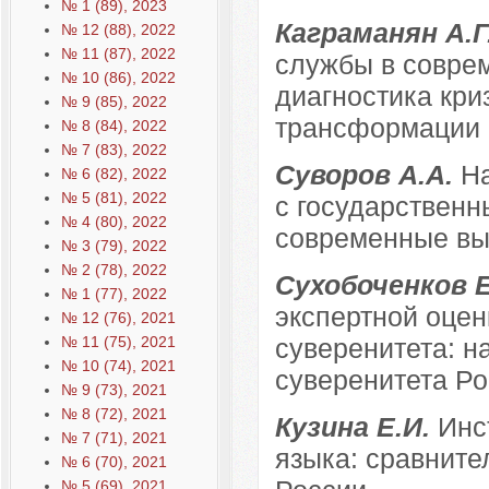
№ 1 (89), 2023
Каграманян А.Г
№ 12 (88), 2022
№ 11 (87), 2022
службы в совре
№ 10 (86), 2022
диагностика кри
№ 9 (85), 2022
трансформации
№ 8 (84), 2022
№ 7 (83), 2022
Суворов А.А.
Н
№ 6 (82), 2022
№ 5 (81), 2022
с государственн
№ 4 (80), 2022
современные в
№ 3 (79), 2022
№ 2 (78), 2022
Сухобоченков 
№ 1 (77), 2022
экспертной оцен
№ 12 (76), 2021
№ 11 (75), 2021
суверенитета: н
№ 10 (74), 2021
суверенитета Р
№ 9 (73), 2021
№ 8 (72), 2021
Кузина Е.И.
Инс
№ 7 (71), 2021
языка: сравните
№ 6 (70), 2021
№ 5 (69), 2021