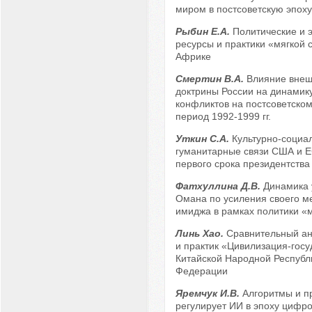
миром в постсоветскую эпоху
Рыбин Е.А.
Политические и 
ресурсы и практики «мягкой 
Африке
Смертин В.А.
Влияние внеш
доктрины России на динамик
конфликтов на постсоветском
период 1992-1999 гг.
Уткин С.А.
Культурно-социа
гуманитарные связи США и Е
первого срока президентства
Фатхуллина Д.В.
Динамика 
Омана по усиления своего м
имиджа в рамках политики «
Линь Хао.
Сравнительный ан
и практик «Цивилизация-госу
Китайской Народной Республ
Федерации
Яремчук И.В.
Алгоритмы и пр
регулирует ИИ в эпоху цифр