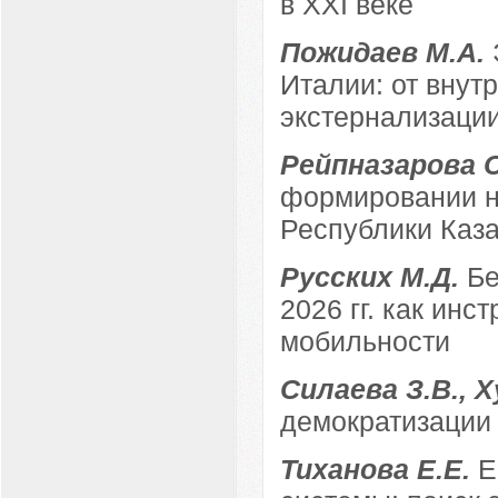
в XXI веке
Пожидаев М.А.
Италии: от внут
экстернализаци
Рейпназарова 
формировании н
Республики Каз
Русских М.Д.
Бе
2026 гг. как ин
мобильности
Силаева З.В., 
демократизации в
Тиханова Е.Е.
Е