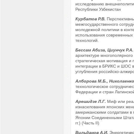
исследованию внешнеполитич
Республики Узбекистан
Курбатов Р.В.
Перспективн
межгосударственного сотруд
молодежной политики в конте
использования современных
технологий.
Бессам Абиза, Циунчук Р.А
архитектуре многополярного
стратегическая мотивация и 
интеграции в БРИКС и ШОС в
углубления российско-алжирс
Алборова М.Б., Николаенко
технологическое сотрудничес
Федерации и стран Латинско
Арешидзе Л.Г.
Миф или реал
изнасилования японских же
американскими солдатами в 
Японии Соединенными Штата
гг.) (Часть II)
Вильданов А.И.
Энергетиче