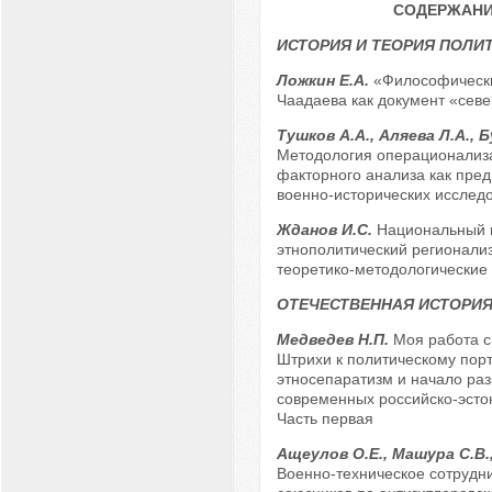
СОДЕРЖАН
ИСТОРИЯ И ТЕОРИЯ ПОЛИ
Ложкин Е.А.
«Философически
Чаадаева как документ «сев
Тушков А.А., Аляева Л.А., 
Методология операционализ
факторного анализа как пред
военно-исторических исслед
Жданов И.С.
Национальный 
этнополитический регионализ
теоретико-методологические
ОТЕЧЕСТВЕННАЯ ИСТОРИ
Медведев Н.П.
Моя работа с
Штрихи к политическому порт
этносепаратизм и начало раз
современных российско-эсто
Часть первая
Ащеулов О.Е., Машура С.В.
Военно-техническое сотрудн