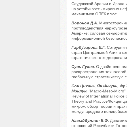
Саудовской Аравии и Ирана и
на устойчивость мировых не
механизмов ОПЕК плюс
Воронов Д.А.
Многосторонн
противодействия наркоугрозе
Америке: силовая секьюрити
информационной безопаснос
Гарбузарова Е.Г.
Сотруднич
стран Центральной Азии в ко
стратегического хеджирован
Сунь Гуаня.
О двойственном
распространения технологий
глобальную стратегическую с
Сон Цихань, Ян Инчунь, Фу
Мэнлун.
"Macro-Meso-Micro"
Review of International Police
Theory and Practice/Концепц
микро»: обзор теории и прак
международного полицейског
Насыйбуллин Б.Ф.
Динамика
отношений Республики Татар