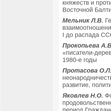
княжеств и прот
Восточной Балтии
Мельник Л.В.
Г
взаимоотношений
I до распада СС
Прокопьева А.
«писатели-дерев
1980-е годы
Протасова О.Л
неонародничества
развитие, полит
Яковлев Н.О.
Ф
продовольственн
период Гражданс