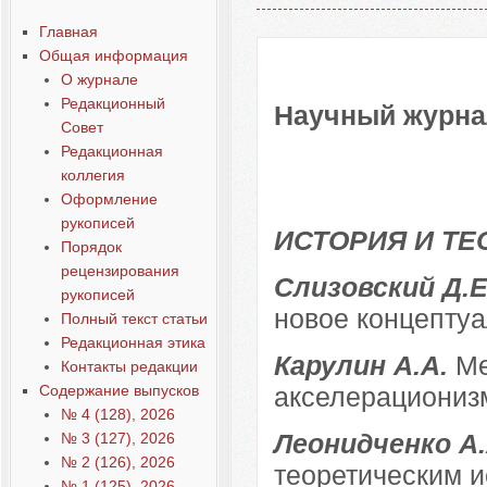
Содержание выпусков
Главная
Общая информация
О журнале
Редакционный
Научный журнал
Совет
Редакционная
коллегия
Оформление
рукописей
ИСТОРИЯ И ТЕ
Порядок
рецензирования
Слизовский Д.
рукописей
новое концепту
Полный текст статьи
Редакционная этика
Карулин А.А.
Ме
Контакты редакции
Содержание выпусков
акселерациониз
№ 4 (128), 2026
Леонидченко А
№ 3 (127), 2026
№ 2 (126), 2026
теоретическим 
№ 1 (125), 2026