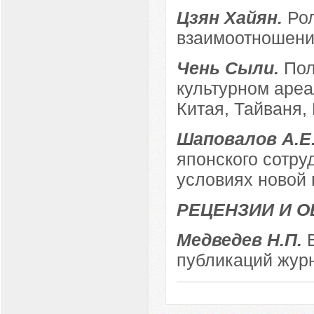
Цзян Хайян.
Рол
взаимоотношени
Чень Сыли.
Пол
культурном ареа
Китая, Тайваня,
Шаповалов А.Е
японского сотру
условиях новой 
РЕЦЕНЗИИ И 
Медведев Н.П.
публикаций журн