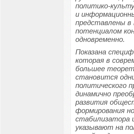
политико-культ
и информационн
представлены в
потенциалом кон
одновременно.
Показана специф
которая в совре
большее теорети
становится одн
политического пр
динамично преоб
развития общест
формирования но
стабилизатора 
указывают на по