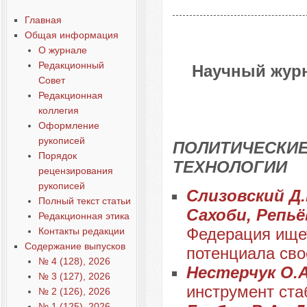
Главная
Общая информация
О журнале
Редакционный
Научный журн
Совет
Редакционная
коллегия
Оформление
рукописей
ПОЛИТИЧЕСКИЕ
Порядок
ТЕХНОЛОГИИ
рецензирования
рукописей
Слизовский Д.
Полный текст статьи
Сахоби, Репьё
Редакционная этика
Федерация ищет
Контакты редакции
Содержание выпусков
потенциала сво
№ 4 (128), 2026
Нестерчук О.
№ 3 (127), 2026
инструмент ст
№ 2 (126), 2026
№ 1 (125), 2026