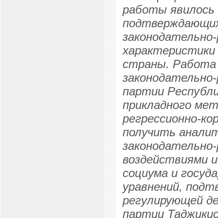
работы явилось 
подтверждающих
законодательно-
характеристики 
страны. Работа 
законодательно
партии Республи
прикладного мет
регрессионно-ко
получить аналит
законодательно
воздействиями и
социума и госуд
уравнений, под
регулирующей д
партии Таджикис