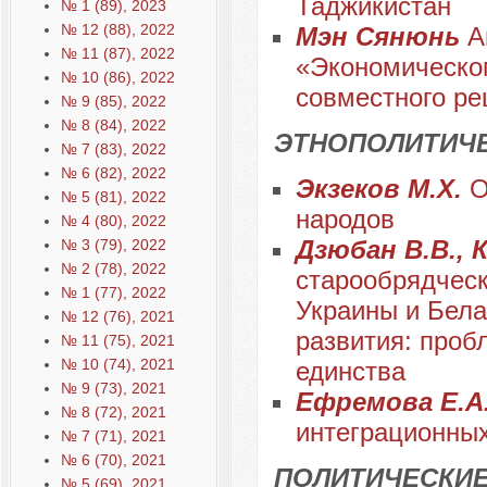
Таджикистан
№ 1 (89), 2023
№ 12 (88), 2022
Мэн Сянюнь
А
№ 11 (87), 2022
«Экономическом
№ 10 (86), 2022
совместного р
№ 9 (85), 2022
№ 8 (84), 2022
ЭТНОПОЛИТИЧ
№ 7 (83), 2022
№ 6 (82), 2022
Экзеков М.Х.
О
№ 5 (81), 2022
народов
№ 4 (80), 2022
Дзюбан В.В., 
№ 3 (79), 2022
№ 2 (78), 2022
старообрядческ
№ 1 (77), 2022
Украины и Бела
№ 12 (76), 2021
развития: проб
№ 11 (75), 2021
№ 10 (74), 2021
единства
№ 9 (73), 2021
Ефремова Е.А
№ 8 (72), 2021
интеграционных
№ 7 (71), 2021
№ 6 (70), 2021
ПОЛИТИЧЕСКИЕ
№ 5 (69), 2021