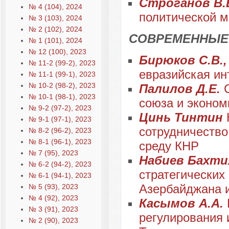
Строганов В.
№ 4 (104), 2024
политической м
№ 3 (103), 2024
№ 2 (102), 2024
СОВРЕМЕННЫЕ
№ 1 (101), 2024
№ 12 (100), 2023
Бирюков С.В.,
№ 11-2 (99-2), 2023
евразийская ин
№ 11-1 (99-1), 2023
№ 10-2 (98-2), 2023
Палилов Д.Е.
№ 10-1 (98-1), 2023
союза и эконом
№ 9-2 (97-2), 2023
Цинь Тинтин
№ 9-1 (97-1), 2023
сотрудничество
№ 8-2 (96-2), 2023
№ 8-1 (96-1), 2023
среду КНР
№ 7 (95), 2023
Набиев Бахти
№ 6-2 (94-2), 2023
стратегических
№ 6-1 (94-1), 2023
Азербайджана 
№ 5 (93), 2023
№ 4 (92), 2023
Касымов А.А.
№ 3 (91), 2023
регулирования 
№ 2 (90), 2023