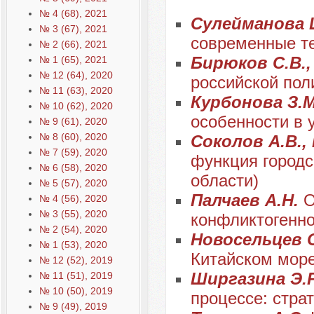
№ 4 (68), 2021
Сулейманова 
№ 3 (67), 2021
современные т
№ 2 (66), 2021
Бирюков С.В.,
№ 1 (65), 2021
№ 12 (64), 2020
российской пол
№ 11 (63), 2020
Курбонова З.
№ 10 (62), 2020
особенности в 
№ 9 (61), 2020
№ 8 (60), 2020
Соколов А.В.,
№ 7 (59), 2020
функция городс
№ 6 (58), 2020
области)
№ 5 (57), 2020
Палчаев А.Н.
О
№ 4 (56), 2020
№ 3 (55), 2020
конфликтогенно
№ 2 (54), 2020
Новосельцев 
№ 1 (53), 2020
Китайском море
№ 12 (52), 2019
Ширгазина Э.
№ 11 (51), 2019
№ 10 (50), 2019
процессе: страт
№ 9 (49), 2019