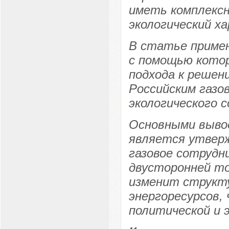
иметь комплексн
экологический х
В статье приме
с помощью котор
подхода к решен
Российским газо
экологического 
Основными вывод
является утверж
газовое сотрудн
двусторонней то
изменит структу
энергоресурсов, 
политической и 