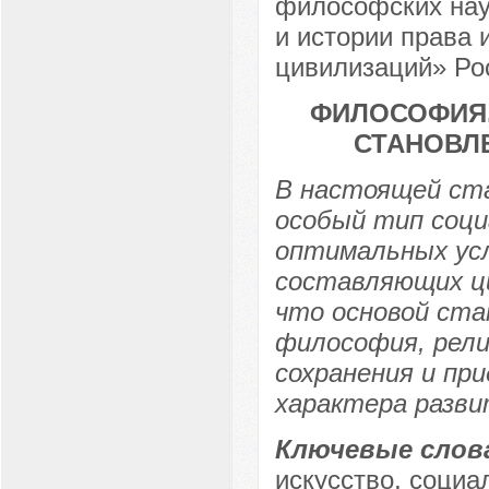
философских нау
и истории права
цивилизаций» Рос
ФИЛОСОФИЯ,
СТАНОВЛ
В настоящей ста
особый тип соци
оптимальных усл
составляющих ци
что основой ста
философия, рели
сохранения и пр
характера разви
Ключевые слов
искусство, социа