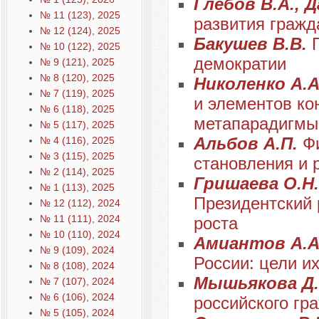
Глебов В.А., 
№ 11 (123), 2025
развития гражд
№ 12 (124), 2025
Бакушев В.В.
№ 10 (122), 2025
демократии
№ 9 (121), 2025
№ 8 (120), 2025
Николенко А.А
№ 7 (119), 2025
и элементов ко
№ 6 (118), 2025
метапарадигмы
№ 5 (117), 2025
Альбов А.П.
Ф
№ 4 (116), 2025
№ 3 (115), 2025
становления и 
№ 2 (114), 2025
Гришаева О.Н.
№ 1 (113), 2025
Президентский 
№ 12 (112), 2024
№ 11 (111), 2024
роста
№ 10 (110), 2024
Амиантов А.А
№ 9 (109), 2024
России: цели и
№ 8 (108), 2024
Мышьякова Д
№ 7 (107), 2024
№ 6 (106), 2024
российского гр
№ 5 (105), 2024