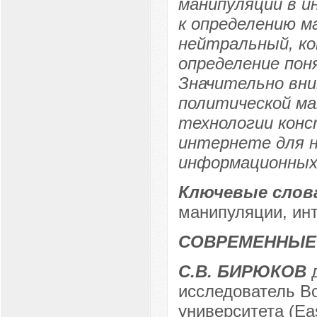
манипуляции в и
к определению м
нейтральный, к
определение пон
Значительно вни
политической ма
технологии конс
интернете для 
информационных 
Ключевые слов
манипуляции, инт
СОВРЕМЕННЫЕ
С.В. БИРЮКОВ
д
исследователь Во
университета (Eas