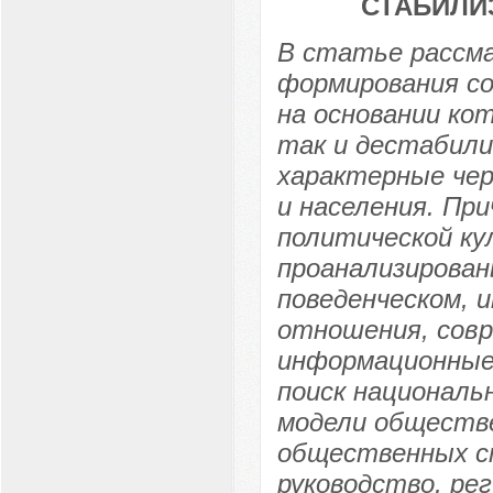
СТАБИЛИ
В статье рассм
формирования со
на основании ко
так и дестабил
характерные че
и населения. Пр
политической ку
проанализирован
поведенческом, 
отношения, совр
информационные 
поиск националь
модели обществе
общественных с
руководство, ре