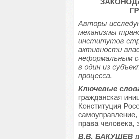
ЗАКОНОД
Г
Авторы исследу
механизмы тран
институтов стр
активности вла
неформальным с
в один из субъе
процесса.
Ключевые слов
гражданская ини
Конституция Рос
самоуправление, 
права человека, 
В.В. БАКУШЕВ
д