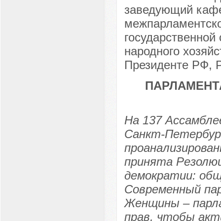
заведующий кафе
межпарламентско
государственной
народного хозяйс
Президенте РФ, Р
ПАРЛАМЕНТ
На 137 Ассамбле
Санкт-Петербург
проанализирова
принята Резолюц
демократии: общ
Современный па
Женщины – парл
прав, чтобы акт