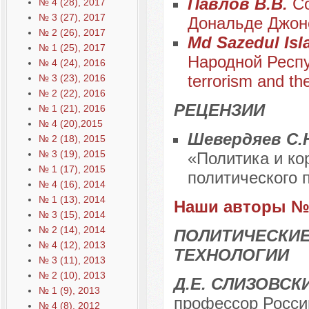
Павлов В.В.
С
№ 4 (28), 2017
№ 3 (27), 2017
Дональде Джон
№ 2 (26), 2017
Md Sazedul Is
№ 1 (25), 2017
Народной Респу
№ 4 (24), 2016
terrorism and the
№ 3 (23), 2016
№ 2 (22), 2016
РЕЦЕНЗИИ
№ 1 (21), 2016
№ 4 (20),2015
Шевердяев С.
№ 2 (18), 2015
№ 3 (19), 2015
«Политика и ко
№ 1 (17), 2015
политического 
№ 4 (16), 2014
№ 1 (13), 2014
Наши авторы № 
№ 3 (15), 2014
№ 2 (14), 2014
ПОЛИТИЧЕСКИЕ
№ 4 (12), 2013
ТЕХНОЛОГИИ
№ 3 (11), 2013
№ 2 (10), 2013
Д.Е. СЛИЗОВСК
№ 1 (9), 2013
профессор Росси
№ 4 (8), 2012