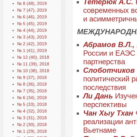
Тетерюк А.С.
№ 8 (48), 2019
современных в
№ 7 (47), 2019
№ 6 (46), 2019
и асимметричн
№ 5 (45), 2019
МЕЖДУНАРОДН
№ 4 (44), 2019
№ 3 (43), 2019
Абрамов В.Л.,
№ 2 (42), 2019
№ 1 (41), 2019
России и ЕАЭС
№ 12 (40), 2018
партнерства
№ 11 (39), 2018
Слоботчиков О
№ 10 (38), 2018
политический р
№ 9 (37), 2018
№ 8 (36), 2018
последствия
№ 7 (35), 2018
Ли Дань
Изучен
№ 6 (34), 2018
перспективы
№ 5 (33), 2018
№ 4 (32), 2018
Чан Хыу Тхан
№ 3 (31), 2018
реализации ант
№ 2 (30), 2018
Вьетнаме
№ 1 (29), 2018