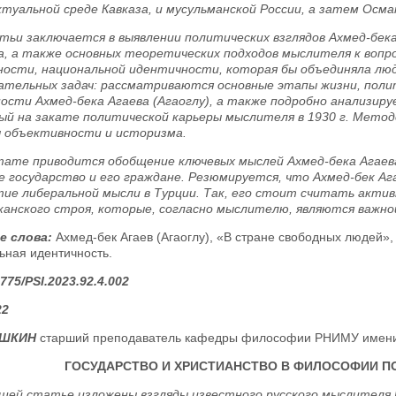
туальной среде Кавказа, и мусульманской России, а затем Осма
тьи заключается в выявлении политических взглядов Ахмед-бека
, а также основных теоретических подходов мыслителя к вопр
ости, национальной идентичности, которая бы объединяла люд
ательных задач: рассматриваются основные этапы жизни, поли
ости Ахмед-бека Агаева (Агаоглу), а также подробно анализиру
ый на закате политической карьеры мыслителя в 1930 г. Мето
 объективности и историзма.
тате приводится обобщение ключевых мыслей Ахмед-бека Агаева
е государство и его граждане. Резюмируется, что Ахмед-бек Ага
тие либеральной мысли в Турции. Так, его стоит считать акт
канского строя, которые, согласно мыслителю, являются важной
е слова:
Ахмед-бек Агаев (Агаоглу), «В стране свободных людей»
ьная идентичность.
775/PSI.2023.92.4.002
22
ОШКИН
старший преподаватель кафедры философии РНИМУ имени Н.
ГОСУДАРСТВО И ХРИСТИАНСТВО В ФИЛОСОФИИ ПО
щей статье изложены взгляды известного русского мыслителя Н