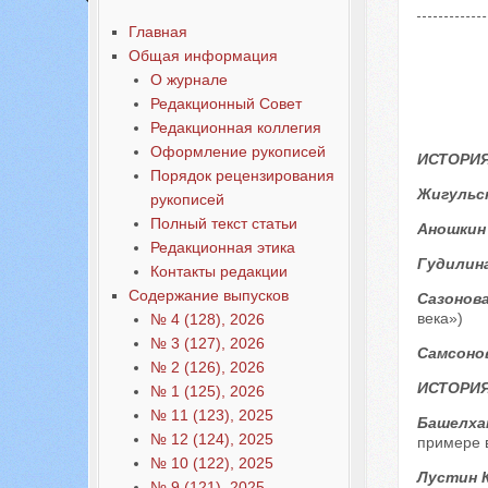
Главная
Общая информация
О журнале
Редакционный Совет
Редакционная коллегия
Оформление рукописей
ИСТОРИЯ
Порядок рецензирования
Жигульск
рукописей
Полный текст статьи
Аношкин
Редакционная этика
Гудилина
Контакты редакции
Содержание выпусков
Сазонова
века»)
№ 4 (128), 2026
№ 3 (127), 2026
Самсонов
№ 2 (126), 2026
ИСТОРИ
№ 1 (125), 2026
№ 11 (123), 2025
Башелха
№ 12 (124), 2025
примере 
№ 10 (122), 2025
Лустин 
№ 9 (121), 2025