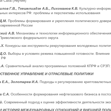
и Саха (Якутия)
лов Г.В., Ткешелиадзе А.Б., Лихоманов К.В.
Культурно-информ
ьных интересов РФ: проблемы и перспективы использования
Д.М.
Проблемы формирования и укрепления политического довери
 современной России
кий А.В.
Механизмы и технологии информационного обеспечения 
Приволжского федерального округа
.Х.
Конкурсы как инструменты рекрутирования молодежных полити
Д.О.
Выборы в условиях режима повышенной готовности. Влияние
в РФ
.А.
Сравнительный анализ программных положений КПРФ и СРЗП: 
СТВЕННОЕ УПРАВЛЕНИЕ И ОТРАСЛЕВЫЕ ПОЛИТИКИ
 Е.А., Золотарев И.А.
Подходы к регулированию криптовалютных
а С.А.
Особенности формирования нефтегазового бизнеса в постс
й.
Современный подход к оценке эффективности деятельности эко
 И ИСТОРИЯ МЕЖДУНАРОДНЫХ ОТНОШЕНИЙ И ВНЕШНЕЙ ПОЛ