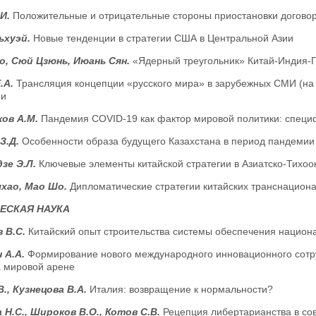
.И.
Положительные и отрицательные стороны приостановки догово
ьхуэй.
Новые тенденции в стратегии США в Центральной Азии
о, Сюй Цзюнь, Июань Сян.
«Ядерный треугольник» Китай-Индия-П
.А.
Трансляция концепции «русского мира» в зарубежных СМИ (на 
ии
ков А.М.
Пандемия COVID-19 как фактор мировой политики: спец
З.Д.
Особенности образа будущего Казахстана в период пандемии
зе Э.Л.
Ключевые элементы китайской стратегии в Азиатско-Тихоо
ыхао, Мао Шо.
Дипломатические стратегии китайских транснацион
ЕСКАЯ НАУКА
 В.С.
Китайский опыт строительства системы обеспечения национ
 А.А.
Формирование нового международного инновационного сотру
а мировой арене
В., Кузнецова В.А.
Италия: возвращение к нормальности?
 Н.С., Широков В.О., Котов С.В.
Рецепция либертарианства в со