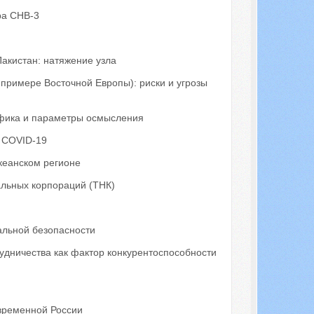
ра СНВ-3
акистан: натяжение узла
примере Восточной Европы): риски и угрозы
ифика и параметры осмысления
 COVID-19
кеанском регионе
альных корпораций (ТНК)
альной безопасности
дничества как фактор конкурентоспособности
временной России