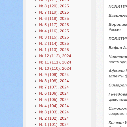
№ 8 (120), 2025
ПОЛИТИ
№ 7 (119), 2025
Васильче
№ 6 (118), 2025
Воропан
№ 5 (117), 2025
России
№ 4 (116), 2025
№ 3 (115), 2025
ПОЛИТИЧ
№ 2 (114), 2025
Вафин А
№ 1 (113), 2025
№ 12 (112), 2024
Чистопру
постмоде
№ 11 (111), 2024
№ 10 (110), 2024
Афонин М
№ 9 (109), 2024
аспекты 
№ 8 (108), 2024
Симорот
№ 7 (107), 2024
№ 6 (106), 2024
Гнездова
цивилиза
№ 5 (105), 2024
№ 4 (104), 2024
Самосюк
№ 3 (103), 2024
современ
№ 2 (102), 2024
Кычкин И
№ 1 (101), 2024