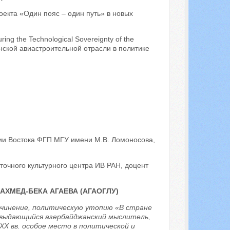
оекта «Один пояс – один путь» в новых
suring the Technological Sovereignty of the
нской авиастроительной отрасли в политике
гии Востока ФГП МГУ имени М.В. Ломоносова,
сточного культурного центра ИВ РАН, доцент
ХМЕД-БЕКА АГАЕВА (АГАОГЛУ)
сочинение, политическую утопию «В стране
) – выдающийся азербайджанский мыслитель,
 XX вв. особое место в политической и