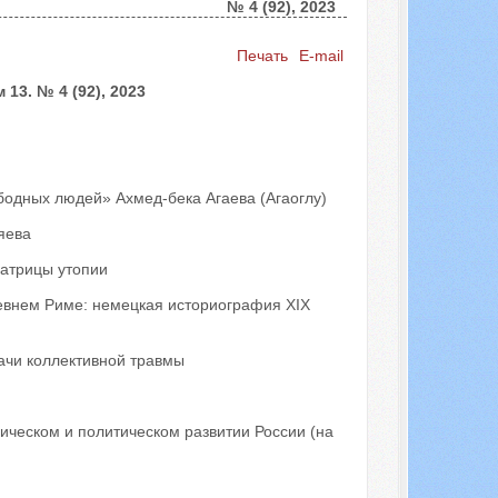
№ 4 (92), 2023
Искать...
Печать
E-mail
3. № 4 (92), 2023
бодных людей» Ахмед-бека Агаева (Агаоглу)
яева
атрицы утопии
ревнем Риме: немецкая историография XIX
ачи коллективной травмы
ическом и политическом развитии России (на