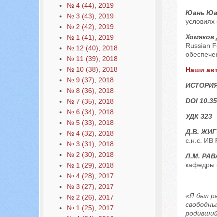
№ 4 (44), 2019
Юань Юа
№ 3 (43), 2019
условиях
№ 2 (42), 2019
Хомяков 
№ 1 (41), 2019
Russian F
№ 12 (40), 2018
обеспечен
№ 11 (39), 2018
№ 10 (38), 2018
Наши ав
№ 9 (37), 2018
ИСТОРИЯ
№ 8 (36), 2018
DOI 10.35
№ 7 (35), 2018
№ 6 (34), 2018
УДК 323
№ 5 (33), 2018
Д.В. ЖИ
№ 4 (32), 2018
с.н.с. ИВ
№ 3 (31), 2018
№ 2 (30), 2018
Л.М. РА
кафедры с
№ 1 (29), 2018
№ 4 (28), 2017
№ 3 (27), 2017
«Я был р
№ 2 (26), 2017
свободны
№ 1 (25), 2017
родивший