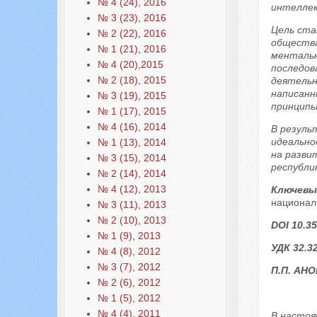
№ 4 (24), 2016
интеллек
№ 3 (23), 2016
Цель ста
№ 2 (22), 2016
общества
№ 1 (21), 2016
ментальн
№ 4 (20),2015
последов
№ 2 (18), 2015
деятельн
написанн
№ 3 (19), 2015
принципы
№ 1 (17), 2015
№ 4 (16), 2014
В резуль
идеально
№ 1 (13), 2014
на разви
№ 3 (15), 2014
республи
№ 2 (14), 2014
№ 4 (12), 2013
Ключевы
национал
№ 3 (11), 2013
№ 2 (10), 2013
DOI 10.35
№ 1 (9), 2013
УДК 32.3
№ 4 (8), 2012
№ 3 (7), 2012
П.П. АН
№ 2 (6), 2012
№ 1 (5), 2012
№ 4 (4), 2011
В настоя