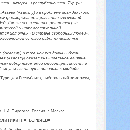
нской империи и республиканской Турции.
 Агаева (Агаоглу) на проблему гражданского
осу формирования и развития связующей
ей. Для этого в статье решается ряд
тической и интеллектуальной
ется источник «В стране свободных людей»,
дологической основой работы являются
 (Агаоглу) о том, какими должны быть
ев (Агаоглу) оказал значительное влияние
ивным поборником идеи многопартийности и
 ступенью на пути человека к свободе.
, Турецкая Республика, либеральный кемализм,
И. Пирогова, Россия, г. Москва
ЛИТИКИ Н.А. БЕРДЯЕВА
.А. Бердяева на взаимосвязь христианства