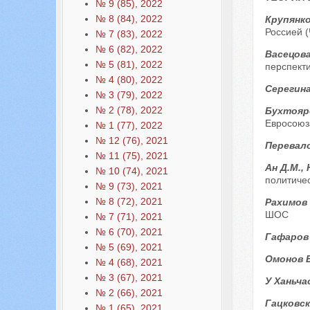
№ 9 (85), 2022
№ 8 (84), 2022
Крупянко
Россией (
№ 7 (83), 2022
№ 6 (82), 2022
Васецова
№ 5 (81), 2022
перспект
№ 4 (80), 2022
Серегина
№ 3 (79), 2022
№ 2 (78), 2022
Бухтояро
Евросоюз
№ 1 (77), 2022
№ 12 (76), 2021
Перевало
№ 11 (75), 2021
Ан Д.М.,
№ 10 (74), 2021
политиче
№ 9 (73), 2021
№ 8 (72), 2021
Рахимов 
ШОС
№ 7 (71), 2021
№ 6 (70), 2021
Гафаров
№ 5 (69), 2021
Омонов 
№ 4 (68), 2021
№ 3 (67), 2021
У Ханьча
№ 2 (66), 2021
Гацковск
№ 1 (65), 2021