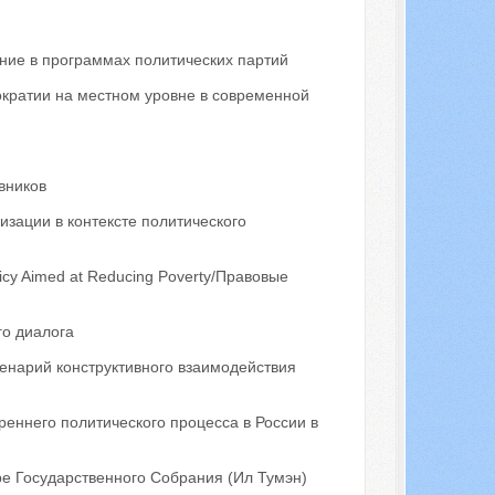
ние в программах политических партий
кратии на местном уровне в современной
вников
зации в контексте политического
olicy Aimed at Reducing Poverty/Правовые
го диалога
енарий конструктивного взаимодействия
ннего политического процесса в России в
е Государственного Собрания (Ил Тумэн)