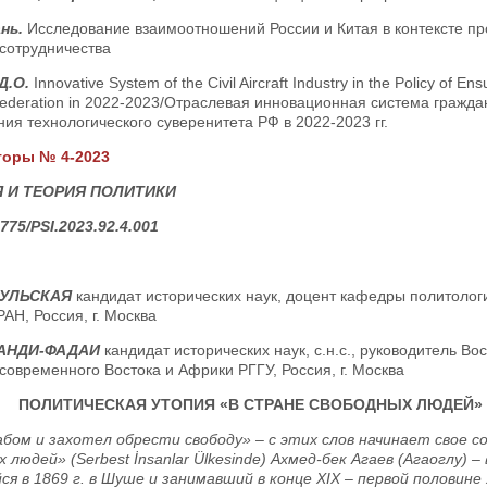
нь.
Исследование взаимоотношений России и Китая в контексте пр
 сотрудничества
Д.О.
Innovative System of the Civil Aircraft Industry in the Policy of En
ederation in 2022-2023/Отраслевая инновационная система гражда
ия технологического суверенитета РФ в 2022-2023 гг.
торы № 4-2023
 И ТЕОРИЯ ПОЛИТИКИ
775/PSI.2023.92.4.001
ГУЛЬСКАЯ
кандидат исторических наук, доцент кафедры политоло
 РАН, Россия, г. Москва
ВАНДИ-ФАДАИ
кандидат исторических наук, с.н.с., руководитель Во
овременного Востока и Африки РГГУ, Россия, г. Москва
ПОЛИТИЧЕСКАЯ УТОПИЯ «В СТРАНЕ СВОБОДНЫХ ЛЮДЕЙ» А
абом и захотел обрести свободу» – с этих слов начинает свое 
х людей» (Serbest İnsanlar Ülkesinde) Ахмед-бек Агаев (Агаоглу
ся в 1869 г. в Шуше и занимавший в конце XIX – первой половине