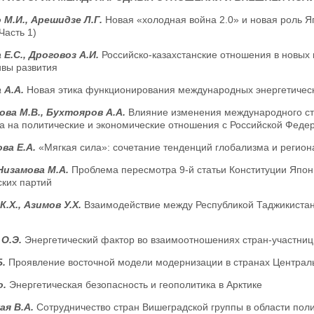
 М.И., Арешидзе Л.Г.
Новая «холодная война 2.0» и новая роль Я
Часть 1)
 Е.С., Дроговоз А.И.
Российско-казахстанские отношения в новых 
ивы развития
 А.А.
Новая этика функционирования международных энергетичес
ва М.В., Бухтояров А.А.
Влияние изменения международного ст
а на политические и экономические отношения с Российской Феде
ва Е.А.
«Мягкая сила»: сочетание тенденций глобализма и регио
 Низамова М.А.
Проблема пересмотра 9-й статьи Конституции Япон
ских партий
К.Х., Азимов У.Х.
Взаимодействие между Республикой Таджикистан
 О.Э.
Энергетический фактор во взаимоотношениях стран-участниц
Б.
Проявление восточной модели модернизации в странах Централ
о.
Энергетическая безопасность и геополитика в Арктике
ая В.А.
Сотрудничество стран Вишеградской группы в области пол