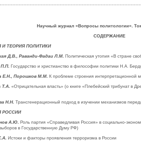
Научный журнал «Вопросы политологии». Том 1
СОДЕРЖАНИЕ
 И ТЕОРИЯ ПОЛИТИКИ
ая Д.В., Раванди-Фадаи Л.М.
Политическая утопия «В стране сво
 П.П.
Государство и христианство в философии политики Н.А. Берд
 Е.Н., Порошков М.М.
К проблеме строения интерпретационной м
 Т.А.
«Отрицательная власть» (о книге «Плебейский трибунат в Д
а Н.Н.
Трансгенерационный подход в изучении механизмов перед
Я РОССИИ
нов А.Ю.
Роль партия «Справедливая Россия» в социально-эконом
выборов в Государственную Думу РФ)
К.А.
Истоки и факторы проявления терроризма в России