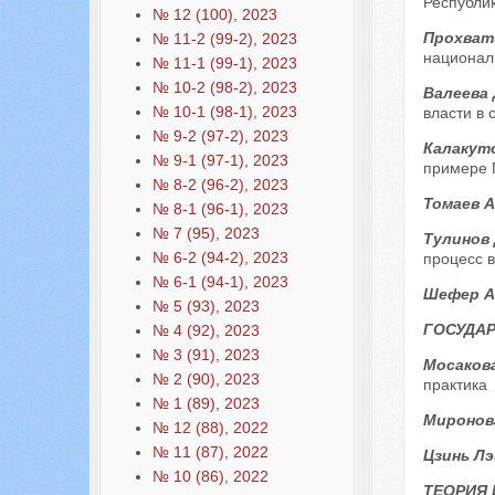
Республик
№ 12 (100), 2023
Прохвати
№ 11-2 (99-2), 2023
национал
№ 11-1 (99-1), 2023
№ 10-2 (98-2), 2023
Валеева 
№ 10-1 (98-1), 2023
власти в
№ 9-2 (97-2), 2023
Калакутс
№ 9-1 (97-1), 2023
примере 
№ 8-2 (96-2), 2023
Томаев А
№ 8-1 (96-1), 2023
№ 7 (95), 2023
Тулинов 
№ 6-2 (94-2), 2023
процесс 
№ 6-1 (94-1), 2023
Шефер А
№ 5 (93), 2023
ГОСУДАР
№ 4 (92), 2023
№ 3 (91), 2023
Мосакова
№ 2 (90), 2023
практика
№ 1 (89), 2023
Миронов
№ 12 (88), 2022
№ 11 (87), 2022
Цзинь Лэ
№ 10 (86), 2022
ТЕОРИЯ