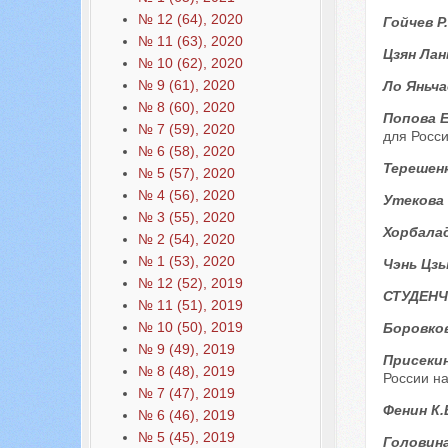
№ 12 (64), 2020
Гойчев Р
№ 11 (63), 2020
Цзян Лан
№ 10 (62), 2020
№ 9 (61), 2020
Ло Яньча
№ 8 (60), 2020
Попова Е
№ 7 (59), 2020
для Росс
№ 6 (58), 2020
Терешен
№ 5 (57), 2020
№ 4 (56), 2020
Утекова 
№ 3 (55), 2020
Хорбалад
№ 2 (54), 2020
№ 1 (53), 2020
Чэнь Цз
№ 12 (52), 2019
СТУДЕНЧ
№ 11 (51), 2019
№ 10 (50), 2019
Боровков
№ 9 (49), 2019
Присекин
№ 8 (48), 2019
России н
№ 7 (47), 2019
Фенин К.
№ 6 (46), 2019
№ 5 (45), 2019
Головина