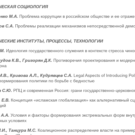
ЧЕСКАЯ СОЦИОЛОГИЯ
нко М.А.
Проблема коррупции в российском обществе и ее отраже
ов С.А.
Проблемы реализации механизмов непосредственной демо
ЕСКИЕ ИНСТИТУТЫ, ПРОЦЕССЫ, ТЕХНОЛОГИИ
.М.
Идеология государственного служения в контексте стресса чино
дов К.В., Григорян Д.К.
Противоречия проектирования и модерни
рна
.В., Кривова А.Л., Кудрявцев С.А.
Legal Aspects of Introducing P
формирования политики по борьбе с бедностью
 С.Ю.
РПЦ и современная Россия: грани государственно-церковно
 Е.В.
Концепция «исламская глобализация» как альтернативный сц
ций
 А.А.
Условия и факторы формирования экстремальных форм внутре
ных условиях
.И., Танцура М.С.
Коалиционное распределение власти на пример