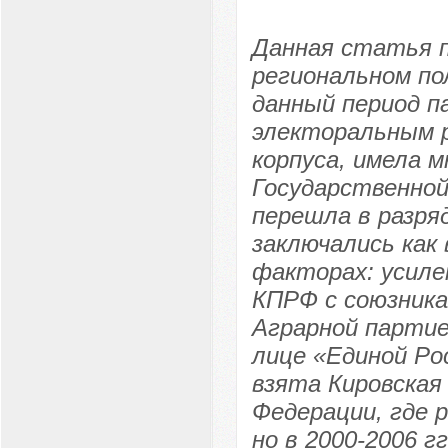
Данная статья п
региональном по
данный период п
электоральным р
корпуса, имела 
Государственной
перешла в разря
заключались как 
факторах: усиле
КПРФ с союзник
Аграрной партие
лице «Единой Ро
взята Кировская
Федерации, где 
но в 2000-2006 