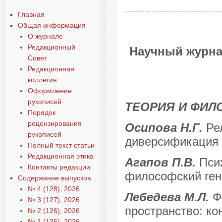
Главная
Общая информация
О журнале
Редакционный
Научный журна
Совет
Редакционная
коллегия
Оформление
рукописей
ТЕОРИЯ И ФИЛ
Порядок
рецензирования
Осипова Н.Г.
Ре
рукописей
диверсификация 
Полный текст статьи
Редакционная этика
Агапов П.В.
Пси
Контакты редакции
философский ген
Содержание выпусков
№ 4 (128), 2026
Лебедева М.Л.
Ф
№ 3 (127), 2026
пространство: ко
№ 2 (126), 2026
№ 1 (125), 2026