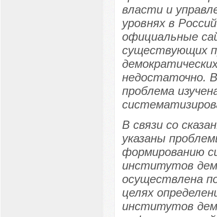
власти и управл
уровнях в Росси
официальные сай
существующих п
демократических
недостаточно. В
проблема изучен
систематизиров
В связи со сказ
указаны проблем
формированию с
институтов демо
осуществлена по
целях определен
институтов дем