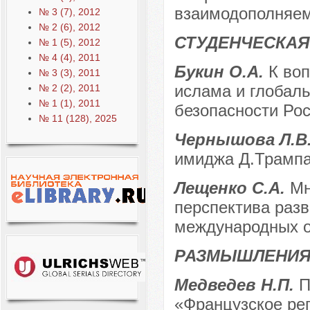
взаимодополняем
№ 3 (7), 2012
№ 2 (6), 2012
СТУДЕНЧЕСКАЯ
№ 1 (5), 2012
№ 4 (4), 2011
Букин О.А.
К воп
№ 3 (3), 2011
ислама и глобаль
№ 2 (2), 2011
№ 1 (1), 2011
безопасности Ро
№ 11 (128), 2025
Чернышова Л.В
имиджа Д.Трамп
Лещенко С.А.
Мн
перспектива раз
международных 
РАЗМЫШЛЕНИЯ
Медведев Н.П.
П
«Французское рег