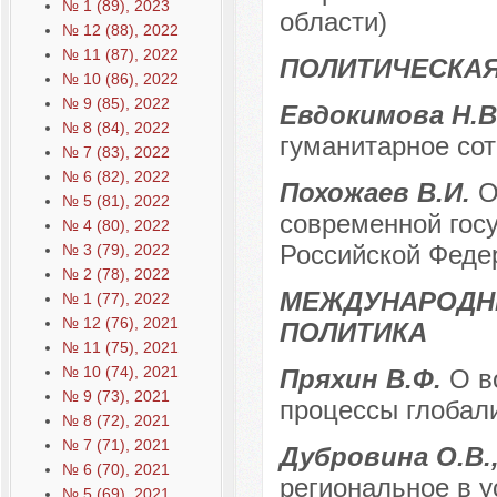
№ 1 (89), 2023
области)
№ 12 (88), 2022
№ 11 (87), 2022
ПОЛИТИЧЕСКАЯ
№ 10 (86), 2022
№ 9 (85), 2022
Евдокимова Н.В
№ 8 (84), 2022
гуманитарное сот
№ 7 (83), 2022
№ 6 (82), 2022
Похожаев В.И.
О
№ 5 (81), 2022
современной гос
№ 4 (80), 2022
Российской Феде
№ 3 (79), 2022
№ 2 (78), 2022
МЕЖДУНАРОДН
№ 1 (77), 2022
№ 12 (76), 2021
ПОЛИТИКА
№ 11 (75), 2021
№ 10 (74), 2021
Пряхин В.Ф.
О в
№ 9 (73), 2021
процессы глобал
№ 8 (72), 2021
№ 7 (71), 2021
Дубровина О.В.
№ 6 (70), 2021
региональное в 
№ 5 (69), 2021