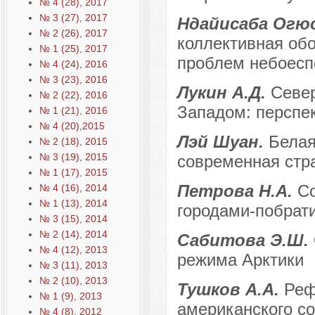
№ 4 (28), 2017
№ 3 (27), 2017
Ндайисаба Огю
№ 2 (26), 2017
коллективная об
№ 1 (25), 2017
проблем небоесп
№ 4 (24), 2016
№ 3 (23), 2016
Лукин А.Д.
Север
№ 2 (22), 2016
Западом: перспек
№ 1 (21), 2016
№ 4 (20),2015
Лэй Шуан.
Белая
№ 2 (18), 2015
№ 3 (19), 2015
современная стра
№ 1 (17), 2015
Петрова Н.А.
Со
№ 4 (16), 2014
№ 1 (13), 2014
городами-побрат
№ 3 (15), 2014
№ 2 (14), 2014
Сабитова Э.Ш.
№ 4 (12), 2013
режима Арктики
№ 3 (11), 2013
№ 2 (10), 2013
Тушков А.А.
Реф
№ 1 (9), 2013
американского со
№ 4 (8), 2012