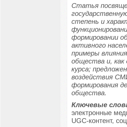
Статья посвяще
государственную
степень и харак
функционировани
формировании об
активного насел
примеры влияния
общества и, как
курса; предложе
воздействия СМИ
формирования д
общества.
Ключевые слов
электронные мед
UGC-контент, со