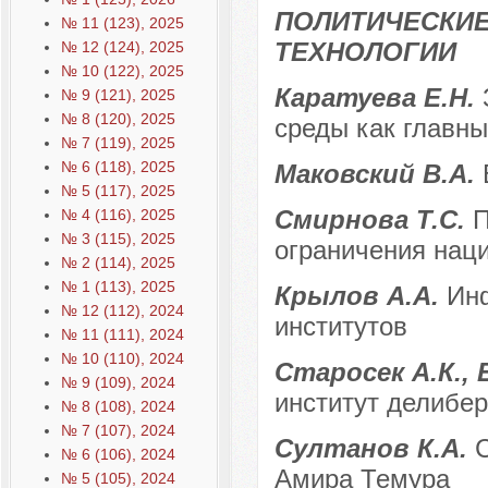
ПОЛИТИЧЕСКИЕ
№ 11 (123), 2025
ТЕХНОЛОГИИ
№ 12 (124), 2025
№ 10 (122), 2025
Каратуева Е.Н.
№ 9 (121), 2025
№ 8 (120), 2025
среды как главн
№ 7 (119), 2025
№ 6 (118), 2025
Маковский В.А.
№ 5 (117), 2025
Смирнова Т.С.
П
№ 4 (116), 2025
№ 3 (115), 2025
ограничения нац
№ 2 (114), 2025
№ 1 (113), 2025
Крылов А.А.
Ин
№ 12 (112), 2024
институтов
№ 11 (111), 2024
№ 10 (110), 2024
Старосек А.К., 
№ 9 (109), 2024
институт делибе
№ 8 (108), 2024
№ 7 (107), 2024
Султанов К.А.
C
№ 6 (106), 2024
Амира Темура
№ 5 (105), 2024