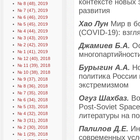
контексте новых 
№ 8 (48), 2019
развития
№ 7 (47), 2019
№ 6 (46), 2019
Хао Лун
Мир в б
№ 5 (45), 2019
(COVID-19): взгл
№ 4 (44), 2019
№ 3 (43), 2019
Джамиев Б.А.
О
№ 2 (42), 2019
№ 1 (41), 2019
многопартийности
№ 12 (40), 2018
№ 11 (39), 2018
Бурыгин А.А.
Но
№ 10 (38), 2018
политика России
№ 9 (37), 2018
экстремизмом
№ 8 (36), 2018
№ 7 (35), 2018
Огуз Шахбаз.
Bo
№ 6 (34), 2018
Post-Soviet Spac
№ 5 (33), 2018
№ 4 (32), 2018
литературы на по
№ 3 (31), 2018
Палилов Д.Е.
Ин
№ 2 (30), 2018
№ 1 (29), 2018
современных усл