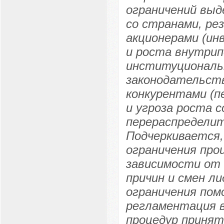
ограничений вы
со странами, р
акционерами (ин
и роста внутрип
институциональн
законодательств
конкурентами (п
и угроза роста 
перераспредели
Подчеркивается,
ограничения про
зависимости от 
причин и смен л
ограничения пом
регламентация в
процедур принят