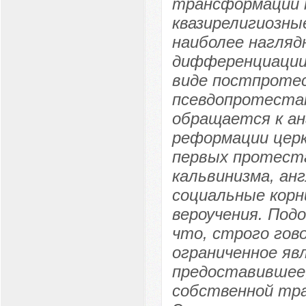
трансформации 
квазирелигиозны
наиболее нагляд
дифференциации
виде постпротес
псевдопротестан
обращается к ана
реформации церк
первых протест
кальвинизма, ан
социальные корн
вероучения. Под
что, строго гов
ограниченное явл
предоставившее,
собственной тр