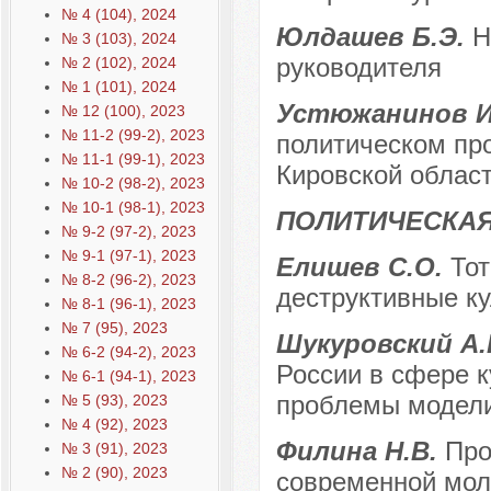
№ 4 (104), 2024
Юлдашев Б.Э.
Н
№ 3 (103), 2024
руководителя
№ 2 (102), 2024
№ 1 (101), 2024
Устюжанинов И
№ 12 (100), 2023
№ 11-2 (99-2), 2023
политическом про
№ 11-1 (99-1), 2023
Кировской област
№ 10-2 (98-2), 2023
№ 10-1 (98-1), 2023
ПОЛИТИЧЕСКАЯ
№ 9-2 (97-2), 2023
№ 9-1 (97-1), 2023
Елишев С.О.
Тот
№ 8-2 (96-2), 2023
деструктивные ку
№ 8-1 (96-1), 2023
№ 7 (95), 2023
Шукуровский А.
№ 6-2 (94-2), 2023
России в сфере к
№ 6-1 (94-1), 2023
проблемы модели
№ 5 (93), 2023
№ 4 (92), 2023
Филина Н.В.
Про
№ 3 (91), 2023
№ 2 (90), 2023
современной мол