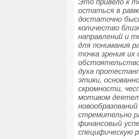
Это привело к т
остаться в рамк
достаточно быс
количество близ
направлений и т
для понимания р
точка зрения их
обстоятельство
духа протестан
этики, основанн
скромности, чес
мотивом деятел
новообразований
стремительно р
финансовый усп
специфическую р