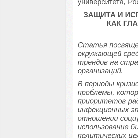
университета, Рос
ЗАЩИТА И И
КАК ГЛ
Статья посвящен
окружающей сред
трендов на стра
организаций.
В периоды кризи
проблемы, котор
приоритетов рад
инфекционных эп
отношении социу
использование 
политических це