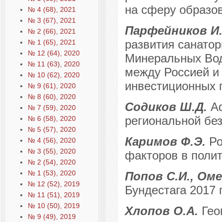
на сферу образо
№ 4 (68), 2021
№ 3 (67), 2021
Парфейников И.
№ 2 (66), 2021
развития санатор
№ 1 (65), 2021
№ 12 (64), 2020
Минеральных Вод
№ 11 (63), 2020
между Россией и
№ 10 (62), 2020
инвестиционных 
№ 9 (61), 2020
№ 8 (60), 2020
Содиков Ш.Д.
А
№ 7 (59), 2020
региональной бе
№ 6 (58), 2020
№ 5 (57), 2020
Каримов Ф.Э.
Ро
№ 4 (56), 2020
№ 3 (55), 2020
факторов в поли
№ 2 (54), 2020
№ 1 (53), 2020
Попов С.И., Ом
№ 12 (52), 2019
Бундестага 2017 
№ 11 (51), 2019
№ 10 (50), 2019
Хлопов О.А.
Гео
№ 9 (49), 2019