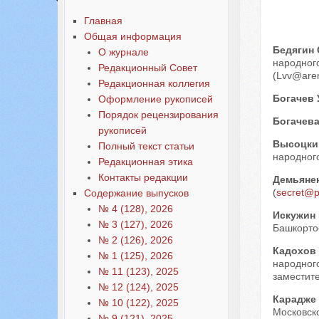
Наши авторы № 4-2012
Главная
Общая информация
Бедягин 
О журнале
народног
Редакционный Совет
(Lvv@aren
Редакционная коллегия
Богачев 
Оформление рукописей
Порядок рецензирования
Богачева
рукописей
Высоцки
Полный текст статьи
народного
Редакционная этика
Контакты редакции
Демьяне
(
secret@p
Содержание выпусков
№ 4 (128), 2026
Искужин
№ 3 (127), 2026
Башкорто
№ 2 (126), 2026
Кадохов
№ 1 (125), 2026
народного
№ 11 (123), 2025
заместите
№ 12 (124), 2025
Карадже 
№ 10 (122), 2025
Московско
№ 9 (121), 2025