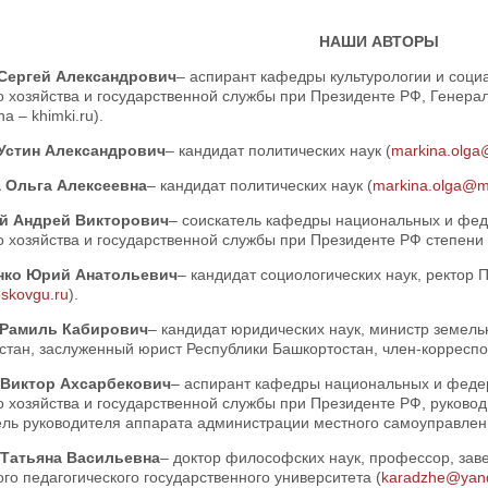
НАШИ АВТОРЫ
Сергей Александрович
– аспирант кафедры культурологии и соц
о хозяйства и государственной службы при Президенте РФ, Генера
a – khimki.ru).
Устин Александрович
– кандидат политических наук (
markina.olga
 Ольга Алексеевна
– кандидат политических наук (
markina.olga@ma
й Андрей Викторович
– соискатель кафедры национальных и фе
 хозяйства и государственной службы при Президенте РФ степени 
нко Юрий Анатольевич
– кандидат социологических наук, ректор 
skovgu.ru
).
 Рамиль Кабирович
– кандидат юридических наук, министр земел
стан, заслуженный юрист Республики Башкортостан, член-корреспо
 Виктор Ахсарбекович
– аспирант кафедры национальных и феде
 хозяйства и государственной службы при Президенте РФ, руковод
ль руководителя аппарата администрации местного самоуправления
Татьяна Васильевна
– доктор философских наук, профессор, за
го педагогического государственного университета (
karadzhe@yand