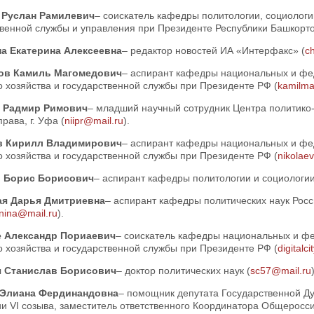
 Руслан Рамилевич
– соискатель кафедры политологии, социолог
твенной службы и управления при Президенте Республики Башкорто
а Екатерина Алексеевна
– редактор новостей ИА «Интерфакс» (
c
ов Камиль Магомедович
– аспирант кафедры национальных и фе
 хозяйства и государственной службы при Президенте РФ (
kamilm
 Радмир Римович
– младший научный сотрудник Центра политико
рава, г. Уфа (
niipr@mail.ru
).
в Кирилл Владимирович
– аспирант кафедры национальных и фе
 хозяйства и государственной службы при Президенте РФ (
nikolae
о Борис Борисович
– аспирант кафедры политологии и социологи
ая Дарья Дмитриевна
– аспирант кафедры политических наук Рос
nina@mail.ru
).
е Александр Пориаевич
– соискатель кафедры национальных и ф
 хозяйства и государственной службы при Президенте РФ (
digital
ч Станислав Борисович
– доктор политических наук (
sc57@mail.ru
 Элиана Фердинандовна
– помощник депутата Государственной Д
и VI созыва, заместитель ответственного Координатора Общеросси