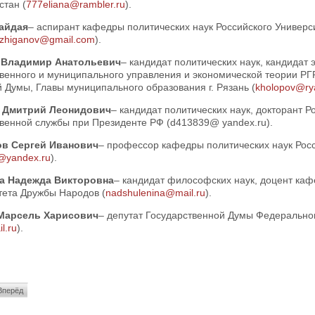
стан (
777eliana@rambler.ru
).
айдая
– аспирант кафедры политических наук Российского Универ
zhiganov@gmail.com
).
 Владимир Анатольевич
– кандидат политических наук, кандидат
твенного и муниципального управления и экономической теории РГ
 Думы, Главы муниципального образования г. Рязань (
kholopov@ry
 Дмитрий Леонидович
– кандидат политических наук, докторант Р
твенной службы при Президенте РФ (d413839@ yandex.ru).
в Сергей Иванович
– профессор кафедры политических наук Рос
@yandex.ru
).
а Надежда Викторовна
– кандидат философских наук, доцент каф
тета Дружбы Народов (
nadshulenina@mail.ru
).
Марсель Харисович
– депутат Государственной Думы Федерально
l.ru
).
Вперёд