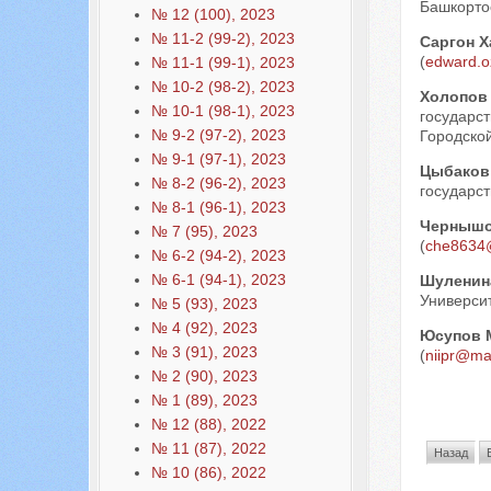
Башкорто
№ 12 (100), 2023
№ 11-2 (99-2), 2023
Саргон Х
(
edward.o
№ 11-1 (99-1), 2023
№ 10-2 (98-2), 2023
Холопов
№ 10-1 (98-1), 2023
государс
№ 9-2 (97-2), 2023
Городской
№ 9-1 (97-1), 2023
Цыбаков
№ 8-2 (96-2), 2023
государс
№ 8-1 (96-1), 2023
Чернышо
№ 7 (95), 2023
(
che8634
№ 6-2 (94-2), 2023
№ 6-1 (94-1), 2023
Шуленин
Универси
№ 5 (93), 2023
№ 4 (92), 2023
Юсупов 
№ 3 (91), 2023
(
niipr@mai
№ 2 (90), 2023
№ 1 (89), 2023
№ 12 (88), 2022
№ 11 (87), 2022
Назад
№ 10 (86), 2022