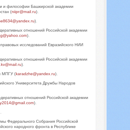
ии и философии Башкирской академии
стан (
niipr@mail.ru
).
he8634@yandex.ru
).
деративных отношений Российской академии
ag@yahoo.com
).
-правовых исследований Евразийского НИИ
деративных отношений Российской академии
v.kv@mail.ru
).
и МПГУ (
karadzhe@yandex.ru
).
сийского Университета Дружбы Народов
едеративных отношений Российской академии
city2014@gmail.com
).
).
умы Федерального Собрания Российской
йского народного фронта в Республике