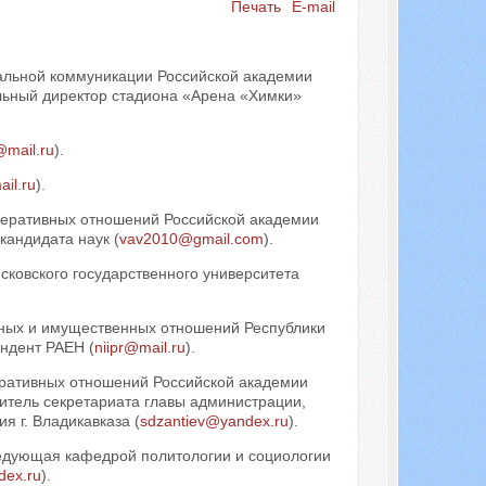
Печать
E-mail
Искать...
иальной коммуникации Российской академии
льный директор стадиона «Арена «Химки»
@mail.ru
).
il.ru
).
деративных отношений Российской академии
кандидата наук (
vav2010@gmail.com
).
Псковского государственного университета
ьных и имущественных отношений Республики
ндент РАЕН (
niipr@mail.ru
).
ративных отношений Российской академии
итель секретариата главы администрации,
 г. Владикавказа (
sdzantiev@yandex.ru
).
ведующая кафедрой политологии и социологии
ex.ru
).