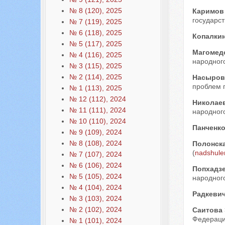
№ 8 (120), 2025
Каримов
государс
№ 7 (119), 2025
№ 6 (118), 2025
Копалкин
№ 5 (117), 2025
Магомед
№ 4 (116), 2025
народного
№ 3 (115), 2025
№ 2 (114), 2025
Насыров
проблем п
№ 1 (113), 2025
№ 12 (112), 2024
Николае
№ 11 (111), 2024
народного
№ 10 (110), 2024
Панченк
№ 9 (109), 2024
№ 8 (108), 2024
Полонск
(
nadshule
№ 7 (107), 2024
№ 6 (106), 2024
Попхадз
№ 5 (105), 2024
народного
№ 4 (104), 2024
Радкеви
№ 3 (103), 2024
№ 2 (102), 2024
Саитова
Федераци
№ 1 (101), 2024