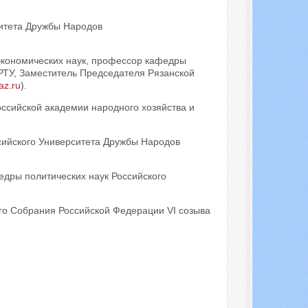
ситета Дружбы Народов
 экономических наук, профессор кафедры
РТУ, Заместитель Председателя Рязанской
az.ru
).
оссийской академии народного хозяйства и
сийского Университета Дружбы Народов
едры политических наук Российского
го Собрания Российской Федерации VI созыва