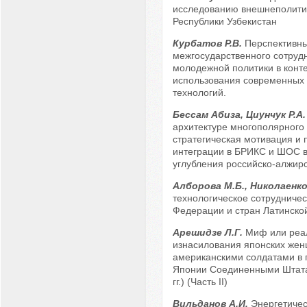
исследованию внешнеполитич
Республики Узбекистан
Курбатов Р.В.
Перспективн
межгосударственного сотруд
молодежной политики в конте
использования современных
технологий.
Бессам Абиза, Циунчук Р.А
архитектуре многополярного
стратегическая мотивация и 
интеграции в БРИКС и ШОС в
углубления российско-алжирс
Алборова М.Б., Николаенко
технологическое сотрудничес
Федерации и стран Латинско
Арешидзе Л.Г.
Миф или реал
изнасилования японских же
американскими солдатами в 
Японии Соединенными Штата
гг.) (Часть II)
Вильданов А.И.
Энергетиче