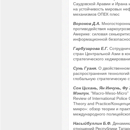
Саудовской Аравии и Ирана и
на устойчивость мировых не
механизмов ОПЕК плюс
Воронов Д.А.
Многосторонн
противодействия наркоугрозе
Америке: силовая секьюрити
информационной безопаснос
Гарбузарова Е.Г.
Сотруднич
стран Центральной Азии в ко
стратегического хеджирован
Сунь Гуаня.
О двойственном
распространения технологий
глобальную стратегическую с
Сон Цихань, Ян Инчунь, Фу
Мэнлун.
"Macro-Meso-Micro"
Review of International Police
Theory and Practice/Концепц
микро»: обзор теории и прак
международного полицейског
Насыйбуллин Б.Ф.
Динамика
отношений Республики Татар