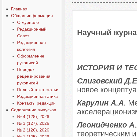
Содержание выпусков
Главная
Общая информация
О журнале
Редакционный
Научный журнал
Совет
Редакционная
коллегия
Оформление
рукописей
ИСТОРИЯ И ТЕ
Порядок
рецензирования
Слизовский Д.
рукописей
новое концепту
Полный текст статьи
Редакционная этика
Карулин А.А.
Ме
Контакты редакции
Содержание выпусков
акселерациониз
№ 4 (128), 2026
Леонидченко А
№ 3 (127), 2026
№ 2 (126), 2026
теоретическим 
№ 1 (125), 2026