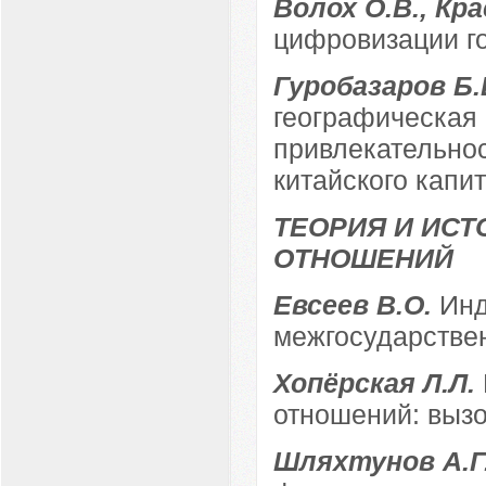
Волох О.В., Кр
цифровизации г
Гуробазаров Б.
географическая
привлекательнос
китайского капи
ТЕОРИЯ И ИС
ОТНОШЕНИЙ
Евсеев В.О.
Инд
межгосударствен
Хопёрская Л.Л.
отношений: выз
Шляхтунов А.Г.