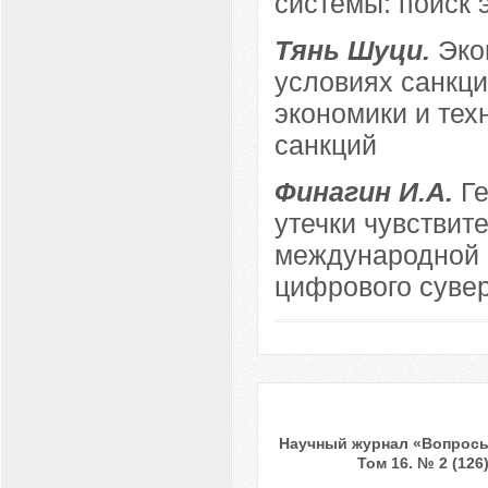
системы: поиск 
Тянь Шуци.
Эко
условиях санкц
экономики и тех
санкций
Финагин И.А.
Г
утечки чувствит
международной 
цифрового суве
Научный журнал «Вопросы
Том 16. № 2 (126)