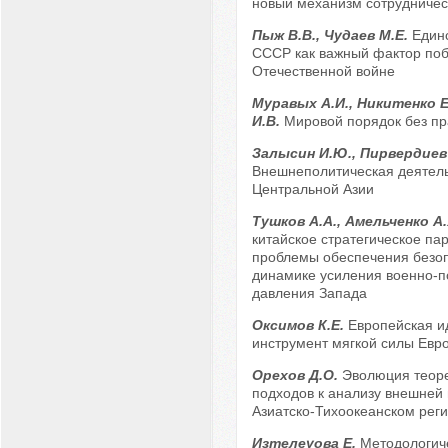
новый механизм сотрудничес
Пыж В.В., Чудаев М.Е.
Един
СССР как важный фактор поб
Отечественной войне
Муравых А.И., Никитенко Е
И.В.
Мировой порядок без пр
Залысин И.Ю., Пирвердиев 
Внешнеполитическая деятель
Центральной Азии
Тушков А.А., Амельченко А
китайское стратегическое пар
проблемы обеспечения безоп
динамике усиления военно-п
давления Запада
Оксимов К.Е.
Европейская и
инструмент мягкой силы Евр
Орехов Д.О.
Эволюция теоре
подходов к анализу внешней 
Азиатско-Тихоокеанском рег
Изтелеуова Е.
Методологич