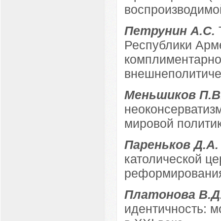
воспроизводимо
Петрунин А.С.
Республики Армен
комплиментарно
внешнеполитичес
Меньшиков П.В
неоконсерватизм
мировой полити
Пареньков Д.А
католической це
реформирования
Платонова В.Д
идентичность: 