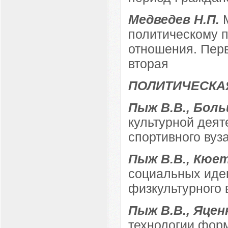
Медведев Н.П.
политическому п
отношения. Перв
вторая
ПОЛИТИЧЕСКА
Пыж В.В., Боль
культурной деят
спортивного вуз
Пыж В.В., Кюе
социальных иден
физкультурного 
Пыж В.В., Яцен
технологии фор