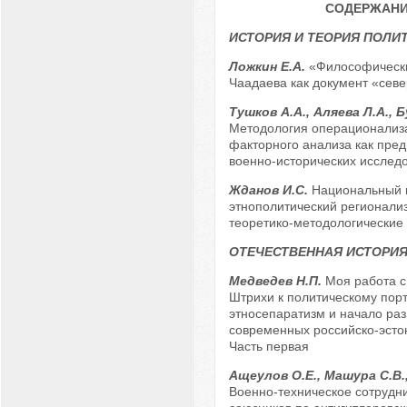
СОДЕРЖАН
ИСТОРИЯ И ТЕОРИЯ ПОЛИ
Ложкин Е.А.
«Философически
Чаадаева как документ «сев
Тушков А.А., Аляева Л.А., 
Методология операционализ
факторного анализа как пред
военно-исторических исслед
Жданов И.С.
Национальный 
этнополитический регионализ
теоретико-методологические
ОТЕЧЕСТВЕННАЯ ИСТОРИ
Медведев Н.П.
Моя работа с
Штрихи к политическому порт
этносепаратизм и начало раз
современных российско-эсто
Часть первая
Ащеулов О.Е., Машура С.В.
Военно-техническое сотрудн