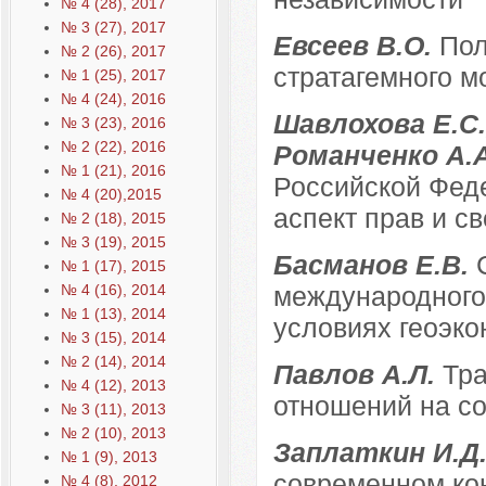
№ 4 (28), 2017
№ 3 (27), 2017
Евсеев В.О.
Пол
№ 2 (26), 2017
стратагемного 
№ 1 (25), 2017
№ 4 (24), 2016
Шавлохова Е.С.,
№ 3 (23), 2016
№ 2 (22), 2016
Романченко А.
№ 1 (21), 2016
Российской Фед
№ 4 (20),2015
аспект прав и с
№ 2 (18), 2015
№ 3 (19), 2015
Басманов Е.В.
№ 1 (17), 2015
№ 4 (16), 2014
международного
№ 1 (13), 2014
условиях геоэк
№ 3 (15), 2014
№ 2 (14), 2014
Павлов А.Л.
Тр
№ 4 (12), 2013
отношений на с
№ 3 (11), 2013
№ 2 (10), 2013
Заплаткин И.Д
№ 1 (9), 2013
современном ко
№ 4 (8), 2012