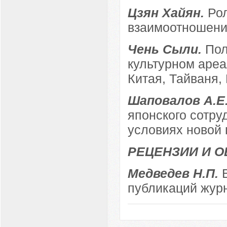
Цзян Хайян.
Рол
взаимоотношени
Чень Сыли.
Пол
культурном ареа
Китая, Тайваня,
Шаповалов А.Е
японского сотру
условиях новой 
РЕЦЕНЗИИ И 
Медведев Н.П.
публикаций журн