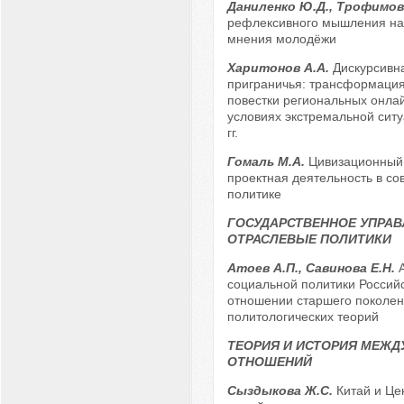
Даниленко Ю.Д., Трофимов
рефлексивного мышления н
мнения молодёжи
Харитонов А.А.
Дискурсивн
приграничья: трансформация
повестки региональных онла
условиях экстремальной ситу
гг.
Гомаль М.А.
Цивизационный 
проектная деятельность в с
политике
ГОСУДАРСТВЕННОЕ УПРАВ
ОТРАСЛЕВЫЕ ПОЛИТИКИ
Атоев А.П., Савинова Е.Н.
социальной политики Россий
отношении старшего поколен
политологических теорий
ТЕОРИЯ И ИСТОРИЯ МЕЖ
ОТНОШЕНИЙ
Сыздыкова Ж.С.
Китай и Це