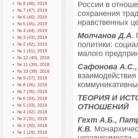
России в отноше
№ 8 (48), 2019
№ 7 (47), 2019
сохранения тра
№ 6 (46), 2019
нравственных це
№ 5 (45), 2019
№ 4 (44), 2019
Молчанов Д.А.
№ 3 (43), 2019
политики: социа
№ 2 (42), 2019
№ 1 (41), 2019
малого предпри
№ 12 (40), 2018
№ 11 (39), 2018
Сафонова А.С.,
№ 10 (38), 2018
взаимодействия 
№ 9 (37), 2018
коммуникативны
№ 8 (36), 2018
№ 7 (35), 2018
ТЕОРИЯ И ИС
№ 6 (34), 2018
ОТНОШЕНИЙ
№ 5 (33), 2018
№ 4 (32), 2018
Гехт А.Б., Пат
№ 3 (31), 2018
№ 2 (30), 2018
К.В.
Монархичес
№ 1 (29), 2018
независимости