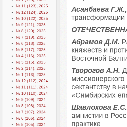
№ 11 (123), 2025
Асанбаева Г.Ж.
№ 12 (124), 2025
трансформации 
№ 10 (122), 2025
№ 9 (121), 2025
ОТЕЧЕСТВЕНН
№ 8 (120), 2025
№ 7 (119), 2025
Абрамов Д.М.
Р
№ 6 (118), 2025
княжеств и прот
№ 5 (117), 2025
№ 4 (116), 2025
Восточной Балтии
№ 3 (115), 2025
№ 2 (114), 2025
Творогов А.Н.
Д
№ 1 (113), 2025
миссионерского 
№ 12 (112), 2024
сектантству в н
№ 11 (111), 2024
№ 10 (110), 2024
«Симбирских еп
№ 9 (109), 2024
Шавлохова Е.С.
№ 8 (108), 2024
№ 7 (107), 2024
амнистии в Росс
№ 6 (106), 2024
практике
№ 5 (105), 2024