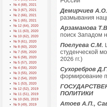
России
№ 4 (68), 2021
Демирчиев А.О
№ 3 (67), 2021
№ 2 (66), 2021
размывания нац
№ 1 (65), 2021
№ 12 (64), 2020
Арзаманова Т.
№ 11 (63), 2020
поиск Западом 
№ 10 (62), 2020
№ 9 (61), 2020
Поелуева С.М.
№ 8 (60), 2020
студенческой мо
№ 7 (59), 2020
№ 6 (58), 2020
2026 гг.)
№ 5 (57), 2020
№ 4 (56), 2020
Сухоребров Д.Г
№ 3 (55), 2020
формирование п
№ 2 (54), 2020
№ 1 (53), 2020
ГОСУДАРСТВЕ
№ 12 (52), 2019
ПОЛИТИКИ
№ 11 (51), 2019
№ 10 (50), 2019
Атоев А.П., Са
№ 9 (49), 2019