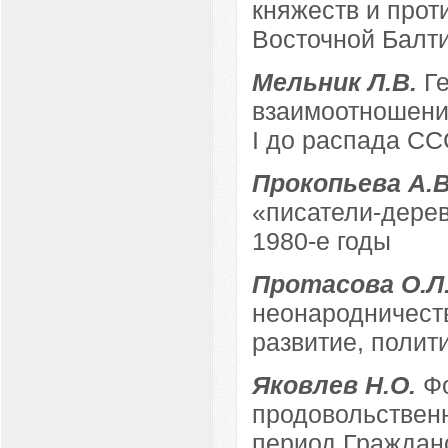
княжеств и прот
Восточной Балтии
Мельник Л.В.
Г
взаимоотношений
I до распада СС
Прокопьева А.
«писатели-дерев
1980-е годы
Протасова О.Л
неонародничества
развитие, полит
Яковлев Н.О.
Ф
продовольственн
период Гражданс