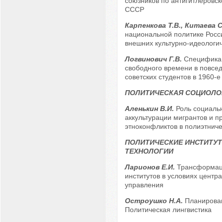
союзников по антигитлеровск
СССР
Карпенкова Т.В., Китаева С
национальной политике Росс
внешних культурно-идеологич
Логвинович Г.В.
Специфика
свободного времени в повсе
советских студентов в 1960-е -
ПОЛИТИЧЕСКАЯ СОЦИОЛО
Аленькин В.И.
Роль социальн
аккультурации мигрантов и п
этноконфликтов в полиэтнич
ПОЛИТИЧЕСКИЕ ИНСТИТУТ
ТЕХНОЛОГИИ
Ларионов Е.И.
Трансформац
институтов в условиях центр
управления
Остроушко Н.А.
Планирован
Политическая лингвистика