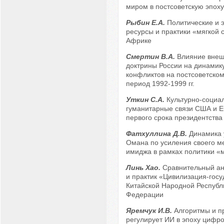
миром в постсоветскую эпоху
Рыбин Е.А.
Политические и 
ресурсы и практики «мягкой 
Африке
Смертин В.А.
Влияние внеш
доктрины России на динамик
конфликтов на постсоветском
период 1992-1999 гг.
Уткин С.А.
Культурно-социа
гуманитарные связи США и Е
первого срока президентства
Фатхуллина Д.В.
Динамика 
Омана по усиления своего м
имиджа в рамках политики «
Линь Хао.
Сравнительный ан
и практик «Цивилизация-госу
Китайской Народной Республ
Федерации
Яремчук И.В.
Алгоритмы и пр
регулирует ИИ в эпоху цифр