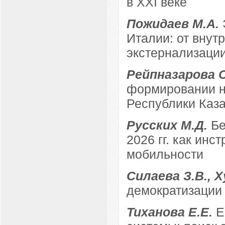
в XXI веке
Пожидаев М.А.
Италии: от внут
экстернализаци
Рейпназарова 
формировании н
Республики Каз
Русских М.Д.
Бе
2026 гг. как ин
мобильности
Силаева З.В., 
демократизации в
Тиханова Е.Е.
Е