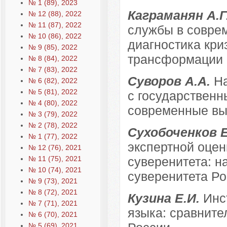
№ 1 (89), 2023
Каграманян А.Г
№ 12 (88), 2022
№ 11 (87), 2022
службы в совре
№ 10 (86), 2022
диагностика кри
№ 9 (85), 2022
трансформации
№ 8 (84), 2022
№ 7 (83), 2022
Суворов А.А.
Н
№ 6 (82), 2022
№ 5 (81), 2022
с государственн
№ 4 (80), 2022
современные в
№ 3 (79), 2022
№ 2 (78), 2022
Сухобоченков 
№ 1 (77), 2022
экспертной оцен
№ 12 (76), 2021
№ 11 (75), 2021
суверенитета: н
№ 10 (74), 2021
суверенитета Р
№ 9 (73), 2021
№ 8 (72), 2021
Кузина Е.И.
Инс
№ 7 (71), 2021
языка: сравните
№ 6 (70), 2021
№ 5 (69), 2021