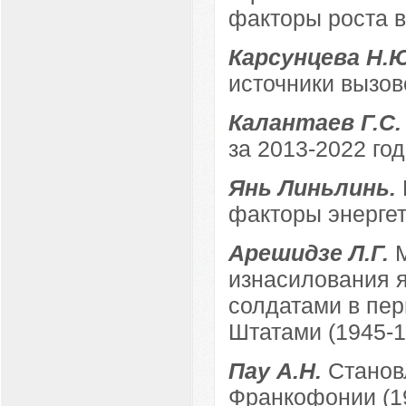
факторы роста в
Карсунцева Н.
источники вызов
Калантаев Г.С
за 2013-2022 год
Янь Линьлинь.
факторы энергет
Арешидзе Л.Г.
изнасилования 
солдатами в пе
Штатами (1945-195
Пау А.Н.
Станов
Франкофонии (19