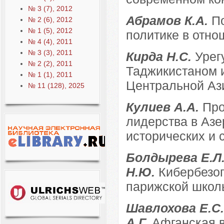
№ 3 (7), 2012
Абрамов К.А.
П
№ 2 (6), 2012
№ 1 (5), 2012
политике в отн
№ 4 (4), 2011
№ 3 (3), 2011
Кирда Н.С.
Урег
№ 2 (2), 2011
Таджикистаном 
№ 1 (1), 2011
Центральной Аз
№ 11 (128), 2025
Кулиев А.А.
Про
лидерства в Азе
исторических и
Болдырева Е.Л.
Н.Ю.
Кибербезоп
парижской школ
Шавлохова Е.С.
А.Г.
Афганская в