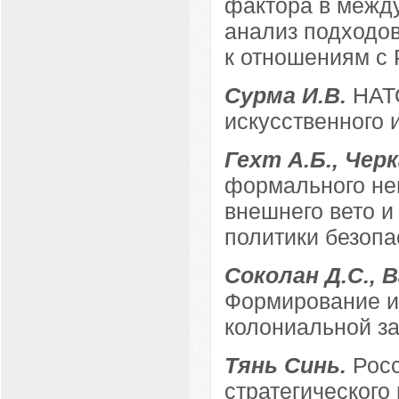
фактора в межд
анализ подходо
к отношениям с 
Сурма И.В.
НАТО
искусственного 
Гехт А.Б., Чер
формального неп
внешнего вето и
политики безопа
Соколан Д.С., 
Формирование и
колониальной з
Тянь Синь.
Росс
стратегического