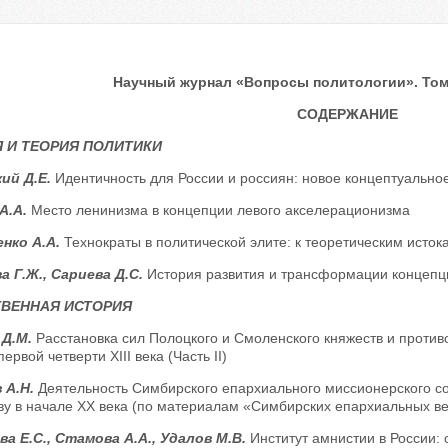
Научный журнал «Вопросы политологии». Том 1
СОДЕРЖАНИЕ
 И ТЕОРИЯ ПОЛИТИКИ
ий Д.Е.
Идентичность для России и россиян: новое концептуальн
А.А.
Место ленинизма в концепции левого акселерационизма
нко А.А.
Технократы в политической элите: к теоретическим ист
а Г.Ж., Сариева Д.С.
История развития и трансформации концепц
ТВЕННАЯ ИСТОРИЯ
 Д.М.
Расстановка сил Полоцкого и Смоленского княжеств и против
ервой четверти XIII века (Часть II)
 А.Н.
Деятельность Симбирского епархиального миссионерского со
тву в начале XX века (по материалам «Симбирских епархиальных в
а Е.С., Стамова А.А., Удалов М.В.
Институт амнистии в России: 