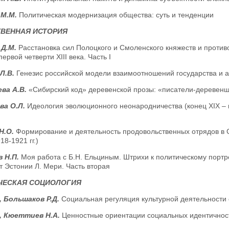
 М.М.
Политическая модернизация общества: суть и тенденции
ТВЕННАЯ ИСТОРИЯ
 Д.М.
Расстановка сил Полоцкого и Смоленского княжеств и против
первой четверти XIII века. Часть I
Л.В.
Генезис российской модели взаимоотношений государства и а
ва А.В.
«Сибирский код» деревенской прозы: «писатели-деревенщи
ва О.Л.
Идеология эволюционного неонародничества (конец XIX – на
Н.О.
Формирование и деятельность продовольственных отрядов в 
18-1921 гг.)
 Н.П.
Моя работа с Б.Н. Ельциным. Штрихи к политическому портр
 Эстонии Л. Мери. Часть вторая
ЧЕСКАЯ СОЦИОЛОГИЯ
, Большаков Р.Д.
Социальная регуляция культурной деятельности 
, Кюеттиев Н.А.
Ценностные ориентации социальных идентичност