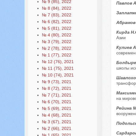
№ 9 (85), 2022
Павлов А
№ 8 (84), 2022
Заплатк
№ 7 (83), 2022
№ 6 (82), 2022
Абрамов
№ 5 (81), 2022
Кирда Н.
№ 4 (80), 2022
Азии
№ 3 (79), 2022
Кулиев А
№ 2 (78), 2022
современ
№ 1 (77), 2022
№ 12 (76), 2021
Болдырев
школы ис
№ 11 (75), 2021
№ 10 (74), 2021
Шавлохов
№ 9 (73), 2021
трансфор
№ 8 (72), 2021
Максимен
№ 7 (71), 2021
на миров
№ 6 (70), 2021
Рейина 
№ 5 (69), 2021
вооружен
№ 4 (68), 2021
№ 3 (67), 2021
Подольс
№ 2 (66), 2021
Сардаро
№ 1 (65), 2021