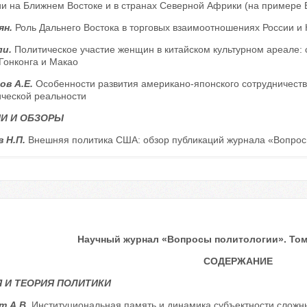
и на Ближнем Востоке и в странах Северной Африки (на примере Е
ян.
Роль Дальнего Востока в торговых взаимоотношениях России и 
ли.
Политическое участие женщин в китайском культурном ареале: 
Гонконга и Макао
ов А.Е.
Особенности развития американо-японского сотрудничества
ической реальности
И И ОБЗОРЫ
 Н.П.
Внешняя политика США: обзор публикаций журнала «Вопросы
Научный журнал «Вопросы политологии». Том 1
СОДЕРЖАНИЕ
 И ТЕОРИЯ ПОЛИТИКИ
т А.В.
Институциональная память и динамика субъектности сложн