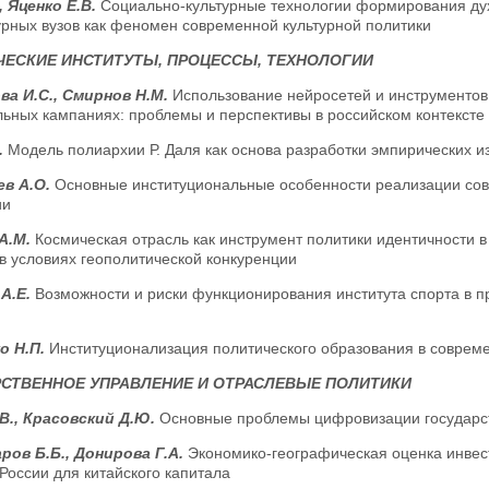
, Яценко Е.В.
Социально-культурные технологии формирования дух
урных вузов как феномен современной культурной политики
ЕСКИЕ ИНСТИТУТЫ, ПРОЦЕССЫ, ТЕХНОЛОГИИ
а И.С., Смирнов Н.М.
Использование нейросетей и инструментов
льных кампаниях: проблемы и перспективы в российском контексте
.
Модель полиархии Р. Даля как основа разработки эмпирических 
ев А.О.
Основные институциональные особенности реализации сов
ии
А.М.
Космическая отрасль как инструмент политики идентичности 
в условиях геополитической конкуренции
А.Е.
Возможности и риски функционирования института спорта в п
о Н.П.
Институционализация политического образования в совреме
СТВЕННОЕ УПРАВЛЕНИЕ И ОТРАСЛЕВЫЕ ПОЛИТИКИ
В., Красовский Д.Ю.
Основные проблемы цифровизации государс
ров Б.Б., Донирова Г.А.
Экономико-географическая оценка инвес
России для китайского капитала