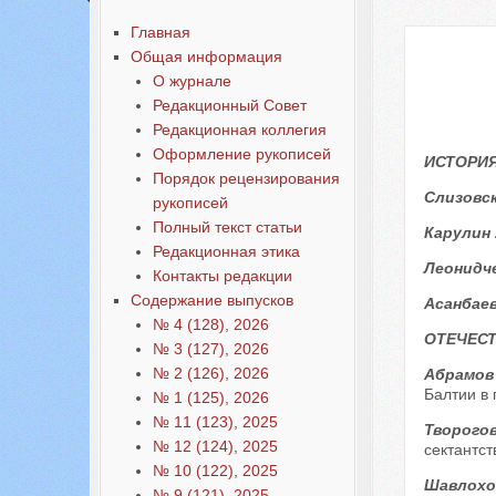
Содержание выпусков
Главная
Общая информация
О журнале
Редакционный Совет
Редакционная коллегия
Оформление рукописей
ИСТОРИЯ
Порядок рецензирования
Слизовск
рукописей
Полный текст статьи
Карулин 
Редакционная этика
Леонидче
Контакты редакции
Содержание выпусков
Асанбаев
№ 4 (128), 2026
ОТЕЧЕС
№ 3 (127), 2026
№ 2 (126), 2026
Абрамов
Балтии в п
№ 1 (125), 2026
№ 11 (123), 2025
Творогов
№ 12 (124), 2025
сектантс
№ 10 (122), 2025
Шавлохов
№ 9 (121), 2025