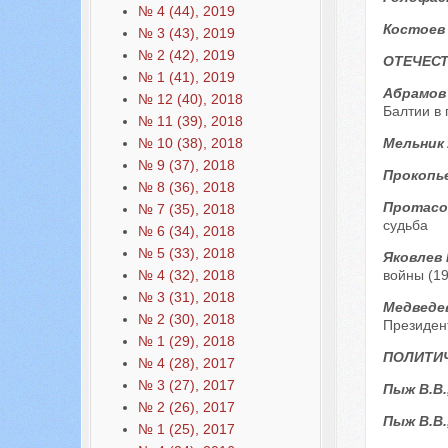
№ 4 (44), 2019
Костоев
№ 3 (43), 2019
№ 2 (42), 2019
ОТЕЧЕС
№ 1 (41), 2019
Абрамов
№ 12 (40), 2018
Балтии в 
№ 11 (39), 2018
Мельник 
№ 10 (38), 2018
№ 9 (37), 2018
Прокопье
№ 8 (36), 2018
Протасо
№ 7 (35), 2018
судьба
№ 6 (34), 2018
№ 5 (33), 2018
Яковлев 
войны (19
№ 4 (32), 2018
№ 3 (31), 2018
Медведев
№ 2 (30), 2018
Президент
№ 1 (29), 2018
ПОЛИТИ
№ 4 (28), 2017
№ 3 (27), 2017
Пыж В.В.
№ 2 (26), 2017
Пыж В.В.
№ 1 (25), 2017