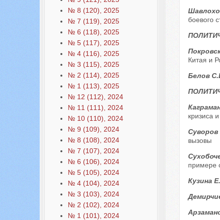
№ 8 (120), 2025
Шавлохов
боевого с
№ 7 (119), 2025
№ 6 (118), 2025
ПОЛИТИ
№ 5 (117), 2025
Покровск
№ 4 (116), 2025
Китая и Р
№ 3 (115), 2025
№ 2 (114), 2025
Белов С.
№ 1 (113), 2025
ПОЛИТИЧ
№ 12 (112), 2024
Каграман
№ 11 (111), 2024
кризиса 
№ 10 (110), 2024
№ 9 (109), 2024
Суворов 
№ 8 (108), 2024
вызовы
№ 7 (107), 2024
Сухобоче
№ 6 (106), 2024
примере 
№ 5 (105), 2024
Кузина Е
№ 4 (104), 2024
№ 3 (103), 2024
Демирчи
№ 2 (102), 2024
Арзамано
№ 1 (101), 2024