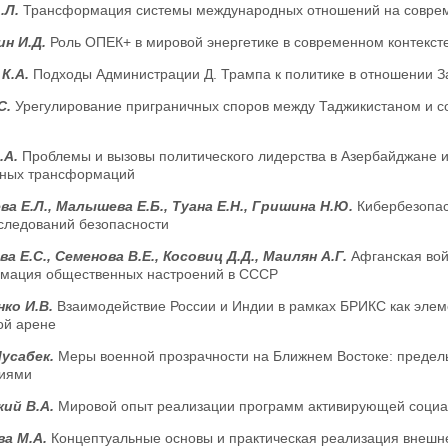
.Л.
Трансформация системы международных отношений на совре
ин И.Д.
Роль ОПЕК+ в мировой энергетике в современном контекст
 К.А.
Подходы Администрации Д. Трампа к политике в отношении 
С.
Урегулирование приграничных споров между Таджикистаном и 
.А.
Проблемы и вызовы политического лидерства в Азербайджане и 
ных трансформаций
а Е.Л., Малышева Е.Б., Туана Е.Н., Гришина Н.Ю.
Кибербезопас
следований безопасности
а Е.С., Семенова В.Е., Косовиц Д.Д., Маилян А.Г.
Афганская вой
мация общественных настроений в СССР
ко И.В.
Взаимодействие России и Индии в рамках БРИКС как элем
ой арене
Мусабек.
Меры военной прозрачности на Ближнем Востоке: пределы
иями
кий В.А.
Мировой опыт реализации программ активирующей социа
ва М.А.
Концептуальные основы и практическая реализация внешне