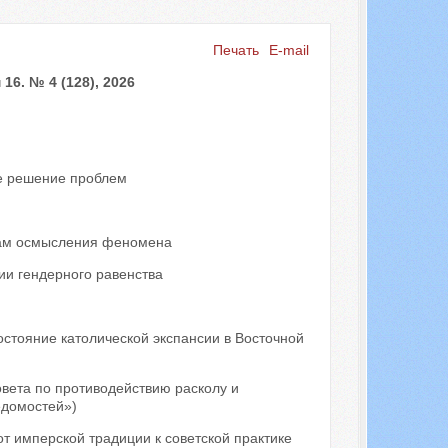
Печать
E-mail
Искать...
6. № 4 (128), 2026
ое решение проблем
окам осмысления феномена
ии гендерного равенства
остояние католической экспансии в Восточной
вета по противодействию расколу и
едомостей»)
от имперской традиции к советской практике