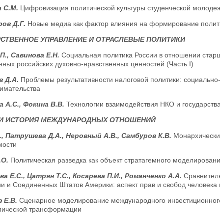
 С.М.
Цифровизация политической культуры студенческой молодежи
ов Д.Г.
Новые медиа как фактор влияния на формирование полит
СТВЕННОЕ УПРАВЛЕНИЕ И ОТРАСЛЕВЫЕ ПОЛИТИКИ
П., Савинова Е.Н.
Социальная политика России в отношении стар
ных российских духовно-нравственных ценностей (Часть I)
в Д.А.
Проблемы результативности налоговой политики: социально
имательства
 А.С., Фокина В.В.
Технологии взаимодействия НКО и государств
 И ИСТОРИЯ МЕЖДУНАРОДНЫХ ОТНОШЕНИЙ
., Патрушева Д.А., Неровный А.В., Самбуров К.В.
Монархически
мости
.О.
Политическая разведка как объект стратагемного моделирован
а Е.С., Цатрян Т.С., Косарева П.И., Романченко А.А.
Сравнитель
и и Соединенных Штатов Америки: аспект прав и свобод человека 
 Е.В.
Сценарное моделирование международного инвестиционного
мической трансформации