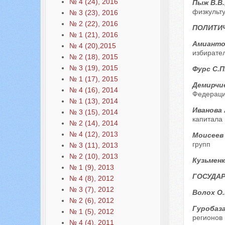
№ 4 (24), 2016
Пыж В.В.
физкульт
№ 3 (23), 2016
№ 2 (22), 2016
ПОЛИТИЧ
№ 1 (21), 2016
Амиантов
№ 4 (20),2015
избирате
№ 2 (18), 2015
№ 3 (19), 2015
Фурс С.П
№ 1 (17), 2015
Демирчи
№ 4 (16), 2014
Федерац
№ 1 (13), 2014
Иванова 
№ 3 (15), 2014
капитала 
№ 2 (14), 2014
№ 4 (12), 2013
Моисеев 
групп
№ 3 (11), 2013
№ 2 (10), 2013
Кузьменк
№ 1 (9), 2013
ГОСУДАР
№ 4 (8), 2012
№ 3 (7), 2012
Волох О.
№ 2 (6), 2012
Гуробаза
№ 1 (5), 2012
регионов 
№ 4 (4), 2011