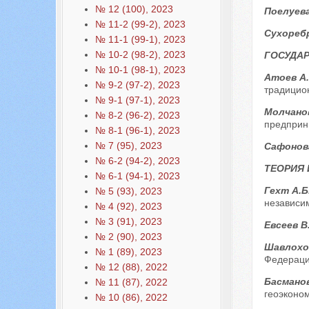
№ 12 (100), 2023
Поелуева
№ 11-2 (99-2), 2023
Сухоребр
№ 11-1 (99-1), 2023
№ 10-2 (98-2), 2023
ГОСУДАР
№ 10-1 (98-1), 2023
Атоев А.
№ 9-2 (97-2), 2023
традицион
№ 9-1 (97-1), 2023
Молчано
№ 8-2 (96-2), 2023
предприн
№ 8-1 (96-1), 2023
№ 7 (95), 2023
Сафонова
№ 6-2 (94-2), 2023
ТЕОРИЯ
№ 6-1 (94-1), 2023
Гехт А.Б
№ 5 (93), 2023
независи
№ 4 (92), 2023
№ 3 (91), 2023
Евсеев В
№ 2 (90), 2023
Шавлохов
№ 1 (89), 2023
Федераци
№ 12 (88), 2022
Басманов
№ 11 (87), 2022
геоэконо
№ 10 (86), 2022