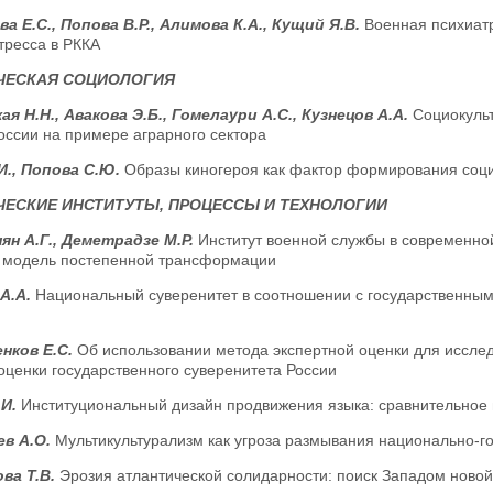
а Е.С., Попова В.Р., Алимова К.А., Кущий Я.В.
Военная психиатр
тресса в РККА
ЧЕСКАЯ СОЦИОЛОГИЯ
ая Н.Н., Авакова Э.Б., Гомелаури А.С., Кузнецов А.А.
Социокульт
оссии на примере аграрного сектора
И., Попова С.Ю.
Образы киногероя как фактор формирования соц
ЕСКИЕ ИНСТИТУТЫ, ПРОЦЕССЫ И ТЕХНОЛОГИИ
ян А.Г., Деметрадзе М.Р.
Институт военной службы в современно
и модель постепенной трансформации
А.А.
Национальный суверенитет в соотношении с государственным
нков Е.С.
Об использовании метода экспертной оценки для исслед
оценки государственного суверенитета России
.И.
Институциональный дизайн продвижения языка: сравнительное 
ев А.О.
Мультикультурализм как угроза размывания национально-г
ва Т.В.
Эрозия атлантической солидарности: поиск Западом новой