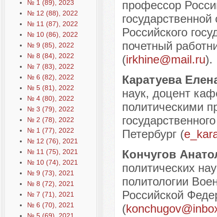
№ 1 (89), 2023
профессор Росси
№ 12 (88), 2022
государственной
№ 11 (87), 2022
Российского госу
№ 10 (86), 2022
почетный работни
№ 9 (85), 2022
№ 8 (84), 2022
(
irkhine@mail.ru
).
№ 7 (83), 2022
№ 6 (82), 2022
Каратуева Елен
№ 5 (81), 2022
наук, доцент ка
№ 4 (80), 2022
политическими пр
№ 3 (79), 2022
государственного 
№ 2 (78), 2022
№ 1 (77), 2022
Петербург (
e_kar
№ 12 (76), 2021
№ 11 (75), 2021
Кончугов Анат
№ 10 (74), 2021
политических на
№ 9 (73), 2021
политологии Вое
№ 8 (72), 2021
Российской Федер
№ 7 (71), 2021
№ 6 (70), 2021
(
konchugov@inbox
№ 5 (69), 2021