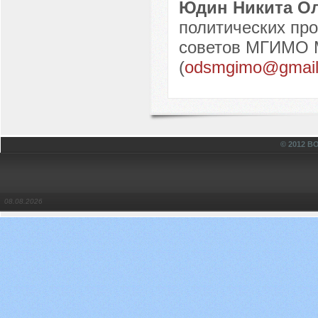
Юдин Никита О
политических про
советов МГИМО М
(
odsmgimo@gmail
© 2012 
08.08.2026