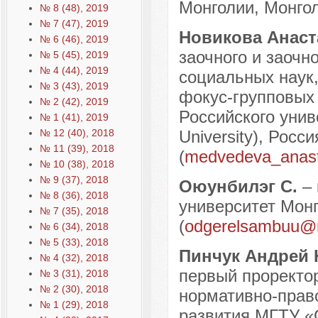
Монголии, Монголи
№ 8 (48), 2019
№ 7 (47), 2019
Новикова Анас
№ 6 (46), 2019
заочного и заочн
№ 5 (45), 2019
№ 4 (44), 2019
социальных наук,
№ 3 (43), 2019
фокус-групповых
№ 2 (42), 2019
Российского уни
№ 1 (41), 2019
№ 12 (40), 2018
University), Росси
№ 11 (39), 2018
(
medvedeva_anast
№ 10 (38), 2018
№ 9 (37), 2018
Оюунбилэг С.
–
№ 8 (36), 2018
университет Монг
№ 7 (35), 2018
(
odgerelsambuu@m
№ 6 (34), 2018
№ 5 (33), 2018
Пинчук Андрей
№ 4 (32), 2018
первый проректор
№ 3 (31), 2018
№ 2 (30), 2018
нормативно-прав
№ 1 (29), 2018
развития МГТУ «С