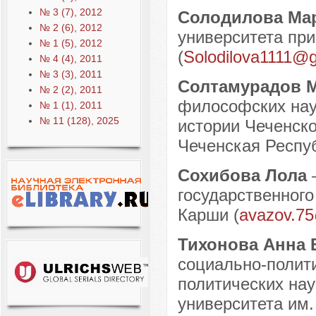
№ 3 (7), 2012
Солодилова Ма
№ 2 (6), 2012
университета при
№ 1 (5), 2012
(
Solodilova1111@
№ 4 (4), 2011
№ 3 (3), 2011
Солтамурадов 
№ 2 (2), 2011
философских нау
№ 1 (1), 2011
№ 11 (128), 2025
истории Чеченско
Чеченская Респуб
Сохибова Лола
государственного
Карши (
avazov.7
Тихонова Анна
социально-полити
политических нау
университета им.