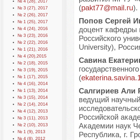
№ 4 (28), 2017
(
pakt77@mail.ru
).
№ 3 (27), 2017
№ 2 (26), 2017
Попов Сергей 
№ 1 (25), 2017
доцент кафедры 
№ 4 (24), 2016
№ 3 (23), 2016
Российского уни
№ 2 (22), 2016
University), Росси
№ 1 (21), 2016
№ 4 (20),2015
Савина Екатер
№ 2 (18), 2015
государственного 
№ 3 (19), 2015
(
ekaterina.savina
№ 1 (17), 2015
№ 4 (16), 2014
Салгириев Али
№ 1 (13), 2014
№ 3 (15), 2014
ведущий научный
№ 2 (14), 2014
исследовательско
№ 4 (12), 2013
Российской акад
№ 3 (11), 2013
Академии наук Че
№ 2 (10), 2013
№ 1 (9), 2013
Республика, г. Гр
№ 4 (8), 2012