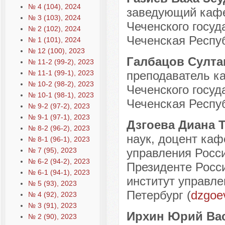
№ 4 (104), 2024
заведующий кафе
№ 3 (103), 2024
Чеченского госуд
№ 2 (102), 2024
Чеченская Респуб
№ 1 (101), 2024
№ 12 (100), 2023
Галбацов Султ
№ 11-2 (99-2), 2023
№ 11-1 (99-1), 2023
преподаватель к
№ 10-2 (98-2), 2023
Чеченского госуд
№ 10-1 (98-1), 2023
Чеченская Респуб
№ 9-2 (97-2), 2023
№ 9-1 (97-1), 2023
Дзгоева Диана 
№ 8-2 (96-2), 2023
наук, доцент каф
№ 8-1 (96-1), 2023
№ 7 (95), 2023
управления Росси
№ 6-2 (94-2), 2023
Президенте Росс
№ 6-1 (94-1), 2023
институт управле
№ 5 (93), 2023
Петербург (
dzgoe
№ 4 (92), 2023
№ 3 (91), 2023
Ирхин Юрий Ва
№ 2 (90), 2023