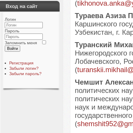
(
tikhonova.anka@
Вход на сайт
Тураева Азиза 
Логин
Каршинского госу
Узбекистан, г. Ка
Пароль
Запомнить меня
Туранский Мих
Войти
Нижегородского г
Лобачевского, Ро
Регистрация
(
turanskii.mikhai
Забыли логин?
Забыли пароль?
Чемшит Алекса
политических на
политических на
наук и междунар
государственного
(
shemshit952@gm