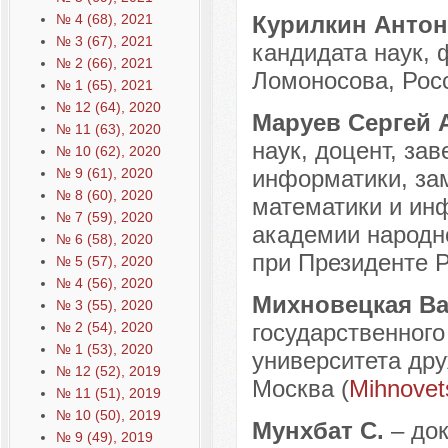
№ 4 (68), 2021
Курилкин Анто
№ 3 (67), 2021
кандидата наук, 
№ 2 (66), 2021
Ломоносова, Росс
№ 1 (65), 2021
№ 12 (64), 2020
Маруев Сергей
№ 11 (63), 2020
наук, доцент, за
№ 10 (62), 2020
№ 9 (61), 2020
информатики, зам
№ 8 (60), 2020
математики и ин
№ 7 (59), 2020
академии народно
№ 6 (58), 2020
при Президенте Р
№ 5 (57), 2020
№ 4 (56), 2020
Михновецкая В
№ 3 (55), 2020
№ 2 (54), 2020
государственного
№ 1 (53), 2020
университета дру
№ 12 (52), 2019
Москва (
Mihnovet
№ 11 (51), 2019
№ 10 (50), 2019
Мунхбат С.
– до
№ 9 (49), 2019