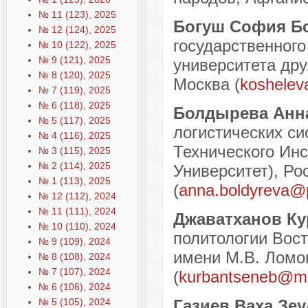
№ 11 (123), 2025
Богуш София Б
№ 12 (124), 2025
государственного
№ 10 (122), 2025
№ 9 (121), 2025
университета дру
№ 8 (120), 2025
Москва (
koshelev
№ 7 (119), 2025
№ 6 (118), 2025
Болдырева Анн
№ 5 (117), 2025
логистических си
№ 4 (116), 2025
Технического Ин
№ 3 (115), 2025
№ 2 (114), 2025
Университет), Рос
№ 1 (113), 2025
(
anna.boldyreva@
№ 12 (112), 2024
№ 11 (111), 2024
Джаватханов К
№ 10 (110), 2024
политологии Вос
№ 9 (109), 2024
имени М.В. Ломон
№ 8 (108), 2024
№ 7 (107), 2024
(
kurbantseneb@ma
№ 6 (106), 2024
№ 5 (105), 2024
Газиев Ваха Зе