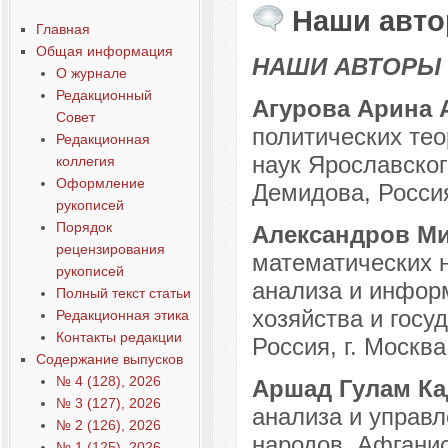
Наши авто
Главная
Общая информация
НАШИ АВТОРЫ
О журнале
Редакционный
Агурова Арина 
Совет
политических тео
Редакционная
наук Ярославског
коллегия
Оформление
Демидова, Россия
рукописей
Порядок
Александров М
рецензирования
математических н
рукописей
анализа и инфор
Полный текст статьи
хозяйства и госу
Редакционная этика
Контакты редакции
Россия, г. Москва
Содержание выпусков
№ 4 (128), 2026
Аршад Гулам К
№ 3 (127), 2026
анализа и управл
№ 2 (126), 2026
народов, Афганист
№ 1 (125), 2026