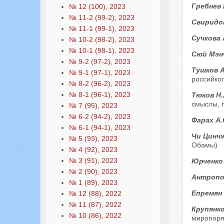
Гребнев 
№ 12 (100), 2023
№ 11-2 (99-2), 2023
Свиридо
№ 11-1 (99-1), 2023
Сучкова 
№ 10-2 (98-2), 2023
№ 10-1 (98-1), 2023
Сюй Мэн
№ 9-2 (97-2), 2023
Тушков А
№ 9-1 (97-1), 2023
российко
№ 8-2 (96-2), 2023
№ 8-1 (96-1), 2023
Тюков Н.
смыслы, 
№ 7 (95), 2023
№ 6-2 (94-2), 2023
Фарах А.
№ 6-1 (94-1), 2023
Чи Цинчж
№ 5 (93), 2023
Обамы)
№ 4 (92), 2023
№ 3 (91), 2023
Юрченко
№ 2 (90), 2023
Антропов
№ 1 (89), 2023
Епремян
№ 12 (88), 2022
№ 11 (87), 2022
Крупянко
№ 10 (86), 2022
миропоряд