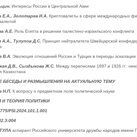
ьцин.
Интересы России в Центральной Азии
 Е.А., Золотарев И.А.
Криптовалюты в сфере международных фин
валютой
а А.Е.
Роль Египта в решении палестино-израильского конфликта
 А.А., Тулупов Д.С.
Принцип нейтралитета Швейцарской конфедер
а
 В.А.
Эволюция отношений России и Турции в периоды эскалации
ая Д.В., Сыздыкова Ж.С.
Между переписями 1897 и 1926 гг.: нек
я Казахстана
Е БЕСЕДЫ И РАЗМЫШЛЕНИЯ НА АКТУАЛЬНУЮ ТЕМУ
 Н.П.
К вопросу о предметном поле политической науки
 И ТЕОРИЯ ПОЛИТИКИ
775/PSI.2024.101.1.001
42.3:004
ИТУЛА
аспирант Российского университета дружбы народов имени П