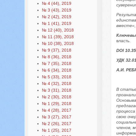
№ 4 (44), 2019
суверени
№ 3 (43), 2019
Результа
№ 2 (42), 2019
единства
№ 1 (41), 2019
вместе»,
№ 12 (40), 2018
Ключевы
№ 11 (39), 2018
власть.
№ 10 (38), 2018
№ 9 (37), 2018
DOI 10.35
№ 8 (36), 2018
УДК 32.01
№ 7 (35), 2018
А.И. РЕ
№ 6 (34), 2018
№ 5 (33), 2018
№ 4 (32), 2018
В статье
№ 3 (31), 2018
проанали
№ 2 (30), 2018
Основыва
№ 1 (29), 2018
предлага
№ 4 (28), 2017
процесса
свою оче
№ 3 (27), 2017
социальн
№ 2 (26), 2017
членов, 
№ 1 (25), 2017
информац