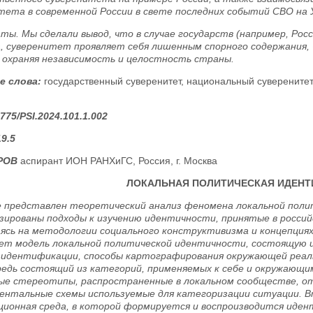
тета в современной России в свете последних событий СВО на У
ты. Мы сделали вывод, что в случае государств (например, Рос
, суверенитет проявляет себя лишенным спорного содержания
 охраняя независимость и целостность страны.
е слова:
государственный суверенитет, национальный суверенитет,
775/PSI.2024.101.1.002
9.5
БРОВ
аспирант ИОН РАНХиГС, Россия, г. Москва
ЛОКАЛЬНАЯ ПОЛИТИЧЕСКАЯ ИДЕНТ
 представлен теоретический анализ феномена локальной поли
зированы подходы к изучению идентичности, принятые в российс
ясь на методологии социального конструктивизма и концепциях А
ет модель локальной политической идентичности, состоящую и
 идентификации, способы картографирования окружающей реаль
редь состоящий из категорий, применяемых к себе и окружающим
ые стереотипы, распространенные в локальном сообществе, о
ментальные схемы используемые для категоризации ситуации. В
ионная среда, в которой формируется и воспроизводится иден