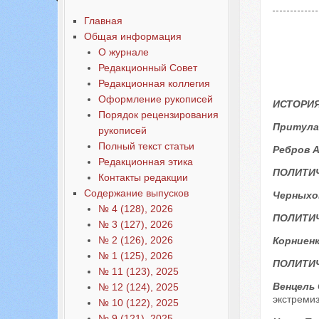
Главная
Общая информация
О журнале
Редакционный Совет
Редакционная коллегия
Оформление рукописей
ИСТОРИЯ
Порядок рецензирования
Притула
рукописей
Полный текст статьи
Ребров А
Редакционная этика
ПОЛИТИ
Контакты редакции
Содержание выпусков
Черныхов
№ 4 (128), 2026
ПОЛИТИ
№ 3 (127), 2026
№ 2 (126), 2026
Корниен
№ 1 (125), 2026
ПОЛИТИЧ
№ 11 (123), 2025
Венцель 
№ 12 (124), 2025
экстреми
№ 10 (122), 2025
№ 9 (121), 2025