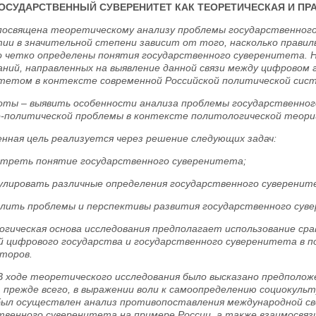
ОСУДАРСТВЕННЫЙ СУВЕРЕНИТЕТ КАК ТЕОРЕТИЧЕСКАЯ И П
освящена теоретическому анализу проблемы государственног
ии в значительной степени зависит от того, насколько прави
о четко определены понятия государственного суверенитета.
аний, направленных на выявление данной связи между цифровом
тетом в контексте современной Российской политической сис
оты – выявить особенности анализа проблемы государственног
-политической проблемы в контексте политологической теори
нная цель реализуется через решение следующих задач:
отреть понятие государственного суверенитета;
улировать различные определения государственного суверенит
елить проблемы и перспективы развития государственного сув
гическая основа исследования предполагает использование ср
й цифрового государства и государственного суверенитета в по
второв.
В ходе теоретического исследования было высказано предполо
 прежде всего, в выражении воли к самоопределению социокульт
ыл осуществлен анализ противопоставления международной св
твенного суверенитета на примере России, а также взаимосвяз