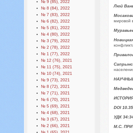
№ 9 (85), 2022
Люй Ван
№ 8 (84), 2022
№ 7 (83), 2022
Мосакова
мировой 
№ 6 (82), 2022
№ 5 (81), 2022
Муравьев
№ 4 (80), 2022
Новицкая
№ 3 (79), 2022
конфликт
№ 2 (78), 2022
№ 1 (77), 2022
Привалов
№ 12 (76), 2021
Сапрынск
№ 11 (75), 2021
населени
№ 10 (74), 2021
НАУЧНЫ
№ 9 (73), 2021
№ 8 (72), 2021
Медведев
№ 7 (71), 2021
ИСТОРИЯ
№ 6 (70), 2021
№ 5 (69), 2021
DOI 10.35
№ 4 (68), 2021
УДК 34:3
№ 3 (67), 2021
№ 2 (66), 2021
М.С. ПР
№ 1 (65), 2021