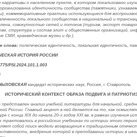
 нарративы о населенном пункте, в котором локализовано изу
организованна идентичность сообщества (памятники, узнава
), коммеморативные практики использующиеся для воспроизв
овлеченность локального сообщества в национальный и трансна
лена, совокупностью сетей и потоков (туризм, экспорт товаро
ве, структура и состав элит и общественных организаций, и
е СМИ, краеведческие музеи и др.).
е слова:
политическая идентичность, локальная идентичность, па
ЧЕСКАЯ ИСТОРИЯ РОССИИ
775/PSI.2024.101.1.003
4
РНЫХОВСКАЯ
кандидат исторических наук, Россия, г. Ставрополь
ИСТОРИЧЕСКИЙ КОНТЕКСТ ОБРАЗА ПОДВИГА И ПАТРИОТИ
 представлен анализ учебной литературы для начальной, средне
ной России. Главный акцент в ней делается на то, как осмысляло
е c конца XIX до начала 20-х годов XXI вв. в рамках изучения и
ак трактовалось в российских учебниках по истории этого пер
ляет собой поиск модели возвращения к традиционным отече
нственности, внедрение которой в преподавании истории в шко