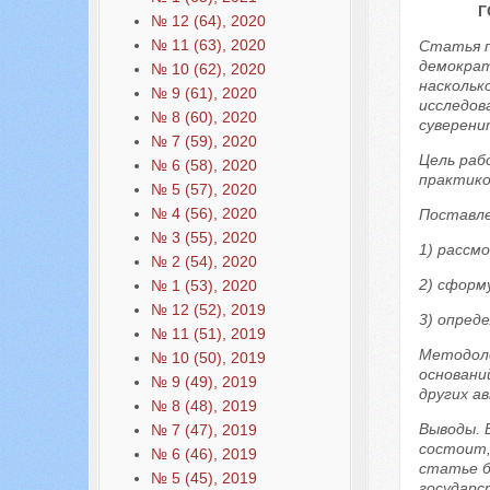
Г
№ 12 (64), 2020
№ 11 (63), 2020
Статья п
демократ
№ 10 (62), 2020
наскольк
№ 9 (61), 2020
исследов
№ 8 (60), 2020
суверени
№ 7 (59), 2020
Цель раб
№ 6 (58), 2020
практико
№ 5 (57), 2020
№ 4 (56), 2020
Поставле
№ 3 (55), 2020
1) рассм
№ 2 (54), 2020
2) сформ
№ 1 (53), 2020
№ 12 (52), 2019
3) опред
№ 11 (51), 2019
Методоло
№ 10 (50), 2019
основани
№ 9 (49), 2019
других а
№ 8 (48), 2019
Выводы. 
№ 7 (47), 2019
состоит,
№ 6 (46), 2019
статье б
№ 5 (45), 2019
государс