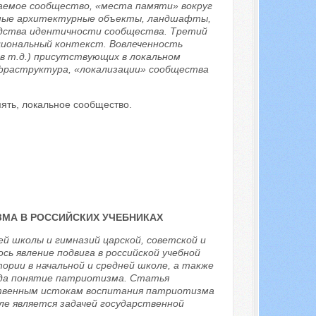
чаемое сообщество, «места памяти» вокруг
емые архитектурные объекты, ландшафты,
одства идентичности сообщества. Третий
циональный контекст. Вовлеченность
в т.д.) присутствующих в локальном
нфраструктура, «локализации» сообщества
мять, локальное сообщество.
ЗМА В РОССИЙСКИХ УЧЕБНИКАХ
й школы и гимназий царской, советской и
сь явление подвига в российской учебной
стории в начальной и средней школе, а также
иода понятие патриотизма. Статья
ственным истокам воспитания патриотизма
ле является задачей государственной