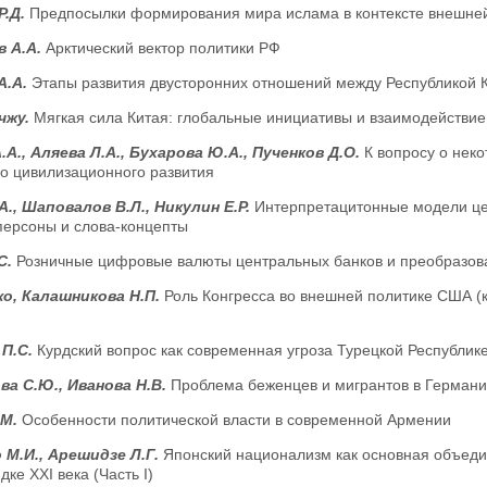
Р.Д.
Предпосылки формирования мира ислама в контексте внешне
в А.А.
Арктический вектор политики РФ
А.А.
Этапы развития двусторонних отношений между Республикой 
чжу.
Мягкая сила Китая: глобальные инициативы и взаимодействие
.А., Аляева Л.А., Бухарова Ю.А., Пученков Д.О.
К вопросу о нек
го цивилизационного развития
А., Шаповалов В.Л., Никулин Е.Р.
Интерпретацитонные модели це
персоны и слова-концепты
С.
Розничные цифровые валюты центральных банков и преобразова
о, Калашникова Н.П.
Роль Конгресса во внешней политике США (к
 П.С.
Курдский вопрос как современная угроза Турецкой Республик
а С.Ю., Иванова Н.В.
Проблема беженцев и мигрантов в Германи
 М.
Особенности политической власти в современной Армении
 М.И., Арешидзе Л.Г.
Японский национализм как основная объеди
ке ХХI века (Часть I)