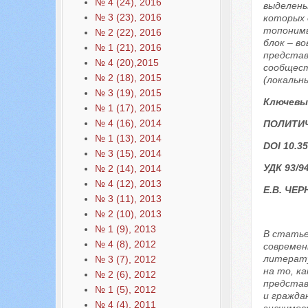
№ 4 (24), 2016
выделены
№ 3 (23), 2016
которых 
топонимы
№ 2 (22), 2016
блок – в
№ 1 (21), 2016
представ
№ 4 (20),2015
сообщест
№ 2 (18), 2015
(локальны
№ 3 (19), 2015
Ключевы
№ 1 (17), 2015
№ 4 (16), 2014
ПОЛИТИ
№ 1 (13), 2014
DOI 10.35
№ 3 (15), 2014
УДК 93/9
№ 2 (14), 2014
№ 4 (12), 2013
Е.В. ЧЕ
№ 3 (11), 2013
№ 2 (10), 2013
№ 1 (9), 2013
В статье
№ 4 (8), 2012
современ
литератур
№ 3 (7), 2012
на то, к
№ 2 (6), 2012
представ
№ 1 (5), 2012
и гражда
№ 4 (4), 2011