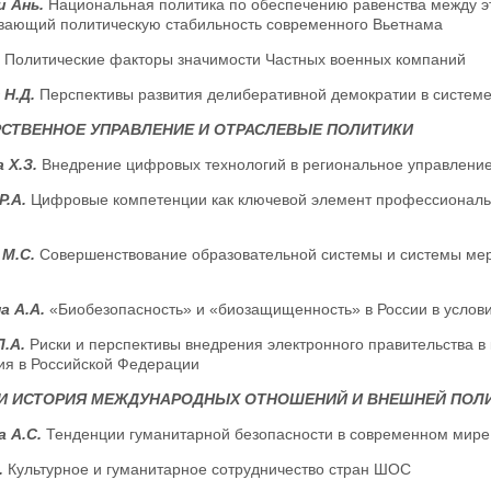
и Ань.
Национальная политика по обеспечению равенства между эт
вающий политическую стабильность современного Вьетнама
.
Политические факторы значимости Частных военных компаний
 Н.Д.
Перспективы развития делиберативной демократии в системе
СТВЕННОЕ УПРАВЛЕНИЕ И ОТРАСЛЕВЫЕ ПОЛИТИКИ
 Х.З.
Внедрение цифровых технологий в региональное управление
Р.А.
Цифровые компетенции как ключевой элемент профессиональн
 М.С.
Совершенствование образовательной системы и системы мер
а А.А.
«Биобезопасность» и «биозащищенность» в России в услов
Л.А.
Риски и перспективы внедрения электронного правительства в
ия в Российской Федерации
 И ИСТОРИЯ МЕЖДУНАРОДНЫХ ОТНОШЕНИЙ И ВНЕШНЕЙ ПОЛ
а А.С.
Тенденции гуманитарной безопасности в современном мире
.
Культурное и гуманитарное сотрудничество стран ШОС