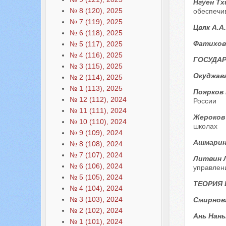
Нгуен Тх
№ 8 (120), 2025
обеспечи
№ 7 (119), 2025
Цвяк А.А
№ 6 (118), 2025
Фатихов
№ 5 (117), 2025
№ 4 (116), 2025
ГОСУДАР
№ 3 (115), 2025
Окуджава
№ 2 (114), 2025
№ 1 (113), 2025
Поярков 
№ 12 (112), 2024
России
№ 11 (111), 2024
Жероков
№ 10 (110), 2024
школах
№ 9 (109), 2024
Ашмарин
№ 8 (108), 2024
№ 7 (107), 2024
Литвин 
№ 6 (106), 2024
управлен
№ 5 (105), 2024
ТЕОРИЯ
№ 4 (104), 2024
№ 3 (103), 2024
Смирнов
№ 2 (102), 2024
Ань Нань
№ 1 (101), 2024