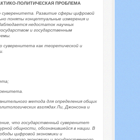
РАКТИКО-ПОЛИТИЧЕСКАЯ ПРОБЛЕМА
о суверенитета. Развитие сферы цифровой
льно поняты концептуальные измерения и
 Наблюдается недостаток научных
 государством и государственным
темы.
о суверенитета как теоретической и
и.
ета;
еренитета.
авнительного метода для определения общих
литологических взглядах Ли, Джонсона и
жение, что государственный суверенитет
урной общности, обозначившейся в нации. В
ободы цифровой экономики и
и цифрового экономики и государственного