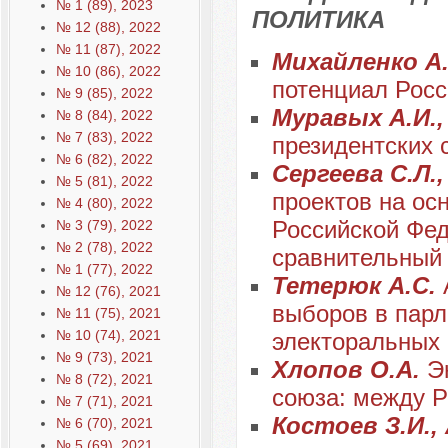
№ 1 (89), 2023
ПОЛИТИКА
№ 12 (88), 2022
№ 11 (87), 2022
Михайленко А
№ 10 (86), 2022
потенциал Росс
№ 9 (85), 2022
Муравых А.И.,
№ 8 (84), 2022
№ 7 (83), 2022
президентских 
№ 6 (82), 2022
Сергеева С.Л.
№ 5 (81), 2022
проектов на ос
№ 4 (80), 2022
Российской Фед
№ 3 (79), 2022
№ 2 (78), 2022
сравнительный
№ 1 (77), 2022
Тетерюк А.С.
№ 12 (76), 2021
выборов в парл
№ 11 (75), 2021
№ 10 (74), 2021
электоральных
№ 9 (73), 2021
Хлопов О.А.
Э
№ 8 (72), 2021
союза: между 
№ 7 (71), 2021
Костоев З.И.,
№ 6 (70), 2021
№ 5 (69), 2021