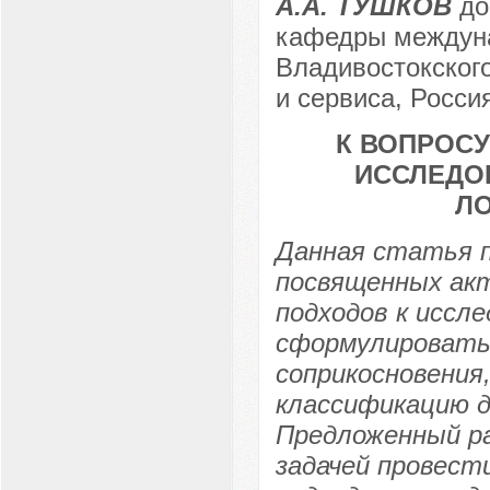
А.А. ТУШКОВ
до
кафедры междуна
Владивостокского
и сервиса, Россия
К ВОПРОС
ИССЛЕДО
Л
Данная статья 
посвященных акт
подходов к иссл
сформулировать 
соприкосновения
классификацию д
Предложенный р
задачей провест