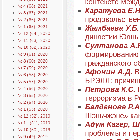
контексте межд
№ 4 (68), 2021
Каратуева Е.
№ 3 (67), 2021
продовольствен
№ 2 (66), 2021
Жамбаева У.Б
№ 1 (65), 2021
№ 12 (64), 2020
династии Юань
№ 11 (63), 2020
Султанова А.
№ 10 (62), 2020
формированию 
№ 9 (61), 2020
№ 8 (60), 2020
гражданского о
№ 7 (59), 2020
Афонин А.Д.
В
№ 6 (58), 2020
БРЭЛЛ: причин
№ 5 (57), 2020
Петрова К.С.
№ 4 (56), 2020
№ 3 (55), 2020
терроризма в Р
№ 2 (54), 2020
Балданова Р.А
№ 1 (53), 2020
Шэньчжэне» как
№ 12 (52), 2019
Адум Кагер, Ш
№ 11 (51), 2019
№ 10 (50), 2019
проблемы и пе
№ 9 (49), 2019