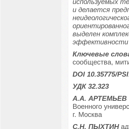
используемых те
и делается пред
неидеологическо
ориентированног
выделен комплек
эффективности 
Ключевые слов
сообщества, мити
DOI 10.35775/PSI
УДК 32.323
А.А. АРТЕМЬЕВ
Военного универ
г. Москва
С.Н. ПЫХТИН
ад