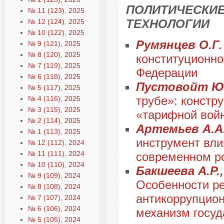
ПОЛИТИЧЕСКИЕ
№ 11 (123), 2025
ТЕХНОЛОГИИ
№ 12 (124), 2025
№ 10 (122), 2025
Румянцев О.Г
№ 9 (121), 2025
№ 8 (120), 2025
конституционно
№ 7 (119), 2025
Федерации
№ 6 (118), 2025
Пустовойт Ю.
№ 5 (117), 2025
трубе»: констр
№ 4 (116), 2025
№ 3 (115), 2025
«тарифной войн
№ 2 (114), 2025
Артемьев А.А
№ 1 (113), 2025
инструмент вли
№ 12 (112), 2024
№ 11 (111), 2024
современном р
№ 10 (110), 2024
Бакшеева А.Р.,
№ 9 (109), 2024
Особенности ре
№ 8 (108), 2024
антикоррупцион
№ 7 (107), 2024
№ 6 (106), 2024
механизм госуд
№ 5 (105), 2024