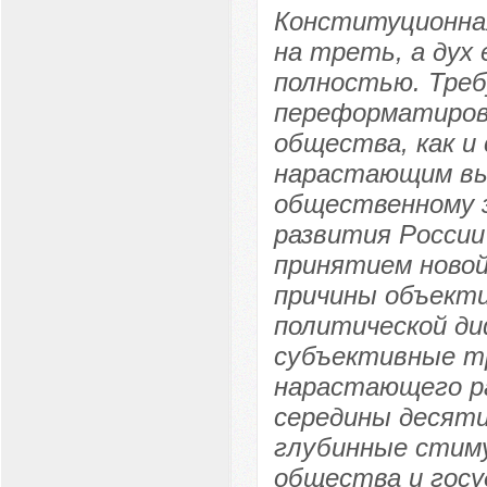
Конституционна
на треть, а дух
полностью. Треб
переформатиров
общества, как и
нарастающим вы
общественному з
развития России
принятием новой
причины объекти
политической д
субъективные тр
нарастающего ра
середины десяти
глубинные стиму
общества и госу