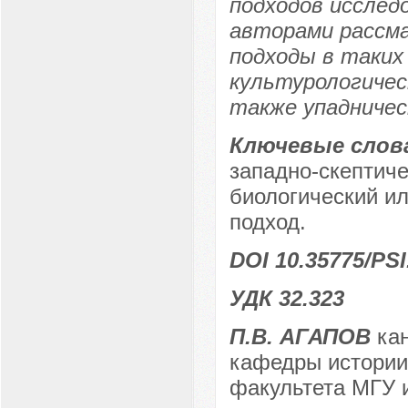
подходов исслед
авторами рассм
подходы в таких 
культурологичес
также упадничес
Ключевые слов
западно-скептиче
биологический ил
подход.
DOI 10.35775/PSI
УДК 32.323
П.В. АГАПОВ
кан
кафедры истории 
факультета МГУ и