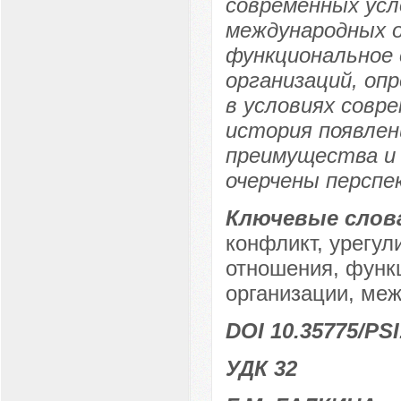
современных ус
международных 
функциональное
организаций, оп
в условиях совр
история появлен
преимущества и 
очерчены перспе
Ключевые слов
конфликт, урегу
отношения, функ
организации, меж
DOI 10.35775/PSI
УДК 32