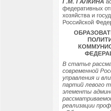
Г.М. ГАЛКИНА
ас
федеративных от
хозяйства и госу
Российской Федер
ОБРАЗОВАТ
ПОЛИТИ
КОММУНИС
ФЕДЕРА
В статье рассм
современной Рос
управления и вл
партий левого т
элементы админ
рассматриваемой
реализации проф