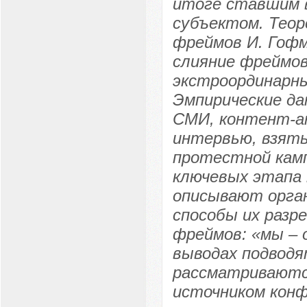
итоге ставшим 
субъектом. Теор
фреймов И. Гофм
слияние фреймов
экстроординарны
Эмпирические да
СМИ, контент-ан
интервью, взяты
протестной кам
ключевых этапа 
описывают орга
способы их разр
фреймов: «мы – о
выводах подводя
рассматриваютс
источником кон