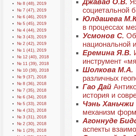
Джавад О.В.
Я
№ 8 (48), 2019
социетальной б
№ 7 (47), 2019
№ 6 (46), 2019
Юлдашева М.
№ 5 (45), 2019
в процессах ме
№ 4 (44), 2019
Усмонов С.
Об
№ 3 (43), 2019
национальной и
№ 2 (42), 2019
№ 1 (41), 2019
Еремина Я.В.
№ 12 (40), 2018
инструмент «мя
№ 11 (39), 2018
Шолкова М.А.
№ 10 (38), 2018
различных геоп
№ 9 (37), 2018
№ 8 (36), 2018
Гао Дай
Антико
№ 7 (35), 2018
история и совр
№ 6 (34), 2018
Чэнь Ханьчжи
№ 5 (33), 2018
№ 4 (32), 2018
механизм форм
№ 3 (31), 2018
Агоннуде Бид
№ 2 (30), 2018
аспекты взаим
№ 1 (29), 2018