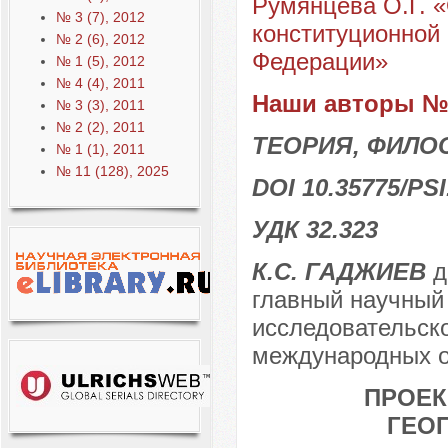
Румянцева О.Г. «
№ 3 (7), 2012
конституционной
№ 2 (6), 2012
Федерации»
№ 1 (5), 2012
№ 4 (4), 2011
Наши авторы № 
№ 3 (3), 2011
№ 2 (2), 2011
ТЕОРИЯ, ФИЛО
№ 1 (1), 2011
№ 11 (128), 2025
DOI 10.35775/PSI
УДК 32.323
К.С. ГАДЖИЕВ
д
главный научный
исследовательско
международных о
ПРОЕК
ГЕО