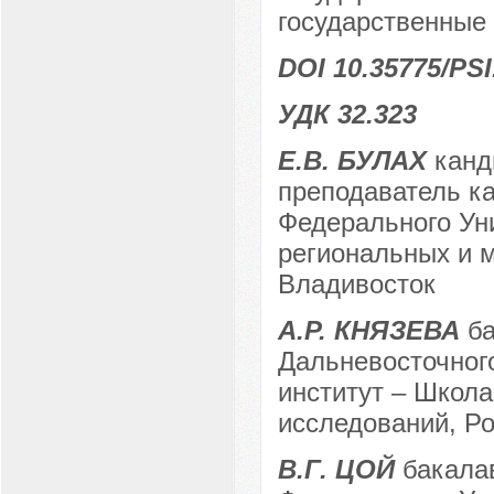
государственные 
DOI 10.35775/PSI
УДК 32.323
Е.В. БУЛАХ
канди
преподаватель к
Федерального Ун
региональных и м
Владивосток
А.Р. КНЯЗЕВА
ба
Дальневосточног
институт – Школ
исследований, Ро
В.Г. ЦОЙ
бакалав