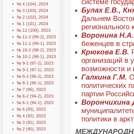
системе госуда
№ 4 (104), 2024
Булах Е.В., Кн
№ 3 (103), 2024
Дальнем Восток
№ 2 (102), 2024
№ 1 (101), 2024
регионального 
№ 12 (100), 2023
Воронина Н.А
№ 11-2 (99-2), 2023
беженцев в стр
№ 11-1 (99-1), 2023
№ 10-2 (98-2), 2023
Крюкова Е.В.
№ 10-1 (98-1), 2023
организаций в 
№ 9-2 (97-2), 2023
возможности и 
№ 9-1 (97-1), 2023
Галкина Г.М.
О
№ 8-2 (96-2), 2023
№ 8-1 (96-1), 2023
политических п
№ 7 (95), 2023
партии Российс
№ 6-2 (94-2), 2023
Ворончихина 
№ 6-1 (94-1), 2023
муниципалитеты
№ 5 (93), 2023
№ 4 (92), 2023
политики в арк
№ 3 (91), 2023
№ 2 (90), 2023
МЕЖДУНАРОДН