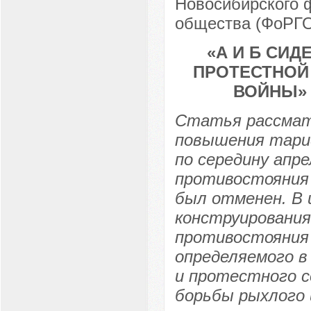
Новосибирского 
общества (ФоРГО)
«А И Б СИД
ПРОТЕСТНОЙ
ВОЙНЫ» В
Статья рассмат
повышения тариф
по середину апре
противостояния
был отменен. В 
конструирования
противостояния 
определяемого в
и протестного с
борьбы рыхлого 