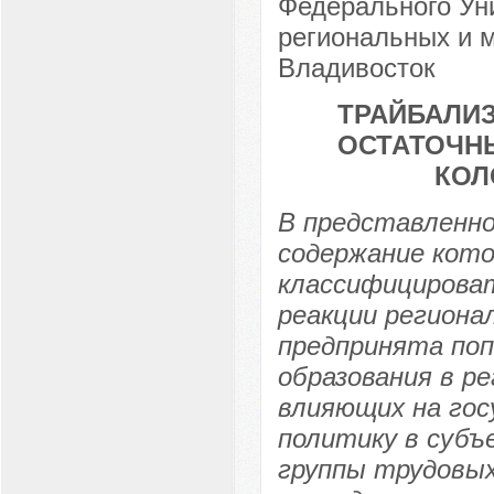
Федерального Ун
региональных и м
Владивосток
ТРАЙБАЛИЗ
ОСТАТОЧН
КОЛ
В представленн
содержание кото
классифицироват
реакции региона
предпринята по
образования в р
влияющих на гос
политику в субъ
группы трудовых