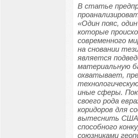
В статье предп
проанализироват
«Один пояс, оди
которые происхо
современного ми
на сновании тез
является подвед
материальную ба
охватывает, пре
технологическую
иные сферы. Пок
своего рода евр
коридоров для со
вытеснить США 
способного конк
союзниками геоп