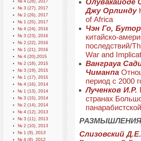
Олувакайоде 
№ 4 (28), 2017
№ 3 (27), 2017
Джу Орлинду
№ 2 (26), 2017
оf Africa
№ 1 (25), 2017
Чэн Го, Бутор
№ 4 (24), 2016
китайско-амери
№ 3 (23), 2016
№ 2 (22), 2016
последствий/The 
№ 1 (21), 2016
War and Implica
№ 4 (20),2015
Ванграуа Сади
№ 2 (18), 2015
№ 3 (19), 2015
Чиманпа
Отно
№ 1 (17), 2015
период с 2000 г
№ 4 (16), 2014
Лученков И.Р.
№ 1 (13), 2014
странах Большо
№ 3 (15), 2014
№ 2 (14), 2014
панарабистской
№ 4 (12), 2013
№ 3 (11), 2013
РАЗМЫШЛЕНИЯ
№ 2 (10), 2013
Слизовский Д.Е.
№ 1 (9), 2013
№ 4 (8), 2012