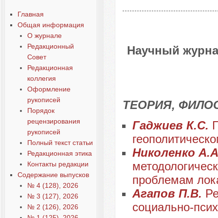
Главная
Общая информация
О журнале
Редакционный
Научный журна
Совет
Редакционная
коллегия
Оформление
рукописей
ТЕОРИЯ, ФИЛО
Порядок
рецензирования
Гаджиев К.С.
П
рукописей
геополитическо
Полный текст статьи
Николенко А.А
Редакционная этика
методологическ
Контакты редакции
Содержание выпусков
проблемам лок
№ 4 (128), 2026
Агапов П.В.
Ре
№ 3 (127), 2026
социально-псих
№ 2 (126), 2026
№ 1 (125), 2026