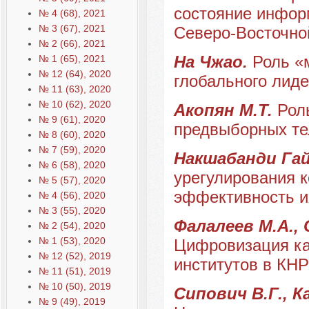
состояние инфор
№ 4 (68), 2021
№ 3 (67), 2021
Северо-Восточно
№ 2 (66), 2021
На Чжао.
Роль «
№ 1 (65), 2021
№ 12 (64), 2020
глобального лид
№ 11 (63), 2020
№ 10 (62), 2020
Акопян М.Т.
Рол
№ 9 (61), 2020
предвыборных те
№ 8 (60), 2020
№ 7 (59), 2020
Накшабанди Га
№ 6 (58), 2020
урегулирования к
№ 5 (57), 2020
эффективность и
№ 4 (56), 2020
№ 3 (55), 2020
Фалалеев М.А., 
№ 2 (54), 2020
№ 1 (53), 2020
Цифровизация ка
№ 12 (52), 2019
институтов в КНР
№ 11 (51), 2019
№ 10 (50), 2019
Сипович В.Г., К
№ 9 (49), 2019