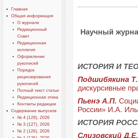
Главная
Общая информация
О журнале
Редакционный
Научный журна
Совет
Редакционная
коллегия
Оформление
рукописей
ИСТОРИЯ И ТЕ
Порядок
рецензирования
Подшибякина Т
рукописей
дискурсивные пр
Полный текст статьи
Редакционная этика
Пьенэ А.П.
Соци
Контакты редакции
России» И.А. Ил
Содержание выпусков
№ 4 (128), 2026
ИСТОРИЯ РОСС
№ 3 (127), 2026
№ 2 (126), 2026
Слизовский Д.Е.
№ 1 (125), 2026