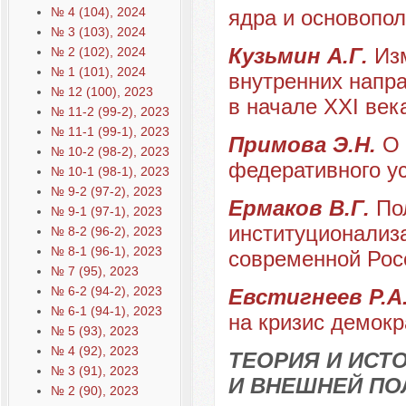
№ 4 (104), 2024
ядра и основопо
№ 3 (103), 2024
Кузьмин А.Г.
Из
№ 2 (102), 2024
№ 1 (101), 2024
внутренних напр
№ 12 (100), 2023
в начале XXI век
№ 11-2 (99-2), 2023
№ 11-1 (99-1), 2023
Примова Э.Н.
О 
№ 10-2 (98-2), 2023
федеративного у
№ 10-1 (98-1), 2023
№ 9-2 (97-2), 2023
Ермаков В.Г.
По
№ 9-1 (97-1), 2023
институционализа
№ 8-2 (96-2), 2023
№ 8-1 (96-1), 2023
современной Рос
№ 7 (95), 2023
№ 6-2 (94-2), 2023
Евстигнеев Р.А
№ 6-1 (94-1), 2023
на кризис демокр
№ 5 (93), 2023
№ 4 (92), 2023
ТЕОРИЯ И ИС
№ 3 (91), 2023
И ВНЕШНЕЙ ПО
№ 2 (90), 2023