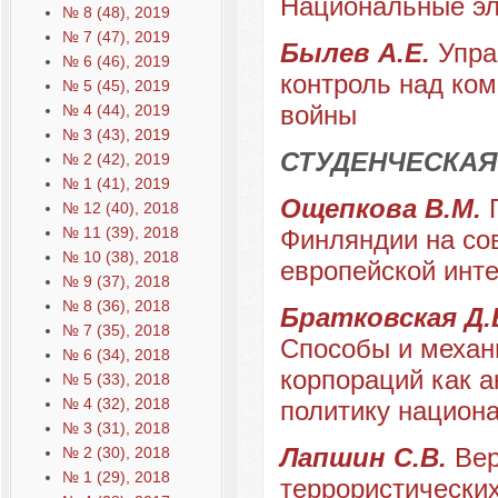
Национальные эл
№ 8 (48), 2019
№ 7 (47), 2019
Былев А.Е.
Упра
№ 6 (46), 2019
контроль над ко
№ 5 (45), 2019
войны
№ 4 (44), 2019
№ 3 (43), 2019
СТУДЕНЧЕСКАЯ
№ 2 (42), 2019
№ 1 (41), 2019
Ощепкова В.М.
№ 12 (40), 2018
№ 11 (39), 2018
Финляндии на со
№ 10 (38), 2018
европейской инт
№ 9 (37), 2018
№ 8 (36), 2018
Братковская Д.В
№ 7 (35), 2018
Способы и механ
№ 6 (34), 2018
корпораций как 
№ 5 (33), 2018
№ 4 (32), 2018
политику национ
№ 3 (31), 2018
Лапшин С.В.
Вер
№ 2 (30), 2018
№ 1 (29), 2018
террористических