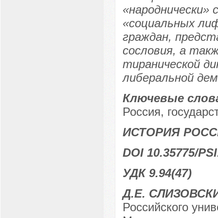
«народнически» 
«социальных лиф
граждан, предст
сословия, а так
тиранической д
либеральной дем
Ключевые слов
Россия, государст
ИСТОРИЯ РОСС
DOI 10.35775/PSI
УДК 9.94(47)
Д.Е. СЛИЗОВСК
Российского унив