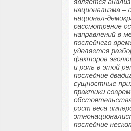
является анализ
национализма – 
национал-демокр
рассмотрение ос
направлений в м
последнего врем
уделяется разбо
факторов эволюц
и роль в этой р
последние двадц
сущностные приз
практики соврем
обстоятельства,
рост веса импер
этнонационалист
последние неско