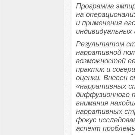
Программа эмпир
на операционали
и применения его
индивидуальных 
Результатом ст
нарративной пол
возможностей ее
практик и совер
оценки. Внесен 
«нарративных ст
диффузионного п
внимания наход
нарративных стр
фокус исследова
аспект проблем