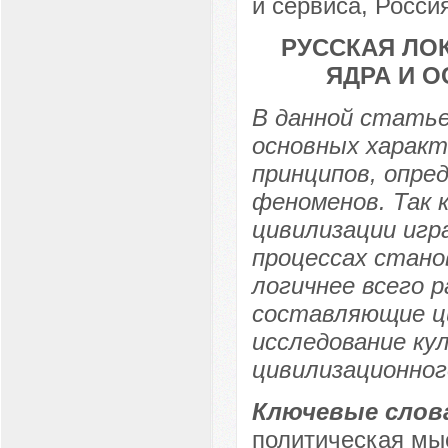
и сервиса, Россия
РУССКАЯ ЛО
ЯДРА И 
В данной стать
основных характ
принципов, опре
феноменов. Так 
цивилизации игр
процессах стано
логичнее всего 
составляющие ци
исследование ку
цивилизационног
Ключевые слов
политическая мы