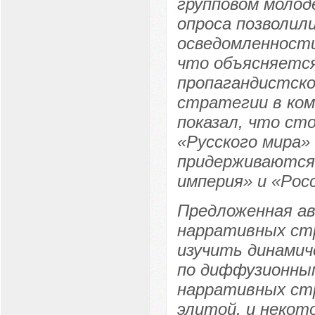
групповом молод
опроса позволил
осведомленности
что объясняетс
пропагандистско
стратегии в ко
показал, что ст
«Русского мира»
придерживаются 
империя» и «Рос
Предложенная ав
нарративных ст
изучить динами
по диффузионны
нарративных ст
элитой, и некот