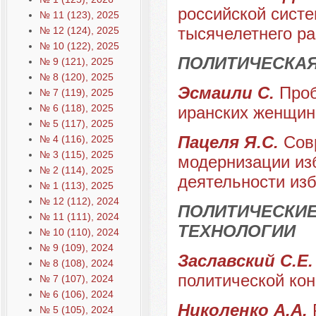
российской сист
№ 11 (123), 2025
тысячелетнего ра
№ 12 (124), 2025
№ 10 (122), 2025
ПОЛИТИЧЕСКА
№ 9 (121), 2025
№ 8 (120), 2025
Эсмаили C.
Проб
№ 7 (119), 2025
№ 6 (118), 2025
иранских женщин
№ 5 (117), 2025
Пацеля Я.С.
Сов
№ 4 (116), 2025
№ 3 (115), 2025
модернизации изб
№ 2 (114), 2025
деятельности из
№ 1 (113), 2025
№ 12 (112), 2024
ПОЛИТИЧЕСКИЕ
№ 11 (111), 2024
ТЕХНОЛОГИИ
№ 10 (110), 2024
№ 9 (109), 2024
Заславский С.Е
№ 8 (108), 2024
политической ко
№ 7 (107), 2024
№ 6 (106), 2024
Николенко А.А.
№ 5 (105), 2024