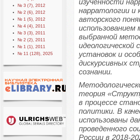
изученности нар
№ 3 (7), 2012
нарратологии и 
№ 2 (6), 2012
авторского пон
№ 1 (5), 2012
№ 4 (4), 2011
использованием 
№ 3 (3), 2011
выбранной метод
№ 2 (2), 2011
идеологической 
№ 1 (1), 2011
установок и осо
№ 11 (128), 2025
дискурсивных ст
сознании.
Методологическо
теория «Структ
в процессе стан
политики. В кач
использованы да
проведенного со
России в 2018-20