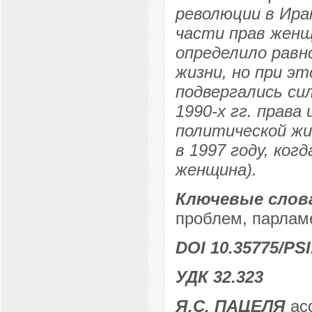
революции в Ира
части прав жен
определило равн
жизни, но при э
подвергались си
1990-х гг. права
политической жи
в 1997 году, ко
женщина).
Ключевые слов
проблем, парламе
DOI 10.35775/PSI
УДК 32.323
Я.С. ПАЦЕЛЯ
ас