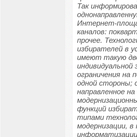
Так информирова
однонаправленну
Интернет-площа
каналов: поквар
прочее. Техноло
избирателей в у
имеют такую дв
индивидуальной 
ограничения на 
одной стороны; 
направленное на
модернизационны
функций избира
типами технолог
модернизации, в
информатизации