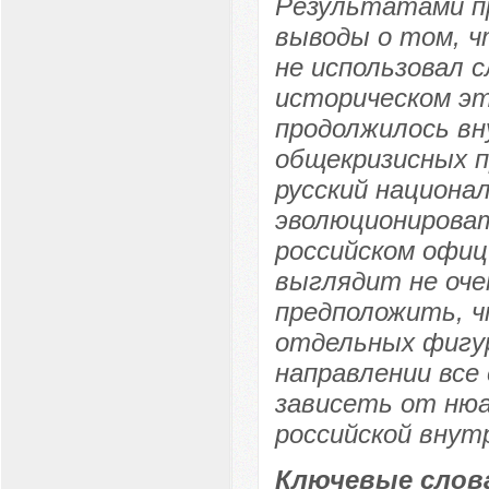
Результатами п
выводы о том, ч
не использовал 
историческом эт
продолжилось вн
общекризисных п
русский национа
эволюционироват
российском офиц
выглядит не оче
предположить, ч
отдельных фигур
направлении все
зависеть от ню
российской внут
Ключевые слов