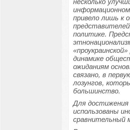
несколько улучши
информационном
привело лишь к 
представителей 
политике. Предс
этнонационализм
«проукраинской»
динамике общест
ожиданиям основ
связано, в перв
лозунгов, котор
большинство.
Для достижения 
использованы ин
сравнительный 