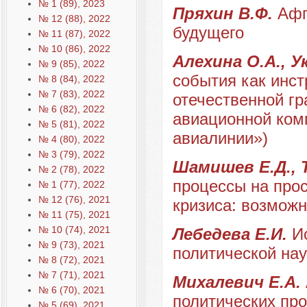
№ 1 (89), 2023
Пряхин В.Ф.
Афг
№ 12 (88), 2022
будущего
№ 11 (87), 2022
№ 10 (86), 2022
Алехина О.А., У
№ 9 (85), 2022
события как инст
№ 8 (84), 2022
№ 7 (83), 2022
отечественной гр
№ 6 (82), 2022
авиационной ком
№ 5 (81), 2022
авиалинии»)
№ 4 (80), 2022
№ 3 (79), 2022
Шамишев Е.Д.,
№ 2 (78), 2022
процессы на про
№ 1 (77), 2022
№ 12 (76), 2021
кризиса: возмож
№ 11 (75), 2021
№ 10 (74), 2021
Лебедева Е.И.
И
№ 9 (73), 2021
политической нау
№ 8 (72), 2021
№ 7 (71), 2021
Михалевич Е.А.
№ 6 (70), 2021
политических пр
№ 5 (69), 2021