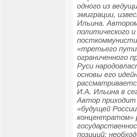
одного из ведущ
эмиграции, изве
Ильина. Автором
политического 
посткоммунистич
«третьего пути»
ограниченного п
Руси народовла
основы его идей
рассматриваетс
И.А. Ильина в с
Автор приходит 
«будущей России
концентратом» р
государственнос
позиций: необхо