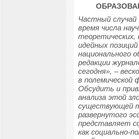
ОБРАЗОВА
Частный случай 
время числа нау
теоретических, 
идейных позиций
национального о
редакции журнал
сегодня», – веск
в полемической 
Обсудить и прив
анализа этой зл
существующей т
развернутого эс
представляет с
как социально-п