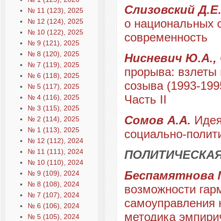
Слизовский Д.Е.
№ 11 (123), 2025
о национальных с
№ 12 (124), 2025
№ 10 (122), 2025
современность
№ 9 (121), 2025
№ 8 (120), 2025
Нисневич Ю.А.,
№ 7 (119), 2025
прорыва: взлеты
№ 6 (118), 2025
созыва (1993-1995
№ 5 (117), 2025
Часть II
№ 4 (116), 2025
№ 3 (115), 2025
Сомов А.А.
Идея
№ 2 (114), 2025
№ 1 (113), 2025
социально-полит
№ 12 (112), 2024
№ 11 (111), 2024
ПОЛИТИЧЕСКА
№ 10 (110), 2024
Беспамятнова М
№ 9 (109), 2024
№ 8 (108), 2024
возможности гар
№ 7 (107), 2024
самоуправления 
№ 6 (106), 2024
методика эмпири
№ 5 (105), 2024