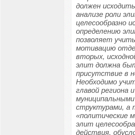
должен исходить
анализе роли эл
целесообразно и
определению эли
позволяет учиты
мотивацию отде
вторых, исходно
элит должна быт
присутствие в н
Необходимо учит
главой региона и
муниципальными
структурами, а 
«политические 
элит целесообра
действия, обус