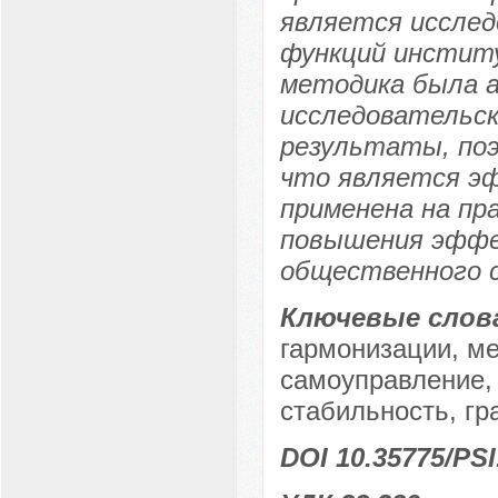
является исслед
функций институ
методика была а
исследовательс
результаты, по
что является э
применена на пр
повышения эфф
общественного 
Ключевые слов
гармонизации, ме
самоуправление,
стабильность, гр
DOI 10.35775/PSI