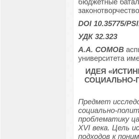
бюджетные батали
законотворчество
DOI 10.35775/PSI
УДК 32.323
А.А. СОМОВ
аспи
университета име
ИДЕЯ «ИСТИН
СОЦИАЛЬНО-
Предмет исследо
социально-полит
проблематику ца
XVI века. Цель и
подходов к поним