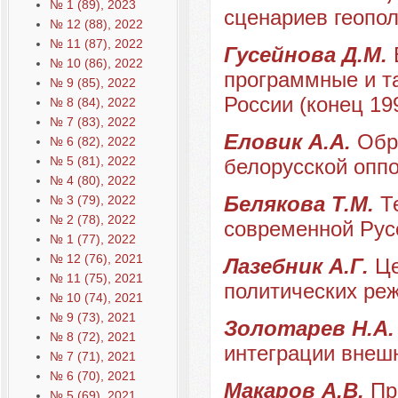
№ 1 (89), 2023
сценариев геопол
№ 12 (88), 2022
№ 11 (87), 2022
Гусейнова Д.М.
№ 10 (86), 2022
программные и та
№ 9 (85), 2022
России (конец 199
№ 8 (84), 2022
№ 7 (83), 2022
Еловик А.А.
Обр
№ 6 (82), 2022
№ 5 (81), 2022
белорусской оппоз
№ 4 (80), 2022
Белякова Т.М.
Т
№ 3 (79), 2022
№ 2 (78), 2022
современной Рус
№ 1 (77), 2022
№ 12 (76), 2021
Лазебник А.Г.
Це
№ 11 (75), 2021
политических ре
№ 10 (74), 2021
№ 9 (73), 2021
Золотарев Н.А
№ 8 (72), 2021
интеграции внеш
№ 7 (71), 2021
№ 6 (70), 2021
Макаров А.В.
Пр
№ 5 (69), 2021