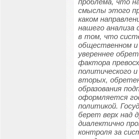
проблема, что н
смыслы этого пр
каком направлен
нашего анализа 
в том, что сист
общественном и 
увереннее обрет
фактора превосх
политического и
вторых, обретен
образования под
оформляется го
политикой. Госу
берет верх над 
диалектично про
контроля за сис