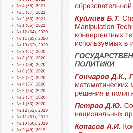
образовательной 
№ 4 (68), 2021
№ 3 (67), 2021
Куйлиев Б.Т.
Cha
№ 2 (66), 2021
Manipulation Tech
№ 1 (65), 2021
№ 12 (64), 2020
конвергентных те
№ 11 (63), 2020
используемых в 
№ 10 (62), 2020
№ 9 (61), 2020
ГОСУДАРСТВЕН
№ 8 (60), 2020
ПОЛИТИКИ
№ 7 (59), 2020
№ 6 (58), 2020
Гончаров Д.К., 
№ 5 (57), 2020
математических 
№ 4 (56), 2020
№ 3 (55), 2020
решения в полит
№ 2 (54), 2020
№ 1 (53), 2020
Петров Д.Ю.
Со
№ 12 (52), 2019
национальных пр
№ 11 (51), 2019
№ 10 (50), 2019
Копасов А.И.
Ко
№ 9 (49), 2019