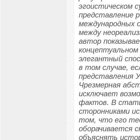
эгоистическом 
представление р
международных 
между неореализ
автор показывае
концептуальном 
элегантный спос
в том случае, е
представления У
Чрезмерная абс
исключает возмо
фактов. В стать
сторонниками ис
том, что его те
оборачивается с
объяснять истор