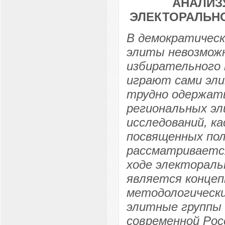
АНАЛИЗ
ЭЛЕКТОРАЛЬН
В демократическ
элиты невозмож
избирательного 
играют сами эли
трудно одержать
региональных эл
исследований, к
посвященных пол
рассматривается
ходе электораль
является конце
методологически
элитные группы 
современной Рос