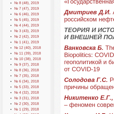
«Государственная
№ 8 (48), 2019
№ 7 (47), 2019
Дмитриев Д.И.
№ 6 (46), 2019
российском нефт
№ 5 (45), 2019
№ 4 (44), 2019
ТЕОРИЯ И ИС
№ 3 (43), 2019
И ВНЕШНЕЙ ПО
№ 2 (42), 2019
№ 1 (41), 2019
Ванковска Б.
Th
№ 12 (40), 2018
№ 11 (39), 2018
Biopolitics: COVI
№ 10 (38), 2018
геополитикой и б
№ 9 (37), 2018
от COVID-19
№ 8 (36), 2018
№ 7 (35), 2018
Солодова Г.С.
Р
№ 6 (34), 2018
причины обращен
№ 5 (33), 2018
№ 4 (32), 2018
Никитенко Е.Г.
№ 3 (31), 2018
– феномен совре
№ 2 (30), 2018
№ 1 (29), 2018