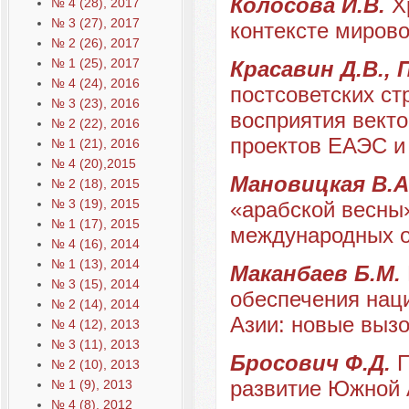
Колосова И.В.
Х
№ 4 (28), 2017
№ 3 (27), 2017
контексте мирово
№ 2 (26), 2017
№ 1 (25), 2017
Красавин Д.В., 
№ 4 (24), 2016
постсоветских ст
№ 3 (23), 2016
восприятия векто
№ 2 (22), 2016
проектов ЕАЭС и 
№ 1 (21), 2016
№ 4 (20),2015
Мановицкая В.А
№ 2 (18), 2015
№ 3 (19), 2015
«арабской весны
№ 1 (17), 2015
международных 
№ 4 (16), 2014
№ 1 (13), 2014
Маканбаев Б.М.
№ 3 (15), 2014
обеспечения нац
№ 2 (14), 2014
Азии: новые вызо
№ 4 (12), 2013
№ 3 (11), 2013
Бросович Ф.Д.
П
№ 2 (10), 2013
развитие Южной 
№ 1 (9), 2013
№ 4 (8), 2012