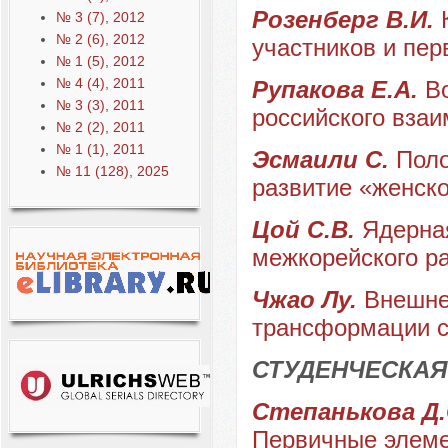
Розенберг В.И.
№ 3 (7), 2012
№ 2 (6), 2012
участников и пер
№ 1 (5), 2012
№ 4 (4), 2011
Рупакова Е.А.
В
№ 3 (3), 2011
российского взаи
№ 2 (2), 2011
№ 1 (1), 2011
Эсмаили С.
Поло
№ 11 (128), 2025
развитие «женск
Цой С.В.
Ядерна
межкорейского р
Чжао Лу.
Внешне
трансформации с
СТУДЕНЧЕСКАЯ
Степанькова Д.С
Первичные элеме