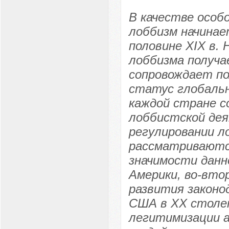
В качестве особ
лоббизм начинае
половине XIX в.
лоббизма получа
сопровождает по
статус глобальн
каждой стране с
лоббистской дея
регулировании ло
рассматриваются
значимости данн
Америки, во-вто
развития законо
США в XX столе
легитимизации а