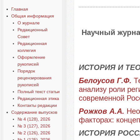
Главная
Общая информация
О журнале
Редакционный
Научный журна
Совет
Редакционная
коллегия
Оформление
рукописей
ИСТОРИЯ И ТЕ
Порядок
рецензирования
Белоусов Г.Ф.
Т
рукописей
анализу роли рег
Полный текст статьи
современной Рос
Редакционная этика
Контакты редакции
Рожков А.А.
Нео
Содержание выпусков
факторах: концеп
№ 4 (128), 2026
№ 3 (127), 2026
ИСТОРИЯ РОСС
№ 2 (126), 2026
№ 1 (125), 2026