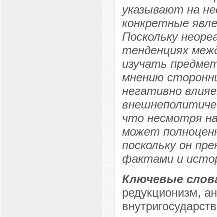
указывают на не
конкретные явл
Поскольку неоре
тенденциях меж
изучать предме
мнению сторонни
негативно влия
внешнеполитичес
что несмотря на
может полноценн
поскольку он пр
фактами и исто
Ключевые слов
редукционизм, ан
внутригосударств