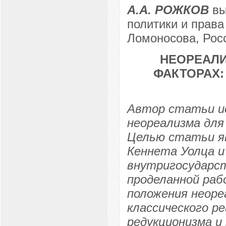
А.А. РОЖКОВ
вы
политики и прав
Ломоносова, Росс
НЕОРЕАЛИ
ФАКТОРАХ:
Автор статьи и
неореализма для
Целью статьи яв
Кеннета Уолца и
внутригосударс
проделанной раб
положения неоре
классического р
редукционизма и 