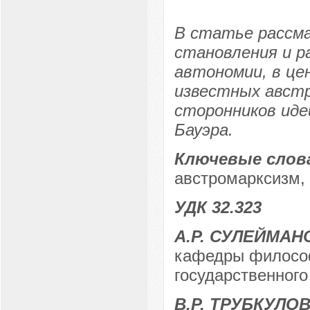
В статье рассм
становления и р
автономии, в це
известных австр
сторонников иде
Бауэра.
Ключевые слов
австромарксизм, 
УДК 32.323
А.Р. СУЛЕЙМАН
кафедры философ
государственного
В.Р. ТРУБКУЛО