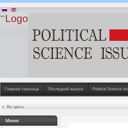
Главная страница
Последний выпуск
Political Science Is
Вы здесь:
Главная
Содержание выпусков
Меню
№ 4 (32), 2018