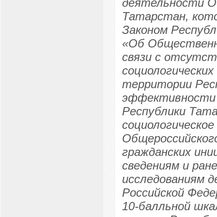
деятельности О
Татарстан, кот
Законом Республ
«Об Общественн
связи с отсутст
социологических
территории Респ
эффективности
Республики Тат
социологическое
Общероссийског
гражданских ин
сведениям и ран
исследованиям 
Российской Феде
10-балльной шк