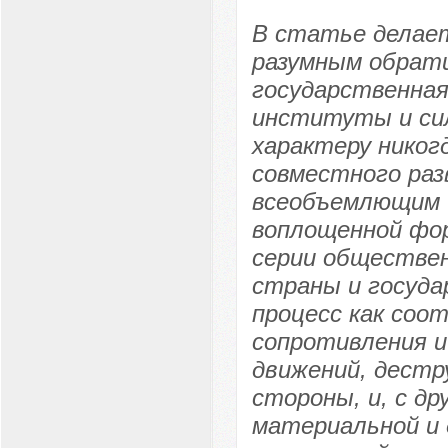
В статье делает
разумным обрати
государственная
институты и сил
характеру никог
совместного раз
всеобъемлющим и
воплощенной фор
серии обществен
страны и госуд
процесс как соо
сопротивления 
движений, дестр
стороны, и, с др
материальной и д