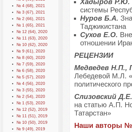
Хадыров Р.Ю.
№ 4 (68), 2021
системы Респу
№ 3 (67), 2021
Нуров Б.А.
Зна
№ 2 (66), 2021
Таджикистана
№ 1 (65), 2021
№ 12 (64), 2020
Сухов Е.О.
Вне
№ 11 (63), 2020
отношении Ира
№ 10 (62), 2020
№ 9 (61), 2020
РЕЦЕНЗИИ
№ 8 (60), 2020
№ 7 (59), 2020
Медведев Н.П., 
№ 6 (58), 2020
Лебедевой М.Л. 
№ 5 (57), 2020
политического пр
№ 4 (56), 2020
№ 3 (55), 2020
Слизовский Д.Е.
№ 2 (54), 2020
№ 1 (53), 2020
на статью А.П. 
№ 12 (52), 2019
Татарстан»
№ 11 (51), 2019
№ 10 (50), 2019
Наши авторы № 
№ 9 (49), 2019