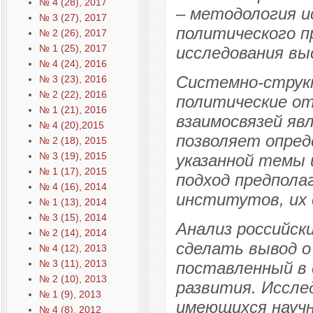
№ 4 (28), 2017
– методология и
№ 3 (27), 2017
политического п
№ 2 (26), 2017
№ 1 (25), 2017
исследования вы
№ 4 (24), 2016
Системно-струк
№ 3 (23), 2016
№ 2 (22), 2016
политические о
№ 1 (21), 2016
взаимосвязей яв
№ 4 (20),2015
позволяет опред
№ 2 (18), 2015
№ 3 (19), 2015
указанной темы
№ 1 (17), 2015
подход предпола
№ 4 (16), 2014
институтов, их 
№ 1 (13), 2014
№ 3 (15), 2014
Анализ российск
№ 2 (14), 2014
сделать вывод о
№ 4 (12), 2013
№ 3 (11), 2013
поставленный в 
№ 2 (10), 2013
развития. Иссле
№ 1 (9), 2013
имеющихся научн
№ 4 (8), 2012