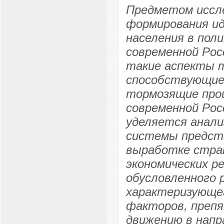
Предметом иссл
формирования и
населения в пол
современной Рос
такие аспекты т
способствующие 
тормозящие про
современной Рос
уделяется анали
системы предст
выработке страт
экономических р
обусловленного 
характеризующег
факторов, преп
движению в напр