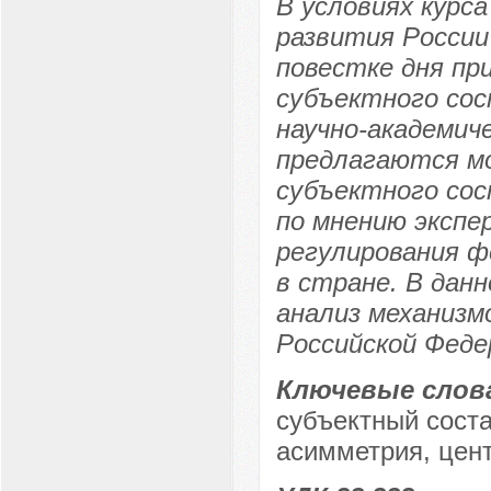
В условиях курс
развития России
повестке дня пр
субъектного сос
научно-академич
предлагаются м
субъектного сос
по мнению экспе
регулирования 
в стране. В дан
анализ механизм
Российской Феде
Ключевые слов
субъектный сост
асимметрия, цен