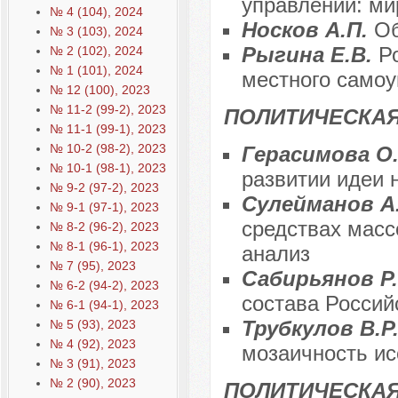
управлении: ми
№ 4 (104), 2024
Носков А.П.
Об
№ 3 (103), 2024
Рыгина Е.В.
Р
№ 2 (102), 2024
№ 1 (101), 2024
местного само
№ 12 (100), 2023
№ 11-2 (99-2), 2023
ПОЛИТИЧЕСКАЯ
№ 11-1 (99-1), 2023
№ 10-2 (98-2), 2023
Герасимова О
№ 10-1 (98-1), 2023
развитии идеи 
№ 9-2 (97-2), 2023
Сулейманов А.
№ 9-1 (97-1), 2023
средствах масс
№ 8-2 (96-2), 2023
№ 8-1 (96-1), 2023
анализ
№ 7 (95), 2023
Сабирьянов Р
№ 6-2 (94-2), 2023
состава Россий
№ 6-1 (94-1), 2023
Трубкулов В.Р
№ 5 (93), 2023
№ 4 (92), 2023
мозаичность ис
№ 3 (91), 2023
№ 2 (90), 2023
ПОЛИТИЧЕСКА