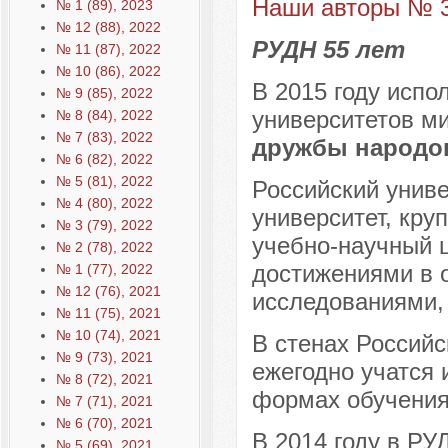
Наши авторы № 3
№ 1 (89), 2023
№ 12 (88), 2022
РУДН 55 лет
№ 11 (87), 2022
№ 10 (86), 2022
В 2015 году испо
№ 9 (85), 2022
университетов м
№ 8 (84), 2022
№ 7 (83), 2022
дружбы народо
№ 6 (82), 2022
№ 5 (81), 2022
Российский униве
№ 4 (80), 2022
университет, кр
№ 3 (79), 2022
учебно-научный 
№ 2 (78), 2022
достижениями в 
№ 1 (77), 2022
№ 12 (76), 2021
исследованиями,
№ 11 (75), 2021
№ 10 (74), 2021
В стенах Российс
№ 9 (73), 2021
ежегодно учатся 
№ 8 (72), 2021
формах обучения 
№ 7 (71), 2021
№ 6 (70), 2021
В 2014 году в РУ
№ 5 (69), 2021