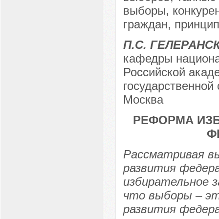
выборы, конкуре
граждан, принци
П.С. ГЕЛЕРАНС
кафедры национа
Российской акаде
государственной 
Москва
РЕФОРМА ИЗ
Ф
Рассматривая в
развития федер
избирательное з
что выборы – эт
развития федер