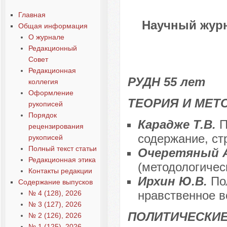
Главная
Научный журн
Общая информация
О журнале
Редакционный
Совет
Редакционная
РУДН 55 лет
коллегия
Оформление
ТЕОРИЯ И МЕТ
рукописей
Порядок
Карадже Т.В.
П
рецензирования
содержание, ст
рукописей
Полный текст статьи
Очеретяный 
Редакционная этика
(методологичес
Контакты редакции
Ирхин Ю.В.
По
Содержание выпусков
нравственное в
№ 4 (128), 2026
№ 3 (127), 2026
ПОЛИТИЧЕСКИЕ
№ 2 (126), 2026
№ 1 (125), 2026