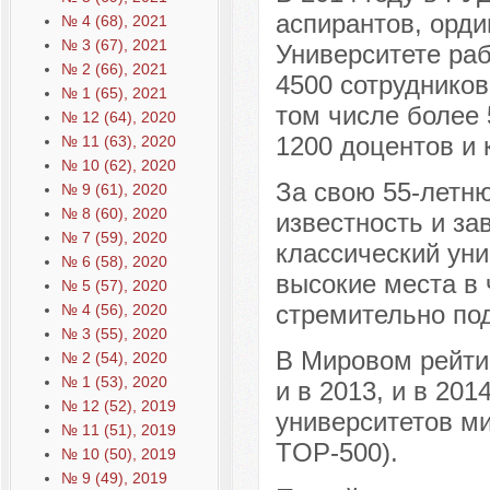
аспирантов, орди
№ 4 (68), 2021
№ 3 (67), 2021
Университете раб
№ 2 (66), 2021
4500 сотрудников
№ 1 (65), 2021
том числе более 
№ 12 (64), 2020
1200 доцентов и 
№ 11 (63), 2020
№ 10 (62), 2020
За свою 55-летн
№ 9 (61), 2020
№ 8 (60), 2020
известность и за
№ 7 (59), 2020
классический ун
№ 6 (58), 2020
высокие места в 
№ 5 (57), 2020
стремительно по
№ 4 (56), 2020
№ 3 (55), 2020
В Мировом рейтин
№ 2 (54), 2020
№ 1 (53), 2020
и в 2013, и в 20
№ 12 (52), 2019
университетов ми
№ 11 (51), 2019
TOP-500).
№ 10 (50), 2019
№ 9 (49), 2019