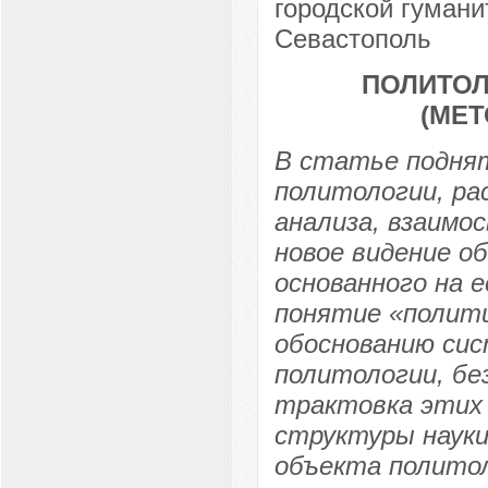
городской гумани
Севастополь
ПОЛИТОЛ
(МЕ
В статье подня
политологии, ра
анализа, взаимос
новое видение о
основанного на е
понятие «полити
обоснованию сис
политологии, бе
трактовка этих 
структуры наук
объекта полито