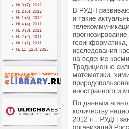
№ 3 (7), 2012
В РУДН развиваю
№ 2 (6), 2012
и такие актуальн
№ 1 (5), 2012
№ 4 (4), 2011
телекоммуникаци
№ 3 (3), 2011
прогнозирование
№ 2 (2), 2011
геоинформатика, 
№ 1 (1), 2011
исследования ко
№ 11 (128), 2025
на ведение косми
Традиционно сил
математики, хим
природопользован
иностранного и м
По данным агентс
количеству нацио
2012 гг., РУДН з
организаций Рос