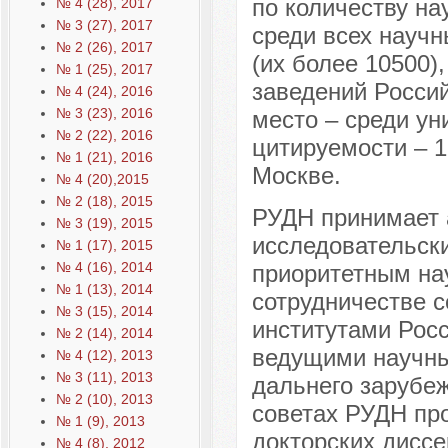
по количеству на
№ 4 (28), 2017
№ 3 (27), 2017
среди всех научн
№ 2 (26), 2017
(их более 10500)
№ 1 (25), 2017
заведений Россий
№ 4 (24), 2016
№ 3 (23), 2016
место – среди ун
№ 2 (22), 2016
цитируемости – 1
№ 1 (21), 2016
Москве.
№ 4 (20),2015
№ 2 (18), 2015
РУДН принимает 
№ 3 (19), 2015
исследовательски
№ 1 (17), 2015
№ 4 (16), 2014
приоритетным на
№ 1 (13), 2014
сотрудничестве 
№ 3 (15), 2014
институтами Росс
№ 2 (14), 2014
ведущими научны
№ 4 (12), 2013
№ 3 (11), 2013
дальнего зарубеж
№ 2 (10), 2013
советах РУДН про
№ 1 (9), 2013
докторских диссе
№ 4 (8), 2012