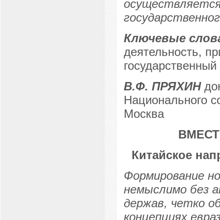
осуществляется 
государственног
Ключевые слов
деятельность, пр
государственный 
В.Ф. ПРЯХИН
док
Национального со
Москва
ВМЕСТ
Китайское нап
Формирование но
немыслимо без а
держав, четко о
концепциях евра