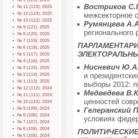
Востриков С.
№ 11 (123), 2025
№ 12 (124), 2025
межсекторное с
№ 10 (122), 2025
Румянцева А.
№ 9 (121), 2025
регионального 
№ 8 (120), 2025
№ 7 (119), 2025
ПАРЛАМЕНТАР
№ 6 (118), 2025
ЭЛЕКТОРАЛЬН
№ 5 (117), 2025
№ 4 (116), 2025
Нисневич Ю.А
№ 3 (115), 2025
и президентски
№ 2 (114), 2025
№ 1 (113), 2025
выборы 2012: п
№ 12 (112), 2024
Медведева В.
№ 11 (111), 2024
ценностей сов
№ 10 (110), 2024
№ 9 (109), 2024
Гелеранский П
№ 8 (108), 2024
условиях феде
№ 7 (107), 2024
№ 6 (106), 2024
ПОЛИТИЧЕСКИ
№ 5 (105), 2024