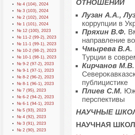
ОТНОШЕНИЙ
№ 4 (104), 2024
№ 3 (103), 2024
Лузан А.А., Лу
№ 2 (102), 2024
коррупции в Ук
№ 1 (101), 2024
Пряхин В.Ф.
В
№ 12 (100), 2023
№ 11-2 (99-2), 2023
направление во
№ 11-1 (99-1), 2023
Чмырева В.А.
№ 10-2 (98-2), 2023
Турции в совре
№ 10-1 (98-1), 2023
№ 9-2 (97-2), 2023
Кирчанов М.В
№ 9-1 (97-1), 2023
Северокавказск
№ 8-2 (96-2), 2023
публицистике
№ 8-1 (96-1), 2023
Плиев С.М.
Юж
№ 7 (95), 2023
№ 6-2 (94-2), 2023
перспективы
№ 6-1 (94-1), 2023
№ 5 (93), 2023
НАУЧНЫЕ ШКО
№ 4 (92), 2023
НАУЧНАЯ ШКОЛ
№ 3 (91), 2023
№ 2 (90), 2023