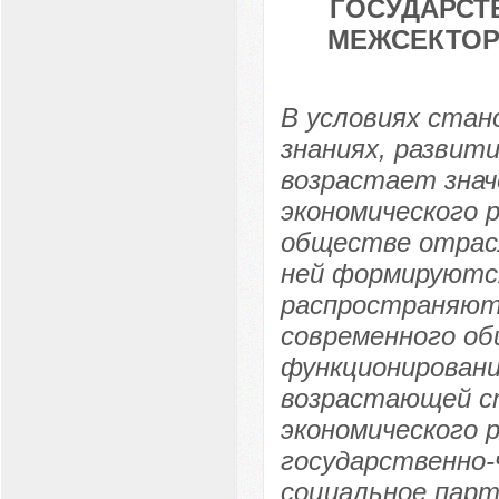
ГОСУДАРСТ
МЕЖСЕКТОР
В условиях стан
знаниях, развит
возрастает знач
экономического 
обществе отрасл
ней формируютс
распространяютс
современного о
функционировани
возрастающей ст
экономического 
государственно-
социальное парт