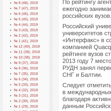
По рейтингу аген
№ 8 (48), 2019
ежегодно занимае
№ 7 (47), 2019
№ 6 (46), 2019
российских вузов
№ 5 (45), 2019
№ 4 (44), 2019
Российский унив
№ 3 (43), 2019
университетов с
№ 2 (42), 2019
«Интерфакс» в с
№ 1 (41), 2019
компанией Quacqu
№ 12 (40), 2018
№ 11 (39), 2018
рейтинге вузов с
№ 10 (38), 2018
2013 году 7 мест
№ 9 (37), 2018
РУДН занял перво
№ 8 (36), 2018
СНГ и Балтии.
№ 7 (35), 2018
№ 6 (34), 2018
Следует отметить
№ 5 (33), 2018
№ 4 (32), 2018
в международных
№ 3 (31), 2018
благодаря актив
№ 2 (30), 2018
данным Российск
№ 1 (29), 2018