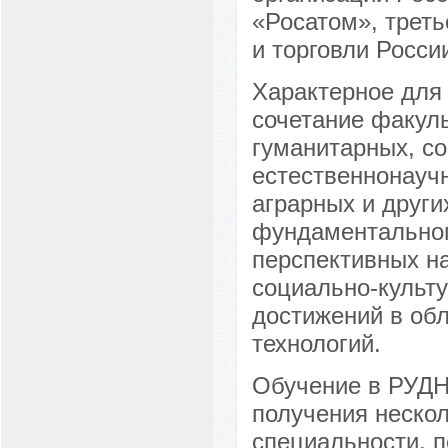
«Росатом», трет
и торговли России
Характерное для
сочетание факуль
гуманитарных, с
естественнонаучн
аграрных и други
фундаментальног
перспективных на
социально-культ
достижений в обл
технологий.
Обучение в РУДН
получения нескол
специальности, п