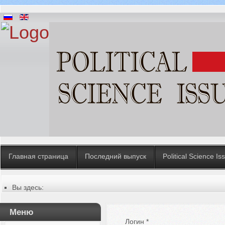
Главная страница
Последний выпуск
Political Science Is
Вы здесь:
Главная
Меню
Логин
*