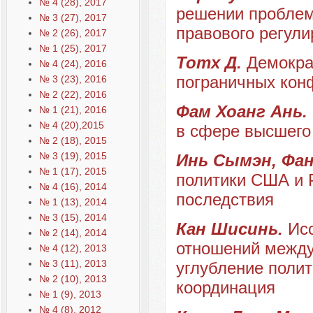
№ 4 (28), 2017
решении проблем
№ 3 (27), 2017
правового регул
№ 2 (26), 2017
№ 1 (25), 2017
Тотх Д.
Демокра
№ 4 (24), 2016
пограничных кон
№ 3 (23), 2016
№ 2 (22), 2016
Фам Хоанг Ань.
№ 1 (21), 2016
№ 4 (20),2015
в сфере высшего
№ 2 (18), 2015
№ 3 (19), 2015
Инь Сымэн, Фа
№ 1 (17), 2015
политики США и 
№ 4 (16), 2014
последствия
№ 1 (13), 2014
№ 3 (15), 2014
Кан Шисинь.
Ис
№ 2 (14), 2014
отношений между 
№ 4 (12), 2013
№ 3 (11), 2013
углубление полит
№ 2 (10), 2013
координация
№ 1 (9), 2013
№ 4 (8), 2012