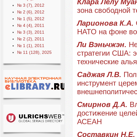
Клара Лелу Муа
№ 3 (7), 2012
зона свободной т
№ 2 (6), 2012
№ 1 (5), 2012
Ларионова К.А.
№ 4 (4), 2011
НАТО на фоне во
№ 3 (3), 2011
№ 2 (2), 2011
Ли Вэньчжэн.
Не
№ 1 (1), 2011
стратегии США: э
№ 11 (128), 2025
технические алья
Саджая Л.В.
Пол
инструмент цере
внешнеполитичес
Смирнов Д.А.
В
достижение целей
АСЕАН
Составкин Н.Е