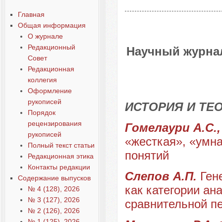
Главная
Общая информация
О журнале
Редакционный
Научный журнал
Совет
Редакционная
коллегия
Оформление
рукописей
ИСТОРИЯ И ТЕ
Порядок
рецензирования
Гомелаури А.С.,
рукописей
«жесткая», «умна
Полный текст статьи
понятий
Редакционная этика
Контакты редакции
Слепов А.П.
Ген
Содержание выпусков
как категории ан
№ 4 (128), 2026
№ 3 (127), 2026
сравнительной п
№ 2 (126), 2026
№ 1 (125), 2026