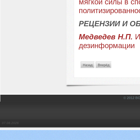
мягкой силы в сп
политизированно
РЕЦЕНЗИИ И О
Медведев Н.П.
И
дезинформации
Назад
Вперёд
© 2012 
07.08.2026