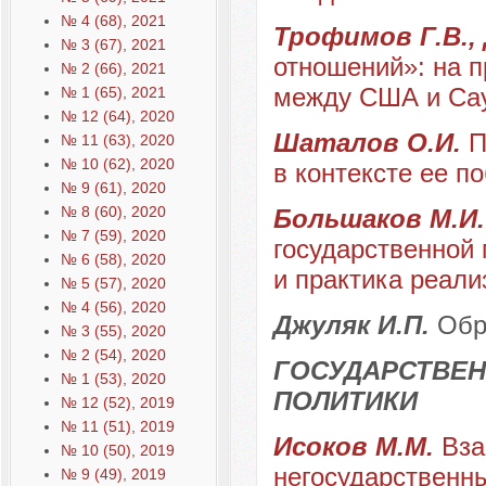
№ 4 (68), 2021
Трофимов Г.В.,
№ 3 (67), 2021
отношений»: на п
№ 2 (66), 2021
между США и Сау
№ 1 (65), 2021
№ 12 (64), 2020
Шаталов О.И.
П
№ 11 (63), 2020
№ 10 (62), 2020
в контексте ее п
№ 9 (61), 2020
№ 8 (60), 2020
Большаков М.И
№ 7 (59), 2020
государственной 
№ 6 (58), 2020
и практика реали
№ 5 (57), 2020
№ 4 (56), 2020
Джуляк И.П.
Обр
№ 3 (55), 2020
№ 2 (54), 2020
ГОСУДАРСТВЕН
№ 1 (53), 2020
ПОЛИТИКИ
№ 12 (52), 2019
№ 11 (51), 2019
Исоков М.М.
Вза
№ 10 (50), 2019
негосударственны
№ 9 (49), 2019