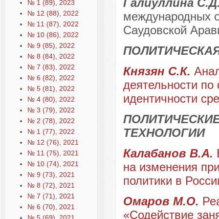
Галиуллина С.Д.
№ 1 (89), 2023
№ 12 (88), 2022
международных о
№ 11 (87), 2022
Саудовской Арави
№ 10 (86), 2022
№ 9 (85), 2022
ПОЛИТИЧЕСКА
№ 8 (84), 2022
№ 7 (83), 2022
Князян С.К.
Ана
№ 6 (82), 2022
деятельности по
№ 5 (81), 2022
идентичности ср
№ 4 (80), 2022
№ 3 (79), 2022
ПОЛИТИЧЕСКИЕ
№ 2 (78), 2022
ТЕХНОЛОГИИ
№ 1 (77), 2022
№ 12 (76), 2021
Калабанов В.А.
№ 11 (75), 2021
№ 10 (74), 2021
на изменения пр
№ 9 (73), 2021
политики в Росси
№ 8 (72), 2021
№ 7 (71), 2021
Омаров М.О.
Ре
№ 6 (70), 2021
«Содействие заня
№ 5 (69), 2021