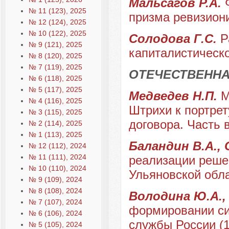
Мальсагов Р.А.
№ 11 (123), 2025
призма ревизион
№ 12 (124), 2025
№ 10 (122), 2025
Солодова Г.С.
Р
№ 9 (121), 2025
капиталистическ
№ 8 (120), 2025
№ 7 (119), 2025
ОТЕЧЕСТВЕННА
№ 6 (118), 2025
№ 5 (117), 2025
Медведев Н.П.
М
№ 4 (116), 2025
Штрихи к портрет
№ 3 (115), 2025
договора. Часть 
№ 2 (114), 2025
№ 1 (113), 2025
Баландин В.А.,
№ 12 (112), 2024
№ 11 (111), 2024
реализации реше
№ 10 (110), 2024
Ульяновской обла
№ 9 (109), 2024
№ 8 (108), 2024
Володина Ю.А.,
№ 7 (107), 2024
формировании си
№ 6 (106), 2024
службы России (19
№ 5 (105), 2024