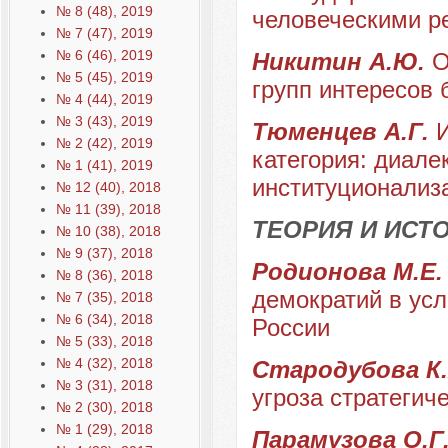
№ 8 (48), 2019
человеческими р
№ 7 (47), 2019
№ 6 (46), 2019
Никитин А.Ю.
О
№ 5 (45), 2019
групп интересов б
№ 4 (44), 2019
№ 3 (43), 2019
Тюменцев А.Г.
№ 2 (42), 2019
категория: диале
№ 1 (41), 2019
институционализ
№ 12 (40), 2018
№ 11 (39), 2018
ТЕОРИЯ И ИС
№ 10 (38), 2018
№ 9 (37), 2018
Родионова М.Е
№ 8 (36), 2018
демократий в усл
№ 7 (35), 2018
№ 6 (34), 2018
России
№ 5 (33), 2018
№ 4 (32), 2018
Стародубова К
№ 3 (31), 2018
угроза стратегич
№ 2 (30), 2018
№ 1 (29), 2018
Парамузова О.Г