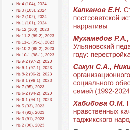
№ 4 (104), 2024
Капканов Е.Н.
С
№ 3 (103), 2024
постсоветской ис
№ 2 (102), 2024
№ 1 (101), 2024
нарративы
№ 12 (100), 2023
№ 11-2 (99-2), 2023
Мухамедов Р.А.,
№ 11-1 (99-1), 2023
Ульяновский педа
№ 10-2 (98-2), 2023
году: перестройк
№ 10-1 (98-1), 2023
№ 9-2 (97-2), 2023
Сакун С.А., Ни
№ 9-1 (97-1), 2023
организационного
№ 8-2 (96-2), 2023
№ 8-1 (96-1), 2023
социального обе
№ 7 (95), 2023
семей (1992-2024 
№ 6-2 (94-2), 2023
№ 6-1 (94-1), 2023
Хабибова О.М.
№ 5 (93), 2023
нравственных ка
№ 4 (92), 2023
таджикского наро
№ 3 (91), 2023
№ 2 (90), 2023