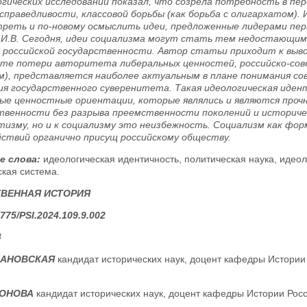
гических исследований показал, что созрела потребность в пе
 справедливости, классовой борьбы (как борьба с олигархатом)
реть и по-новому осмыслить идеи, предложенные лидерами перв
И.В. Сегодня, идеи социализма могут стать тем недостающим
и российской государственности. Автор статьи приходит к вывод
те потери авторитета либеральных ценностей, российско-сов
м), представляется наиболее актуальным в плане понимания с
ия государственного суверенитета. Такая идеологическая иде
ые ценностные ориентации, которые являлись и являются про
твенности без разрыва преемственности поколений и историчес
тизму, но и к социализму это неизбежность. Социализм как фор
йствий органично присущ российскому обществу.
е слова:
идеологическая идентичность, политическая наука, идеол
кая система.
ТВЕННАЯ ИСТОРИЯ
775/PSI.2024.109.9.002
4
ЛАНОВСКАЯ
кандидат исторических наук, доцент кафедры Истории 
РОНОВА
кандидат исторических наук, доцент кафедры Истории Росс