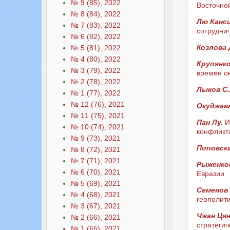
№ 9 (85), 2022
Восточно
№ 8 (84), 2022
Лю Канси
№ 7 (83), 2022
сотрудни
№ 6 (82), 2022
Козлова 
№ 5 (81), 2022
№ 4 (80), 2022
Крупянко
№ 3 (79), 2022
времен ок
№ 2 (78), 2022
Лыков С
№ 1 (77), 2022
№ 12 (76), 2021
Окуджава
№ 11 (75), 2021
Пан Лу.
И
№ 10 (74), 2021
конфликт
№ 9 (73), 2021
Поповск
№ 8 (72), 2021
№ 7 (71), 2021
Рыженко
№ 6 (70), 2021
Евразии
№ 5 (69), 2021
Семенов 
№ 4 (68), 2021
геополити
№ 3 (67), 2021
Чжан Ця
№ 2 (66), 2021
стратегич
№ 1 (65), 2021