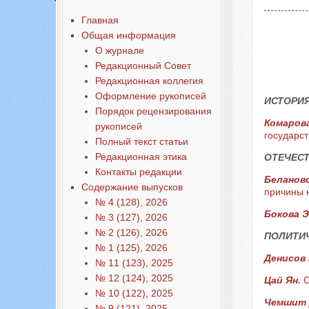
Главная
Общая информация
О журнале
Редакционный Совет
Редакционная коллегия
Оформление рукописей
ИСТОРИЯ
Порядок рецензирования
Комаров
рукописей
государс
Полный текст статьи
Редакционная этика
ОТЕЧЕС
Контакты редакции
Белановс
Содержание выпусков
причины 
№ 4 (128), 2026
Бокова Э
№ 3 (127), 2026
№ 2 (126), 2026
ПОЛИТИ
№ 1 (125), 2026
Денисов 
№ 11 (123), 2025
№ 12 (124), 2025
Цай Ян.
О
№ 10 (122), 2025
Чемшит 
№ 9 (121), 2025