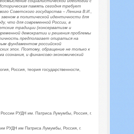
реосмысление социалистической идеологии с
. Историческая память сегодня требует
ого Советского государства – Ленина В.И.,
 звеном в политической идентичности для
у, что для современной России, в
етские традиции (консерватизм и
овременной демократии и решения проблемы
нтичность предполагает опираться на
чным фундаментом российской
ких эпох. Поэтому, обращение не только к
ма сознания, и финансово-экономический
огия, Россия, теория государственности,
России РУДН им. Патриса Лумумбы, Россия, г.
ии РУДН им Патриса Лумумбы, Россия, г.