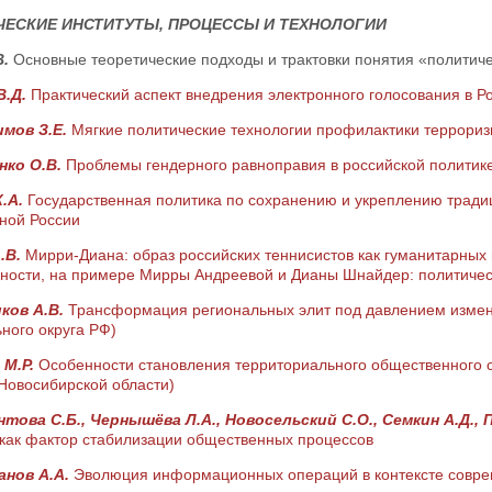
ЕСКИЕ ИНСТИТУТЫ, ПРОЦЕССЫ И ТЕХНОЛОГИИ
В.
Основные теоретические подходы и трактовки понятия «политиче
В.Д.
Практический аспект внедрения электронного голосования в 
мов З.Е.
Мягкие политические технологии профилактики террори
нко О.В.
Проблемы гендерного равноправия в российской политик
К.А.
Государственная политика по сохранению и укреплению тради
ной России
.В.
Мирри-Диана: образ российских теннисистов как гуманитарных 
ности, на примере Мирры Андреевой и Дианы Шнайдер: политичес
ков А.В.
Трансформация региональных элит под давлением измен
ного округа РФ)
 М.Р.
Особенности становления территориального общественного с
Новосибирской области)
това С.Б., Чернышёва Л.А., Новосельский С.О., Семкин А.Д., 
 как фактор стабилизации общественных процессов
нов А.А.
Эволюция информационных операций в контексте совр