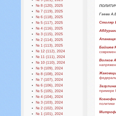
№ 8 (120), 2025
ПОЛИТИЧ
№ 7 (119), 2025
Гаева А.
№ 6 (118), 2025
Столяр 
№ 5 (117), 2025
№ 4 (116), 2025
Абдураги
№ 3 (115), 2025
Апанаще
№ 2 (114), 2025
№ 1 (113), 2025
Байшев 
№ 12 (112), 2024
современ
№ 11 (111), 2024
Волков А
№ 10 (110), 2024
напряжен
№ 9 (109), 2024
Жаковщи
№ 8 (108), 2024
федераль
№ 7 (107), 2024
№ 6 (106), 2024
Зазулина
примере 
№ 5 (105), 2024
№ 4 (104), 2024
Ксенофон
№ 3 (103), 2024
политики
№ 2 (102), 2024
Митрофа
№ 1 (101), 2024