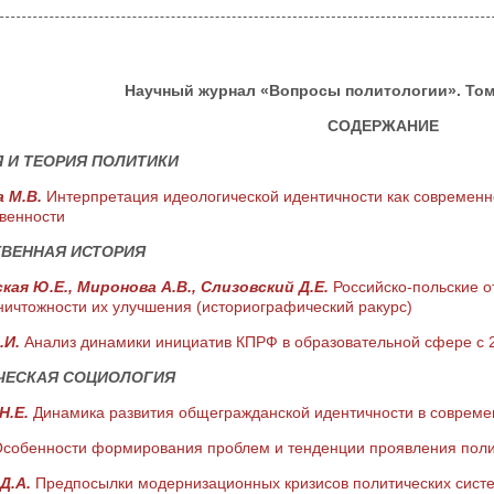
Научный журнал «Вопросы политологии». Том 1
СОДЕРЖАНИЕ
 И ТЕОРИЯ ПОЛИТИКИ
а М.В.
Интерпретация идеологической идентичности как современн
твенности
ТВЕННАЯ ИСТОРИЯ
кая Ю.Е., Миронова А.В., Слизовский Д.Е.
Российско-польские 
ничтожности их улучшения (историографический ракурс)
.И.
Анализ динамики инициатив КПРФ в образовательной сфере с 201
ЧЕСКАЯ СОЦИОЛОГИЯ
Н.Е.
Динамика развития общегражданской идентичности в совреме
собенности формирования проблем и тенденции проявления полит
Д.А.
Предпосылки модернизационных кризисов политических систе