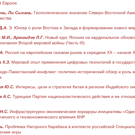
й Европе
нь, Ли Сыхань.
Геополитическое значение Северо-Восточной Азии 
чества
Д.А.
Э. Юнгер о роли Востока и Запада в формировании нового ми
 М.И., Арешидзе Л.Г.
Новый курс Японии на кардинальное обновл
ончания Второй мировой войны (Часть III)
.А.
Россия на европейском газовом рынке в середине XX – начале X
 Х.З.
Мировой опыт применения цифровых технологий в государс
ндо-Пакистанский конфликт: политико-исторический обзор и роль
а
ая Ю.С.
Интересы, цели и стратегия Китая в регионе Индийского о
в А.С.
Турецкая Партия националистического действия и ее отноше
Н.С.
Инфраструктурно-экономические коридоры инициативы «Один 
ческого и геоэкономического влияния КНР
нь.
Проблема Нагорного Карабаха в контексте российской Специаль
еские игры