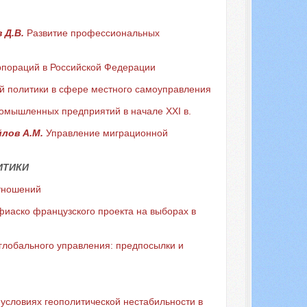
в Д.В.
Развитие профессиональных
рпораций в Российской Федерации
й политики в сфере местного самоуправления
омышленных предприятий в начале XXI в.
йлов А.М.
Управление миграционной
ИТИКИ
тношений
иаско французского проекта на выборах в
глобального управления: предпосылки и
условиях геополитической нестабильности в