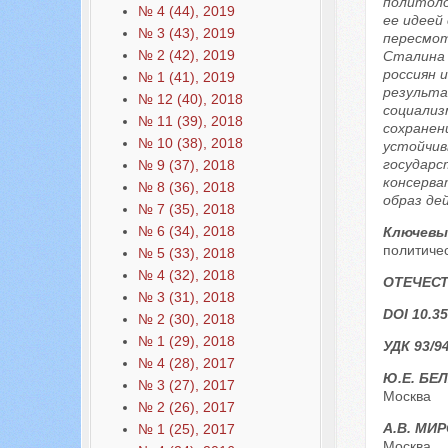
политоло
№ 4 (44), 2019
ее идеей
№ 3 (43), 2019
пересмот
№ 2 (42), 2019
Сталина 
россиян 
№ 1 (41), 2019
результа
№ 12 (40), 2018
социализ
№ 11 (39), 2018
сохранен
№ 10 (38), 2018
устойчив
государс
№ 9 (37), 2018
консерва
№ 8 (36), 2018
образ де
№ 7 (35), 2018
№ 6 (34), 2018
Ключевы
политичес
№ 5 (33), 2018
№ 4 (32), 2018
ОТЕЧЕС
№ 3 (31), 2018
DOI 10.35
№ 2 (30), 2018
№ 1 (29), 2018
УДК 93/9
№ 4 (28), 2017
Ю.Е. БЕ
№ 3 (27), 2017
Москва
№ 2 (26), 2017
А.В. МИ
№ 1 (25), 2017
Москва