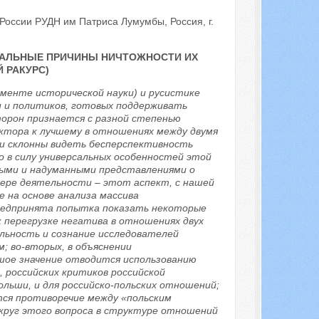
России РУДН им Патриса Лумумбы, Россия, г.
БАЛЬНЫЕ ПРИЧИНЫ НИЧТОЖНОСТИ ИХ
 РАКУРС)
менте исторической науки) и русистике
и и политиков, готовых поддерживать
орон признается с разной степенью
ктора к лучшему в отношениях между двумя
и склонны видеть бесперспективность
о в силу универсальных особенностей этой
ными и надуманными представлениями о
фере деятельности – этот аспект, с нашей
 на основе анализа массива
предпринята попытка показать некоторые
 перегрузке негатива в отношениях двух
льность и сознание исследователей
 во-вторых, в объяснении
шое значение отводится использованию
 российских критиков российской
ольши, и для российско-польских отношений;
тся противоречие между «польским
округ этого вопроса в структуре отношений