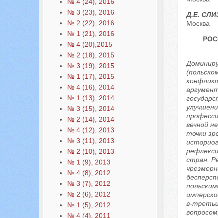
№ 4 (24), 2016
№ 3 (23), 2016
Д.Е. СЛ
№ 2 (22), 2016
Москва
№ 1 (21), 2016
РОС
№ 4 (20),2015
№ 2 (18), 2015
Доминиру
№ 3 (19), 2015
(польско
№ 1 (17), 2015
конфликт
№ 4 (16), 2014
аргумент
№ 1 (13), 2014
государс
улучшени
№ 3 (15), 2014
професси
№ 2 (14), 2014
вечной н
№ 4 (12), 2013
точки зр
№ 3 (11), 2013
историог
рефлекси
№ 2 (10), 2013
стран. Р
№ 1 (9), 2013
чрезмерн
№ 4 (8), 2012
бесперсп
№ 3 (7), 2012
польским
№ 2 (6), 2012
имперско
в-третьи
№ 1 (5), 2012
вопросом
№ 4 (4), 2011