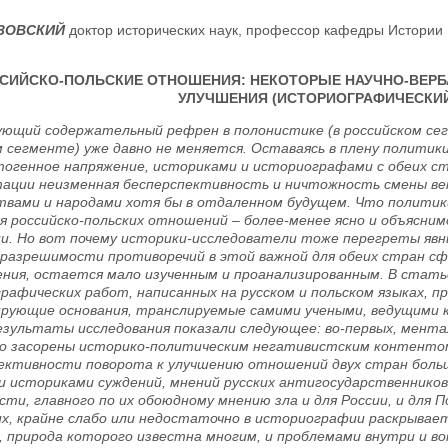
ИЗОВСКИЙ
доктор исторических наук, профессор кафедры Истории 
СИЙСКО-ПОЛЬСКИЕ ОТНОШЕНИЯ: НЕКОТОРЫЕ НАУЧНО-ВЕР
УЛУЧШЕНИЯ (ИСТОРИОГРАФИЧЕСКИЙ
ющий содержательный рефрен в полонистике (в российском сег
м сегменте) уже давно не меняется. Оставаясь в плену политик
огенное напряжение, историками и историографами с обеих ст
ации неизменная бесперспективность и ничтожность смены ве
твами и народами хотя бы в отдаленном будущем. Что политик
я российско-польских отношений – более-менее ясно и объясним
и. Но вот почему историки-исследователи тоже перегреты яв
еразрешимости противоречий в этой важной для обеих стран с
ения, остается мало изученным и проанализированным. В статье
рафических работ, написанных на русском и польском языках, 
рующие основания, транслируемые самими учеными, ведущими к
езультаты исследования показали следующее: во-первых, мента
о засорены историко-политическим негативистским контентом;
ективности поворота к улучшению отношений двух стран боль
и историками суждений, мнений русских антигосударственников,
сти, главного по их обоюдному мнению зла и для России, и для П
х, крайне слабо или недостаточно в историографии раскрывае
, природа которого известна многим, и проблемами внутри и в