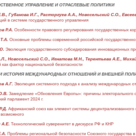
СТВЕННОЕ УПРАВЛЕНИЕ И ОТРАСЛЕВЫЕ ПОЛИТИКИ
.В., Губанова И.Г., Расторгуев А.А., Новосельский С.О., Евсее
ций в системе государственного управления
в Р.А.
Особенности правового регулирования государственных ко
Т.А.
Основные проблемы современной российской государственно
.Ю.
Эволюция государственного субсидирования инновационных пр
.Л., Новосельский С.О., Игнатова М.Н., Терентьева А.Е., Миха
й как фактор национальной безопасности
 И ИСТОРИЯ МЕЖДУНАРОДНЫХ ОТНОШЕНИЙ И ВНЕШНЕЙ ПОЛ
в А.Г.
Эволюция системного подхода к анализу международных о
Ю.В.
Замедление «Обновления Европы»: причины электорального ф
ий парламент 2024 г.
Р.Д.
Африканский союз как элемент системы децентрализованного 
 возможного
 А.Е.
Технологический суверенитет в дискурсе РФ и КНР
.А.
Проблемы региональной безопасности Союзного государства в 