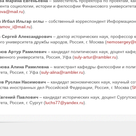
ва Марина Евгеньевна
– заместитель проректора по проектам, кан
нта социологии, истории и философии Финансового университета 
ova@mail.ru
).
 Игбал Ильгар оглы
– собственный корреспондент Информационно
tamov_i@mail.ru
).
 Сергей Александрович
– доктор исторических наук, профессор 
го университета дружбы народов, Россия, г. Москва (
nemosergey@r
нов Артур Рамилевич
– кандидат политических наук, доцент каф
венного университета, Россия, Уфа (
suly-artur@rambler.ru
).
нова Алина Рамилевна
– магистрант кафедры философии и полит
ета, Россия, г. Уфа (
suly-alina@rambler.ru
).
ев Руслан Насимович
– кандидат экономических наук, научный с
тва иностранных дел Российской Федерации, Россия, г. Москва (
S
Евгений Павлович
– кандидат исторических наук, доцент Сургутско
та, Россия, г. Сургут (
luchs77@yandex.ru
).