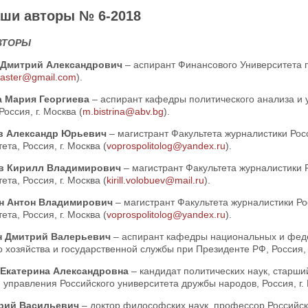
ши авторы № 6-2018
ВТОРЫ
 Дмитрий Александрович
– аспирант Финансового Университета п
aster@gmail.com
).
 Мария Георгиева
– аспирант кафедры политического анализа и 
Россия, г. Москва (
m.bistrina@abv.bg
).
в Александр Юрьевич
– магистрант Факультета журналистики Рос
ета, Россия, г. Москва (
voprospolitolog@yandex.ru
).
в Кирилл Владимирович
– магистрант Факультета журналистики 
ета, Россия, г. Москва (
kirill.volobuev@mail.ru
).
н Антон Владимирович
– магистрант Факультета журналистики Ро
ета, Россия, г. Москва (
voprospolitolog@yandex.ru
).
н Дмитрий Валерьевич
– аспирант кафедры национальных и фед
 хозяйства и государственной службы при Президенте РФ, Россия, г
Екатерина Александровна
– кандидат политических наук, старш
 управления Российского университета дружбы народов, Россия, г. 
рий Васильевич
– доктор философских наук, профессор Российск