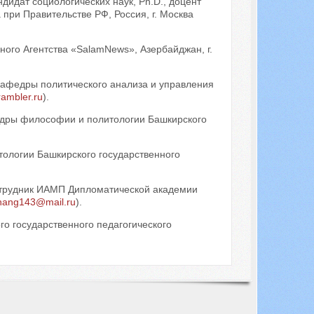
дидат социологических наук, Ph.D., доцент
при Правительстве РФ, Россия, г. Москва
го Агентства «SalamNews», Азербайджан, г.
кафедры политического анализа и управления
ambler.ru
).
едры философии и политологии Башкирского
ологии Башкирского государственного
отрудник ИАМП Дипломатической академии
hang143@mail.ru
).
го государственного педагогического