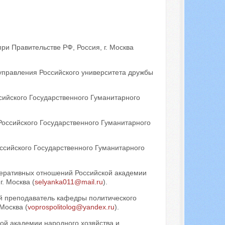
Искать...
ри Правительстве РФ, Россия, г. Москва
управления Российского университета дружбы
сийского Государственного Гуманитарного
Российского Государственного Гуманитарного
ссийского Государственного Гуманитарного
еративных отношений Российской академии
. Москва (
selyanka011@mail.ru
).
ий преподаватель кафедры политического
Москва (
voprospolitolog@yandex.ru
).
ой академии народного хозяйства и