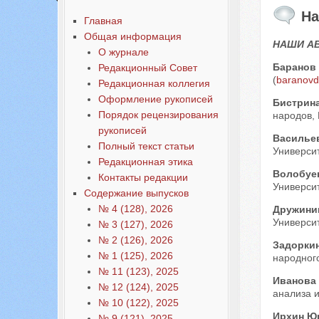
На
Главная
Общая информация
НАШИ А
О журнале
Баранов
Редакционный Совет
(
baranovd
Редакционная коллегия
Оформление рукописей
Бистрина
Порядок рецензирования
народов, 
рукописей
Василье
Полный текст статьи
Университ
Редакционная этика
Волобуе
Контакты редакции
Университ
Содержание выпусков
№ 4 (128), 2026
Дружини
Университ
№ 3 (127), 2026
№ 2 (126), 2026
Задорки
№ 1 (125), 2026
народного
№ 11 (123), 2025
Иванова 
№ 12 (124), 2025
анализа и
№ 10 (122), 2025
Ирхин Ю
№ 9 (121), 2025