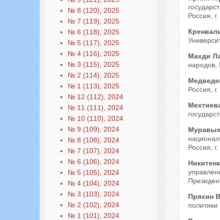
государст
№ 8 (120), 2025
Россия, г.
№ 7 (119), 2025
Кренвал
№ 6 (118), 2025
Университ
№ 5 (117), 2025
№ 4 (116), 2025
Махди Л
№ 3 (115), 2025
народов, 
№ 2 (114), 2025
Медведе
№ 1 (113), 2025
Россия, г.
№ 12 (112), 2024
Мехтиева
№ 11 (111), 2024
государст
№ 10 (110), 2024
№ 9 (109), 2024
Муравых
национал
№ 8 (108), 2024
Россия, г.
№ 7 (107), 2024
№ 6 (106), 2024
Никитенк
управлен
№ 5 (105), 2024
Президент
№ 4 (104), 2024
№ 3 (103), 2024
Пряхин 
№ 2 (102), 2024
политики 
№ 1 (101), 2024