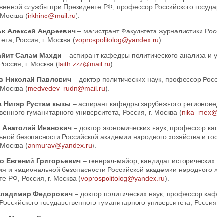
венной службы при Президенте РФ, профессор Российского госуда
 Москва (
irkhine@mail.ru
).
ьк Алексей Андреевич
– магистрант Факультета журналистики Рос
ета, Россия, г. Москва (
voprospolitolog@yandex.ru
).
айит Салам Махди
– аспирант кафедры политического анализа и 
Россия, г. Москва (
laith.zzz@mail.ru
).
в Николай Павлович
– доктор политических наук, профессор Рос
 Москва (
medvedev_rudn@mail.ru
).
 Нигяр Рустам кызы
– аспирант кафедры зарубежного регионове
венного гуманитарного университета, Россия, г. Москва (
nika_mex@
 Анатолий Иванович
– доктор экономических наук, профессор ка
ьной безопасности Российской академии народного хозяйства и го
 Москва (
anmurav@yandex.ru
).
о Евгений Григорьевич
– генерал-майор, кандидат исторических
ия и национальной безопасности Российской академии народного х
е РФ, Россия, г. Москва (
voprospolitolog@yandex.ru
).
Владимир Федорович
– доктор политических наук, профессор ка
Российского государственного гуманитарного университета, Россия, 