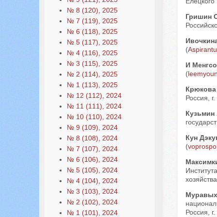
Елецкого 
№ 8 (120), 2025
Гришин 
№ 7 (119), 2025
Российско
№ 6 (118), 2025
Ивочкин
№ 5 (117), 2025
(
Aspirant
№ 4 (116), 2025
№ 3 (115), 2025
И Менгс
(
leemyou
№ 2 (114), 2025
№ 1 (113), 2025
Крюкова
№ 12 (112), 2024
Россия, г.
№ 11 (111), 2024
Кузьмин
№ 10 (110), 2024
государст
№ 9 (109), 2024
Кун Дэк
№ 8 (108), 2024
(
voprospo
№ 7 (107), 2024
№ 6 (106), 2024
Максимк
№ 5 (105), 2024
Институт
хозяйства
№ 4 (104), 2024
№ 3 (103), 2024
Муравых
№ 2 (102), 2024
национал
Россия, г.
№ 1 (101), 2024