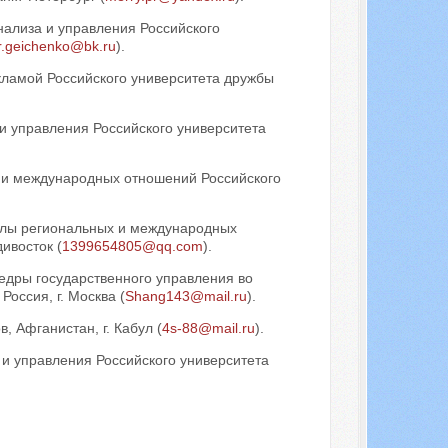
нализа и управления Российского
r.geichenko@bk.ru
).
кламой Российского университета дружбы
и управления Российского университета
ии международных отношений Российского
олы региональных и международных
ивосток (
1399654805@qq.com
).
федры государственного управления во
оссия, г. Москва (
Shang143@mail.ru
).
, Афганистан, г. Кабул (
4s-88@mail.ru
).
 и управления Российского университета