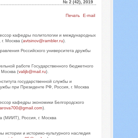
№ 2 (42), 2019
Печать
E-mail
Искать...
фессор кафедры политологии и международных
г. Москва (
avtsinov@rambler.ru
).
правления Российского университета дружбы
тельной работе Государственного бюджетного
 Москва (
valijb@mail.ru
).
нститута государственной службы и
ужбы при Президенте РФ, Россия, г. Москва
фессор кафедры экономики Белгородского
carova700@gmail.com
).
а (МИИТ), Россия, г. Москва
ры истории и историко-культурного наследия