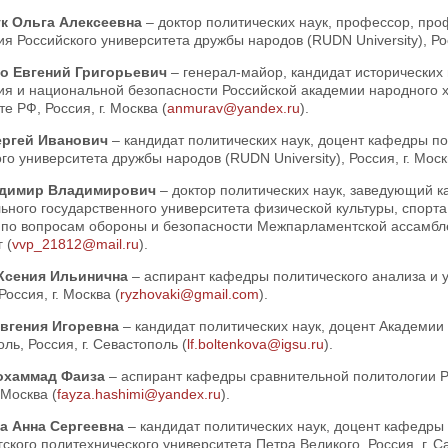
к Ольга Алексеевна
– доктор политических наук, профессор, пр
я Российского университета дружбы народов (RUDN University), Рос
о Евгений Григорьевич
– генерал-майор, кандидат исторических
ия и национальной безопасности Российской академии народного х
е РФ, Россия, г. Москва (
anmurav@yandex.ru
).
ергей Иванович
– кандидат политических наук, доцент кафедры п
го университета дружбы народов (RUDN University), Россия, г. Моск
димир Владимирович
– доктор политических наук, заведующий 
ного государственного университета физической культуры, спорта
по вопросам обороны и безопасности Межпарламентской ассамблеи 
 (
vvp_21812@mail.ru
).
Ксения Ильинична
– аспирант кафедры политического анализа и 
Россия, г. Москва (
ryzhovaki@gmail.com
).
Евгения Игоревна
– кандидат политических наук, доцент Академии
ль, Россия, г. Севастополь (
lf.boltenkova@igsu.ru
).
охаммад Фаиза
– аспирант кафедры сравнительной политологии Р
 Москва (
fayza.hashimi@yandex.ru
).
а Анна Сергеевна
– кандидат политических наук, доцент кафедры
ского политехнического университета Петра Великого, Россия, г. С