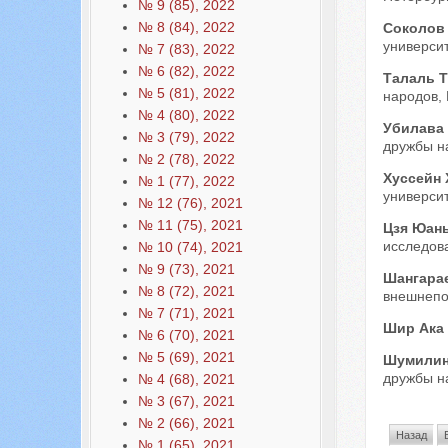
№ 9 (85), 2022
№ 8 (84), 2022
Соколов
университ
№ 7 (83), 2022
№ 6 (82), 2022
Талаль 
№ 5 (81), 2022
народов, 
№ 4 (80), 2022
Убилава
№ 3 (79), 2022
дружбы на
№ 2 (78), 2022
Хуссейн
№ 1 (77), 2022
университ
№ 12 (76), 2021
№ 11 (75), 2021
Цзя Юан
исследова
№ 10 (74), 2021
№ 9 (73), 2021
Шангара
№ 8 (72), 2021
внешнепол
№ 7 (71), 2021
Шир Ака
№ 6 (70), 2021
№ 5 (69), 2021
Шумилин
дружбы на
№ 4 (68), 2021
№ 3 (67), 2021
№ 2 (66), 2021
Назад
№ 1 (65), 2021