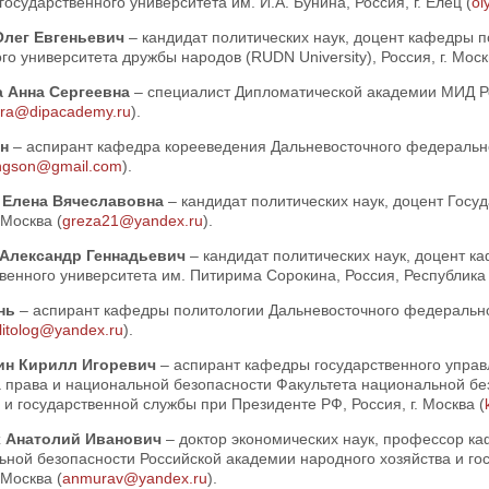
государственного университета им. И.А. Бунина, Россия, г. Елец (
ol
Олег Евгеньевич
– кандидат политических наук, доцент кафедры п
го университета дружбы народов (RUDN University), Россия, г. Моск
а Анна Сергеевна
– специалист Дипломатической академии МИД Рос
ura@dipacademy.ru
).
он
– аспирант кафедра корееведения Дальневосточного федеральног
ngson@gmail.com
).
 Елена Вячеславовна
– кандидат политических наук, доцент Госу
 Москва (
greza21@yandex.ru
).
 Александр Геннадьевич
– кандидат политических наук, доцент 
венного университета им. Питирима Сорокина, Россия, Республика 
унь
– аспирант кафедры политологии Дальневосточного федеральног
litolog@yandex.ru
).
ин Кирилл Игоревич
– аспирант кафедры государственного упра
а права и национальной безопасности Факультета национальной бе
 и государственной службы при Президенте РФ, Россия, г. Москва (
 Анатолий Иванович
– доктор экономических наук, профессор к
ьной безопасности Российской академии народного хозяйства и го
 Москва (
anmurav@yandex.ru
).