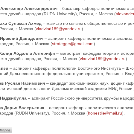
 Александр Александрович
– бакалавр кафедры политического а
ета дружбы народов (RUDN University), Россия, г. Москва (
alexande
Таха Сулиман Ахмед
– магистр по связям с общественностью и ре
Россия, г. Москва (
vladvlad189@yandex.ru
).
 Ираклий Давидович
– аспирант кафедры политического анализа 
родов, Россия, г. Москва (
strategge@gmail.com
).
 Халид Абдалла Алтерифи
– магистрант кафедры теории и истор
ета дружбы народов, Россия, г. Москва (
vladvlad189@yandex.ru
).
ьпэй
– аспирант кафедры политологии Восточного Института – Шк
ний Дальневосточного федерального университета, Россия, г. Влад
ев Руслан Насимович
– кандидат экономических наук, доцент ка
итической деятельности Дипломатической академии МИД России, Р
 Наджибулла
– аспирант Российского университета дружбы народов
а Дарья Валерьевна
– аспирант кафедры политического анализа
родов (RUDN University), Россия, г. Москва (
honestlie@mail.ru
).
Вперёд