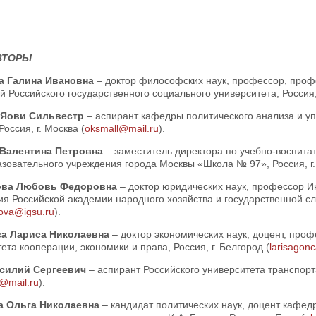
ВТОРЫ
а Галина Ивановна
– доктор философских наук, профессор, про
 Российского государственного социального университета, Россия, 
 Яови Сильвестр
– аспирант кафедры политического анализа и у
Россия, г. Москва (
oksmall@mail.ru
).
 Валентина Петровна
– заместитель директора по учебно-воспита
зовательного учреждения города Москвы «Школа № 97», Россия, г.
ова Любовь Федоровна
– доктор юридических наук, профессор И
я Российской академии народного хозяйства и государственной сл
kova@igsu.ru
).
ва Лариса Николаевна
– доктор экономических наук, доцент, про
ета кооперации, экономики и права, Россия, г. Белгород (
larisagon
асилий Сергеевич
– аспирант Российского университета транспорт
@mail.ru
).
а Ольга Николаевна
– кандидат политических наук, доцент кафед