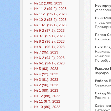
№ 12 (100), 2023
Нестерчу
№ 11-2 (99-2), 2023
управлени
№ 11-1 (99-1), 2023
Никитенк
№ 10-2 (98-2), 2023
управлен
№ 10-1 (98-1), 2023
Президент
№ 9-2 (97-2), 2023
Попов С
№ 9-1 (97-1), 2023
Российско
№ 8-2 (96-2), 2023
№ 8-1 (96-1), 2023
Пыж Вла
Националь
№ 7 (95), 2023
комиссии 
№ 6-2 (94-2), 2023
Петербург
№ 6-1 (94-1), 2023
Рыжова 
№ 5 (93), 2023
народов, 
№ 4 (92), 2023
№ 3 (91), 2023
Рябова 
№ 2 (90), 2023
Севастопо
№ 1 (89), 2023
Сайед М
№ 12 (88), 2022
Россия, г.
№ 11 (87), 2022
Сафонов
№ 10 (86), 2022
Петербург