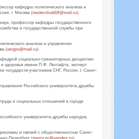
офессор кафедры политического анализа и
сия, г. Москва (
nesterchuk68@mail.ru
).
 наук, профессор кафедры государственного
озяйства и государственной службы при
олитического анализа и управления
ва (
serjpo@mail.ru
).
кафедрой социально-гуманитарных дисциплин
 и здоровья имени П.Ф. Лесгафта, эксперт
государств-участников СНГ, Россия, г. Санкт-
управления Российского университета дружбы
 труда и социальных отношений в городе
оссийского университета дружбы народов,
 рекламы и связей с общественностью Санкт-
анкт-Петербург (
merry.pr@yandex.ru
).