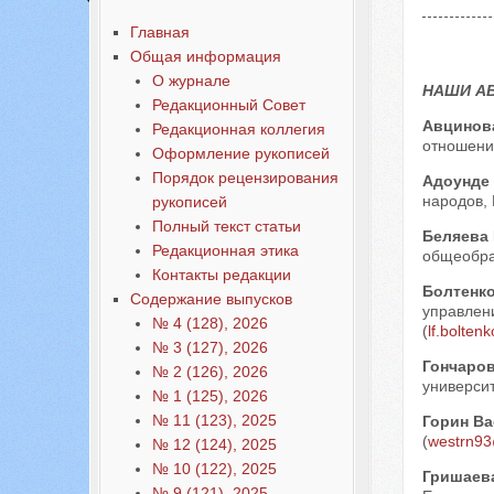
Содержание выпусков
Главная
Наши авторы № 3-2019
Общая информация
О журнале
НАШИ А
Редакционный Совет
Авцинов
Редакционная коллегия
отношений
Оформление рукописей
Порядок рецензирования
Адоунде
народов, 
рукописей
Полный текст статьи
Беляева
Редакционная этика
общеобра
Контакты редакции
Болтенк
Содержание выпусков
управлени
№ 4 (128), 2026
(
lf.bolten
№ 3 (127), 2026
Гончаро
№ 2 (126), 2026
университ
№ 1 (125), 2026
№ 11 (123), 2025
Горин В
(
westrn93
№ 12 (124), 2025
№ 10 (122), 2025
Гришаев
№ 9 (121), 2025