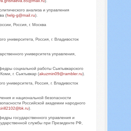
ya.grishaeva.85@mail.ru
).
олитического анализа и управления
ва (
helg-g@mail.ru
).
сии, Россия, г. Москва
о университета, Россия, г. Владивосток
дарственного университета управления,
кафедры социальной работы Сыктывкарского
Коми, г. Сыктывкар (
akuzmin09@rambler.ru
).
о университета, Россия, г. Владивосток
вления и национальной безопасности
зопасности Российской академии народного
kirill2102@bk.ru
).
афедры государственного управления и
сударственной службы при Президенте РФ,