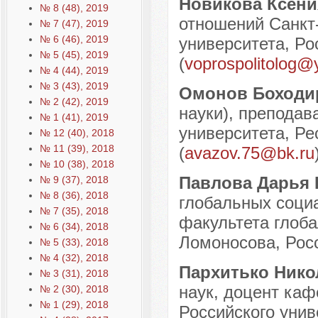
Новикова Ксен
№ 8 (48), 2019
отношений Санкт-
№ 7 (47), 2019
№ 6 (46), 2019
университета, Рос
№ 5 (45), 2019
(
voprospolitolog@
№ 4 (44), 2019
№ 3 (43), 2019
Омонов Боходи
№ 2 (42), 2019
науки), преподав
№ 1 (41), 2019
университета, Ре
№ 12 (40), 2018
№ 11 (39), 2018
(
avazov.75@bk.ru
№ 10 (38), 2018
Павлова Дарья
№ 9 (37), 2018
№ 8 (36), 2018
глобальных соци
№ 7 (35), 2018
факультета глоб
№ 6 (34), 2018
Ломоносова, Росс
№ 5 (33), 2018
№ 4 (32), 2018
Пархитько Ник
№ 3 (31), 2018
наук, доцент каф
№ 2 (30), 2018
№ 1 (29), 2018
Российского унив