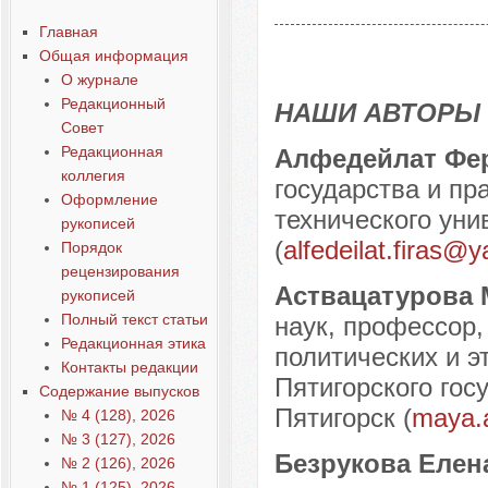
Содержание выпусков
Главная
Наши авторы № 4-2020
Общая информация
О журнале
Редакционный
НАШИ АВТОРЫ
Совет
Редакционная
Алфедейлат Фе
коллегия
государства и пр
Оформление
технического уни
рукописей
(
alfedeilat.firas@
Порядок
рецензирования
Аствацатурова
рукописей
Полный текст статьи
наук, профессор,
Редакционная этика
политических и э
Контакты редакции
Пятигорского госу
Содержание выпусков
Пятигорск (
maya.
№ 4 (128), 2026
№ 3 (127), 2026
Безрукова Еле
№ 2 (126), 2026
№ 1 (125), 2026