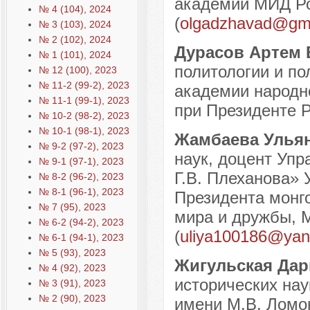
академии МИД Рос
№ 4 (104), 2024
(
olgadzhavad@gm
№ 3 (103), 2024
№ 2 (102), 2024
Дурасов Артем
№ 1 (101), 2024
политологии и по
№ 12 (100), 2023
№ 11-2 (99-2), 2023
академии народно
№ 11-1 (99-1), 2023
при Президенте Р
№ 10-2 (98-2), 2023
№ 10-1 (98-1), 2023
Жамбаева Улья
№ 9-2 (97-2), 2023
наук, доцент Уп
№ 9-1 (97-1), 2023
Г.В. Плеханова» 
№ 8-2 (96-2), 2023
№ 8-1 (96-1), 2023
Президента монг
№ 7 (95), 2023
мира и дружбы, М
№ 6-2 (94-2), 2023
(
uliya100186@yan
№ 6-1 (94-1), 2023
№ 5 (93), 2023
Жигульская Да
№ 4 (92), 2023
исторических на
№ 3 (91), 2023
№ 2 (90), 2023
имени М.В. Ломо