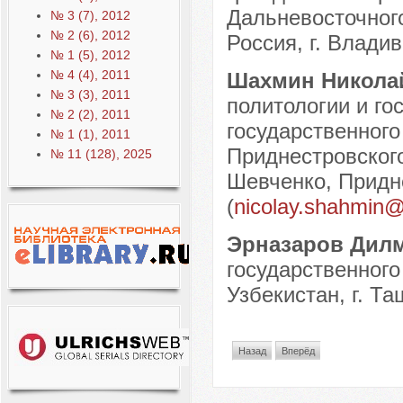
Дальневосточног
№ 3 (7), 2012
№ 2 (6), 2012
Россия, г. Владив
№ 1 (5), 2012
№ 4 (4), 2011
Шахмин Никола
№ 3 (3), 2011
политологии и го
№ 2 (2), 2011
государственного
№ 1 (1), 2011
Приднестровского
№ 11 (128), 2025
Шевченко, Придне
(
nicolay.shahmin
Эрназаров Дил
государственного
Узбекистан, г. Та
Назад
Вперёд