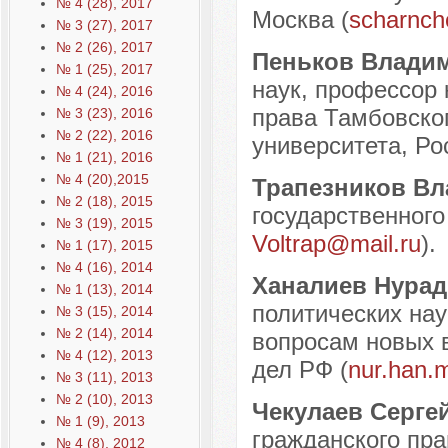
№ 4 (28), 2017
Москва (
scharnch
№ 3 (27), 2017
№ 2 (26), 2017
Пеньков Влади
№ 1 (25), 2017
наук, профессор 
№ 4 (24), 2016
права Тамбовског
№ 3 (23), 2016
№ 2 (22), 2016
университета, Рос
№ 1 (21), 2016
№ 4 (20),2015
Трапезников В
№ 2 (18), 2015
государственного 
№ 3 (19), 2015
Voltrap@mail.ru
).
№ 1 (17), 2015
№ 4 (16), 2014
Ханалиев Нура
№ 1 (13), 2014
политических нау
№ 3 (15), 2014
№ 2 (14), 2014
вопросам новых 
№ 4 (12), 2013
дел РФ (
nur.han.
№ 3 (11), 2013
№ 2 (10), 2013
Чекулаев Серге
№ 1 (9), 2013
гражданского пр
№ 4 (8), 2012