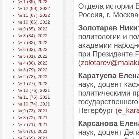
№ 1 (89), 2023
Отдела истории 
№ 12 (88), 2022
Россия, г. Москва
№ 11 (87), 2022
№ 10 (86), 2022
Золотарев Ники
№ 9 (85), 2022
политологии и по
№ 8 (84), 2022
№ 7 (83), 2022
академии народно
№ 6 (82), 2022
при Президенте Р
№ 5 (81), 2022
(
zolotarev@malaku
№ 4 (80), 2022
№ 3 (79), 2022
Каратуева Елен
№ 2 (78), 2022
наук, доцент ка
№ 1 (77), 2022
№ 12 (76), 2021
политическими пр
№ 11 (75), 2021
государственного 
№ 10 (74), 2021
Петербург (
e_kar
№ 9 (73), 2021
№ 8 (72), 2021
Карсанова Елен
№ 7 (71), 2021
наук, доцент Деп
№ 6 (70), 2021
№ 5 (69), 2021