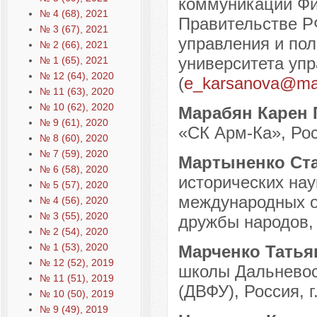
коммуникаций Фи
№ 4 (68), 2021
Правительстве Р
№ 3 (67), 2021
управления и пол
№ 2 (66), 2021
университета упр
№ 1 (65), 2021
№ 12 (64), 2020
(
e_karsanova@mai
№ 11 (63), 2020
№ 10 (62), 2020
Марабян Карен
№ 9 (61), 2020
«СК Арм-Ка», Росс
№ 8 (60), 2020
№ 7 (59), 2020
Мартыненко Ст
№ 6 (58), 2020
исторических нау
№ 5 (57), 2020
международных о
№ 4 (56), 2020
№ 3 (55), 2020
дружбы народов, 
№ 2 (54), 2020
№ 1 (53), 2020
Марченко Татья
№ 12 (52), 2019
школы Дальневос
№ 11 (51), 2019
(ДВФУ), Россия, г
№ 10 (50), 2019
№ 9 (49), 2019