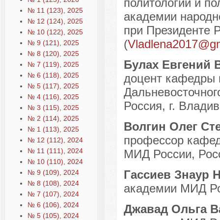
политологии и по
№ 11 (123), 2025
академии народно
№ 12 (124), 2025
при Президенте Р
№ 10 (122), 2025
(
Vladlena2017@gm
№ 9 (121), 2025
№ 8 (120), 2025
Булах Евгений 
№ 7 (119), 2025
№ 6 (118), 2025
доцент кафедры 
№ 5 (117), 2025
Дальневосточног
№ 4 (116), 2025
Россия, г. Владив
№ 3 (115), 2025
№ 2 (114), 2025
Волгин Олег Ст
№ 1 (113), 2025
профессор кафед
№ 12 (112), 2024
№ 11 (111), 2024
МИД России, Росс
№ 10 (110), 2024
Гассиев Знаур 
№ 9 (109), 2024
№ 8 (108), 2024
академии МИД Рос
№ 7 (107), 2024
№ 6 (106), 2024
Джавад Ольга 
№ 5 (105), 2024