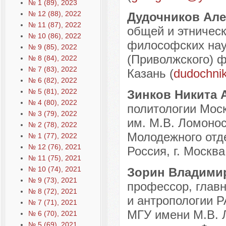
№ 1 (89), 2023
№ 12 (88), 2022
Дудочников Але
№ 11 (87), 2022
общей и этническ
№ 10 (86), 2022
философских нау
№ 9 (85), 2022
(Приволжского) ф
№ 8 (84), 2022
№ 7 (83), 2022
Казань (
dudochni
№ 6 (82), 2022
№ 5 (81), 2022
Зинков Никита 
№ 4 (80), 2022
политологии Моск
№ 3 (79), 2022
им. М.В. Ломоно
№ 2 (78), 2022
Молодежного отд
№ 1 (77), 2022
№ 12 (76), 2021
Россия, г. Москва
№ 11 (75), 2021
№ 10 (74), 2021
Зорин Владими
№ 9 (73), 2021
профессор, главн
№ 8 (72), 2021
и антропологии Р
№ 7 (71), 2021
МГУ имени М.В. 
№ 6 (70), 2021
№ 5 (69), 2021