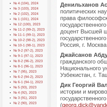
№ 4 (104), 2024
Денильханов А
№ 3 (103), 2024
политических на
№ 2 (102), 2024
права философск
№ 1 (101), 2024
государственного
№ 12 (100), 2023
№ 11-2 (99-2), 2023
доцент Высшей ш
№ 11-1 (99-1), 2023
государственного
№ 10-2 (98-2), 2023
Россия, г. Москва
№ 10-1 (98-1), 2023
№ 9-2 (97-2), 2023
Джайсанов Абду
№ 9-1 (97-1), 2023
гражданского общ
№ 8-2 (96-2), 2023
№ 8-1 (96-1), 2023
Национального у
№ 7 (95), 2023
Узбекистан, г. Та
№ 6-2 (94-2), 2023
№ 6-1 (94-1), 2023
Дик Георгий Ва
№ 5 (93), 2023
истории и мирово
№ 4 (92), 2023
государственного
№ 3 (91), 2023
№ 2 (90), 2023
(
georg.dick@yand