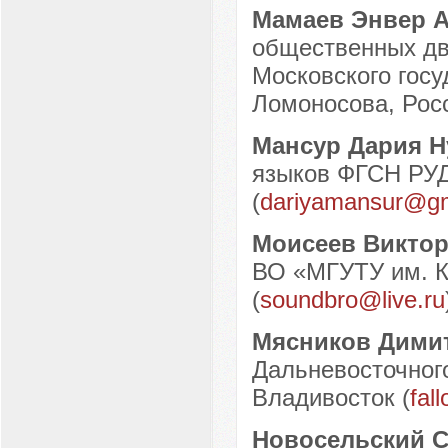
Мамаев Энвер 
общественных дв
Московского госу
Ломоносова, Росс
Мансур Дария 
языков ФГСН РУДН
(
dariyamansur@gm
Моисеев Викто
ВО «МГУТУ им. К.
(
soundbro@live.ru
Мясников Дими
Дальневосточного
Владивосток (
fal
Новосельский 