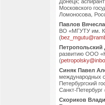
Донецк; аспиран
Московского госу
Ломоносова, Росс
Павлов Вячесл
ВО «МГУТУ им. К.
(
bez_mgutu@rambl
Петропольский
развитию ООО «Ю
(
petropolsky@inbo
Синяк Павел Ал
международных 
Петербургский го
Санкт-Петербург 
Скориков Влади