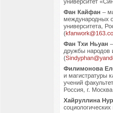
университет «Сине
Фан Кайфан
– м
международных 
университета, Рос
(
kfanwork@163.c
Фан Тхи Ньуан
–
дружбы народов 
(
Sindyphan@yand
Филимонова Ел
и магистратуры 
учений факультет
Россия, г. Москва
Хайруллина Ну
социологических