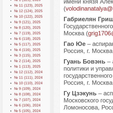
имени князя Алек
№ 11 (123), 2025
(
volodinanatalya@
№ 12 (124), 2025
№ 10 (122), 2025
Габриелян Гри
№ 9 (121), 2025
Государственного
№ 8 (120), 2025
Москва (
grig1706
№ 7 (119), 2025
№ 6 (118), 2025
Гао Юе
– аспира
№ 5 (117), 2025
Россия, г. Москва
№ 4 (116), 2025
№ 3 (115), 2025
Гуань Бовэнь
–
№ 2 (114), 2025
№ 1 (113), 2025
политики и управ
№ 12 (112), 2024
государственного
№ 11 (111), 2024
Россия, г. Москва
№ 10 (110), 2024
№ 9 (109), 2024
Гу Цзэкунь
– ас
№ 8 (108), 2024
Московского госу
№ 7 (107), 2024
№ 6 (106), 2024
Ломоносова, Росс
№ 5 (105), 2024