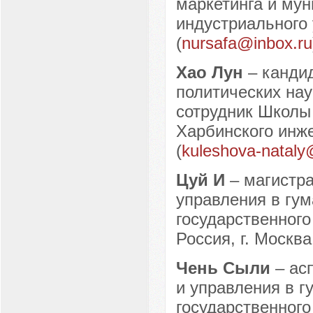
маркетинга и му
индустриального 
(
nursafa@inbox.ru
Хао Лун
– кандид
политических нау
сотрудник Школы
Харбинского инже
(
kuleshova-nataly
Цуй И
– магистра
управления в гу
государственного
Россия, г. Москва
Чень Сыли
– ас
и управления в 
государственного