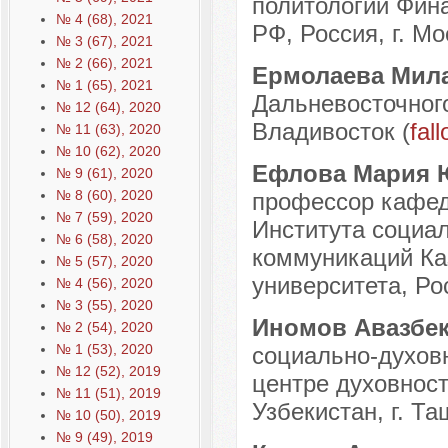
политологии Фина
№ 4 (68), 2021
РФ, Россия, г. Мо
№ 3 (67), 2021
№ 2 (66), 2021
Ермолаева Мил
№ 1 (65), 2021
Дальневосточного
№ 12 (64), 2020
Владивосток (
fal
№ 11 (63), 2020
№ 10 (62), 2020
Ефлова Мария
№ 9 (61), 2020
№ 8 (60), 2020
профессор кафед
№ 7 (59), 2020
Института социа
№ 6 (58), 2020
коммуникаций Ка
№ 5 (57), 2020
университета, Рос
№ 4 (56), 2020
№ 3 (55), 2020
Иномов Aвазбе
№ 2 (54), 2020
№ 1 (53), 2020
социально-духов
№ 12 (52), 2019
центре духовност
№ 11 (51), 2019
Узбекистан, г. Та
№ 10 (50), 2019
№ 9 (49), 2019