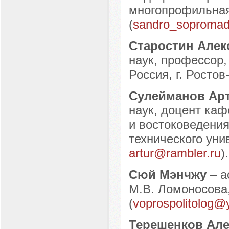
многопрофильная 
(
sandro_sopromad
Старостин Алек
наук, профессор
Россия, г. Ростов
Сулейманов Ар
наук, доцент ка
и востоковедения
технического унив
artur@rambler.ru
).
Сюй Мэнчжу
– 
М.В. Ломоносова,
(
voprospolitolog@
Терешенков Ал