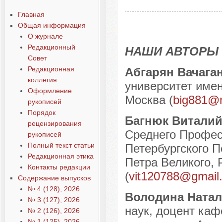
Содержание выпусков
Главная
Наши авторы № 7-2023
Общая информация
О журнале
Редакционный
НАШИ АВТОРЫ
Совет
Редакционная
Абгарян Вачаг
коллегия
университет имен
Оформление
Москва (
big881@r
рукописей
Порядок
Багнюк Виталий
рецензирования
Среднего Профес
рукописей
Полный текст статьи
Петербургского П
Редакционная этика
Петра Великого, Р
Контакты редакции
(
vit120788@gmail
Содержание выпусков
№ 4 (128), 2026
Володина Ната
№ 3 (127), 2026
наук, доцент каф
№ 2 (126), 2026
№ 1 (125), 2026