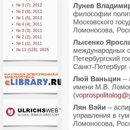
Лунев Владими
№ 3 (7), 2012
№ 2 (6), 2012
философии полит
№ 1 (5), 2012
Московского госу
№ 4 (4), 2011
Ломоносова, Росс
№ 3 (3), 2011
№ 2 (2), 2011
Лысенко Яросл
№ 1 (1), 2011
международных 
№ 11 (128), 2025
Петербургский го
Санкт-Петербург 
Люй Ваньцин
–
имени М.В. Ломон
(
voprospolitolog@
Лян Вэйи
– аспи
управления в гум
Ломоносова, Росс