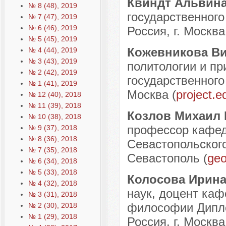
Квиндт Альвин
№ 8 (48), 2019
государственног
№ 7 (47), 2019
№ 6 (46), 2019
Россия, г. Москва
№ 5 (45), 2019
Кожевникова В
№ 4 (44), 2019
№ 3 (43), 2019
политологии и пр
№ 2 (42), 2019
государственного
№ 1 (41), 2019
Москва (
project.
№ 12 (40), 2018
№ 11 (39), 2018
Козлов Михаил
№ 10 (38), 2018
профессор кафед
№ 9 (37), 2018
№ 8 (36), 2018
Севастопольского
№ 7 (35), 2018
Севастополь (
geo
№ 6 (34), 2018
№ 5 (33), 2018
Колосова Ирин
№ 4 (32), 2018
наук, доцент каф
№ 3 (31), 2018
философии Дипло
№ 2 (30), 2018
№ 1 (29), 2018
Россия, г. Москва