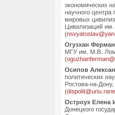
экономических на
научного центра 
мировых цивилиз
Цивилизаций им. 
(
nsvyatoslav@yan
Огузхан Ферма
МГУ им. М.В. Лом
(
oguzhanferman@
Осипов Алекса
политических наук
Ростова-на-Дону, 
(
dispolit@uriu.ran
Остроух Елена 
Донецкого государ