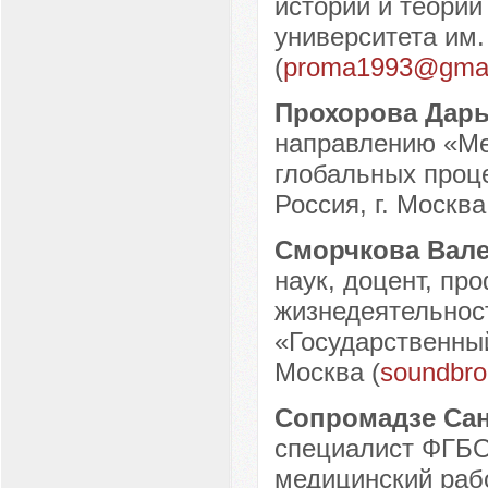
истории и теории
университета им.
(
proma1993@gmai
Прохорова Дар
направлению «Ме
глобальных проц
Россия, г. Москва
Сморчкова Вале
наук, доцент, пр
жизнедеятельнос
«Государственный
Москва (
soundbro
Сопромадзе Са
специалист ФГБО
медицинский раб