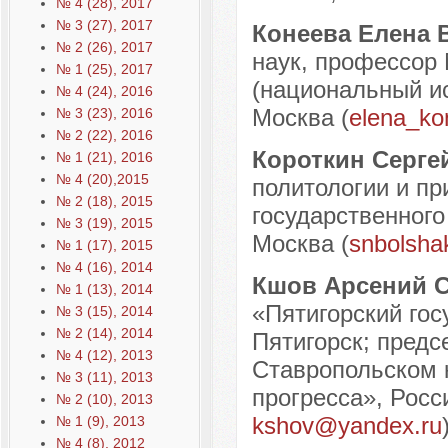
№ 4 (28), 2017
№ 3 (27), 2017
Конеева Елена
№ 2 (26), 2017
наук, профессор 
№ 1 (25), 2017
(национальный ис
№ 4 (24), 2016
Москва (
elena_ko
№ 3 (23), 2016
№ 2 (22), 2016
Короткин Серге
№ 1 (21), 2016
№ 4 (20),2015
политологии и пр
№ 2 (18), 2015
государственного
№ 3 (19), 2015
Москва (
snbolsha
№ 1 (17), 2015
№ 4 (16), 2014
Кшов Арсений 
№ 1 (13), 2014
«Пятигорский гос
№ 3 (15), 2014
№ 2 (14), 2014
Пятигорск; предс
№ 4 (12), 2013
Ставропольском 
№ 3 (11), 2013
прогресса», Росс
№ 2 (10), 2013
kshov@yandex.ru
№ 1 (9), 2013
№ 4 (8), 2012