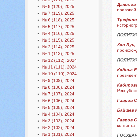
Данилов 
№ 8 (120), 2025
правовой
№ 7 (119), 2025
Трефилов
№ 6 (118), 2025
историогр
№ 5 (117), 2025
№ 4 (116), 2025
ПОЛИТИ
№ 3 (115), 2025
Хао Лун,
№ 2 (114), 2025
происхож
№ 1 (113), 2025
ПОЛИТИЧ
№ 12 (112), 2024
№ 11 (111), 2024
Кадина Е
№ 10 (110), 2024
президент
№ 9 (109), 2024
Кабирова
№ 8 (108), 2024
Республи
№ 7 (107), 2024
Гавров С
№ 6 (106), 2024
№ 5 (105), 2024
Байшев 
№ 4 (104), 2024
Гавров С
№ 3 (103), 2024
контента
№ 2 (102), 2024
№ 1 (101), 2024
ГОСУДАР