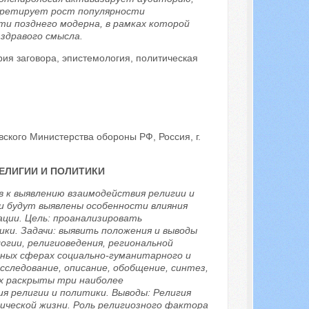
претирует рост популярности
и позднего модерна, в рамках которой
здравого смысла.
рия заговора, эпистемология, политическая
ского Министерства обороны РФ, Россия, г.
ЕЛИГИИ И ПОЛИТИКИ
 к выявлению взаимодействия религии и
ии будут выявлены особенности влияния
ции. Цель: проанализировать
ки. Задачи: выявить положения и выводы
огии, религиоведения, региональной
чных сферах социально-гуманитарного и
исследование, описание, обобщение, синтез,
х раскрыты три наиболее
я религии и политики. Выводы: Религия
ческой жизни. Роль религиозного фактора