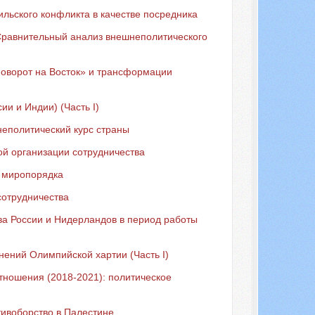
льского конфликта в качестве посредника
равнительный анализ внешнеполитического
«Поворот на Восток» и трансформации
и и Индии) (Часть I)
еполитический курс страны
ой организации сотрудничества
о миропорядка
сотрудничества
ва России и Нидерландов в период работы
ений Олимпийской хартии (Часть I)
тношения (2018-2021): политическое
ивоборство в Палестине