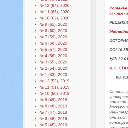
№ 12 (64), 2020
Ротанёв
№ 11 (63), 2020
отношени
№ 10 (62), 2020
РЕЦЕНЗИ
№ 9 (61), 2020
№ 8 (60), 2020
Медведев
№ 7 (59), 2020
ИСТОРИЯ
№ 6 (58), 2020
№ 5 (57), 2020
DOI 10.35
№ 4 (56), 2020
УДК 32.01
№ 3 (55), 2020
И.С. СТА
№ 2 (54), 2020
№ 1 (53), 2020
КОНС
№ 12 (52), 2019
№ 11 (51), 2019
Статья р
№ 10 (50), 2019
универса
№ 9 (49), 2019
понятий 
№ 8 (48), 2019
дискурси
неинтегр
№ 7 (47), 2019
они выст
№ 6 (46), 2019
конструи
№ 5 (45), 2019
религиоз