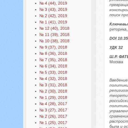
№ 4 (44), 2019
превраща
№ 3 (43), 2019
конспиро
поиск пр
№ 2 (42), 2019
№ 1 (41), 2019
Ключевы
№ 12 (40), 2018
риторика,
№ 11 (39), 2018
DOI 10.35
№ 10 (38), 2018
№ 9 (37), 2018
УДК 32
№ 8 (36), 2018
Ш.Р. ФА
№ 7 (35), 2018
Москва
№ 6 (34), 2018
№ 5 (33), 2018
№ 4 (32), 2018
Введение
№ 3 (31), 2018
политики
религиоз
№ 2 (30), 2018
теоретич
№ 1 (29), 2018
российск
№ 4 (28), 2017
политики
№ 3 (27), 2017
управлен
сравнени
№ 2 (26), 2017
распрост
№ 1 (25), 2017
была и о