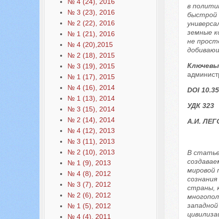
№ 4 (24), 2016
в полити
№ 3 (23), 2016
быстрой 
№ 2 (22), 2016
универса
земные к
№ 1 (21), 2016
не прост
№ 4 (20),2015
добивающ
№ 2 (18), 2015
Ключевы
№ 3 (19), 2015
администр
№ 1 (17), 2015
№ 4 (16), 2014
DOI 10.35
№ 1 (13), 2014
УДК 323
№ 3 (15), 2014
№ 2 (14), 2014
А.И. ЛЕ
№ 4 (12), 2013
№ 3 (11), 2013
№ 2 (10), 2013
В статье
создавае
№ 1 (9), 2013
мировой 
№ 4 (8), 2012
сознания
№ 3 (7), 2012
страны, 
№ 2 (6), 2012
многопол
западной
№ 1 (5), 2012
цивилиза
№ 4 (4), 2011