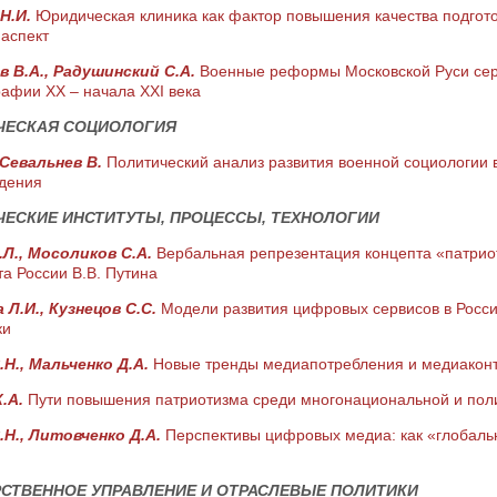
Н.И.
Юридическая клиника как фактор повышения качества подгото
 аспект
 В.А., Радушинский С.А.
Военные реформы Московской Руси серед
афии ХХ – начала ХХI века
ЧЕСКАЯ СОЦИОЛОГИЯ
 Севальнев В.
Политический анализ развития военной социологии в
дения
ЕСКИЕ ИНСТИТУТЫ, ПРОЦЕССЫ, ТЕХНОЛОГИИ
.Л., Мосоликов С.А.
Вербальная репрезентация концепта «патрио
а России В.В. Путина
 Л.И., Кузнецов С.С.
Модели развития цифровых сервисов в Росс
ки
.Н., Мальченко Д.А.
Новые тренды медиапотребления и медиаконт
К.А.
Пути повышения патриотизма среди многонациональной и по
.Н., Литовченко Д.А.
Перспективы цифровых медиа: как «глобаль
СТВЕННОЕ УПРАВЛЕНИЕ И ОТРАСЛЕВЫЕ ПОЛИТИКИ