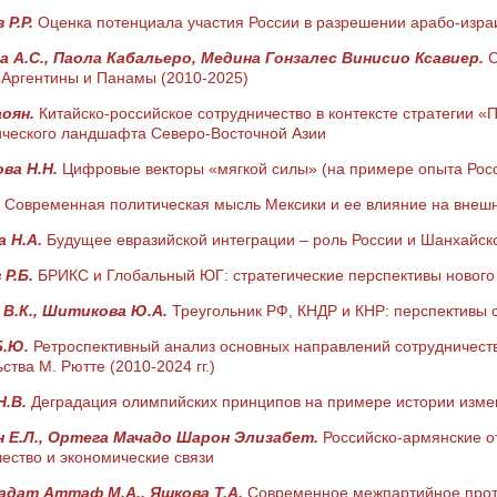
 Р.Р.
Оценка потенциала участия России в разрешении арабо-израи
а А.С., Паола Кабальеро, Медина Гонзалес Винисио Ксавиер.
С
 Аргентины и Панамы (2010-2025)
аоян.
Китайско-российское сотрудничество в контексте стратегии 
ического ландшафта Северо-Восточной Азии
ва Н.Н.
Цифровые векторы «мягкой силы» (на примере опыта Росси
.
Современная политическая мысль Мексики и ее влияние на внешн
а Н.А.
Будущее евразийской интеграции – роль России и Шанхайск
Р.Б.
БРИКС и Глобальный ЮГ: стратегические перспективы новог
В.К., Шитикова Ю.А.
Треугольник РФ, КНДР и КНР: перспективы 
Б.Ю.
Ретроспективный анализ основных направлений сотрудничест
ства М. Рютте (2010-2024 гг.)
Н.В.
Деградация олимпийских принципов на примере истории измен
 Е.Л., Ортега Мачадо Шарон Элизабет.
Российско-армянские о
ество и экономические связи
адат Аттаф М.А., Яшкова Т.А.
Современное межпартийное прот