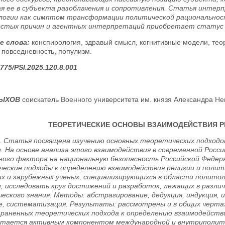
я ее в субъекта разоблачения и сопротивления. Статья интер
логии как симптом трансформации политической рациональност
остых причин и агентных интерпретаций приобретает статус 
е слова:
конспирология, здравый смысл, когнитивные модели, тео
 повседневность, популизм.
775/PSI.2025.120.8.001
ТЫХОВ
соискатель Военного университета им. князя Александра Нев
ТЕОРЕТИЧЕСКИЕ ОСНОВЫ ВЗАИМОДЕЙСТВИЯ Р
. Статья посвящена изучению основных теоретических подходов
. На основе анализа этого взаимодействия в современной Росс
ного фактора на национальную безопасность Российской Федера
еские подходы к определению взаимодействия религии и полити
их и зарубежных ученых, специализирующихся в области политол
; исследовать круг достижений и разработок, лежащих в разли
ческого знания. Методы: абстрагирование, дедукция, индукция, 
е, систематизация. Результаты: рассмотрены и в общих черта
раненных теоретических подхода к определению взаимодействи
стается активным компонентом международной и внутриполити