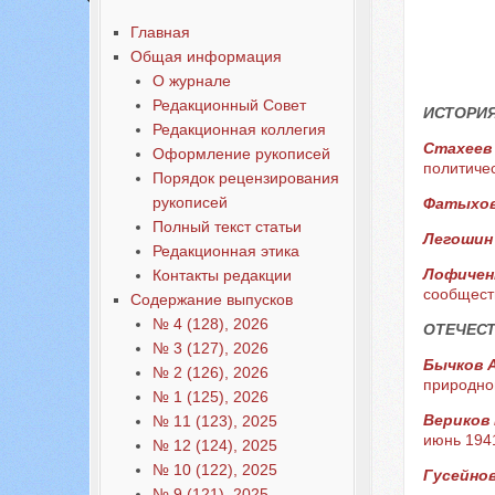
Главная
Общая информация
О журнале
Редакционный Совет
ИСТОРИЯ
Редакционная коллегия
Стахеев
Оформление рукописей
политичес
Порядок рецензирования
рукописей
Фатыхов
Полный текст статьи
Легошин
Редакционная этика
Лофиченк
Контакты редакции
сообщест
Содержание выпусков
№ 4 (128), 2026
ОТЕЧЕС
№ 3 (127), 2026
Бычков 
№ 2 (126), 2026
природно
№ 1 (125), 2026
Вериков 
№ 11 (123), 2025
июнь 1941 
№ 12 (124), 2025
№ 10 (122), 2025
Гусейнов
№ 9 (121), 2025