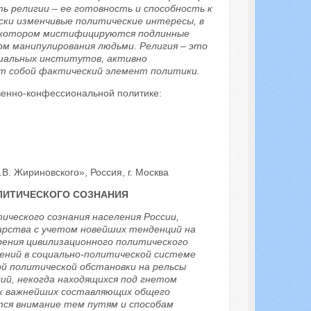
ь религии – ее готовность и способность к
ки изменчивые политические интересы, в
 в котором мистифицируются подлинные
м манипулирования людьми. Религия – это
оциальных институтов, активно
ет собой фактический элемент политики.
твенно-конфессиональной политике:
. Жириновского», Россия, г. Москва
ЛИТИЧЕСКОГО СОЗНАНИЯ
ческого сознания населения России,
арства с учетом новейших тенденций на
ения цивилизационного политического
ений в социально-политической системе
й политической обстановки на рельсы
ий, некогда находящихся под гнетом
ак важнейших составляющих общего
ется внимание тем путям и способам