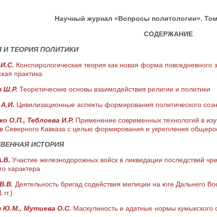
Научный журнал «Вопросы политологии». Том 1
СОДЕРЖАНИЕ
 И ТЕОРИЯ ПОЛИТИКИ
 И.С.
Конспирологическая теория как новая форма повседневного з
кая практика
 Ш.Р.
Теоретические основы взаимодействия религии и политики
 А.И.
Цивилизационные аспекты формирования политического соз
о О.П., Теблоева И.Р.
Применение современных технологий в изуч
в Северного Кавказа с целью формирования и укрепления общерос
ТВЕННАЯ ИСТОРИЯ
А.В.
Участие железнодорожных войск в ликвидации последствий чре
го характера
В.В.
Деятельность бригад содействия милиции на юге Дальнего Во
гг.)
 Ю.М., Мутиева О.С.
Маскулиность и адатные нормы кумыкского о