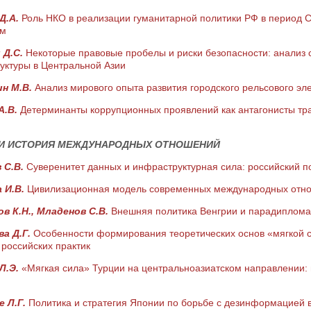
Д.А.
Роль НКО в реализации гуманитарной политики РФ в период С
ом
 Д.С.
Некоторые правовые пробелы и риски безопасности: анализ с
уктуры в Центральной Азии
н М.В.
Анализ мирового опыта развития городского рельсового эл
А.В.
Детерминанты коррупционных проявлений как антагонисты тр
 И ИСТОРИЯ МЕЖДУНАРОДНЫХ ОТНОШЕНИЙ
 С.В.
Суверенитет данных и инфраструктурная сила: российский п
 И.В.
Цивилизационная модель современных международных отн
в К.Н., Младенов С.В.
Внешняя политика Венгрии и парадиплома
а Д.Г.
Особенности формирования теоретических основ «мягкой 
 российских практик
Л.Э.
«Мягкая сила» Турции на центральноазиатском направлении:
 Л.Г.
Политика и стратегия Японии по борьбе с дезинформацией 