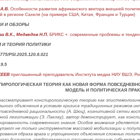
 А.В.
Особенности развития африканского вектора внешней полити
й в регионе Сахеля (на примере США, Китая, Франции и Турции)
И И ОБЗОРЫ
а В.К., Медведев Н.П.
БРИКС +: современные проблемы и тенден
 И ТЕОРИЯ ПОЛИТИКИ
775/PSI.2025.120.8.021
9.5
ХЕЕВ
приглашенный преподаватель Института медиа НИУ ВШЭ, Росс
ПИРОЛОГИЧЕСКАЯ ТЕОРИЯ КАК НОВАЯ ФОРМА ПОВСЕДНЕВН
МОДЕЛЬ И ПОЛИТИЧЕСКАЯ ПРА
ассматривает конспирологическую теорию как эпистемологич
льного объяснения в условиях кризиса традиционных режимов ин
повседневной рациональности (А. Шюц), когнитивной сетки восп
вной легитимации (Э. Лаклау), автор демонстрирует, как конс
ированность современного знания. Особое внимание уделяется
упают не только инструментом массовой мобилизации и попули
рования образа врага и упрощенного объяснения сложных полити
ного дискурсов, предполагающих пассивную позицию субъекта, 