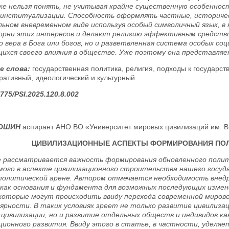
ке нельзя понять, не учитывая крайне существенную особенност
институализации. Способность оформлять частные, историчес
льном вневременном виде используя особый символичный язык,
орни этих интересов и делают религию эффективным средство
о вера в Бога или богов, но и разветвленная система особых с
ихся своего влияния в обществе. Уже поэтому она представля
е слова:
государственная политика, религия, подходы к государс
ативный, идеологический и культурный.
775/PSI.2025.120.8.002
ГОШИН
аспирант АНО ВО «Университет мировых цивилизаций им. В.В
ЦИВИЛИЗАЦИОННЫЕ АСПЕКТЫ ФОРМИРОВАНИЯ ПО
 рассматривается важность формирования обновленного полити
мого в аспекте цивилизационного строительства нашего госуд
политической арене. Автором отмечается необходимость внедр
 как основания и фундамента для возможных последующих измен
которые могут происходить ввиду перехода современной мирово
ярности. В таких условиях зреет не только развитие цивилизац
 цивилизации, но и развитие отдельных обществ и индивидов к
ционного развития. Ввиду этого в статье, в частности, уделя