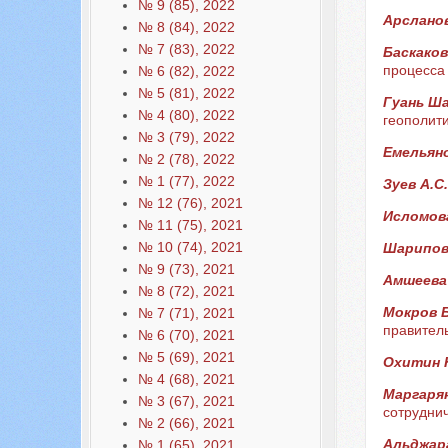
№ 9 (85), 2022
Арсланов
№ 8 (84), 2022
№ 7 (83), 2022
Баскаков
процесса
№ 6 (82), 2022
№ 5 (81), 2022
Гуань Ш
№ 4 (80), 2022
геополит
№ 3 (79), 2022
Емельяно
№ 2 (78), 2022
№ 1 (77), 2022
Зуев А.С
№ 12 (76), 2021
Исломов
№ 11 (75), 2021
№ 10 (74), 2021
Шарипов 
№ 9 (73), 2021
Амшеева 
№ 8 (72), 2021
Мокров 
№ 7 (71), 2021
правитель
№ 6 (70), 2021
№ 5 (69), 2021
Охитин 
№ 4 (68), 2021
Маргарян
№ 3 (67), 2021
сотруднич
№ 2 (66), 2021
Альджар
№ 1 (65), 2021