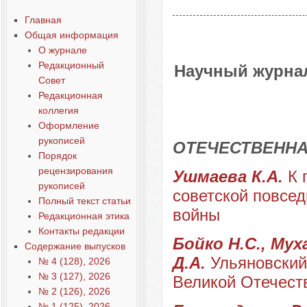
Главная
Общая информация
О журнале
Редакционный
Научный журнал
Совет
Редакционная
коллегия
Оформление
рукописей
ОТЕЧЕСТВЕННА
Порядок
рецензирования
Ушмаева К.А.
К 
рукописей
советской повсед
Полный текст статьи
войны
Редакционная этика
Контакты редакции
Бойко Н.С., Мух
Содержание выпусков
Д.А.
Ульяновский
№ 4 (128), 2026
№ 3 (127), 2026
Великой Отечест
№ 2 (126), 2026
№ 1 (125), 2026