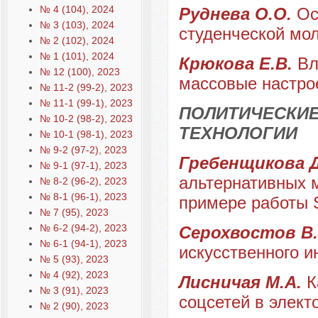
№ 4 (104), 2024
Руднева О.О.
Ос
№ 3 (103), 2024
студенческой мо
№ 2 (102), 2024
№ 1 (101), 2024
Крюкова Е.В.
Вл
№ 12 (100), 2023
массовые настрое
№ 11-2 (99-2), 2023
№ 11-1 (99-1), 2023
ПОЛИТИЧЕСКИЕ
№ 10-2 (98-2), 2023
ТЕХНОЛОГИИ
№ 10-1 (98-1), 2023
№ 9-2 (97-2), 2023
Гребенщикова Д
№ 9-1 (97-1), 2023
альтернативных 
№ 8-2 (96-2), 2023
№ 8-1 (96-1), 2023
примере работы
№ 7 (95), 2023
№ 6-2 (94-2), 2023
Серохвостов В
№ 6-1 (94-1), 2023
искусственного 
№ 5 (93), 2023
№ 4 (92), 2023
Лисничая М.А.
К
№ 3 (91), 2023
соцсетей в элект
№ 2 (90), 2023