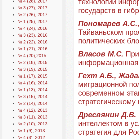
технологии инфо
№ 4 (28), 2017
№ 3 (27), 2017
государств в гиб
№ 2 (26), 2017
№ 1 (25), 2017
Пономарев А.С.,
№ 4 (24), 2016
Тайваньском прол
№ 3 (23), 2016
политических бло
№ 2 (22), 2016
№ 1 (21), 2016
Власов М.С.
При
№ 4 (20),2015
информационная 
№ 2 (18), 2015
№ 3 (19), 2015
Гехт А.Б., Жада
№ 1 (17), 2015
миграционной по
№ 4 (16), 2014
№ 1 (13), 2014
современном этапе
№ 3 (15), 2014
стратегическому
№ 2 (14), 2014
№ 4 (12), 2013
Дресвянин Д.В.
№ 3 (11), 2013
интеллектом в ус
№ 2 (10), 2013
стратегия для Р
№ 1 (9), 2013
№ 4 (8), 2012