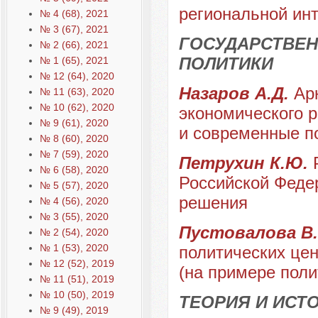
региональной инт
№ 4 (68), 2021
№ 3 (67), 2021
ГОСУДАРСТВЕН
№ 2 (66), 2021
ПОЛИТИКИ
№ 1 (65), 2021
№ 12 (64), 2020
Назаров А.Д.
Ар
№ 11 (63), 2020
№ 10 (62), 2020
экономического 
№ 9 (61), 2020
и современные п
№ 8 (60), 2020
№ 7 (59), 2020
Петрухин К.Ю.
№ 6 (58), 2020
Российской Феде
№ 5 (57), 2020
решения
№ 4 (56), 2020
№ 3 (55), 2020
Пустовалова В
№ 2 (54), 2020
№ 1 (53), 2020
политических це
№ 12 (52), 2019
(на примере пол
№ 11 (51), 2019
№ 10 (50), 2019
ТЕОРИЯ И ИС
№ 9 (49), 2019