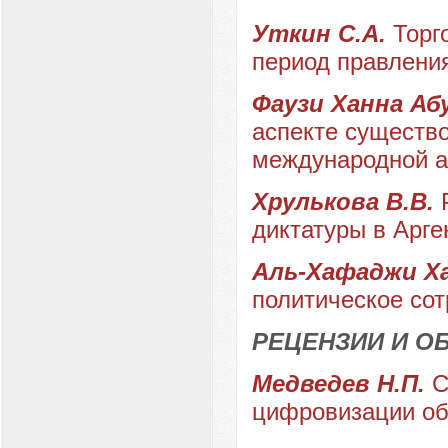
Уткин С.А.
Торг
период правлени
Фаузи Ханна Аб
аспекте существ
международной а
Хрулькова В.В.
диктатуры в Арге
Аль-Хафаджи Х
политическое сот
РЕЦЕНЗИИ И О
Медведев Н.П.
С
цифровизации об