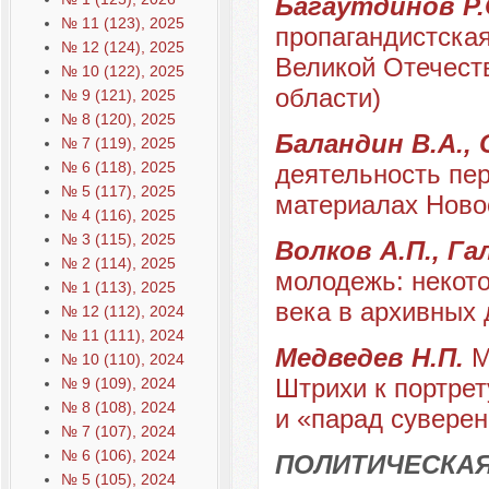
Багаутдинов Р.О
№ 11 (123), 2025
пропагандистская
№ 12 (124), 2025
Великой Отечест
№ 10 (122), 2025
области)
№ 9 (121), 2025
№ 8 (120), 2025
Баландин В.А.,
№ 7 (119), 2025
№ 6 (118), 2025
деятельность пер
№ 5 (117), 2025
материалах Ново
№ 4 (116), 2025
№ 3 (115), 2025
Волков А.П., Га
№ 2 (114), 2025
молодежь: некото
№ 1 (113), 2025
века в архивных
№ 12 (112), 2024
№ 11 (111), 2024
Медведев Н.П.
М
№ 10 (110), 2024
Штрихи к портрет
№ 9 (109), 2024
№ 8 (108), 2024
и «парад суверен
№ 7 (107), 2024
№ 6 (106), 2024
ПОЛИТИЧЕСКА
№ 5 (105), 2024