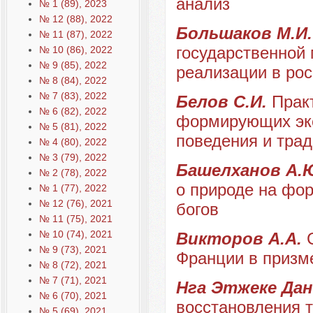
анализ
№ 1 (89), 2023
№ 12 (88), 2022
Большаков М.И
№ 11 (87), 2022
государственной 
№ 10 (86), 2022
№ 9 (85), 2022
реализации в рос
№ 8 (84), 2022
№ 7 (83), 2022
Белов С.И.
Прак
№ 6 (82), 2022
формирующих экс
№ 5 (81), 2022
поведения и тра
№ 4 (80), 2022
№ 3 (79), 2022
Башелханов А.
№ 2 (78), 2022
о природе на фо
№ 1 (77), 2022
№ 12 (76), 2021
богов
№ 11 (75), 2021
№ 10 (74), 2021
Викторов А.А.
№ 9 (73), 2021
Франции в призм
№ 8 (72), 2021
№ 7 (71), 2021
Нга Этжеке Да
№ 6 (70), 2021
восстановления т
№ 5 (69), 2021