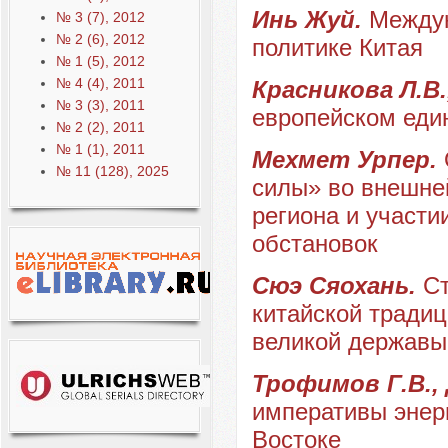
Инь Жуй.
Междун
№ 3 (7), 2012
№ 2 (6), 2012
политике Китая
№ 1 (5), 2012
№ 4 (4), 2011
Красникова Л.В.
№ 3 (3), 2011
европейском един
№ 2 (2), 2011
№ 1 (1), 2011
Мехмет Урпер.
№ 11 (128), 2025
силы» во внешней
региона и участи
обстановок
Сюэ Сяохань.
Ст
китайской тради
великой державы
Трофимов Г.В.,
императивы энер
Востоке