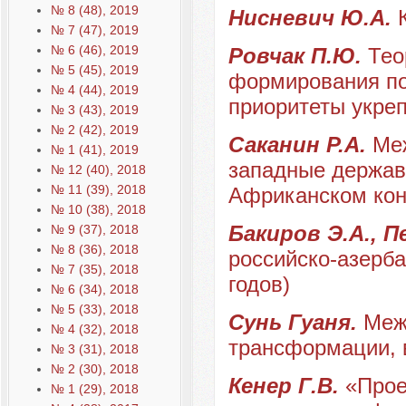
№ 8 (48), 2019
Нисневич Ю.А.
№ 7 (47), 2019
№ 6 (46), 2019
Ровчак П.Ю.
Тео
№ 5 (45), 2019
формирования по
№ 4 (44), 2019
приоритеты укре
№ 3 (43), 2019
№ 2 (42), 2019
Саканин Р.А.
Ме
№ 1 (41), 2019
западные держав
№ 12 (40), 2018
№ 11 (39), 2018
Африканском кон
№ 10 (38), 2018
Бакиров Э.А., П
№ 9 (37), 2018
№ 8 (36), 2018
российско-азерба
№ 7 (35), 2018
годов)
№ 6 (34), 2018
№ 5 (33), 2018
Сунь Гуаня.
Меж
№ 4 (32), 2018
трансформации, 
№ 3 (31), 2018
№ 2 (30), 2018
Кенер Г.В.
«Прое
№ 1 (29), 2018