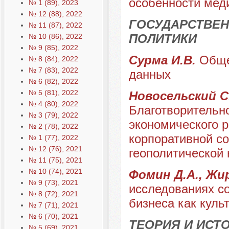
особенности мед
№ 1 (89), 2023
№ 12 (88), 2022
ГОСУДАРСТВЕН
№ 11 (87), 2022
ПОЛИТИКИ
№ 10 (86), 2022
№ 9 (85), 2022
Сурма И.В.
Обще
№ 8 (84), 2022
№ 7 (83), 2022
данных
№ 6 (82), 2022
№ 5 (81), 2022
Новосельский С.
№ 4 (80), 2022
Благотворительно
№ 3 (79), 2022
экономического 
№ 2 (78), 2022
корпоративной со
№ 1 (77), 2022
№ 12 (76), 2021
геополитической
№ 11 (75), 2021
№ 10 (74), 2021
Фомин Д.А., Жи
№ 9 (73), 2021
исследованиях с
№ 8 (72), 2021
бизнеса как куль
№ 7 (71), 2021
№ 6 (70), 2021
ТЕОРИЯ И ИС
№ 5 (69), 2021