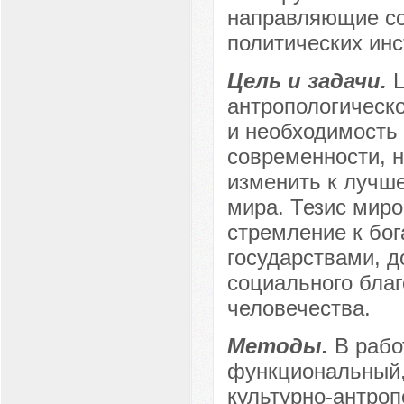
направляющие со
политических инс
Цель и задачи.
Ц
антропологическ
и необходимость
современности, 
изменить к лучш
мира. Тезис миро
стремление к бог
государствами, 
социального благ
человечества.
Методы.
В рабо
функциональный,
культурно-антроп