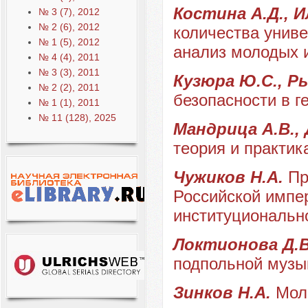
Костина А.Д., И
№ 3 (7), 2012
№ 2 (6), 2012
количества униве
№ 1 (5), 2012
анализ молодых 
№ 4 (4), 2011
№ 3 (3), 2011
Кузюра Ю.С., Р
№ 2 (2), 2011
безопасности в г
№ 1 (1), 2011
№ 11 (128), 2025
Мандрица А.В.,
теория и практик
Чужиков Н.А.
Пр
Российской импер
институциональн
Локтионова Д.В
подпольной музы
Зинков Н.А.
Мол