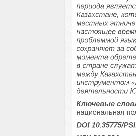
периода являетс
Казахстане, кот
местных этничес
настоящее время
проблеммой язык
сохраняют за со
момента обрете
в стране служа
между Казахста
инструментом «
деятельности Ю
Ключевые слов
национальная пол
DOI 10.35775/PSI