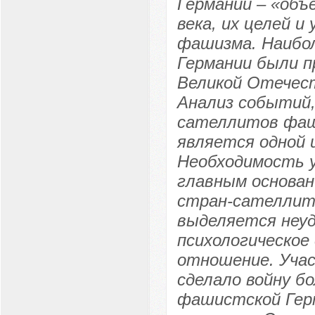
Германии – «объ
века, их целей и
фашизма. Наибо
Германии были 
Великой Отечест
Анализ событий,
сателлитов фаш
является одной 
Необходимость у
главным основан
стран-сателлито
выделяется неу
психологическое
отношение. Учас
сделало войну б
фашистской Гер