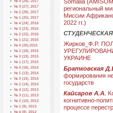
Somalia (AMISOM
№ 4 (28), 2017
№ 3 (27), 2017
региональный мир
№ 2 (26), 2017
Миссии Африканс
№ 1 (25), 2017
2022 гг.)
№ 4 (24), 2016
№ 3 (23), 2016
СТУДЕНЧЕСКАЯ
№ 2 (22), 2016
№ 1 (21), 2016
Жирков_Ф.Р. П
№ 4 (20),2015
УРЕГУЛИРОВАН
№ 2 (18), 2015
№ 3 (19), 2015
УКРАИНЕ
№ 1 (17), 2015
Братковская Д.В
№ 4 (16), 2014
№ 1 (13), 2014
формирования не
№ 3 (15), 2014
государств
№ 2 (14), 2014
№ 4 (12), 2013
Кайсаров А.А.
К
№ 3 (11), 2013
когнитивно-полит
№ 2 (10), 2013
процессе перест
№ 1 (9), 2013
№ 4 (8), 2012