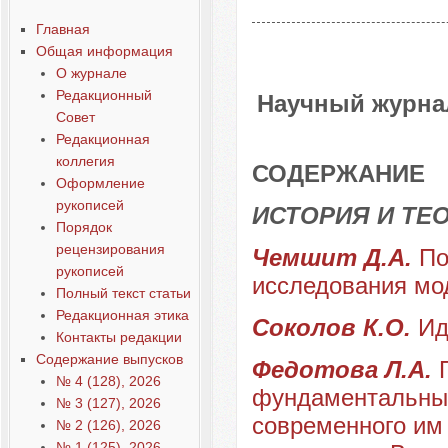
Главная
Общая информация
О журнале
Редакционный
Научный журнал
Совет
Редакционная
коллегия
СОДЕРЖАНИЕ
Оформление
рукописей
ИСТОРИЯ И ТЕ
Порядок
рецензирования
Чемшит Д.А.
По
рукописей
исследования мо
Полный текст статьи
Редакционная этика
Соколов К.О.
Ид
Контакты редакции
Содержание выпусков
Федотова Л.А.
№ 4 (128), 2026
фундаментальных
№ 3 (127), 2026
современного им 
№ 2 (126), 2026
№ 1 (125), 2026