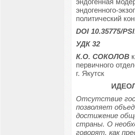
эндогенная модер
эндогенного-экзо
политический кон
DOI 10.35775/PSI
УДК 32
К.О. СОКОЛОВ
к
первичного отде
г. Якутск
ИДЕО
Отсутствие госу
позволяет объед
достижение обще
страны. О необх
говорят, как пр