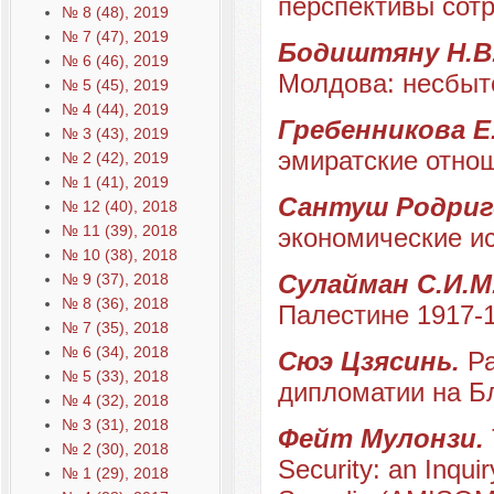
перспективы сот
№ 8 (48), 2019
№ 7 (47), 2019
Бодиштяну Н.В
№ 6 (46), 2019
Молдова: несбыт
№ 5 (45), 2019
№ 4 (44), 2019
Гребенникова Е
№ 3 (43), 2019
эмиратские отно
№ 2 (42), 2019
№ 1 (41), 2019
Сантуш Родриг
№ 12 (40), 2018
№ 11 (39), 2018
экономические ис
№ 10 (38), 2018
Сулайман С.И.М
№ 9 (37), 2018
№ 8 (36), 2018
Палестине 1917-1
№ 7 (35), 2018
№ 6 (34), 2018
Сюэ Цзясинь.
Ра
№ 5 (33), 2018
дипломатии на Б
№ 4 (32), 2018
№ 3 (31), 2018
Фейт Мулонзи.
№ 2 (30), 2018
Security: an Inquir
№ 1 (29), 2018