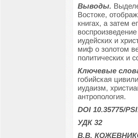
Выводы.
Выделе
Востоке, отобра
книгах, а затем 
воспроизведение
иудейских и хрис
миф о золотом в
политических и с
Ключевые слов
гобийская цивили
иудаизм, христиа
антропология.
DOI 10.35775/PSI
УДК 32
В.В. КОЖЕВНИ