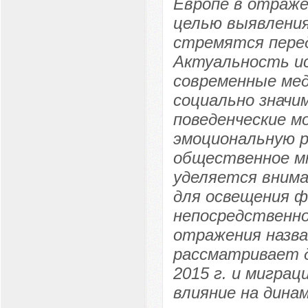
Европе в отраже
целью выявлени
стремятся пере
Актуальность ис
современные мед
социально знач
поведенческие м
эмоциональную р
общественное мн
уделяется внима
для освещения ф
непосредственно
отражения назва
рассматривает д
2015 г. и миграц
влияние на дина