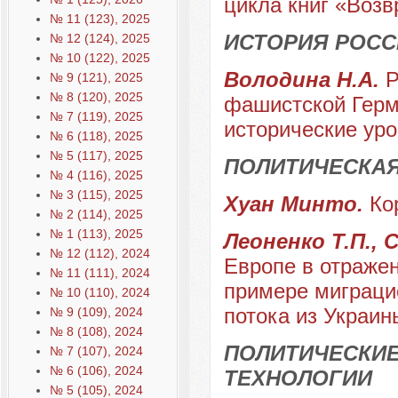
цикла книг «Воз
№ 11 (123), 2025
ИСТОРИЯ РОСС
№ 12 (124), 2025
№ 10 (122), 2025
Володина Н.А.
Р
№ 9 (121), 2025
№ 8 (120), 2025
фашистской Герм
№ 7 (119), 2025
исторические уро
№ 6 (118), 2025
№ 5 (117), 2025
ПОЛИТИЧЕСКА
№ 4 (116), 2025
№ 3 (115), 2025
Хуан Минто.
Ко
№ 2 (114), 2025
№ 1 (113), 2025
Леоненко Т.П., 
№ 12 (112), 2024
Европе в отраже
№ 11 (111), 2024
примере миграцио
№ 10 (110), 2024
потока из Украины
№ 9 (109), 2024
№ 8 (108), 2024
ПОЛИТИЧЕСКИЕ
№ 7 (107), 2024
№ 6 (106), 2024
ТЕХНОЛОГИИ
№ 5 (105), 2024