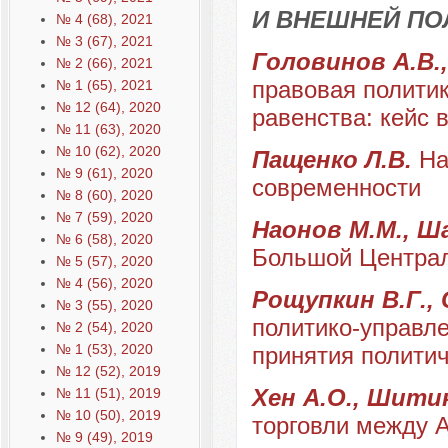
И ВНЕШНЕЙ ПО
№ 4 (68), 2021
№ 3 (67), 2021
Головинов А.В.
№ 2 (66), 2021
правовая полити
№ 1 (65), 2021
№ 12 (64), 2020
равенства: кейс в
№ 11 (63), 2020
№ 10 (62), 2020
Пащенко Л.В.
На
№ 9 (61), 2020
современности
№ 8 (60), 2020
№ 7 (59), 2020
Наонов М.М., Ш
№ 6 (58), 2020
Большой Централ
№ 5 (57), 2020
№ 4 (56), 2020
Рощупкин В.Г.,
№ 3 (55), 2020
политико-управле
№ 2 (54), 2020
№ 1 (53), 2020
принятия полити
№ 12 (52), 2019
Хен А.О., Шити
№ 11 (51), 2019
№ 10 (50), 2019
торговли между 
№ 9 (49), 2019