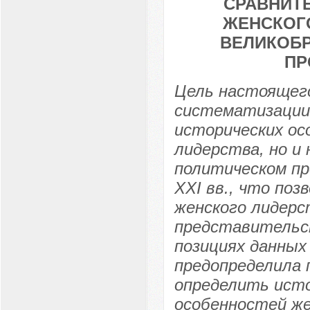
СРАВНИТ
ЖЕНСКОГ
ВЕЛИКОБРИ
ПР
Цель настоящего
систематизации
исторических ос
лидерства, но и
политическом пр
XXI вв., что по
женского лидерс
представительс
позициях данных
предопределила 
определить исто
особенностей же