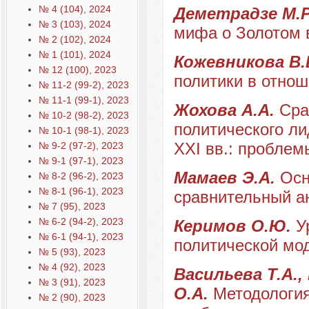
№ 4 (104), 2024
Деметрадзе М.
№ 3 (103), 2024
мифа о Золотом 
№ 2 (102), 2024
№ 1 (101), 2024
Кожевникова В.
№ 12 (100), 2023
политики в отно
№ 11-2 (99-2), 2023
№ 11-1 (99-1), 2023
Жохова А.А.
Сра
№ 10-2 (98-2), 2023
политического ли
№ 10-1 (98-1), 2023
XXI вв.: проблем
№ 9-2 (97-2), 2023
№ 9-1 (97-1), 2023
Мамаев Э.А.
Осн
№ 8-2 (96-2), 2023
№ 8-1 (96-1), 2023
сравнительный а
№ 7 (95), 2023
№ 6-2 (94-2), 2023
Керимов О.Ю.
У
№ 6-1 (94-1), 2023
политической мо
№ 5 (93), 2023
№ 4 (92), 2023
Васильева Т.А.,
№ 3 (91), 2023
О.А.
Методология
№ 2 (90), 2023