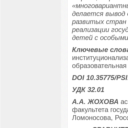
«многовариантны
делается вывод 
развитых стран 
реализации госу
детей с особым
Ключевые слов
институционализа
образовательная 
DOI 10.35775/PSI
УДК 32.01
А.А. ЖОХОВА
ас
факультета госу
Ломоносова, Росс