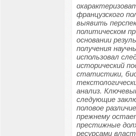
охарактеризоват
французского по
выявить перспек
политическом пр
основании резул
получения научн
использовал сле
исторический по
статистики, био
текстологически
анализ. Ключевы
следующие заклю
половое различи
прежнему остае
престижные дол
ресурсами власт