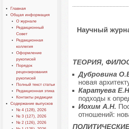
Главная
Общая информация
О журнале
Редакционный
Научный журна
Совет
Редакционная
коллегия
Оформление
рукописей
ТЕОРИЯ, ФИЛО
Порядок
рецензирования
Дубровина О.В
рукописей
новая архитек
Полный текст статьи
Каратуева Е.
Редакционная этика
подходы к опре
Контакты редакции
Содержание выпусков
Иохим А.Н.
По
№ 4 (128), 2026
отношений: нов
№ 3 (127), 2026
№ 2 (126), 2026
ПОЛИТИЧЕСКИЕ
№ 1 (125), 2026