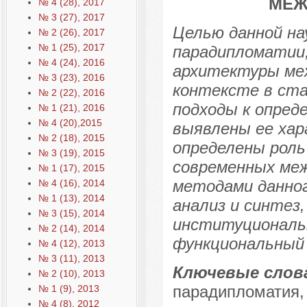
МЕЖ
№ 4 (28), 2017
№ 3 (27), 2017
Целью данной на
№ 2 (26), 2017
№ 1 (25), 2017
парадипломатии,
№ 4 (24), 2016
архитектуры ме
№ 3 (23), 2016
контексте в ст
№ 2 (22), 2016
подходы к опред
№ 1 (21), 2016
№ 4 (20),2015
выявлены ее хар
№ 2 (18), 2015
определены роль
№ 3 (19), 2015
современных ме
№ 1 (17), 2015
методами данног
№ 4 (16), 2014
№ 1 (13), 2014
анализ и синтез,
№ 3 (15), 2014
институциональ
№ 2 (14), 2014
функциональный 
№ 4 (12), 2013
№ 3 (11), 2013
Ключевые слов
№ 2 (10), 2013
парадипломатия,
№ 1 (9), 2013
№ 4 (8), 2012