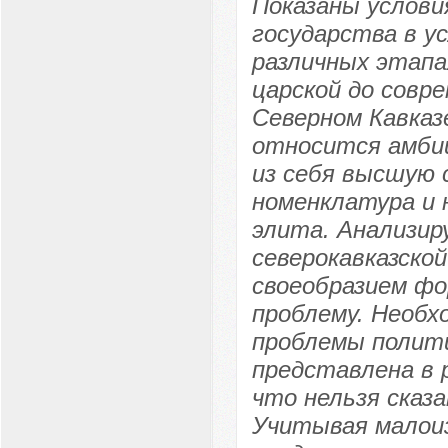
Показаны услови
государства в у
различных этап
царской до совр
Северном Кавказ
относится амбиц
из себя высшую 
номенклатура и 
элита. Анализир
северокавказско
своеобразием фо
проблему. Необ
проблемы полити
представлена в 
что нельзя сказ
Учитывая малоиз