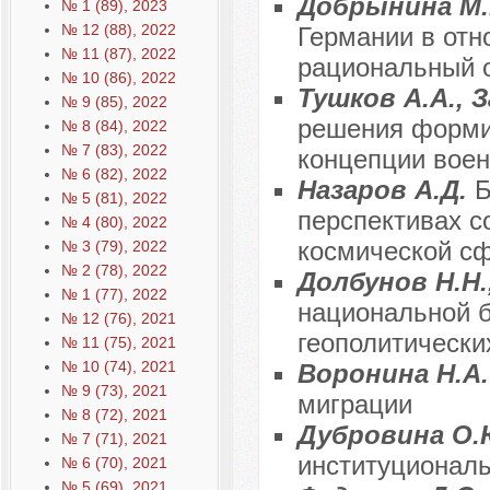
Добрынина М.
№ 1 (89), 2023
№ 12 (88), 2022
Германии в отн
№ 11 (87), 2022
рациональный 
№ 10 (86), 2022
Тушков А.А., 
№ 9 (85), 2022
решения форми
№ 8 (84), 2022
№ 7 (83), 2022
концепции воен
№ 6 (82), 2022
Назаров А.Д.
Б
№ 5 (81), 2022
перспективах с
№ 4 (80), 2022
космической с
№ 3 (79), 2022
№ 2 (78), 2022
Долбунов Н.Н.
№ 1 (77), 2022
национальной б
№ 12 (76), 2021
геополитически
№ 11 (75), 2021
№ 10 (74), 2021
Воронина Н.А
№ 9 (73), 2021
миграции
№ 8 (72), 2021
Дубровина О
№ 7 (71), 2021
институционал
№ 6 (70), 2021
№ 5 (69), 2021