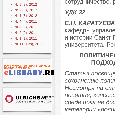
сотрудничество, 
№ 3 (7), 2012
№ 2 (6), 2012
УДК 32
№ 1 (5), 2012
№ 4 (4), 2011
Е.Н. КАРАТУЕВА
№ 3 (3), 2011
кафедры управле
№ 2 (2), 2011
и истории Санкт-
№ 1 (1), 2011
университета, Рос
№ 11 (128), 2025
ПОЛИТИЧЕ
ПОДХО
Статья посвяще
сохранению поли
Несмотря на от
понятия, консенс
среде пока не д
категории «поли