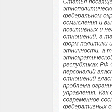
Статья посвяще
этнополитическо
федеральном окр
осмысления и в
позитивных и н
отношений, а та
форм политики и
этничности, а 
этнократической
республиках РФ
персоналий влас
отношений власт
проблема ограни
управления. Как
современное сос
федеративных от