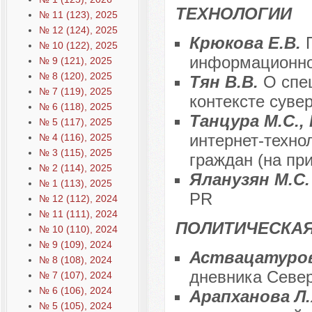
ТЕХНОЛОГИИ
№ 11 (123), 2025
№ 12 (124), 2025
Крюкова Е.В.
№ 10 (122), 2025
информационно-
№ 9 (121), 2025
№ 8 (120), 2025
Тян В.В.
О спе
№ 7 (119), 2025
контексте суве
№ 6 (118), 2025
Танцура М.С., 
№ 5 (117), 2025
интернет-техно
№ 4 (116), 2025
№ 3 (115), 2025
граждан (на пр
№ 2 (114), 2025
Яланузян М.С
№ 1 (113), 2025
PR
№ 12 (112), 2024
№ 11 (111), 2024
ПОЛИТИЧЕСКАЯ
№ 10 (110), 2024
№ 9 (109), 2024
Аствацатуров
№ 8 (108), 2024
дневника Север
№ 7 (107), 2024
№ 6 (106), 2024
Арапханова Л
№ 5 (105), 2024