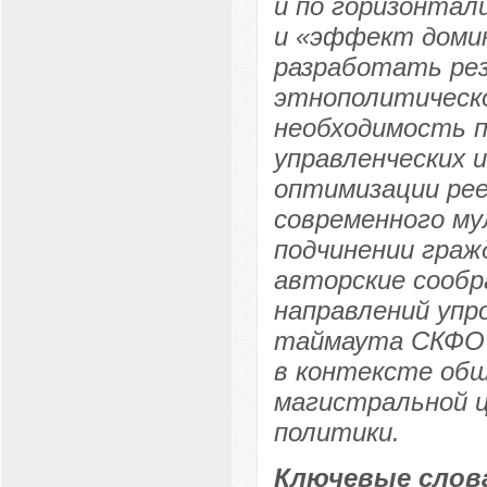
и по горизонта
и «эффект домин
разработать рез
этнополитическ
необходимость п
управленческих 
оптимизации рее
современного му
подчинении граж
авторские сообр
направлений упр
таймаута СКФО 
в контексте общ
магистральной ц
политики.
Ключевые слов