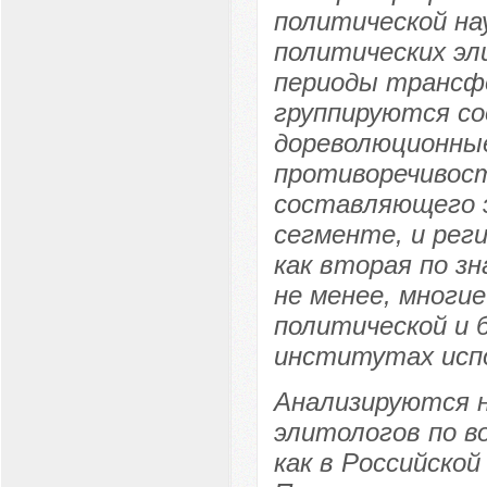
политической на
политических эл
периоды трансф
группируются со
дореволюционные
противоречивост
составляющего э
сегменте, и рег
как вторая по з
не менее, многи
политической и 
институтах испо
Анализируются н
элитологов по в
как в Российской