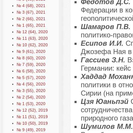
Федотов Д.С.
№ 4 (68), 2021
Федерации в ко
№ 3 (67), 2021
геополитическо
№ 2 (66), 2021
Шамаров П.В.
№ 1 (65), 2021
№ 12 (64), 2020
политико-прав
№ 11 (63), 2020
Есипов И.И.
С
№ 10 (62), 2020
Джозефа Ная в
№ 9 (61), 2020
№ 8 (60), 2020
Гассиев З.Н.
В
№ 7 (59), 2020
Германии: кейс
№ 6 (58), 2020
Хаддад Мохан
№ 5 (57), 2020
политики в отн
№ 4 (56), 2020
№ 3 (55), 2020
Сирии (на прим
№ 2 (54), 2020
Цзя Юаньпэй
№ 1 (53), 2020
сотрудничества
№ 12 (52), 2019
природного газ
№ 11 (51), 2019
№ 10 (50), 2019
Шумилов М.М.
№ 9 (49), 2019