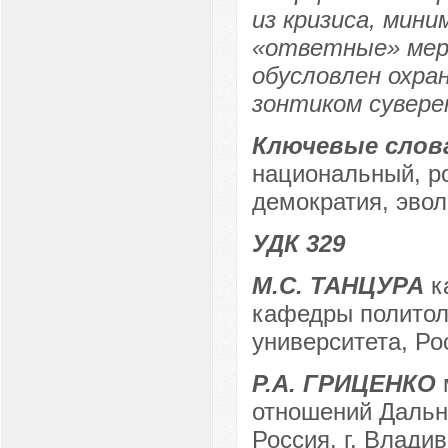
из кризиса, мини
«ответные» меры
обусловлен охра
зонтиком сувере
Ключевые слов
национальный, ро
демократия, эво
УДК 329
М.С. ТАНЦУРА
ка
кафедры политол
университета, Ро
Р.А. ГРИЦЕНКО
отношений Дальн
Россия, г. Влади