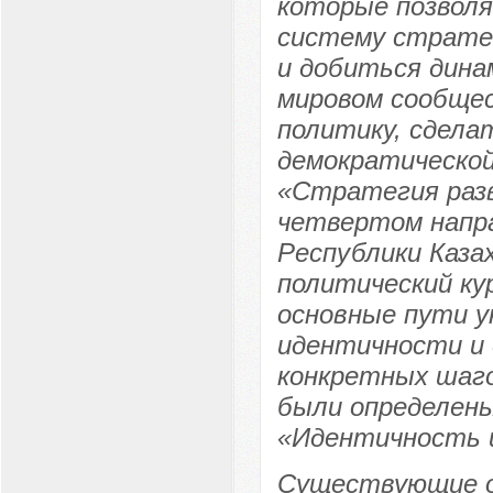
которые позвол
систему стратег
и добиться дина
мировом сообще
политику, сдела
демократической
«Стратегия разв
четвертом напр
Республики Каза
политический ку
основные пути у
идентичности и 
конкретных шаго
были определен
«Идентичность и
Существующие о