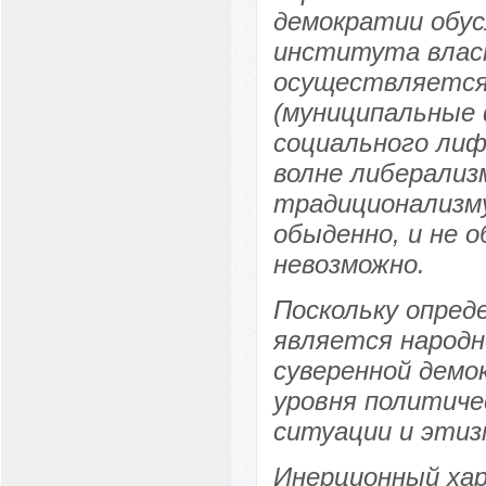
демократии обус
института влас
осуществляется
(муниципальные
социального лиф
волне либерализ
традиционализму
обыденно, и не 
невозможно.
Поскольку опред
является народн
суверенной демо
уровня политиче
ситуации и этиз
Инерционный хар