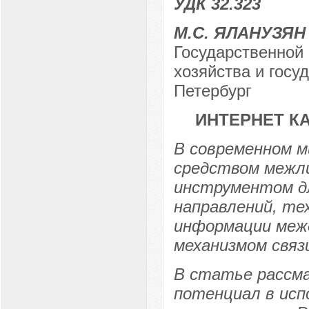
УДК 32.323
М.С. ЯЛАНУЗЯН
Государственной
хозяйства и госу
Петербург
ИНТЕРНЕТ К
В современном м
средством межли
инструментом д
направлений, те
информации межд
механизмом связ
В статье рассм
потенциал в исп