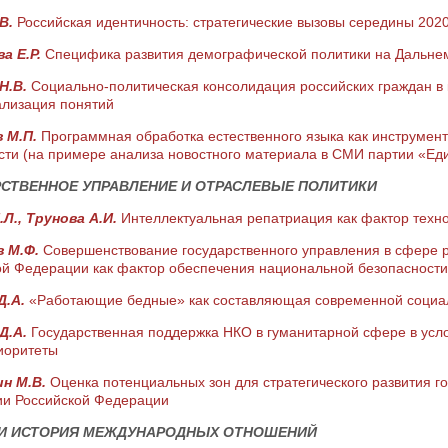
.В.
Российская идентичность: стратегические вызовы середины 2020
а Е.Р.
Специфика развития демографической политики на Дальнем
Н.В.
Социально-политическая консолидация российских граждан в 
ализация понятий
 М.П.
Программная обработка естественного языка как инструмент
сти (на примере анализа новостного материала в СМИ партии «Ед
СТВЕННОЕ УПРАВЛЕНИЕ И ОТРАСЛЕВЫЕ ПОЛИТИКИ
.Л., Трунова А.И.
Интеллектуальная репатриация как фактор техно
в М.Ф.
Совершенствование государственного управления в сфере 
ой Федерации как фактор обеспечения национальной безопасности
Д.А.
«Работающие бедные» как составляющая современной социал
Д.А.
Государственная поддержка НКО в гуманитарной сфере в усл
иоритеты
н М.В.
Оценка потенциальных зон для стратегического развития го
ии Российской Федерации
 И ИСТОРИЯ МЕЖДУНАРОДНЫХ ОТНОШЕНИЙ