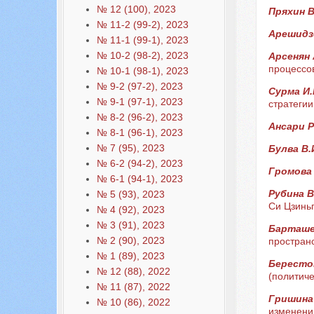
№ 12 (100), 2023
Пряхин В
№ 11-2 (99-2), 2023
Арешидзе
№ 11-1 (99-1), 2023
№ 10-2 (98-2), 2023
Арсенян 
процессо
№ 10-1 (98-1), 2023
№ 9-2 (97-2), 2023
Сурма И.
№ 9-1 (97-1), 2023
стратегии
№ 8-2 (96-2), 2023
Ансари 
№ 8-1 (96-1), 2023
№ 7 (95), 2023
Булва В.
№ 6-2 (94-2), 2023
Громова
№ 6-1 (94-1), 2023
Рубина В
№ 5 (93), 2023
Си Цзинь
№ 4 (92), 2023
№ 3 (91), 2023
Барташе
№ 2 (90), 2023
простран
№ 1 (89), 2023
Бересто
№ 12 (88), 2022
(политиче
№ 11 (87), 2022
Гришина 
№ 10 (86), 2022
изменения