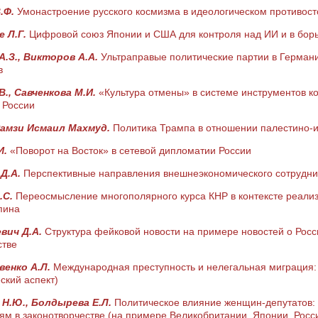
.Ф.
Умонастроение русского космизма в идеологическом противос
 Л.Г.
Цифровой союз Японии и США для контроля над ИИ и в бор
А.З., Викторов А.А.
Ультраправые политические партии в Герман
в
В., Савченкова М.И.
«Культура отмены» в системе инструментов к
 России
Рамзи Исмаил Махмуд.
Политика Трампа в отношении палестино-и
И.
«Поворот на Восток» в сетевой дипломатии России
 Д.А.
Перспективные направления внешнеэкономического сотрудни
.С.
Переосмысление многополярного курса КНР в контексте реализ
пина
вич Д.А.
Структура фейковой новости на примере новостей о Ро
стве
венко А.Л.
Международная преступность и нелегальная миграция:
ский аспект)
Н.Ю., Болдырева Е.Л.
Политическое влияние женщин-депутатов: 
м в законотворчестве (на примере Великобритании, Японии, Росс