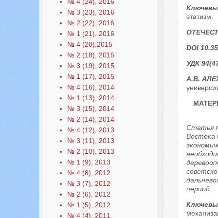
№ 4 (24), 2016
Ключевы
№ 3 (23), 2016
этатизм.
№ 2 (22), 2016
ОТЕЧЕС
№ 1 (21), 2016
№ 4 (20),2015
DOI 10.35
№ 2 (18), 2015
УДК 94(47
№ 3 (19), 2015
№ 1 (17), 2015
А.В. АЛ
№ 4 (16), 2014
университ
№ 1 (13), 2014
МАТЕР
№ 3 (15), 2014
№ 2 (14), 2014
Статья п
№ 4 (12), 2013
Востока 
№ 3 (11), 2013
экономич
№ 2 (10), 2013
необходи
№ 1 (9), 2013
деревооп
советско
№ 4 (8), 2012
дальнево
№ 3 (7), 2012
период.
№ 2 (6), 2012
Ключевы
№ 1 (5), 2012
механиза
№ 4 (4), 2011