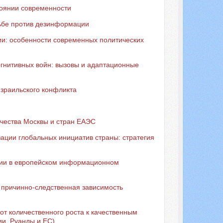
тоянии современности
ьбе против дезинформации
ии: особенности современных политических
огнитивных войн: вызовы и адаптационные
зраильского конфликта
чества Москвы и стран ЕАЭС
ации глобальных инициатив страны: стратегия
ссии в европейском информационном
 причинно-следственная зависимость
от количественного роста к качественным
ии, Руанды и ЕС)