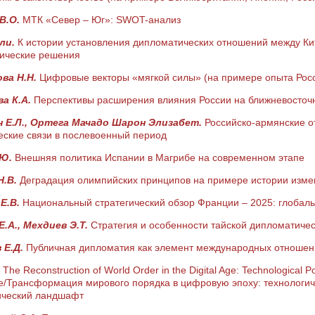
В.О.
МТК «Север – Юг»: SWOT-анализ
ьли.
К истории установления дипломатических отношений между Кит
ические решения
ва Н.Н.
Цифровые векторы «мягкой силы» (на примере опыта Росси
а К.А.
Перспективы расширения влияния России на ближневосточн
 Е.Л., Ортега Мачадо Шарон Элизабет.
Российско-армянские о
еские связи в послевоенный период
.Ю.
Внешняя политика Испании в Магрибе на современном этапе
Н.В.
Деградация олимпийских принципов на примере истории измен
Е.В.
Национальный стратегический обзор Франции – 2025: глобал
Е.А., Мехдиев Э.Т.
Стратегия и особенности тайской дипломатичес
 Е.Д.
Публичная дипломатия как элемент международных отношени
.
The Reconstruction of World Order in the Digital Age: Technological 
e/Трансформация мирового порядка в цифровую эпоху: технологич
ический ландшафт