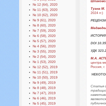
Шпаковс
№ 12 (64), 2020
Туана М.
№ 11 (63), 2020
2024 гг.)
№ 10 (62), 2020
№ 9 (61), 2020
РЕЦЕНЗИ
№ 8 (60), 2020
Медведев
№ 7 (59), 2020
ИСТОРИЯ
№ 6 (58), 2020
№ 5 (57), 2020
DOI 10.35
№ 4 (56), 2020
УДК 323.
№ 3 (55), 2020
№ 2 (54), 2020
М.А. АС
№ 1 (53), 2020
центра м
Россия, г
№ 12 (52), 2019
№ 11 (51), 2019
НЕКОТО
№ 10 (50), 2019
№ 9 (49), 2019
Статья с
№ 8 (48), 2019
традицио
№ 7 (47), 2019
наметивш
№ 6 (46), 2019
являются
публично
№ 5 (45), 2019