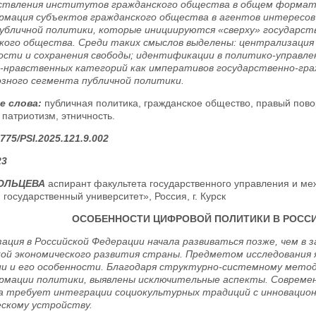
ствления институтов гражданского общества в общем формати
мация субъектов гражданского общества в агентов интересов
убличной политики, которые инициируются «сверху» государст
кого общества. Среди таких смыслов выделены: централизация 
ости и сохранения свободы; идентификации в политико-управле
-нравственных категорий как императивов государственно-гра
озного сегмента публичной политики.
е слова:
публичная политика, гражданское общество, правый пово
 патриотизм, этничность.
775/PSI.2025.121.9.002
23
БОЛЬЦЕВА
аспирант факультета государственного управления и 
государственный университет», Россия, г. Курск
ОСОБЕННОСТИ ЦИФРОВОЙ ПОЛИТИКИ В РОСС
ация в Российской Федерации начала развиваться позже, чем в 
ой экономического развития страны. Предметом исследования я
и и его особенности. Благодаря структурно-системному метод
мации политики, выявлены исключительные аспекты. Совреме
 требует интеграции социокультурных традиций с инновацион
скому устройству.