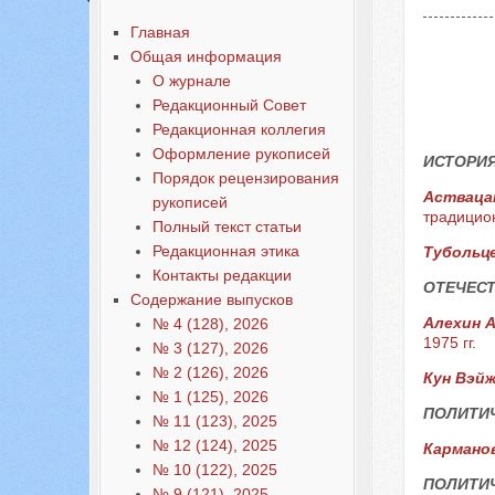
Главная
Общая информация
О журнале
Редакционный Совет
Редакционная коллегия
Оформление рукописей
ИСТОРИЯ
Порядок рецензирования
Астваца
рукописей
традицио
Полный текст статьи
Редакционная этика
Тубольце
Контакты редакции
ОТЕЧЕС
Содержание выпусков
Алехин А
№ 4 (128), 2026
1975 гг.
№ 3 (127), 2026
№ 2 (126), 2026
Кун Вэй
№ 1 (125), 2026
ПОЛИТИ
№ 11 (123), 2025
№ 12 (124), 2025
Карманов
№ 10 (122), 2025
ПОЛИТИЧ
№ 9 (121), 2025