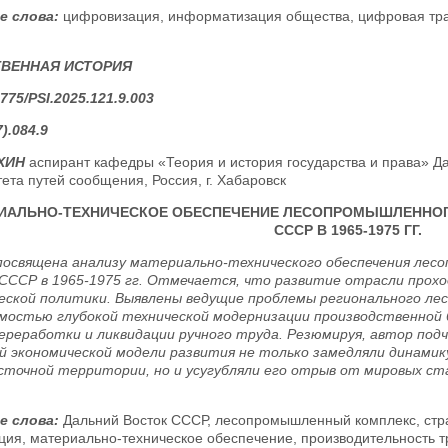
е слова:
цифровизация, информатизация общества, цифровая тр
ТВЕННАЯ ИСТОРИЯ
775/PSI.2025.121.9.003
).084.9
ЕХИН
аспирант кафедры «Теория и история государства и права» Да
ета путей сообщения, Россия, г. Хабаровск
ИАЛЬНО-ТЕХНИЧЕСКОЕ ОБЕСПЕЧЕНИЕ ЛЕСОПРОМЫШЛЕННОГ
СССР В 1965-1975 ГГ.
освящена анализу материально-технического обеспечения лес
СССР в 1965-1975 гг. Отмечается, что развитие отрасли прохо
еской политики. Выявлены ведущие проблемы регионального лес
мостью глубокой технической модернизации производственной 
ереработки и ликвидации ручного труда. Резюмируя, автор под
й экономической модели развития не только замедляли динами
сточной территории, но и усугубляли его отрыв от мировых ст
е слова:
Дальний Восток СССР, лесопромышленный комплекс, стра
ция, материально-техническое обеспечение, производительность т