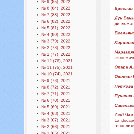
№ 9 (85), 2022
№ 8 (84), 2022
Бреслав 
№ 7 (83), 2022
Дун Ван
№ 6 (82), 2022
дипломат
№ 5 (81), 2022
Емельяно
№ 4 (80), 2022
№ 3 (79), 2022
Ларионов
№ 2 (78), 2022
Маргарян
№ 1 (77), 2022
экономич
№ 12 (76), 2021
Опара А
№ 11 (75), 2021
№ 10 (74), 2021
Охитин 
№ 9 (73), 2021
Петкова 
№ 8 (72), 2021
№ 7 (71), 2021
Пучнина 
№ 6 (70), 2021
Савельев
№ 5 (69), 2021
№ 4 (68), 2021
Сюй Чан
№ 3 (67), 2021
Landscap
геополит
№ 2 (66), 2021
№ 1 (65), 2021