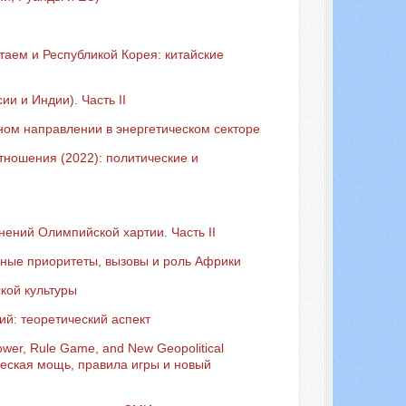
аем и Республикой Корея: китайские
и и Индии). Часть II
ом направлении в энергетическом секторе
тношения (2022): политические и
ений Олимпийской хартии. Часть II
ьные приоритеты, вызовы и роль Африки
кой культуры
й: теоретический аспект
Power, Rule Game, and New Geopolitical
еская мощь, правила игры и новый