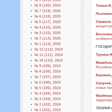
№ 8 (120), 2025
Титов В
№ 7 (119), 2025
Лысенков
№ 6 (118), 2025
Самаков 
№ 5 (117), 2025
концепту
№ 4 (116), 2025
№ 3 (115), 2025
Бессонов
№ 2 (114), 2025
особенно
№ 1 (113), 2025
ГОСУДАР
№ 12 (112), 2024
Трунов И
№ 11 (111), 2024
№ 10 (110), 2024
Магадие
№ 9 (109), 2024
Российск
№ 8 (108), 2024
Корнеев 
№ 7 (107), 2024
№ 6 (106), 2024
Самусев 
новые пр
№ 5 (105), 2024
№ 4 (104), 2024
Фандюши
№ 3 (103), 2024
территор
№ 2 (102), 2024
ТЕОРИЯ
№ 1 (101), 2024