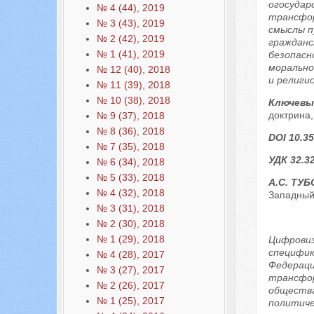
огосудар
№ 4 (44), 2019
трансфор
№ 3 (43), 2019
смыслы п
№ 2 (42), 2019
гражданс
№ 1 (41), 2019
безопасн
морально
№ 12 (40), 2018
и религи
№ 11 (39), 2018
№ 10 (38), 2018
Ключевы
доктрина,
№ 9 (37), 2018
№ 8 (36), 2018
DOI 10.35
№ 7 (35), 2018
УДК 32.3
№ 6 (34), 2018
№ 5 (33), 2018
А.С. ТУ
№ 4 (32), 2018
Западный 
№ 3 (31), 2018
№ 2 (30), 2018
№ 1 (29), 2018
Цифровиз
специфик
№ 4 (28), 2017
Федераци
№ 3 (27), 2017
трансфор
№ 2 (26), 2017
общества
№ 1 (25), 2017
политиче