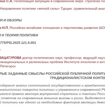
кий С.А.
Политизация миграции в современном мире: стратегии го
Направления политики «мягкой силы» Турции: сравнительный анал
И И ОБЗОРЫ
 Н.П.
Российско-китайские отношения и перспективы развития Ш
 И ТЕОРИЯ ПОЛИТИКИ
775/PSI.2025.121.9.001
2
ТВАЦАТУРОВА
доктор политических наук, профессор, ведущий нау
ежнациональных и религиозных проблем Института этнологии и ант
. Пятигорск
РЫЕ ЗАДАННЫЕ СМЫСЛЫ РОССИЙСКОЙ ПУБЛИЧНОЙ ПОЛИТИ
ТРАДИЦИОНАЛИСТСКОМ КОНТЕ
одержит анализ соотношений государственного и гражданског
налистского поворота политики и управления в современной 
егося правого вектора внутренней стратегии и тактики Росси
 ответом на современные внешние вызовы и риски. Выделяютс
й политики как одного из необходимых факторов эволюции дем