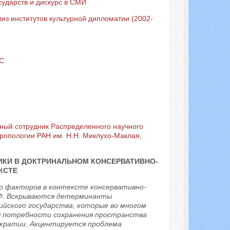
сударств и дискурс в СМИ
из институтов культурной дипломатии (2002-
ОС
чный сотрудник Распределенного научного
ропологии РАН им. Н.Н. Миклухо-Маклая,
КИ В ДОКТРИНАЛЬНОМ КОНСЕРВАТИВНО-
КСТЕ
о факторов в контексте консервативно-
РФ. Вскрываются детерминанты
йского государства, которые во многом
я потребности сохранения пространства
ократии. Акцентируется проблема