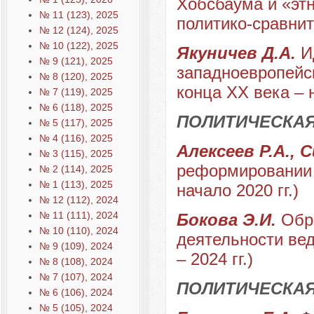
Хобсбаума и «эт
№ 11 (123), 2025
политико-сравни
№ 12 (124), 2025
№ 10 (122), 2025
Якуничев Д.А.
И
№ 9 (121), 2025
западноевропейс
№ 8 (120), 2025
конца XX века – 
№ 7 (119), 2025
№ 6 (118), 2025
ПОЛИТИЧЕСКАЯ
№ 5 (117), 2025
№ 4 (116), 2025
Алексеев Р.А., 
№ 3 (115), 2025
реформировании 
№ 2 (114), 2025
№ 1 (113), 2025
начало 2020 гг.)
№ 12 (112), 2024
№ 11 (111), 2024
Бокова Э.И.
Обр
№ 10 (110), 2024
деятельности вед
№ 9 (109), 2024
– 2024 гг.)
№ 8 (108), 2024
№ 7 (107), 2024
ПОЛИТИЧЕСКА
№ 6 (106), 2024
№ 5 (105), 2024