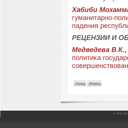
Хабиби Мохамма
гуманитарно-поли
падения республ
РЕЦЕНЗИИ И О
Медведева В.К.,
политика госуда
совершенствовани
Назад
Вперёд
© 2012 