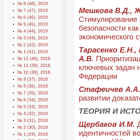
№ 8 (48), 2019
Мешкова В.Д., Ж
№ 7 (47), 2019
№ 6 (46), 2019
Стимулирование 
№ 5 (45), 2019
безопасности как
№ 4 (44), 2019
экономического с
№ 3 (43), 2019
№ 2 (42), 2019
Тарасенко Е.Н.,
№ 1 (41), 2019
А.В.
Приоритизац
№ 12 (40), 2018
№ 11 (39), 2018
ключевых задач 
№ 10 (38), 2018
Федерации
№ 9 (37), 2018
№ 8 (36), 2018
Стафеичев А.А
№ 7 (35), 2018
развитии доказат
№ 6 (34), 2018
№ 5 (33), 2018
ТЕОРИЯ И ИС
№ 4 (32), 2018
№ 3 (31), 2018
Щербаков И.М.
№ 2 (30), 2018
идентичностей в
№ 1 (29), 2018