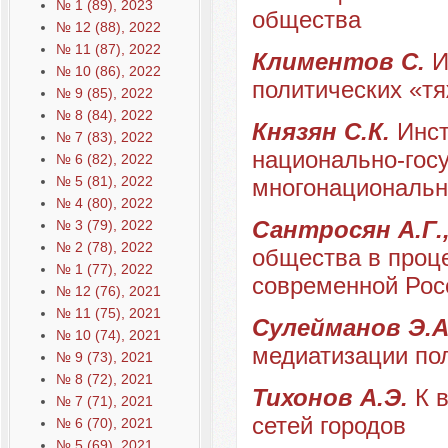
№ 1 (89), 2023
общества
№ 12 (88), 2022
№ 11 (87), 2022
Климентов С.
И
№ 10 (86), 2022
политических «т
№ 9 (85), 2022
№ 8 (84), 2022
Князян С.К.
Инст
№ 7 (83), 2022
национально-гос
№ 6 (82), 2022
№ 5 (81), 2022
многонациональ
№ 4 (80), 2022
Сантросян А.Г.
№ 3 (79), 2022
№ 2 (78), 2022
общества в проц
№ 1 (77), 2022
современной Рос
№ 12 (76), 2021
№ 11 (75), 2021
Сулейманов Э.
№ 10 (74), 2021
медиатизации по
№ 9 (73), 2021
№ 8 (72), 2021
Тихонов А.Э.
К 
№ 7 (71), 2021
сетей городов
№ 6 (70), 2021
№ 5 (69), 2021