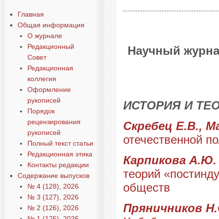
Главная
Общая информация
О журнале
Редакционный
Научный журна
Совет
Редакционная
коллегия
Оформление
рукописей
ИСТОРИЯ И ТЕ
Порядок
рецензирования
Скребец Е.В., 
рукописей
отечественной по
Полный текст статьи
Редакционная этика
Карпикова А.Ю
Контакты редакции
теорий «постинд
Содержание выпусков
обществ
№ 4 (128), 2026
№ 3 (127), 2026
Пряничников Н
№ 2 (126), 2026
№ 1 (125), 2026