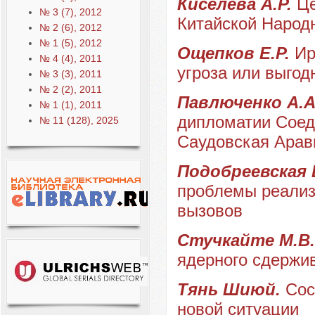
Киселева А.Р.
Це
№ 3 (7), 2012
Китайской Народ
№ 2 (6), 2012
№ 1 (5), 2012
Ощепков Е.Р.
Ир
№ 4 (4), 2011
угроза или выгод
№ 3 (3), 2011
№ 2 (2), 2011
Павлюченко А.
№ 1 (1), 2011
дипломатии Соед
№ 11 (128), 2025
Саудовская Арав
Подобреевская 
проблемы реализ
вызовов
Стучкайте М.В
ядерного сдержив
Тянь Шиюй.
Сос
новой ситуации