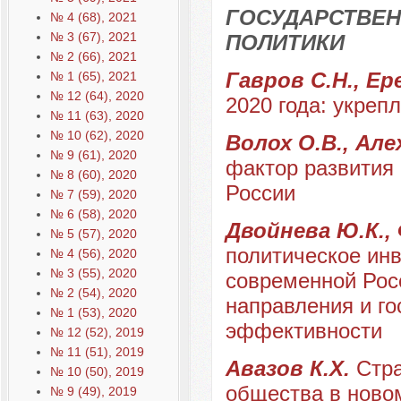
ГОСУДАРСТВЕН
№ 4 (68), 2021
№ 3 (67), 2021
ПОЛИТИКИ
№ 2 (66), 2021
Гавров С.Н., Ер
№ 1 (65), 2021
№ 12 (64), 2020
2020 года: укреп
№ 11 (63), 2020
№ 10 (62), 2020
Волох О.В., Але
№ 9 (61), 2020
фактор развития 
№ 8 (60), 2020
России
№ 7 (59), 2020
№ 6 (58), 2020
Двойнева Ю.К., 
№ 5 (57), 2020
политическое инв
№ 4 (56), 2020
№ 3 (55), 2020
современной Рос
№ 2 (54), 2020
направления и г
№ 1 (53), 2020
эффективности
№ 12 (52), 2019
№ 11 (51), 2019
Авазов К.Х.
Стра
№ 10 (50), 2019
общества в ново
№ 9 (49), 2019