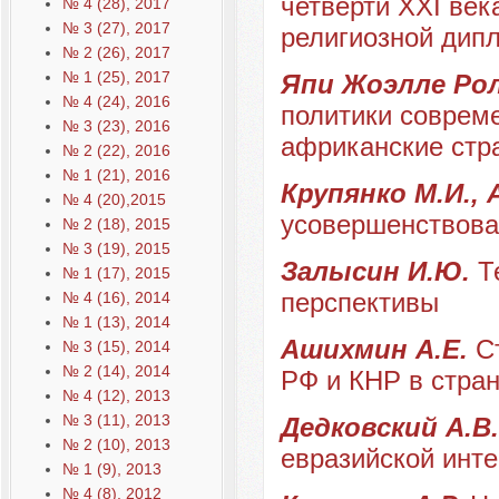
четверти XXI век
№ 4 (28), 2017
№ 3 (27), 2017
религиозной дип
№ 2 (26), 2017
№ 1 (25), 2017
Япи Жоэлле Рол
№ 4 (24), 2016
политики соврем
№ 3 (23), 2016
африканские стран
№ 2 (22), 2016
№ 1 (21), 2016
Крупянко М.И., 
№ 4 (20),2015
усовершенствован
№ 2 (18), 2015
№ 3 (19), 2015
Залысин И.Ю.
Т
№ 1 (17), 2015
перспективы
№ 4 (16), 2014
№ 1 (13), 2014
Ашихмин А.Е.
С
№ 3 (15), 2014
№ 2 (14), 2014
РФ и КНР в стра
№ 4 (12), 2013
№ 3 (11), 2013
Дедковский А.В
№ 2 (10), 2013
евразийской инт
№ 1 (9), 2013
№ 4 (8), 2012