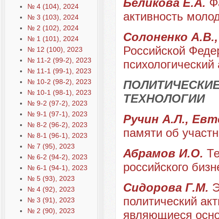
Беликова Е.А.
Ф
№ 4 (104), 2024
активность молод
№ 3 (103), 2024
№ 2 (102), 2024
Солоненко А.В.
№ 1 (101), 2024
Российской Федер
№ 12 (100), 2023
№ 11-2 (99-2), 2023
психологический 
№ 11-1 (99-1), 2023
№ 10-2 (98-2), 2023
ПОЛИТИЧЕСКИЕ
№ 10-1 (98-1), 2023
ТЕХНОЛОГИИ
№ 9-2 (97-2), 2023
№ 9-1 (97-1), 2023
Ручин А.Л., Евт
№ 8-2 (96-2), 2023
памяти об участ
№ 8-1 (96-1), 2023
№ 7 (95), 2023
Абрамов И.О.
Те
№ 6-2 (94-2), 2023
российского бизн
№ 6-1 (94-1), 2023
№ 5 (93), 2023
Сидорова Г.М.
Э
№ 4 (92), 2023
политический акт
№ 3 (91), 2023
№ 2 (90), 2023
являющиеся осно