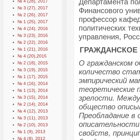
Департамента по
№ 4 (28), 2017
№ 3 (27), 2017
Финансового уни
№ 2 (26), 2017
профессор кафед
№ 1 (25), 2017
политических тех
№ 4 (24), 2016
управления, Росс
№ 3 (23), 2016
№ 2 (22), 2016
ГРАЖДАНСКОЕ 
№ 1 (21), 2016
№ 4 (20),2015
О гражданском о
№ 2 (18), 2015
№ 3 (19), 2015
количество стат
№ 1 (17), 2015
эмпирический ма
№ 4 (16), 2014
теоретические п
№ 1 (13), 2014
зрелости. Между
№ 3 (15), 2014
№ 2 (14), 2014
общество описыв
№ 4 (12), 2013
Преобладание в 
№ 3 (11), 2013
описательности 
№ 2 (10), 2013
свойств, принци
№ 1 (9), 2013
№ 4 (8), 2012