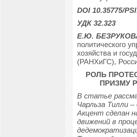
DOI 10.35775/PSI
УДК 32.323
Е.Ю. БЕЗРУКОВ
политического уп
хозяйства и гос
(РАНХиГС), Росси
РОЛЬ ПРОТЕС
ПРИЗМУ 
В статье рассм
Чарльза Тилли – 
Акцент сделан н
движений в проц
дедемократизаци