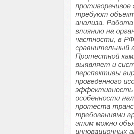
противоречивое 
требуют объекти
анализа. Работа
влиянию на орга
частности, в РФ
сравнительный а
Протестной камп
выявляет и сис
перспективы вир
проведенного ис
эффективность 
особенности нал
протеста транс
требованиями вр
этим можно объ
инновационных а