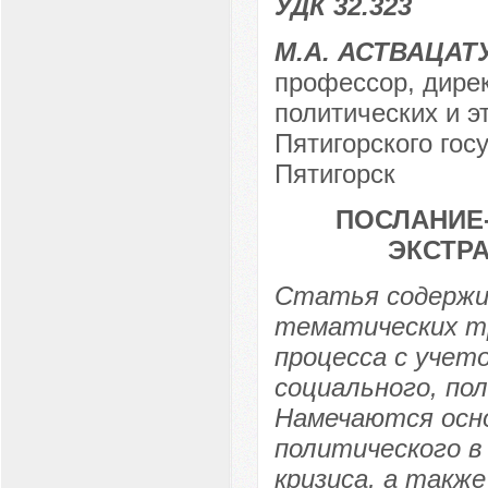
УДК 32.323
М.А. АСТВАЦАТ
профессор, дире
политических и э
Пятигорского госу
Пятигорск
ПОСЛАНИЕ
ЭКСТР
Статья содержи
тематических тр
процесса с учето
социального, по
Намечаются осно
политического в
кризиса, а также