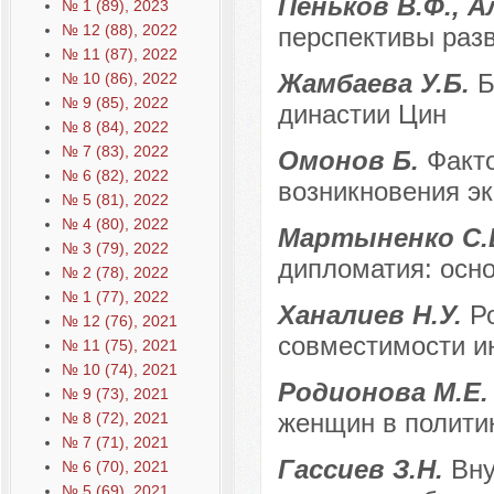
Пеньков В.Ф., 
№ 1 (89), 2023
№ 12 (88), 2022
перспективы разв
№ 11 (87), 2022
Жамбаева У.Б.
Б
№ 10 (86), 2022
№ 9 (85), 2022
династии Цин
№ 8 (84), 2022
№ 7 (83), 2022
Омонов Б.
Факто
№ 6 (82), 2022
возникновения эк
№ 5 (81), 2022
№ 4 (80), 2022
Мартыненко С.Е
№ 3 (79), 2022
дипломатия: осн
№ 2 (78), 2022
№ 1 (77), 2022
Ханалиев Н.У.
Р
№ 12 (76), 2021
совместимости и
№ 11 (75), 2021
№ 10 (74), 2021
Родионова М.Е
№ 9 (73), 2021
женщин в политик
№ 8 (72), 2021
№ 7 (71), 2021
Гассиев З.Н.
Вну
№ 6 (70), 2021
№ 5 (69), 2021