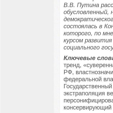
В.В. Путина рас
обусловленный, 
демократическог
состоялась в Ко
которого, по мн
курсом развития 
социального гос
Ключевые слов
тренд, «суверенн
РФ, властнознач
федеральной вла
Государственный 
экстраполяция ве
персонифицирован
консервирующий 