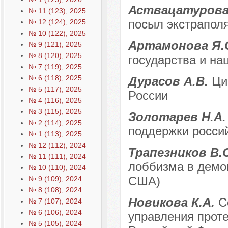
Аствацатурова
№ 11 (123), 2025
посыл экстрапол
№ 12 (124), 2025
№ 10 (122), 2025
Артамонова Я.С
№ 9 (121), 2025
№ 8 (120), 2025
государства и на
№ 7 (119), 2025
№ 6 (118), 2025
Дурасов А.В.
Ци
№ 5 (117), 2025
России
№ 4 (116), 2025
№ 3 (115), 2025
Золотарев Н.А
№ 2 (114), 2025
поддержки россий
№ 1 (113), 2025
№ 12 (112), 2024
Трапезников В.
№ 11 (111), 2024
лоббизма в демо
№ 10 (110), 2024
США)
№ 9 (109), 2024
№ 8 (108), 2024
Новикова К.А.
С
№ 7 (107), 2024
№ 6 (106), 2024
управления прот
№ 5 (105), 2024