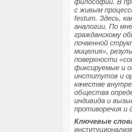
философии. В пр
с живым процесс
festum. Здесь, к
аналогии. По мн
гражданскому об
почвенной струк
мицелия», резул
поверхности «со
фиксируемые и 
институтов и ор
качестве внутре
общества опред
индивида и вызы
противоречия и 
Ключевые слов
институционализм