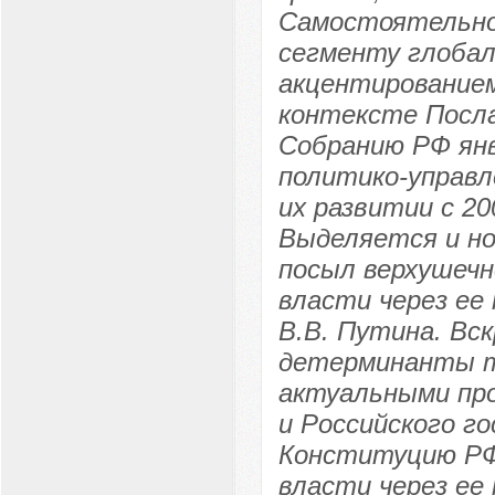
Самостоятельно
сегменту глобал
акцентированием
контексте Посл
Собранию РФ янв
политико-управл
их развитии с 20
Выделяется и н
посыл верхушечн
власти через ее
В.В. Путина. В
детерминанты т
актуальными пр
и Российского го
Конституцию РФ 
власти через ее