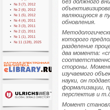
без должного вн
№ 3 (7), 2012
объективизирова
№ 2 (6), 2012
являющуюся в пу
№ 1 (5), 2012
№ 4 (4), 2011
обновления.
№ 3 (3), 2011
Методологическ
№ 2 (2), 2011
№ 1 (1), 2011
которого предло
№ 11 (128), 2025
разделение проц
два момента: «
соответственно
стороны. Момен
изучаемого объе
науки, он поддае
формализации, п
перспектив и т.д
Момент становл