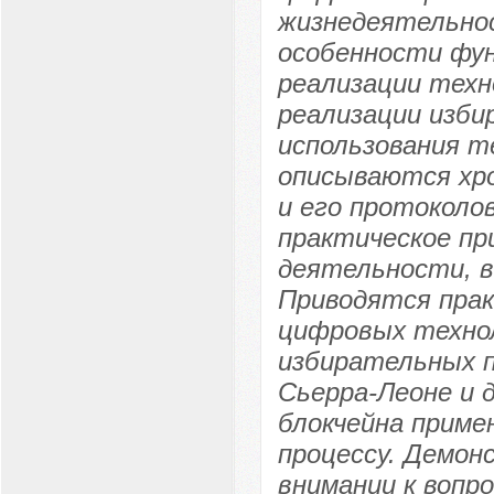
жизнедеятельно
особенности фун
реализации техн
реализации изби
использования т
описываются хро
и его протоколо
практическое пр
деятельности, в
Приводятся прак
цифровых технол
избирательных п
Сьерра-Леоне и 
блокчейна приме
процессу. Демон
внимании к вопро