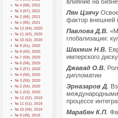
влияние на бизне
№ 4 (68), 2021
№ 3 (67), 2021
Лян Цзячу
Освое
№ 2 (66), 2021
фактор внешней 
№ 1 (65), 2021
№ 12 (64), 2020
Павлова Д.В.
«М
№ 11 (63), 2020
глобализации: ку
№ 10 (62), 2020
№ 9 (61), 2020
Шахмин Н.В.
Ев
№ 8 (60), 2020
имперского диску
№ 7 (59), 2020
№ 6 (58), 2020
Джавад О.В.
Рол
№ 5 (57), 2020
дипломатии
№ 4 (56), 2020
№ 3 (55), 2020
Эрназаров Д.
Вз
№ 2 (54), 2020
№ 1 (53), 2020
международными 
№ 12 (52), 2019
процессе интегр
№ 11 (51), 2019
№ 10 (50), 2019
Марабян К.П.
Фа
№ 9 (49), 2019