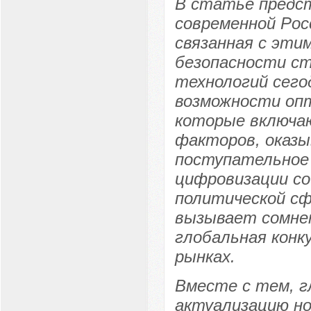
В статье предст
современной Рос
связанная с эти
безопасности с
технологий сего
возможности опт
которые включаю
факторов, оказы
поступательное 
цифровизации со
политической сф
вызывает сомнен
глобальная конк
рынках.
Вместе с тем, г
актуализацию но