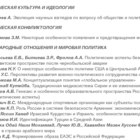
ЕСКАЯ КУЛЬТУРА И ИДЕОЛОГИИ
ев А.
Эволюция научных взглядов по вопросу об обществе и полит
ЧЕСКАЯ КОНФЛИКТОЛОГИЯ
нова З.М.
Некоторые особенности появления и предотвращения 
АРОДНЫЕ ОТНОШЕНИЯ И МИРОВАЯ ПОЛИТИКА
ьева Е.В., Битиева З.Р., Фролов А.А.
Политические аспекты без
ветском пространстве после чернобыльской аварии
иев Н.У.
О некоторых особенностях политики США в Центральной 
 У.С.
Перспективы развития военно-политического сотрудничества с
нкова М.А.
Концептуализация понятия «глобальное управление»
хаб Кутейба.
Традиционная медиасистема Сирии и ее изменения
ов А.В.
Генезис и особенности образовательного пространства Рос
итические аспекты)
вич В.С.
Международные спортивные организации как субъекты пол
ян К.П.
Роль России в системе безопасности Армении: экономичес
 Яссин Хамад
Иракский Курдистан и Израиль: особенности взаимо
мов И.И.
Идентификация Турции в Средней Азии
ха Одай Наим Мохаммад, Лучко Ю.В., Хавамдех Мазен Хуссен 
 в странах арабского мира
 К.Д.
Формирование образа ЕАЭС в Российской Федерации