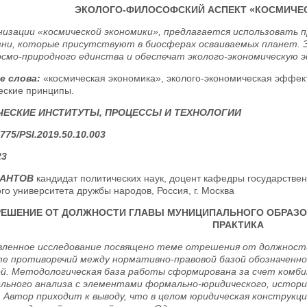
ЭКОЛОГО-ФИЛОСОФСКИЙ АСПЕКТ «КОСМИЧЕ
низации «космической экономики», предлагается использовать 
ни, которые присутствуют в биосферах осваиваемых планет. Э
осмо-природного единства и обеспечат эколого-экономическую 
е слова:
«космическая экономика», эколого-экономическая эффект
еские принципы.
ЕСКИЕ ИНСТИТУТЫ, ПРОЦЕССЫ И ТЕХНОЛОГИИ
775/PSI.2019.50.10.003
23
ИАНТОВ
кандидат политических наук, доцент кафедры государстве
го университета дружбы народов, Россия, г. Москва
РЕШЕНИЕ ОТ ДОЛЖНОСТИ ГЛАВЫ МУНИЦИПАЛЬНОГО ОБРАЗО
ПРАКТИКА
ленное исследование посвящено теме отрешения от должности
е противоречий между нормативно-правовой базой обозначенн
й. Методологическая база работы сформирована за счет комби
льного анализа с элементами формально-юридического, историк
. Автор приходит к выводу, что в целом юридическая конструк