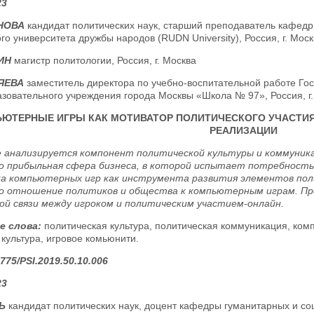
23
АНОВА
кандидат политических наук, старший преподаватель кафедр
го университета дружбы народов (RUDN University), Россия, г. Моск
ИН
магистр политологии, Россия, г. Москва
ЛЯЕВА
заместитель директора по учебно-воспитательной работе Го
зовательного учреждения города Москвы «Школа № 97», Россия, г.
ЮТЕРНЫЕ ИГРЫ КАК МОТИВАТОР ПОЛИТИЧЕСКОГО УЧАСТИЯ
РЕАЛИЗАЦИИ
 анализируется компонент политической культуры и коммуник
о прибыльная сфера бизнеса, в которой испытает потребность
а компьютерных игр как инструмента развития элементов пол
 отношение политиков и общества к компьютерным играм. Пр
ой связи между игроком и политическим участием-онлайн.
е слова:
политическая культура, политическая коммуникация, ком
культура, игровое комьюнити.
775/PSI.2019.50.10.006
23
Ь
кандидат политических наук, доцент кафедры гуманитарных и с