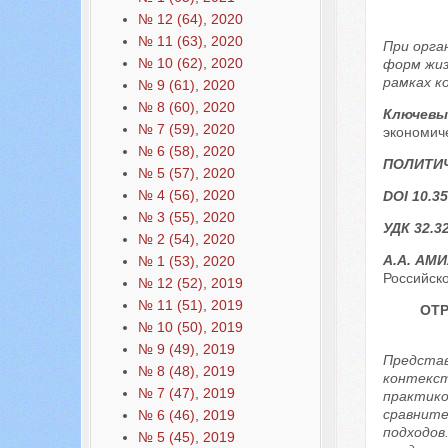
№ 12 (64), 2020
№ 11 (63), 2020
При орга
№ 10 (62), 2020
форм жиз
рамках к
№ 9 (61), 2020
№ 8 (60), 2020
Ключевы
№ 7 (59), 2020
экономич
№ 6 (58), 2020
ПОЛИТИЧ
№ 5 (57), 2020
№ 4 (56), 2020
DOI 10.35
№ 3 (55), 2020
УДК 32.3
№ 2 (54), 2020
А.А. АМ
№ 1 (53), 2020
Российско
№ 12 (52), 2019
№ 11 (51), 2019
ОТ
№ 10 (50), 2019
№ 9 (49), 2019
Представ
№ 8 (48), 2019
контекст
№ 7 (47), 2019
практико
сравните
№ 6 (46), 2019
подходов
№ 5 (45), 2019