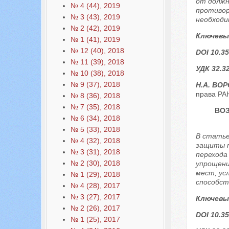
от должн
№ 4 (44), 2019
противор
№ 3 (43), 2019
необходи
№ 2 (42), 2019
Ключевы
№ 1 (41), 2019
№ 12 (40), 2018
DOI 10.35
№ 11 (39), 2018
УДК 32.3
№ 10 (38), 2018
№ 9 (37), 2018
Н.А. ВО
права РАН
№ 8 (36), 2018
№ 7 (35), 2018
ВО
№ 6 (34), 2018
№ 5 (33), 2018
В статье
№ 4 (32), 2018
защиты п
№ 3 (31), 2018
перехода
№ 2 (30), 2018
упрощени
мест, ус
№ 1 (29), 2018
способст
№ 4 (28), 2017
№ 3 (27), 2017
Ключевы
№ 2 (26), 2017
DOI 10.35
№ 1 (25), 2017