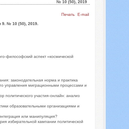
№ 10 (50), 2019
Искать...
Печать
E-mail
. № 10 (50), 2019.
ого-философский аспект «космической
ния: законодательная норма и практика
ого управления миграционными процессами и
ор политического участия-онлайн: анализ
ктики образовательными организациями и
интеграция или манипуляция?
ария избирательной кампании политической