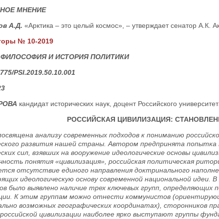
ТНОЕ МНЕНИЕ
ов А.Д.
«Арктика – это целый космос», – утверждает сенатор А.К. А
торы № 10-2019
 ФИЛОСОФИЯ И ИСТОРИЯ ПОЛИТИКИ
775/PSI.2019.50.10.001
23
ОРОВА
кандидат исторических наук, доцент Российского университет
РОССИЙСКАЯ ЦИВИЛИЗАЦИЯ: СТАНОВЛЕН
освящена анализу современных подходов к пониманию российск
ского развития нашей страны. Автором предпринята попытка
ских сил, взявших на вооружение идеологические основы цивил
чность понятия «цивилизация», российская политическая рито
тся отсутствие единого направления доктринального наполне
ящих идеологическую основу современной национальной идеи. В
ов было выявлено наличие трех ключевых групп, определяющих 
ции. К этим группам можно отнести коммунистов (ориентирую
ально возможных географических координатах), сторонников пра
 российской цивилизации наиболее ярко выступают группы фунд