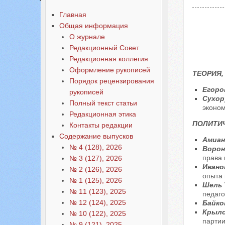
Главная
Общая информация
О журнале
Редакционный Совет
Редакционная коллегия
Оформление рукописей
ТЕОРИЯ,
Порядок рецензирования
Егоро
рукописей
Сухор
Полный текст статьи
эконо
Редакционная этика
ПОЛИТИЧ
Контакты редакции
Содержание выпусков
Амиан
№ 4 (128), 2026
Ворон
права 
№ 3 (127), 2026
Иванов
№ 2 (126), 2026
опыта
№ 1 (125), 2026
Шель 
№ 11 (123), 2025
педаго
№ 12 (124), 2025
Байко
Крыло
№ 10 (122), 2025
парти
№ 9 (121), 2025