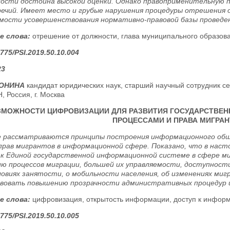
ости достойна высокой оценки. Однако правоприменительную 
ечий. Имеет место и грубые нарушения процедуры отрешения 
мости усовершенствования нормативно-правовой базы проведен
е слова:
отрешение от должности, глава муниципального образов
775/PSI.2019.50.10.004
23
РОНИНА
кандидат юридических наук, старший научный сотрудник сек
, Россия, г. Москва
ЗМОЖНОСТИ ЦИФРОВИЗАЦИИ ДЛЯ РАЗВИТИЯ ГОСУДАРСТВЕН
ПРОЦЕССАМИ И ПРАВА МИГРА
 рассматриваются принципы построения информационного обще
рав мигрантов в информационной сфере. Показано, что в наст
 к Единой государственной информационной системе в сфере ми
ю процессов миграции, большей их управляемости, доступности
ловиях занятости, о мобильности населения, об изменениях миг
вовать повышению прозрачности административных процедур и
е слова:
цифровизация, открытость информации, доступ к информ
775/PSI.2019.50.10.005