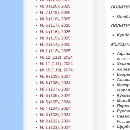
№ 8 (120), 2025
ПОЛИТИЧ
№ 7 (119), 2025
Отабо
№ 6 (118), 2025
№ 5 (117), 2025
ПОЛИТИ
№ 4 (116), 2025
Курбо
№ 3 (115), 2025
МЕЖДУН
№ 2 (114), 2025
№ 1 (113), 2025
Афанас
№ 12 (112), 2024
постсо
№ 11 (111), 2024
Ханал
Алиев
№ 10 (110), 2024
Егоре
№ 9 (109), 2024
Альаш
№ 8 (108), 2024
Макар
№ 7 (107), 2024
геопол
Куксе
№ 6 (106), 2024
Мараб
№ 5 (105), 2024
Парез
№ 4 (104), 2024
Руста
№ 3 (103), 2024
Савал
№ 2 (102), 2024
России
Щерба
№ 1 (101), 2024