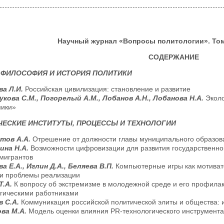
Научный журнал «Вопросы политологии». Том 9
СОДЕРЖАНИЕ
 ФИЛОСОФИЯ И ИСТОРИЯ ПОЛИТИКИ
ва Л.И.
Российская цивилизация: становление и развитие
укова С.М., Погорелый А.М., Лобанов А.Н., Лобанова Н.А.
Экол
мики»
ЕСКИЕ ИНСТИТУТЫ, ПРОЦЕССЫ И ТЕХНОЛОГИИ
тов А.А.
Отрешение от должности главы муниципального образова
ина Н.А.
Возможности цифровизации для развития государственн
мигрантов
а Е.А., Иглин Д.А., Беляева В.П.
Компьютерные игры как мотиват
 и проблемы реализации
Т.А.
К вопросу об экстремизме в молодежной среде и его профила
гическими работниками
в С.А.
Коммуникация российской политической элиты и общества: 
ва М.А.
Модель оценки влияния PR-технологического инструмент
и