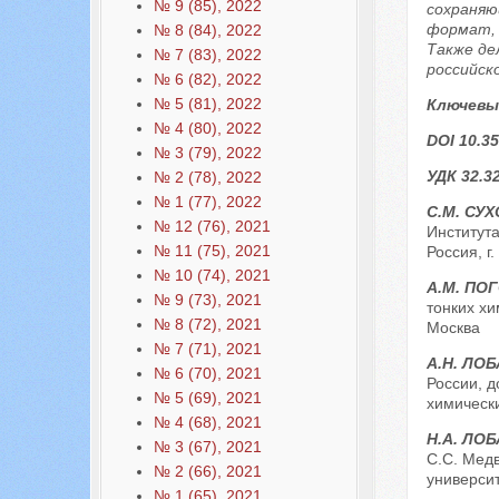
№ 9 (85), 2022
сохраняю
формат, 
№ 8 (84), 2022
Также де
№ 7 (83), 2022
российск
№ 6 (82), 2022
№ 5 (81), 2022
Ключевы
№ 4 (80), 2022
DOI 10.35
№ 3 (79), 2022
УДК 32.3
№ 2 (78), 2022
№ 1 (77), 2022
С.М. СУ
№ 12 (76), 2021
Института
№ 11 (75), 2021
Россия, г
№ 10 (74), 2021
А.М. ПО
№ 9 (73), 2021
тонких хи
№ 8 (72), 2021
Москва
№ 7 (71), 2021
А.Н. ЛО
№ 6 (70), 2021
России, 
№ 5 (69), 2021
химически
№ 4 (68), 2021
Н.А. ЛО
№ 3 (67), 2021
С.С. Мед
№ 2 (66), 2021
университ
№ 1 (65), 2021