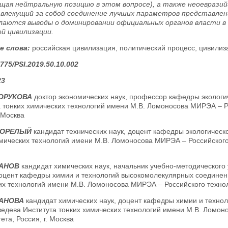
щая нейтральную позицию в этом вопросе), а также неоеврази
влекущий за собой соединение лучших параметров представлений
лаются выводы о доминировании официальных органов власти в
ой цивилизации.
е слова:
российская цивилизация, политический процесс, цивилиз
775/PSI.2019.50.10.002
23
ХОРУКОВА
доктор экономических наук, профессор кафедры эколог
 тонких химических технологий имени М.В. Ломоносова МИРЭА – Ро
. Москва
ГОРЕЛЫЙ
кандидат технических наук, доцент кафедры экологичес
мических технологий имени М.В. Ломоносова МИРЭА – Российского \
БАНОВ
кандидат химических наук, начальник учебно-методическог
доцент кафедры химии и технологий высокомолекулярных соединен
х технологий имени М.В. Ломоносова МИРЭА – Российского техноло
БАНОВА
кандидат химических наук, доцент кафедры химии и техно
ведева Института тонких химических технологий имени М.В. Ломон
ета, Россия, г. Москва