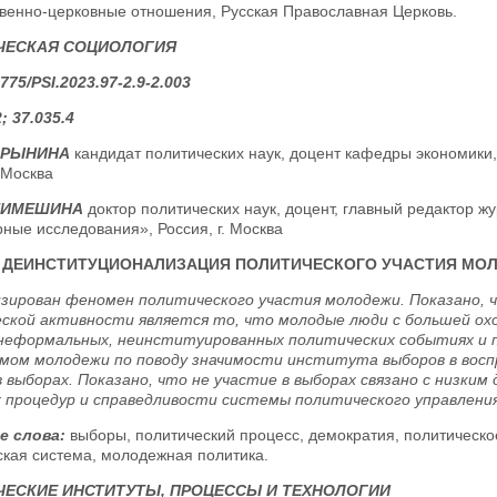
твенно-церковные отношения, Русская Православная Церковь.
ЧЕСКАЯ СОЦИОЛОГИЯ
775/PSI.2023.97-2.9-2.003
; 37.035.4
БРЫНИНА
кандидат политических наук, доцент кафедры экономик
. Москва
СТИМЕШИНА
доктор политических наук, доцент, главный редактор ж
ные исследования», Россия, г. Москва
ДЕИНСТИТУЦИОНАЛИЗАЦИЯ ПОЛИТИЧЕСКОГО УЧАСТИЯ МОЛ
зирован феномен политического участия молодежи. Показано, 
ской активности является то, что молодые люди с большей ох
 неформальных, неинституированных политических событиях и 
мом молодежи по поводу значимости института выборов в восп
в выборах. Показано, что не участие в выборах связано с низк
 процедур и справедливости системы политического управления
е слова:
выборы, политический процесс, демократия, политическо
ская система, молодежная политика.
ЕСКИЕ ИНСТИТУТЫ, ПРОЦЕССЫ И ТЕХНОЛОГИИ