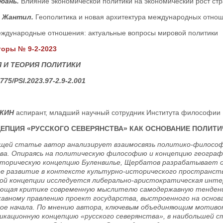
юань.
Влияние экономической политики на экономический рост ст
 Жантил.
Геополитика и новая архитектура международных отно
ждународные отношения: актуальные вопросы мировой политики
оры № 9-2-2023
 И ТЕОРИЯ ПОЛИТИКИ
775/PSI.2023.97-2.9-2.001
ЖКИН
аспирант, младший научный сотрудник Института философии Р
ЕПЦИЯ «РУССКОГО СЕВЕРЯНСТВА» КАК ОСНОВАНИЕ ПОЛИТ
щей статье автор анализирует взаимосвязь политико-философс
а. Опираясь на политическую философию и концепцию географ
торическую концепцию Буленвилье, Щербатов разрабатывает 
ее развитие в контексте культурно-исторического пространст
ой концепции исследуется либерально-аристократическая инте
ющая критике современную мыслителю самодержавную тенден
авному правлению проект государства, выстроенного на основа
ное начала. По мнению автора, ключевым объединяющим мотив
кационную концепцию «русского северянства», в наибольшей с