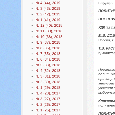
государс
№ 4 (44), 2019
№ 3 (43), 2019
ПОЛИТИ
№ 2 (42), 2019
DOI 10.35
№ 1 (41), 2019
№ 12 (40), 2018
УДК 323.2
№ 11 (39), 2018
М.В. ДО
№ 10 (38), 2018
Россия, г
№ 9 (37), 2018
№ 8 (36), 2018
Т.В. РА
гуманитар
№ 7 (35), 2018
№ 6 (34), 2018
№ 5 (33), 2018
Проанали
№ 4 (32), 2018
политиче
№ 3 (31), 2018
причину,
№ 2 (30), 2018
энтузиаз
№ 1 (29), 2018
участия 
выборных
№ 4 (28), 2017
№ 3 (27), 2017
Ключевы
№ 2 (26), 2017
политиче
№ 1 (25), 2017
ПОЛИТИЧ