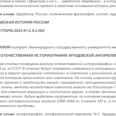
твие в землю Офирскую г-на С... шведского дворянина», в ко
тивным политический проект в качестве основания истории рос
е слова:
Щербатов, Россия, политическая философия, утопия, иде
ЧЕСКАЯ ИСТОРИЯ РОССИИ
775/PSI.2023.97-2.9-2.002
ЛЮКИН
аспирант Ленинградского государственного университета им.
ОТЕЧЕСТВЕННАЯ ИСТОРИОГРАФИЯ ХРУЩЕВСКОЙ АНТИРЕЛИГИ
я статья посвящена анализу отечественной историографии «
4 гг. в СССР. В статье будут отражены изменения в описывании
й в период хрущевской «оттепели» в советской и российской 
 по которым происходили эти изменения. На основе широкого 
е причины и предпосылки начала «хрущевской» антирелигиозной 
 этапы, методы воздействия советской власти на Российскую П
 для советских верующих и института церкви, а также причины
Помимо этого, будут выделены направления, по которым развив
ких» антирелигиозных гонений 1958-1964 гг. в начале XXI в., а
анности проблемы.
е слова:
историография, антирелигиозная кампания, Н.С. Хрущев, 