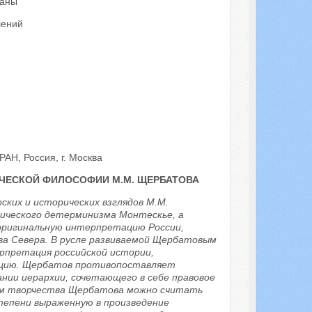
раны
шений
АН, Россия, г. Москва
ИЧЕСКОЙ ФИЛОСОФИИ М.М. ЩЕРБАТОВА
ких и исторических взглядов М.М.
ического детерминизма Монтескье, а
оригинальную интерпретацию России,
ва Севера. В русле развиваемой Щербатовым
рпретация российской истории,
цию. Щербатов противопоставляет
нии иерархии, сочетающего в себе правовое
ом творчества Щербатова можно считать
тепени выраженную в произведение