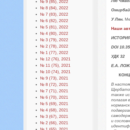
Лю Чжао
№ 9 (85), 2022
№ 8 (84), 2022
Омирбай
№ 7 (83), 2022
У Лян.
Ме
№ 6 (82), 2022
№ 5 (81), 2022
Наши авт
№ 4 (80), 2022
ИСТОРИЯ
№ 3 (79), 2022
№ 2 (78), 2022
DOI 10.35
№ 1 (77), 2022
УДК 32
№ 12 (76), 2021
№ 11 (75), 2021
Е.А. ЛО
№ 10 (74), 2021
КОНЦ
№ 9 (73), 2021
В настоя
№ 8 (72), 2021
Щербатов
№ 7 (71), 2021
также ис
№ 6 (70), 2021
полагая 
№ 5 (69), 2021
норманск
№ 4 (68), 2021
подверга
самодерж
№ 3 (67), 2021
и сослов
№ 2 (66), 2021
идентифи
№ 1 (65), 2021