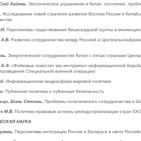
Сюй Хайянь.
Экологическое управление в Китае: состояние, проб
.
Исследование новой стратегии развития Востока России и Китайс
чества
.И.
Перспективы существования Вишеградской группы в меняющихс
 А.В.
Развитие сотрудничества между Россией и Центральноафрика
нь.
Энергетическое сотрудничество Китая с пятью странами Центр
 А.Э.
«Фейковые новости» как инструмент информационной борьбы
 проведения Специальной военной операции)
юй.
Информационная медиасфера мировой политики
ци.
Публичная политика и публичная безопасность
ьци, Шэнь Сяочэнь.
Проблемы политического сотрудничества в Ш
к М.В.
Политико-правовые аспекты реиндустриализации стран ЕА
ЕСКАЯ НАУКА
цзюнь.
Перспективы интеграции России и Беларуси в свете Россий