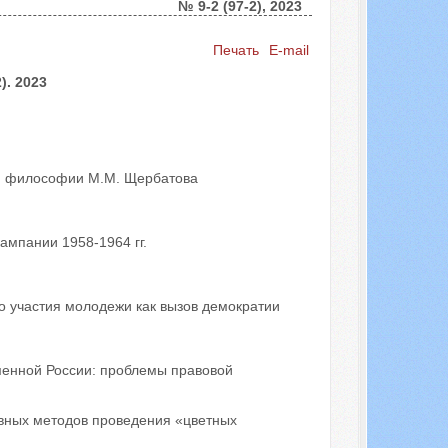
№ 9-2 (97-2), 2023
Искать...
Печать
E-mail
). 2023
ой философии М.М. Щербатова
ампании 1958-1964 гг.
о участия молодежи как вызов демократии
менной России: проблемы правовой
овных методов проведения «цветных