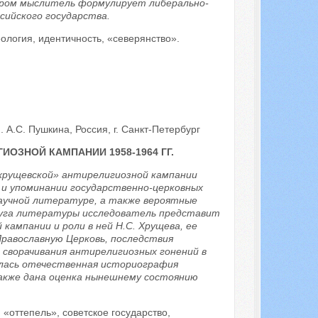
тором мыслитель формулирует либерально-
сийского государства.
ология, идентичность, «северянство».
 А.С. Пушкина, Россия, г. Санкт-Петербург
ОЗНОЙ КАМПАНИИ 1958-1964 ГГ.
хрущевской» антирелигиозной кампании
 и упоминании государственно-церковных
научной литературе, а также вероятные
круга литературы исследователь представит
кампании и роли в ней Н.С. Хрущева, ее
равославную Церковь, последствия
 сворачивания антирелигиозных гонений в
алась отечественная историография
 также дана оценка нынешнему состоянию
«оттепель», советское государство,