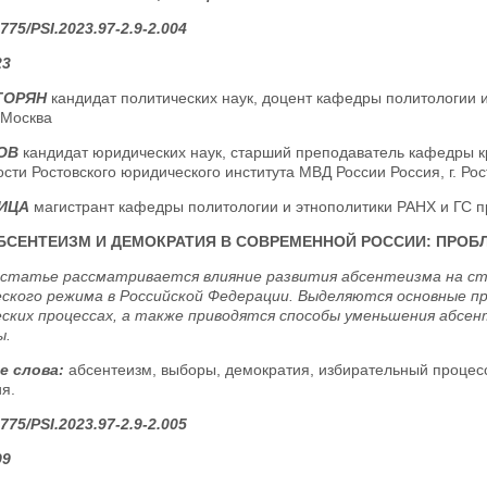
775/PSI.2023.97-2.9-2.004
23
ИГОРЯН
кандидат политических наук, доцент кафедры политологии 
. Москва
ЛОВ
кандидат юридических наук, старший преподаватель кафедры к
сти Ростовского юридического института МВД России Россия, г. Ро
НИЦА
магистрант кафедры политологии и этнополитики РАНХ и ГС пр
БСЕНТЕИЗМ И ДЕМОКРАТИЯ В СОВРЕМЕННОЙ РОССИИ: ПРО
 статье рассматривается влияние развития абсентеизма на с
ского режима в Российской Федерации. Выделяются основные пр
ских процессах, а также приводятся способы уменьшения абсен
ы.
е слова:
абсентеизм, выборы, демократия, избирательный процесс
я.
775/PSI.2023.97-2.9-2.005
99