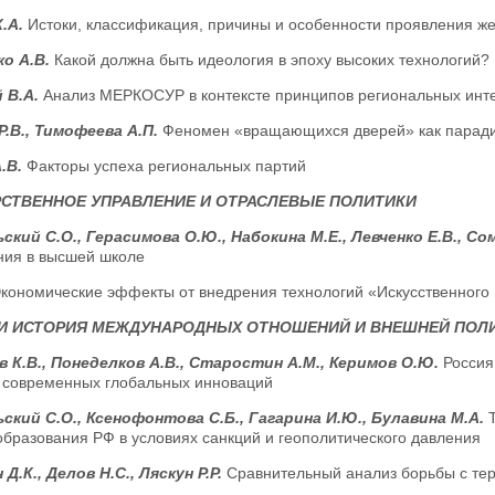
К.А.
Истоки, классификация, причины и особенности проявления ж
о А.В.
Какой должна быть идеология в эпоху высоких технологий?
 В.А.
Анализ МЕРКОСУР в контексте принципов региональных инт
Р.В., Тимофеева А.П.
Феномен «вращающихся дверей» как парад
.В.
Факторы успеха региональных партий
СТВЕННОЕ УПРАВЛЕНИЕ И ОТРАСЛЕВЫЕ ПОЛИТИКИ
ский С.О., Герасимова О.Ю., Набокина М.Е., Левченко Е.В., Со
ния в высшей школе
кономические эффекты от внедрения технологий «Искусственного 
 И ИСТОРИЯ МЕЖДУНАРОДНЫХ ОТНОШЕНИЙ И ВНЕШНЕЙ ПОЛ
 К.В., Понеделков А.В., Старостин А.М., Керимов О.Ю.
Россия
е современных глобальных инноваций
ский С.О., Ксенофонтова С.Б., Гагарина И.Ю., Булавина М.А.
бразования РФ в условиях санкций и геополитического давления
Д.К., Делов Н.С., Ляскун Р.Р.
Cравнительный анализ борьбы с тер