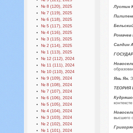
№ 8 (120), 2025
Лустин 
№ 7 (119), 2025
Пилипенк
№ 6 (118), 2025
Бельский
№ 5 (117), 2025
№ 4 (116), 2025
Ромачев 
№ 3 (115), 2025
Салдин А
№ 2 (114), 2025
№ 1 (113), 2025
ГОСУДАР
№ 12 (112), 2024
Новосель
№ 11 (111), 2024
образова
№ 10 (110), 2024
№ 9 (109), 2024
Янь Ян.
Э
№ 8 (108), 2024
ТЕОРИЯ
№ 7 (107), 2024
Кудряшов
№ 6 (106), 2024
контекст
№ 5 (105), 2024
№ 4 (104), 2024
Новосель
№ 3 (103), 2024
высшего о
№ 2 (102), 2024
Григорян 
№ 1 (101), 2024