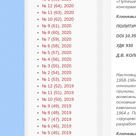
«Путешес
№ 12 (64), 2020
консерва
№ 11 (63), 2020
Ключевы
№ 10 (62), 2020
№ 9 (61), 2020
ПОЛИТИ
№ 8 (60), 2020
DOI 10.35
№ 7 (59), 2020
УДК 930
№ 6 (58), 2020
№ 5 (57), 2020
Д.В. КО
№ 4 (56), 2020
№ 3 (55), 2020
№ 2 (54), 2020
Настояща
№ 1 (53), 2020
1958-196
отношени
№ 12 (52), 2019
причины,
№ 11 (51), 2019
возможны
№ 10 (50), 2019
основные
№ 9 (49), 2019
кампании
№ 8 (48), 2019
1964 г. 
«хрущевс
№ 7 (47), 2019
разработ
№ 6 (46), 2019
№ 5 (45), 2019
Ключевы