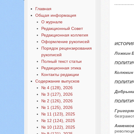
Главная
Общая информация
О журнале
Редакционный Совет
Редакционная коллегия
Оформление рукописей
ИСТОРИЯ
Порядок рецензирования
Ложкин Е
рукописей
Полный текст статьи
ПОЛИТИ
Редакционная этика
Колюкин
Контакты редакции
Содержание выпусков
ПОЛИТИ
№ 4 (128), 2026
Добрынин
№ 3 (127), 2026
№ 2 (126), 2026
ПОЛИТИЧ
№ 1 (125), 2026
Григорян
№ 11 (123), 2025
безграмо
№ 12 (124), 2025
Анненков
№ 10 (122), 2025
революци
№ 9 (121), 2025