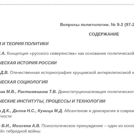
Вопросы политологии. № 9-2 (97-2
СОДЕРЖАНИЕ
 И ТЕОРИЯ ПОЛИТИКИ
.А.
Концепция «русского северянства» как основание политическ
ЧЕСКАЯ ИСТОРИЯ РОССИИ
 Д.В.
Отечественная историография хрущевской антирелигиозной к
ЧЕСКАЯ СОЦИОЛОГИЯ
а М.В., Растимешина Т.В.
Деинституционализация политическог
ЕСКИЕ ИНСТИТУТЫ, ПРОЦЕССЫ И ТЕХНОЛОГИИ
 Д.К., Делов Н.С., Куница М.Д.
Абсентеизм и демократия в совре
тности
 В.И., Моисеев А.В.
Психологическое принуждение – один из осн
й» гибридной войны