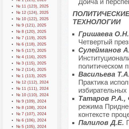
Дойча и перспе
№ 11 (123), 2025
ПОЛИТИЧЕСКИЕ
№ 12 (124), 2025
№ 10 (122), 2025
ТЕХНОЛОГИИ
№ 9 (121), 2025
№ 8 (120), 2025
Гришаева О.Н.
№ 7 (119), 2025
Четвертый през
№ 6 (118), 2025
Сулейманов А.
№ 5 (117), 2025
Институционали
№ 4 (116), 2025
№ 3 (115), 2025
политическом 
№ 2 (114), 2025
Васильева Т.А.
№ 1 (113), 2025
Практика испол
№ 12 (112), 2024
№ 11 (111), 2024
избирательных
№ 10 (110), 2024
Татаров Р.А.,
№ 9 (109), 2024
режима Придне
№ 8 (108), 2024
контексте проц
№ 7 (107), 2024
№ 6 (106), 2024
Палилов Д.Е.
№ 5 (105), 2024