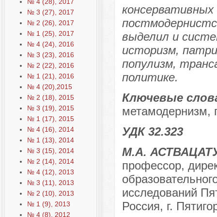
№ 4 (28), 2017
консервативных
№ 3 (27), 2017
постмодернистск
№ 2 (26), 2017
№ 1 (25), 2017
выделил и систе
№ 4 (24), 2016
историзм, патри
№ 3 (23), 2016
популизм, транс
№ 2 (22), 2016
политике.
№ 1 (21), 2016
№ 4 (20),2015
Ключевые слов
№ 2 (18), 2015
№ 3 (19), 2015
метамодернизм, 
№ 1 (17), 2015
УДК 32.323
№ 4 (16), 2014
№ 1 (13), 2014
М.А. АСТВАЦА
№ 3 (15), 2014
№ 2 (14), 2014
профессор, дирек
№ 4 (12), 2013
образовательного
№ 3 (11), 2013
исследований Пят
№ 2 (10), 2013
Россия, г. Пятиго
№ 1 (9), 2013
№ 4 (8), 2012