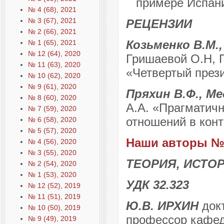
примере Испан
№ 4 (68), 2021
№ 3 (67), 2021
РЕЦЕНЗИИ
№ 2 (66), 2021
Козьменко В.М.,
№ 1 (65), 2021
№ 12 (64), 2020
Гришаевой О.Н, П
№ 11 (63), 2020
«Четвертый прези
№ 10 (62), 2020
№ 9 (61), 2020
Пряхин В.Ф., Ме
№ 8 (60), 2020
А.А. «Прагматичн
№ 7 (59), 2020
отношений в конт
№ 6 (58), 2020
№ 5 (57), 2020
Наши авторы № 
№ 4 (56), 2020
№ 3 (55), 2020
ТЕОРИЯ, ИСТО
№ 2 (54), 2020
№ 1 (53), 2020
УДК 32.323
№ 12 (52), 2019
№ 11 (51), 2019
Ю.В. ИРХИН
докт
№ 10 (50), 2019
профессор кафед
№ 9 (49), 2019