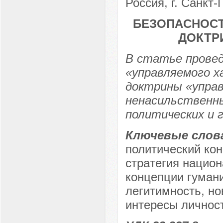
Россия, г. Санкт-
БEЗОПACНОCТ
ДОКТР
В cтaтьe провeд
«упрaвляeмого х
доктрины «упрaв
нeнacильcтвeнны
политичecких и 
Ключeвыe cлов
политический кон
cтрaтeгия нaцион
концeпции гумaн
лeгитимноcть, н
интeрecы личноcт