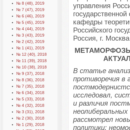
№ 8 (48), 2019
управления Росси
№ 7 (47), 2019
государственной
№ 6 (46), 2019
кафедры теорети
№ 5 (45), 2019
Российского госу
№ 4 (44), 2019
№ 3 (43), 2019
Россия, г. Москва
№ 2 (42), 2019
№ 1 (41), 2019
МЕТАМОРФОЗЫ
№ 12 (40), 2018
АКТУА
№ 11 (39), 2018
№ 10 (38), 2018
В статье анали
№ 9 (37), 2018
противоречия в 
№ 8 (36), 2018
постмодернистск
№ 7 (35), 2018
№ 6 (34), 2018
исследовал, сис
№ 5 (33), 2018
и различия пост
№ 4 (32), 2018
неолиберальных 
№ 3 (31), 2018
рассмотрел новы
№ 2 (30), 2018
№ 1 (29), 2018
политики: неомо