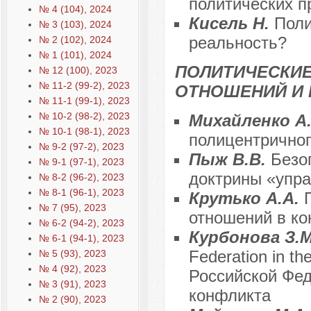
политических п
№ 4 (104), 2024
Кисель Н.
Поли
№ 3 (103), 2024
реальность?
№ 2 (102), 2024
№ 1 (101), 2024
ПОЛИТИЧЕСКИ
№ 12 (100), 2023
№ 11-2 (99-2), 2023
ОТНОШЕНИЙ И 
№ 11-1 (99-1), 2023
№ 10-2 (98-2), 2023
Михайленко А
№ 10-1 (98-1), 2023
полицентричног
№ 9-2 (97-2), 2023
Пыж В.В.
Бeзо
№ 9-1 (97-1), 2023
доктрины «упрa
№ 8-2 (96-2), 2023
№ 8-1 (96-1), 2023
Крутько А.А.
№ 7 (95), 2023
отношений в ко
№ 6-2 (94-2), 2023
Курбонова З.М
№ 6-1 (94-1), 2023
Federation in the
№ 5 (93), 2023
№ 4 (92), 2023
Российской Фед
№ 3 (91), 2023
конфликта
№ 2 (90), 2023