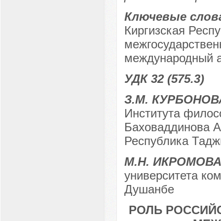
Ключевые слов
Киргизская Респ
межгосударствен
международный а
УДК 32 (575.3)
З.М. КУРБОНОВ
Института филосо
Баховаддинова А
Республика Таджи
М.Н. ИКРОМОВ
университета ком
Душанбе
РОЛЬ РОССИЙ