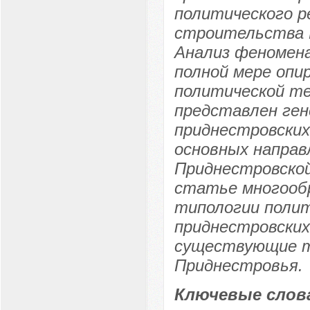
политического р
строительства П
Анализ феномена
полной мере оп
политической те
представлен ген
приднестровских
основных направ
Приднестровской
статье многообр
типологии полит
приднестровских
существующие т
Приднестровья.
Ключевые слов