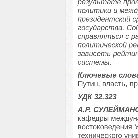
результате пров
политики и межд
президентский с
государства. Со
справляться с р
политической ре
зависеть рейтин
системы.
Ключевые слов
Путин, власть, п
УДК 32.323
А.Р. СУЛЕЙМАН
кафедры междуна
востоковедения 
технического уни