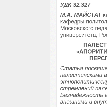
УДК 32.327
М.А. МАЙСТАТ
ка
кафедры политоло
Московского педа
университета, Рос
ПАЛЕСТ
«АПОРИТ
ПЕРС
Статья посвяще
палестинскими а
этнополитическу
стремлений пале
Безнадежность в
внешними и внут