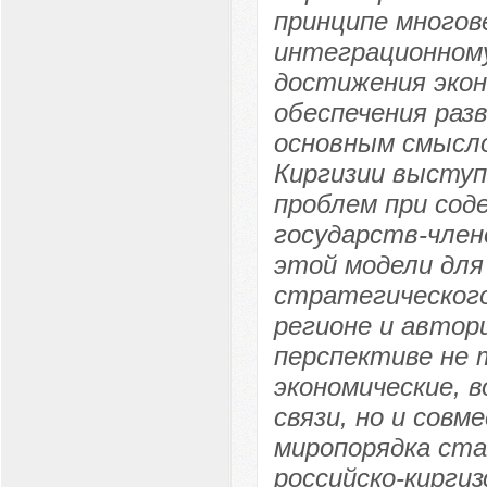
принципе многов
интеграционному
достижения экон
обеспечения раз
основным смысло
Киргизии высту
проблем при сод
государств-член
этой модели для
стратегическог
регионе и автор
перспективе не 
экономические, 
связи, но и сов
миропорядка ст
российско-кирги