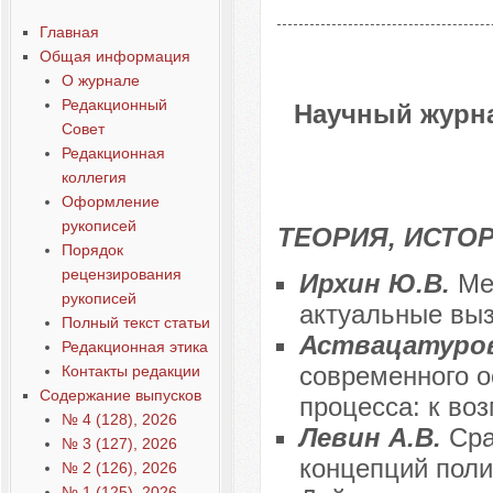
Главная
Общая информация
О журнале
Редакционный
Научный журна
Совет
Редакционная
коллегия
Оформление
рукописей
ТЕОРИЯ, ИСТО
Порядок
рецензирования
Ирхин Ю.В.
Ме
рукописей
актуальные вы
Полный текст статьи
Аствацатуров
Редакционная этика
современного о
Контакты редакции
Содержание выпусков
процесса: к во
№ 4 (128), 2026
Левин А.В.
Сра
№ 3 (127), 2026
концепций поли
№ 2 (126), 2026
№ 1 (125), 2026