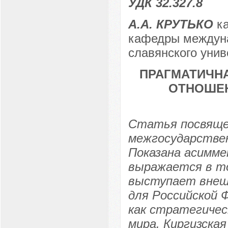
УДК 32.327.8
А.А. КРУТЬКО
ка
кафедры междуна
славянского унив
ПРАГМАТИЧН
ОТНОШЕН
Статья посвяще
межгосударствен
Показана асимме
выражается в то
выступает внеш
для Российской
как стратегичес
мира. Киргизска