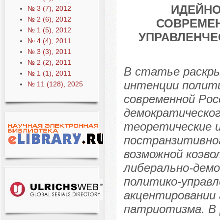
ИДЕЙНО
№ 3 (7), 2012
№ 2 (6), 2012
СОВРЕМЕН
№ 1 (5), 2012
УПРАВЛЕНЧЕ
№ 4 (4), 2011
№ 3 (3), 2011
№ 2 (2), 2011
В статье раскр
№ 1 (1), 2011
интенции полити
№ 11 (128), 2025
современной Рос
демократическо
теоретические и
постранзитивно
возможной коэво
либерально-демо
политико-управл
акцентировании 
патриотизма. В