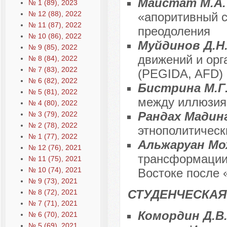
Майстат М.А
№ 1 (89), 2023
№ 12 (88), 2022
«апоритивный с
№ 11 (87), 2022
преодоления
№ 10 (86), 2022
Муйдинов Д.Н
№ 9 (85), 2022
движений и орг
№ 8 (84), 2022
№ 7 (83), 2022
(PEGIDA, AFD)
№ 6 (82), 2022
Бистрина М.Г
№ 5 (81), 2022
между иллюзия
№ 4 (80), 2022
Рандах Мадин
№ 3 (79), 2022
№ 2 (78), 2022
этнополитическ
№ 1 (77), 2022
Альжаруан Мо
№ 12 (76), 2021
трансформации 
№ 11 (75), 2021
№ 10 (74), 2021
Востоке после 
№ 9 (73), 2021
СТУДЕНЧЕСКАЯ
№ 8 (72), 2021
№ 7 (71), 2021
Комордин Д.В
№ 6 (70), 2021
№ 5 (69), 2021