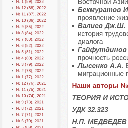
Восточной Азии
№ 1 (89), 2023
№ 12 (88), 2022
Бекмуратов И
№ 11 (87), 2022
проявление жиз
№ 10 (86), 2022
Валиев Дж.Ш.
№ 9 (85), 2022
история трудов
№ 8 (84), 2022
№ 7 (83), 2022
диалога
№ 6 (82), 2022
Гайфутдинов 
№ 5 (81), 2022
прочность росс
№ 4 (80), 2022
Лысенко А.А.
№ 3 (79), 2022
№ 2 (78), 2022
миграционные п
№ 1 (77), 2022
№ 12 (76), 2021
Наши авторы № 
№ 11 (75), 2021
№ 10 (74), 2021
ТЕОРИЯ И ИСТ
№ 9 (73), 2021
УДК 32.323
№ 8 (72), 2021
№ 7 (71), 2021
Н.П. МЕДВЕДЕВ
№ 6 (70), 2021
№ 5 (69), 2021