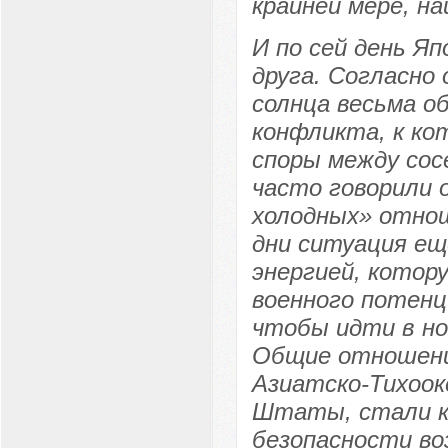
крайней мере, н
И по сей день Я
друга. Согласно
солнца весьма о
конфликта, к к
споры между сос
часто говорили о
холодных» отнош
дни ситуация ещ
энергией, котор
военного потенци
чтобы идти в но
Общие отношени
Азиатско-Тихоок
Штаты, стали к
безопасности во