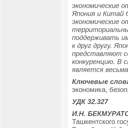
экономические о
Япония и Китай 
экономические о
территориальны
поддерживать и
к друг другу. Яп
представляют со
конкуренцию. В 
является весьма
Ключевые слов
экономика, безоп
УДК 32.327
И.Н. БЕКМУРАТ
Ташкентского гос