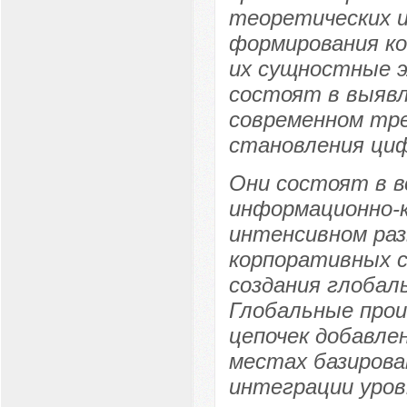
теоретических и
формирования к
их сущностные 
состоят в выяв
современном тре
становления циф
Они состоят в в
информационно-к
интенсивном ра
корпоративных с
создания глобал
Глобальные про
цепочек добавле
местах базирова
интеграции уров