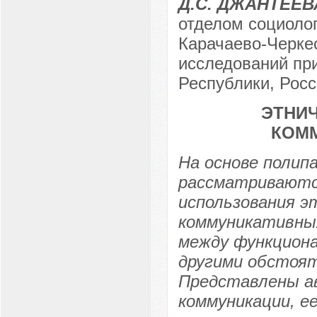
Д.С. ДЖАНТЕЕВ
отделом социоло
Карачаево-Черкес
исследований пр
Республики, Росси
ЭТНИЧ
КОМ
На основе полип
рассматриваютс
использования э
коммуникативных
между функцион
другими обстоят
Представлены а
коммуникации, е