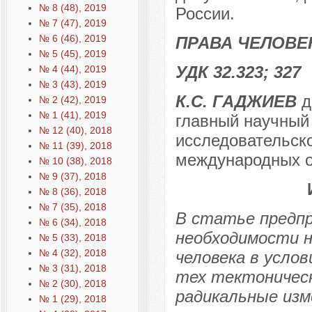
№ 8 (48), 2019
России.
№ 7 (47), 2019
№ 6 (46), 2019
ПРАВА ЧЕЛОВЕ
№ 5 (45), 2019
УДК 32.323; 327
№ 4 (44), 2019
№ 3 (43), 2019
К.С. ГАДЖИЕВ
д
№ 2 (42), 2019
№ 1 (41), 2019
главный научный
№ 12 (40), 2018
исследовательско
№ 11 (39), 2018
международных о
№ 10 (38), 2018
№ 9 (37), 2018
№ 8 (36), 2018
№ 7 (35), 2018
В статье предп
№ 6 (34), 2018
необходимости н
№ 5 (33), 2018
№ 4 (32), 2018
человека в усло
№ 3 (31), 2018
тех тектоническ
№ 2 (30), 2018
радикальные изм
№ 1 (29), 2018