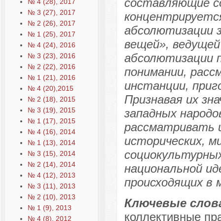
составляющие со
№ 4 (28), 2017
№ 3 (27), 2017
концентрируется
№ 2 (26), 2017
абсолютизации з
№ 1 (25), 2017
вещей», ведущей
№ 4 (24), 2016
абсолютизации п
№ 3 (23), 2016
№ 2 (22), 2016
понимании, расс
№ 1 (21), 2016
инстанции, приго
№ 4 (20),2015
Признавая их зн
№ 2 (18), 2015
№ 3 (19), 2015
западных народо
№ 1 (17), 2015
рассматривать и
№ 4 (16), 2014
исторических, ми
№ 1 (13), 2014
социокультурны
№ 3 (15), 2014
№ 2 (14), 2014
национальной ид
№ 4 (12), 2013
происходящих в 
№ 3 (11), 2013
№ 2 (10), 2013
Ключевые слов
№ 1 (9), 2013
коллективные пра
№ 4 (8), 2012