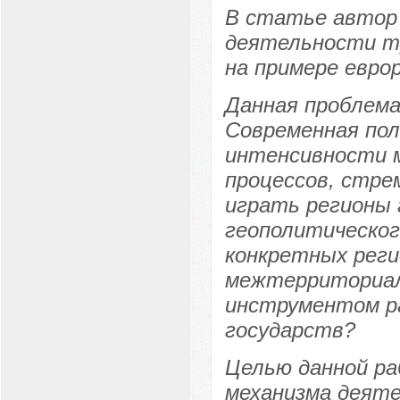
В статье автор
деятельности т
на примере евро
Данная проблема
Современная пол
интенсивности м
процессов, стре
играть регионы 
геополитического
конкретных реги
межтерриториал
инструментом р
государств?
Целью данной ра
механизма деяте