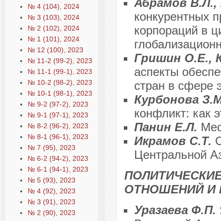
Абрамов В.Л.,
№ 4 (104), 2024
конкурентных 
№ 3 (103), 2024
корпораций в ц
№ 2 (102), 2024
№ 1 (101), 2024
глобализацион
№ 12 (100), 2023
Гришин О.Е., 
№ 11-2 (99-2), 2023
аспекты обеспе
№ 11-1 (99-1), 2023
№ 10-2 (98-2), 2023
стран в сфере 
№ 10-1 (98-1), 2023
Курбонова З.М
№ 9-2 (97-2), 2023
конфликт: как 
№ 9-1 (97-1), 2023
Панин Е.Л.
Мес
№ 8-2 (96-2), 2023
№ 8-1 (96-1), 2023
Икрамов С.Т.
№ 7 (95), 2023
Центральной А
№ 6-2 (94-2), 2023
№ 6-1 (94-1), 2023
ПОЛИТИЧЕСКИ
№ 5 (93), 2023
ОТНОШЕНИЙ И 
№ 4 (92), 2023
№ 3 (91), 2023
Уразаева Ф.П.
№ 2 (90), 2023