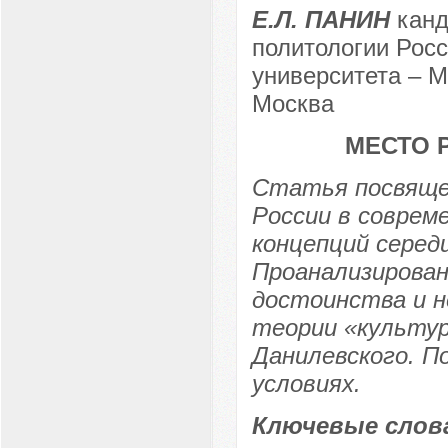
Е.Л. ПАНИН
канд
политологии Росс
университета – М
Москва
МЕСТО 
Статья посвящен
России в соврем
концепций середи
Проанализирован
достоинства и н
теории «культур
Данилевского. П
условиях.
Ключевые слов