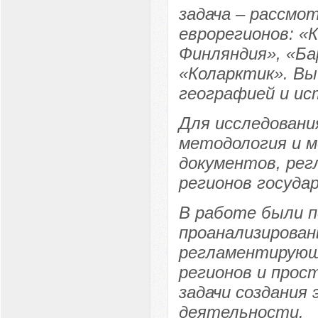
задача – рассмо
еврорегионов: «
Финляндия», «Ба
«Коларктик». Вы
географией и ис
Для исследовани
методология и м
документов, ре
регионов госуда
В работе были 
проанализирова
регламентирующ
регионов и прос
задачи создания 
деятельности.