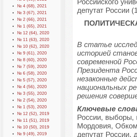
Российского уни
№ 4 (68), 2021
депутат России (1
№ 3 (67), 2021
№ 2 (66), 2021
ПОЛИТИЧЕСКА
№ 1 (65), 2021
№ 12 (64), 2020
№ 11 (63), 2020
В статье исслед
№ 10 (62), 2020
историей станов
№ 9 (61), 2020
№ 8 (60), 2020
современной Рос
№ 7 (59), 2020
Президента Росс
№ 6 (58), 2020
незаконные дейс
№ 5 (57), 2020
национальных ре
№ 4 (56), 2020
№ 3 (55), 2020
решения соверше
№ 2 (54), 2020
№ 1 (53), 2020
Ключевые слов
№ 12 (52), 2019
России, выборы,
№ 11 (51), 2019
Мордовия, Обком
№ 10 (50), 2019
депутат России, 
№ 9 (49), 2019