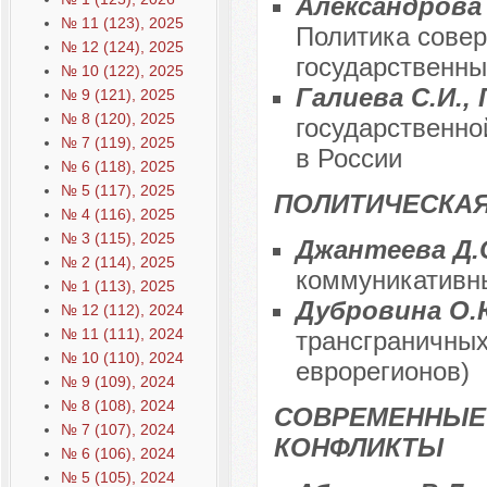
Александрова В
№ 11 (123), 2025
Политика совер
№ 12 (124), 2025
государственны
№ 10 (122), 2025
Галиева С.И.,
№ 9 (121), 2025
№ 8 (120), 2025
государственно
№ 7 (119), 2025
в России
№ 6 (118), 2025
№ 5 (117), 2025
ПОЛИТИЧЕСКАЯ
№ 4 (116), 2025
№ 3 (115), 2025
Джантеева Д.
№ 2 (114), 2025
коммуникативн
№ 1 (113), 2025
Дубровина О
№ 12 (112), 2024
№ 11 (111), 2024
трансграничных
№ 10 (110), 2024
еврорегионов)
№ 9 (109), 2024
№ 8 (108), 2024
СОВРЕМЕННЫЕ
№ 7 (107), 2024
КОНФЛИКТЫ
№ 6 (106), 2024
№ 5 (105), 2024