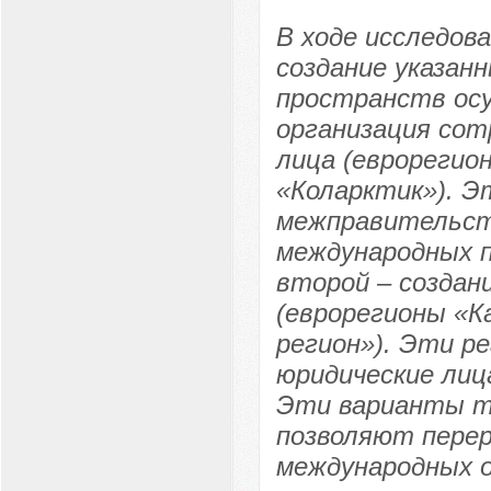
В ходе исследов
создание указан
пространств осу
организация сот
лица (еврорегио
«Коларктик»). Э
межправительст
международных п
второй – создан
(еврорегионы «К
регион»). Эти р
юридические лиц
Эти варианты т
позволяют перер
международных о