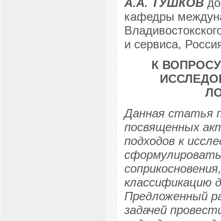
А.А. ТУШКОВ
до
кафедры междуна
Владивостокского
и сервиса, Россия
К ВОПРОС
ИССЛЕДО
Л
Данная статья 
посвященных акт
подходов к иссл
сформулировать 
соприкосновения
классификацию д
Предложенный р
задачей провест