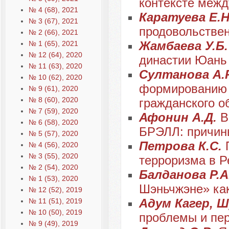
контексте межд
№ 4 (68), 2021
Каратуева Е.
№ 3 (67), 2021
продовольствен
№ 2 (66), 2021
Жамбаева У.Б
№ 1 (65), 2021
№ 12 (64), 2020
династии Юань
№ 11 (63), 2020
Султанова А.
№ 10 (62), 2020
формированию 
№ 9 (61), 2020
№ 8 (60), 2020
гражданского о
№ 7 (59), 2020
Афонин А.Д.
В
№ 6 (58), 2020
БРЭЛЛ: причин
№ 5 (57), 2020
Петрова К.С.
№ 4 (56), 2020
№ 3 (55), 2020
терроризма в Р
№ 2 (54), 2020
Балданова Р.А
№ 1 (53), 2020
Шэньчжэне» как
№ 12 (52), 2019
Адум Кагер, Ш
№ 11 (51), 2019
№ 10 (50), 2019
проблемы и пе
№ 9 (49), 2019