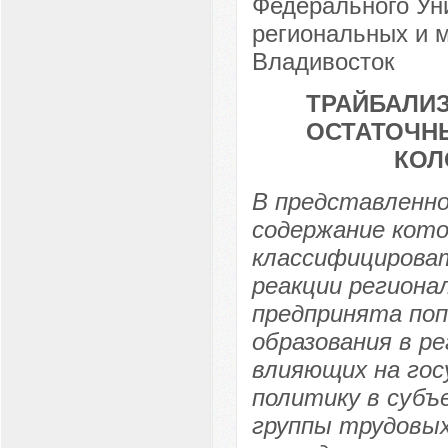
Федерального Ун
региональных и м
Владивосток
ТРАЙБАЛИЗ
ОСТАТОЧН
КОЛ
В представленн
содержание кото
классифицироват
реакции региона
предпринята по
образования в р
влияющих на гос
политику в субъ
группы трудовых