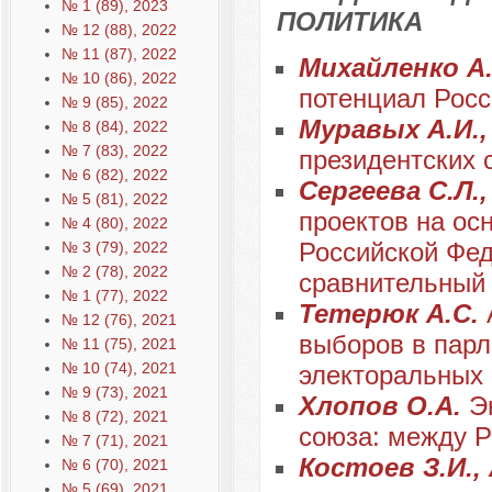
№ 1 (89), 2023
ПОЛИТИКА
№ 12 (88), 2022
№ 11 (87), 2022
Михайленко А
№ 10 (86), 2022
потенциал Росс
№ 9 (85), 2022
Муравых А.И.,
№ 8 (84), 2022
№ 7 (83), 2022
президентских 
№ 6 (82), 2022
Сергеева С.Л.
№ 5 (81), 2022
проектов на ос
№ 4 (80), 2022
Российской Фед
№ 3 (79), 2022
№ 2 (78), 2022
сравнительный
№ 1 (77), 2022
Тетерюк А.С.
№ 12 (76), 2021
выборов в парл
№ 11 (75), 2021
№ 10 (74), 2021
электоральных
№ 9 (73), 2021
Хлопов О.А.
Э
№ 8 (72), 2021
союза: между 
№ 7 (71), 2021
Костоев З.И.,
№ 6 (70), 2021
№ 5 (69), 2021