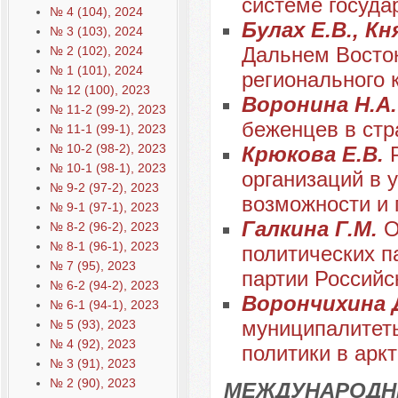
системе госуда
№ 4 (104), 2024
Булах Е.В., Кн
№ 3 (103), 2024
Дальнем Восток
№ 2 (102), 2024
№ 1 (101), 2024
регионального 
№ 12 (100), 2023
Воронина Н.А
№ 11-2 (99-2), 2023
беженцев в стр
№ 11-1 (99-1), 2023
№ 10-2 (98-2), 2023
Крюкова Е.В.
№ 10-1 (98-1), 2023
организаций в 
№ 9-2 (97-2), 2023
возможности и 
№ 9-1 (97-1), 2023
Галкина Г.М.
О
№ 8-2 (96-2), 2023
№ 8-1 (96-1), 2023
политических п
№ 7 (95), 2023
партии Российс
№ 6-2 (94-2), 2023
Ворончихина 
№ 6-1 (94-1), 2023
муниципалитеты
№ 5 (93), 2023
№ 4 (92), 2023
политики в арк
№ 3 (91), 2023
№ 2 (90), 2023
МЕЖДУНАРОДН