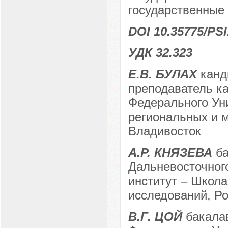
государственные 
DOI 10.35775/PSI
УДК 32.323
Е.В. БУЛАХ
канди
преподаватель к
Федерального Ун
региональных и м
Владивосток
А.Р. КНЯЗЕВА
ба
Дальневосточног
институт – Школ
исследований, Ро
В.Г. ЦОЙ
бакалав