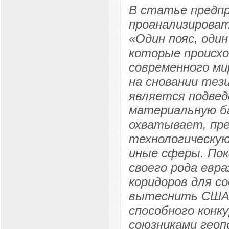
В статье предп
проанализироват
«Один пояс, оди
которые происхо
современного ми
на сновании тез
является подвед
материальную ба
охватывает, пре
технологическую
иные сферы. Пок
своего рода евр
коридоров для со
вытеснить США 
способного конк
союзниками геоп