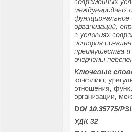
современных ус
международных 
функциональное
организаций, оп
в условиях совр
история появлен
преимущества и 
очерчены перспе
Ключевые слов
конфликт, урегу
отношения, функ
организации, меж
DOI 10.35775/PSI
УДК 32