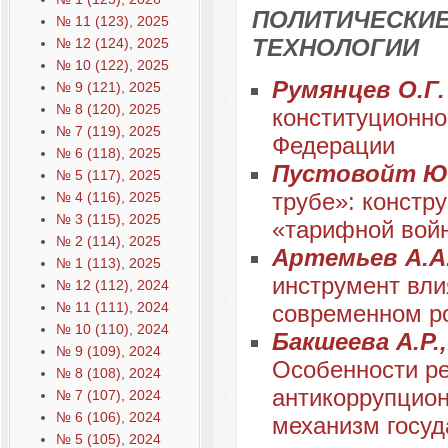
ПОЛИТИЧЕСКИЕ
№ 11 (123), 2025
ТЕХНОЛОГИИ
№ 12 (124), 2025
№ 10 (122), 2025
Румянцев О.Г
№ 9 (121), 2025
№ 8 (120), 2025
конституционно
№ 7 (119), 2025
Федерации
№ 6 (118), 2025
Пустовойт Ю.
№ 5 (117), 2025
трубе»: констр
№ 4 (116), 2025
№ 3 (115), 2025
«тарифной войн
№ 2 (114), 2025
Артемьев А.А
№ 1 (113), 2025
инструмент вли
№ 12 (112), 2024
№ 11 (111), 2024
современном р
№ 10 (110), 2024
Бакшеева А.Р.,
№ 9 (109), 2024
Особенности ре
№ 8 (108), 2024
антикоррупцион
№ 7 (107), 2024
№ 6 (106), 2024
механизм госуд
№ 5 (105), 2024