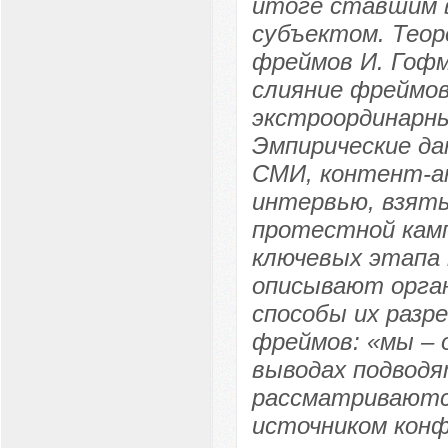
итоге ставшим 
субъектом. Теор
фреймов И. Гофм
слияние фреймов
экстроординарны
Эмпирические да
СМИ, контент-ан
интервью, взяты
протестной кам
ключевых этапа 
описывают орга
способы их разр
фреймов: «мы – о
выводах подводя
рассматриваютс
источником кон