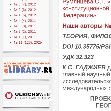
Румянцева О.Г. «
№ 3 (7), 2012
конституционной
№ 2 (6), 2012
Федерации»
№ 1 (5), 2012
№ 4 (4), 2011
Наши авторы № 
№ 3 (3), 2011
№ 2 (2), 2011
ТЕОРИЯ, ФИЛО
№ 1 (1), 2011
№ 11 (128), 2025
DOI 10.35775/PSI
УДК 32.323
К.С. ГАДЖИЕВ
д
главный научный
исследовательско
международных о
ПРОЕК
ГЕО