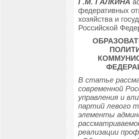
Г.М. ГАЛКИНА
ас
федеративных от
хозяйства и госу
Российской Федер
ОБРАЗОВАТ
ПОЛИТИ
КОММУНИС
ФЕДЕРА
В статье рассм
современной Рос
управления и вл
партий левого т
элементы админ
рассматриваемой
реализации проф