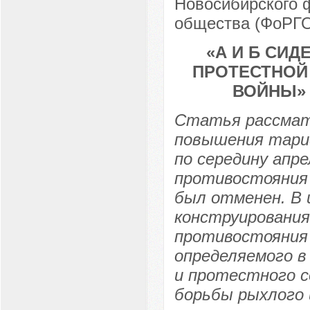
Новосибирского 
общества (ФоРГО)
«А И Б СИД
ПРОТЕСТНОЙ
ВОЙНЫ» В
Статья рассмат
повышения тариф
по середину апре
противостояния
был отменен. В 
конструирования
противостояния 
определяемого в
и протестного с
борьбы рыхлого 