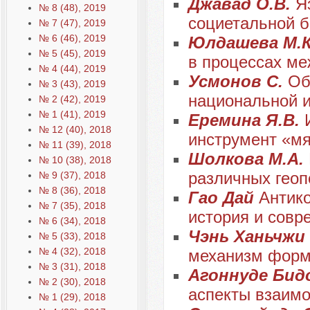
Джавад О.В.
Я
№ 8 (48), 2019
социетальной б
№ 7 (47), 2019
№ 6 (46), 2019
Юлдашева М.
№ 5 (45), 2019
в процессах ме
№ 4 (44), 2019
Усмонов С.
Об
№ 3 (43), 2019
национальной и
№ 2 (42), 2019
№ 1 (41), 2019
Еремина Я.В.
№ 12 (40), 2018
инструмент «мя
№ 11 (39), 2018
Шолкова М.А.
№ 10 (38), 2018
различных геоп
№ 9 (37), 2018
№ 8 (36), 2018
Гао Дай
Антико
№ 7 (35), 2018
история и совр
№ 6 (34), 2018
Чэнь Ханьчжи
№ 5 (33), 2018
№ 4 (32), 2018
механизм форм
№ 3 (31), 2018
Агоннуде Бид
№ 2 (30), 2018
аспекты взаим
№ 1 (29), 2018