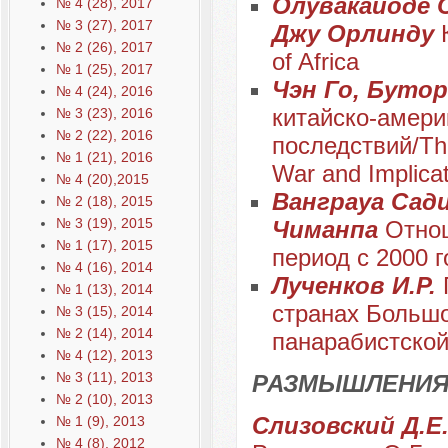
Олувакайоде 
№ 4 (28), 2017
№ 3 (27), 2017
Джу Орлинду
№ 2 (26), 2017
оf Africa
№ 1 (25), 2017
Чэн Го, Бутор
№ 4 (24), 2016
китайско-амери
№ 3 (23), 2016
№ 2 (22), 2016
последствий/The 
№ 1 (21), 2016
War and Implica
№ 4 (20),2015
Ванграуа Сади
№ 2 (18), 2015
№ 3 (19), 2015
Чиманпа
Отно
№ 1 (17), 2015
период с 2000 г
№ 4 (16), 2014
Лученков И.Р.
№ 1 (13), 2014
странах Большо
№ 3 (15), 2014
№ 2 (14), 2014
панарабистской
№ 4 (12), 2013
№ 3 (11), 2013
РАЗМЫШЛЕНИЯ
№ 2 (10), 2013
Слизовский Д.Е.
№ 1 (9), 2013
№ 4 (8), 2012