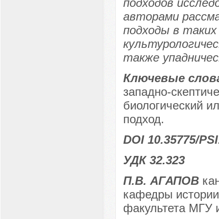
подходов исслед
авторами рассм
подходы в таких 
культурологичес
также упадничес
Ключевые слов
западно-скептиче
биологический ил
подход.
DOI 10.35775/PSI
УДК 32.323
П.В. АГАПОВ
кан
кафедры истории 
факультета МГУ и