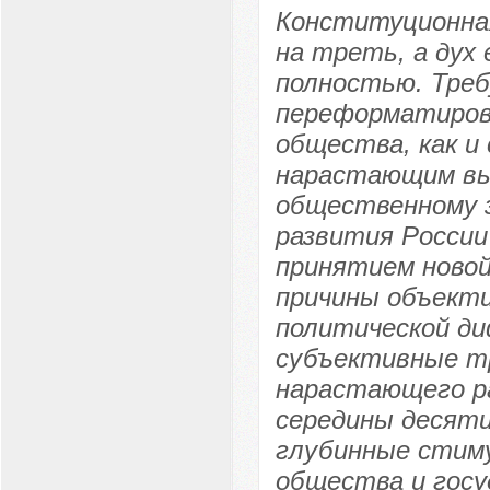
Конституционна
на треть, а дух
полностью. Треб
переформатиров
общества, как и
нарастающим вы
общественному з
развития России
принятием новой
причины объекти
политической д
субъективные тр
нарастающего ра
середины десяти
глубинные стиму
общества и госу