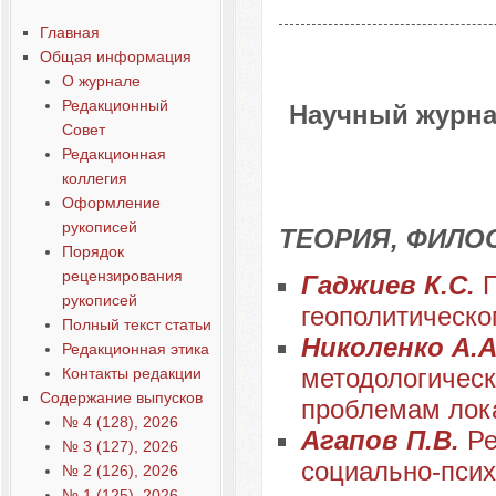
Главная
Общая информация
О журнале
Редакционный
Научный журна
Совет
Редакционная
коллегия
Оформление
рукописей
ТЕОРИЯ, ФИЛО
Порядок
рецензирования
Гаджиев К.С.
П
рукописей
геополитическо
Полный текст статьи
Николенко А.А
Редакционная этика
методологическ
Контакты редакции
Содержание выпусков
проблемам лок
№ 4 (128), 2026
Агапов П.В.
Ре
№ 3 (127), 2026
социально-псих
№ 2 (126), 2026
№ 1 (125), 2026