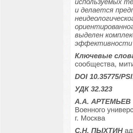
используемых те
и делается пред
неидеологическо
ориентированног
выделен комплек
эффективности 
Ключевые слов
сообщества, мити
DOI 10.35775/PSI
УДК 32.323
А.А. АРТЕМЬЕВ
Военного универ
г. Москва
С.Н. ПЫХТИН
ад