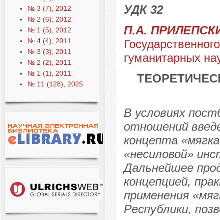
УДК 32
№ 3 (7), 2012
№ 2 (6), 2012
П.А. ПРИЛЕПСК
№ 1 (5), 2012
№ 4 (4), 2011
Государственного
№ 3 (3), 2011
гуманитарных нау
№ 2 (2), 2011
№ 1 (1), 2011
ТЕОРЕТИЧЕС
№ 11 (128), 2025
В условиях пос
отношений введе
концепта «мягка
«несиловой» инс
Дальнейшее прод
концепцией, пра
применения «мяг
Республики, поз