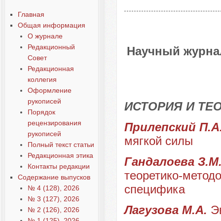
Главная
Общая информация
О журнале
Редакционный
Научный журнал
Совет
Редакционная
коллегия
Оформление
рукописей
ИСТОРИЯ И ТЕ
Порядок
рецензирования
Прилепский П.А
рукописей
мягкой силы
Полный текст статьи
Редакционная этика
Гандалоева З.М
Контакты редакции
теоретико-методо
Содержание выпусков
специфика
№ 4 (128), 2026
№ 3 (127), 2026
Лагузова М.А.
Э
№ 2 (126), 2026
№ 1 (125), 2026