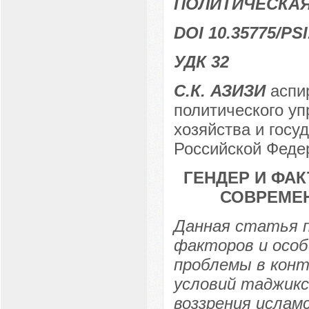
ПОЛИТИЧЕСКА
DOI 10.35775/PSI
УДК 32
С.К. АЗИЗИ
аспир
политического уп
хозяйства и госу
Российской Федер
ГЕНДЕР И ФА
СОВРЕМЕ
Данная статья 
факторов и особ
проблемы в кон
условий таджик
воззрения ислам