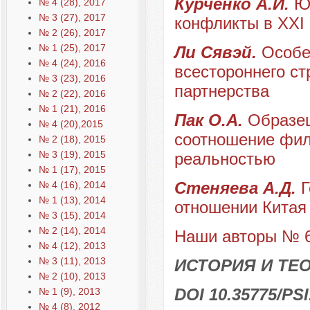
Курченко А.И.
Ю
№ 4 (28), 2017
№ 3 (27), 2017
конфликты в XXI 
№ 2 (26), 2017
№ 1 (25), 2017
Ли Сявэй.
Особе
№ 4 (24), 2016
всестороннего ст
№ 3 (23), 2016
партнерства
№ 2 (22), 2016
№ 1 (21), 2016
Пак О.А.
Образец
№ 4 (20),2015
соотношение фил
№ 2 (18), 2015
№ 3 (19), 2015
реальностью
№ 1 (17), 2015
Стеняева А.Д.
Г
№ 4 (16), 2014
№ 1 (13), 2014
отношении Китая
№ 3 (15), 2014
№ 2 (14), 2014
Наши авторы № 6
№ 4 (12), 2013
№ 3 (11), 2013
ИСТОРИЯ И ТЕ
№ 2 (10), 2013
DOI 10.35775/PSI
№ 1 (9), 2013
№ 4 (8), 2012