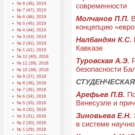
№ 8 (48), 2019
современности
№ 7 (47), 2019
№ 6 (46), 2019
Молчанов П.П.
В
№ 5 (45), 2019
концепцию «евро
№ 4 (44), 2019
№ 3 (43), 2019
Налбандян К.С.
№ 2 (42), 2019
Кавказе
№ 1 (41), 2019
№ 12 (40), 2018
Туровская А.Э.
№ 11 (39), 2018
безопасности Бал
№ 10 (38), 2018
№ 9 (37), 2018
СТУДЕНЧЕСКАЯ
№ 8 (36), 2018
№ 7 (35), 2018
Арефьев П.В.
По
№ 6 (34), 2018
Венесуэле и прич
№ 5 (33), 2018
№ 4 (32), 2018
Зиновьева Е.Н.
№ 3 (31), 2018
в системе научно
№ 2 (30), 2018
№ 1 (29), 2018