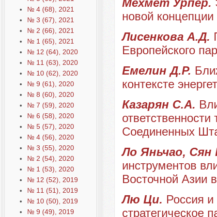
Мехмет Урпер.
№ 4 (68), 2021
новой концепции
№ 3 (67), 2021
№ 2 (66), 2021
Лисенкова А.Д.
№ 1 (65), 2021
Европейского па
№ 12 (64), 2020
№ 11 (63), 2020
Емелин Д.Р.
Бли
№ 10 (62), 2020
контексте энерге
№ 9 (61), 2020
№ 8 (60), 2020
Казарян С.А.
Вл
№ 7 (59), 2020
ответственности
№ 6 (58), 2020
№ 5 (57), 2020
Соединенных Шта
№ 4 (56), 2020
№ 3 (55), 2020
Ло Яньчао, Сян
№ 2 (54), 2020
инструментов вли
№ 1 (53), 2020
Восточной Азии в
№ 12 (52), 2019
№ 11 (51), 2019
Лю Ци.
Россия и
№ 10 (50), 2019
стратегическое 
№ 9 (49), 2019