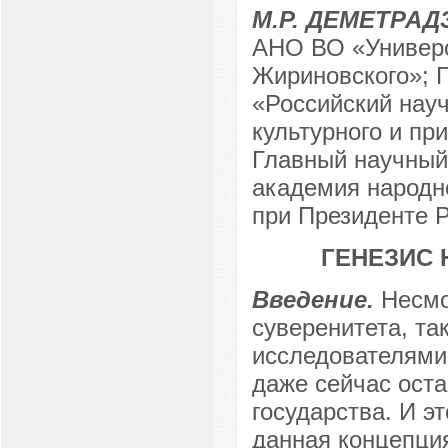
М.Р. ДЕМЕТРАД
АНО ВО «Универс
Жириновского»; 
«Российский науч
культурного и пр
Главный научный
академия народно
при Президенте Р
ГЕНЕЗИС
Введение.
Несмо
суверенитета, т
исследователями
даже сейчас ост
государства. И э
данная концепци