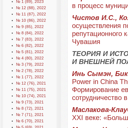
№ 1 (89), 2023
в процесс муниц
№ 12 (88), 2022
№ 11 (87), 2022
Чистов И.С., К
№ 10 (86), 2022
осуществления п
№ 9 (85), 2022
репутационного 
№ 8 (84), 2022
№ 7 (83), 2022
Чувашия
№ 6 (82), 2022
№ 5 (81), 2022
ТЕОРИЯ И ИС
№ 4 (80), 2022
И ВНЕШНЕЙ ПО
№ 3 (79), 2022
№ 2 (78), 2022
Инь Сымэн, Бик
№ 1 (77), 2022
Power in China Th
№ 12 (76), 2021
Формирование ев
№ 11 (75), 2021
№ 10 (74), 2021
сотрудничество 
№ 9 (73), 2021
Маслакова-Клау
№ 8 (72), 2021
№ 7 (71), 2021
XXI веке: «Боль
№ 6 (70), 2021
№ 5 (69), 2021