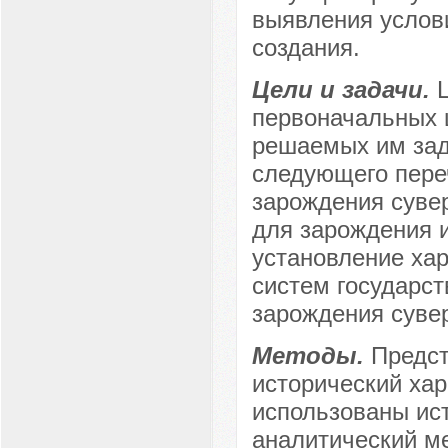
выявления услови
создания.
Цели и задачи.
первоначальных 
решаемых им зад
следующего пере
зарождения суве
для зарождения 
установление ха
систем государст
зарождения суве
Методы.
Предст
исторический ха
использованы ис
аналитический м