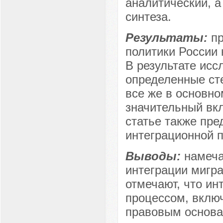
аналитический, а
синтеза.
Результаты:
п
политики России 
В результате исс
определенные ст
все же в основно
значительный вкл
статье также пр
интеграционной п
Выводы:
намеча
интеграции мигра
отмечают, что ин
процессом, вклю
правовым основа