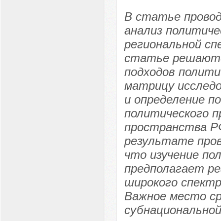
В статье прово
анализ политиче
региональной сп
статье решаются
подходов полит
матрицу исследо
и определение п
политического п
пространства РФ
результате пров
что изучение по
предполагает ре
широкого спектр
Важное место ср
субнационально