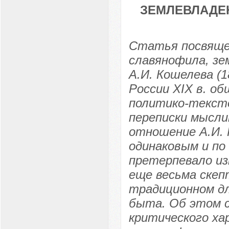
ЗЕМЛЕВЛАДЕ
Статья посвящен
славянофила, зе
А.И. Кошелева (1
России XIX в. о
политико-тексто
переписки мысли
отношение А.И. 
одинаковым и по 
претерпевало изм
еще весьма скеп
традиционном д
быта. Об этом 
критического ха