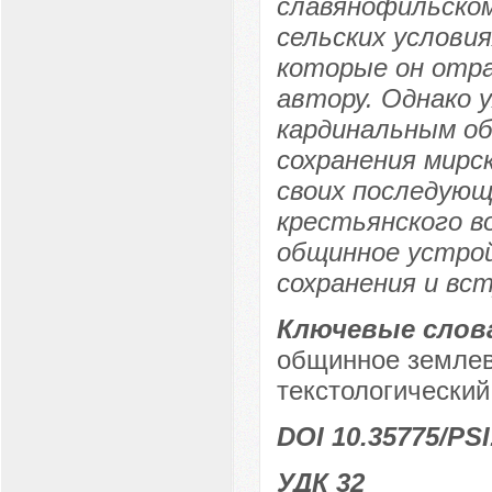
славянофильскому
сельских условия
которые он отра
автору. Однако у
кардинальным об
сохранения мирс
своих последующ
крестьянского в
общинное устрой
сохранения и вст
Ключевые слов
общинное землев
текстологический
DOI 10.35775/PSI
УДК 32