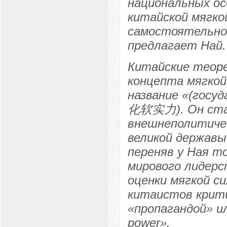
национальных ос
китайской мягко
самостоятельног
предлагает Най.
Китайские теор
концепта мягкой
название «(госу
化软实力). Он ста
внешнеполитиче
великой державы 
переняв у Ная то
мирового лидерс
оценки мягкой си
китаистов крити
«пропагандой» и
power».