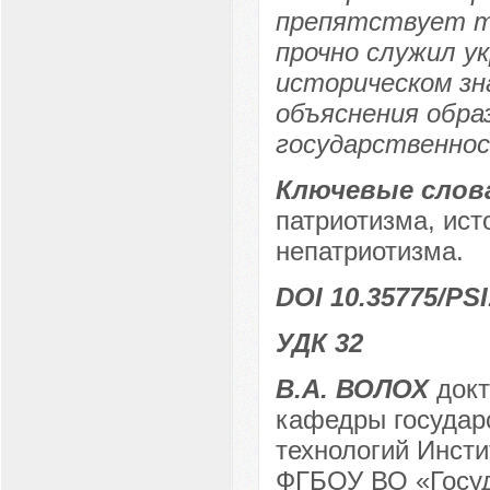
препятствует т
прочно служил у
историческом зна
объяснения образ
государственно
Ключевые слов
патриотизма, ист
непатриотизма.
DOI 10.35775/PSI
УДК 32
В.А. ВОЛОХ
докт
кафедры государ
технологий Инсти
ФГБОУ ВО «Госуд