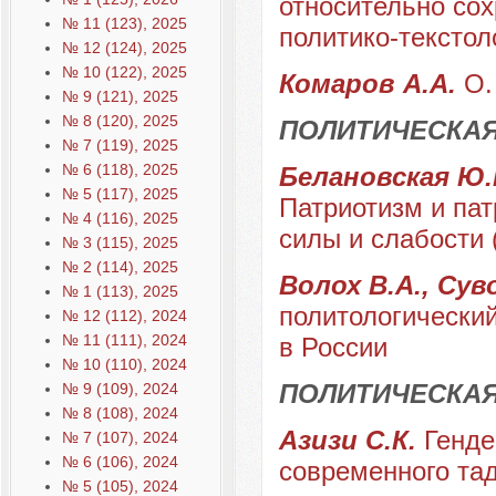
относительно со
№ 11 (123), 2025
политико-текстол
№ 12 (124), 2025
№ 10 (122), 2025
Комаров А.А.
О.
№ 9 (121), 2025
№ 8 (120), 2025
ПОЛИТИЧЕСКАЯ
№ 7 (119), 2025
№ 6 (118), 2025
Белановская Ю.Е
№ 5 (117), 2025
Патриотизм и пат
№ 4 (116), 2025
силы и слабости 
№ 3 (115), 2025
№ 2 (114), 2025
Волох В.А., Сув
№ 1 (113), 2025
политологический
№ 12 (112), 2024
№ 11 (111), 2024
в России
№ 10 (110), 2024
ПОЛИТИЧЕСКА
№ 9 (109), 2024
№ 8 (108), 2024
Азизи С.К.
Генде
№ 7 (107), 2024
№ 6 (106), 2024
современного та
№ 5 (105), 2024