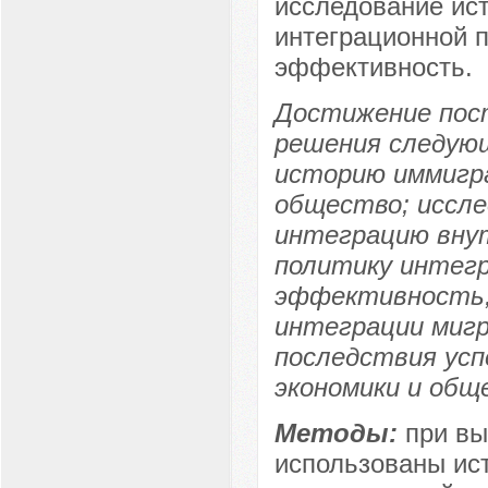
исследование ис
интеграционной п
эффективность.
Достижение пос
решения следующ
историю иммигра
общество; иссле
интеграцию вну
политику интегр
эффективность;
интеграции мигр
последствия усп
экономики и общ
Методы:
при вы
использованы ис