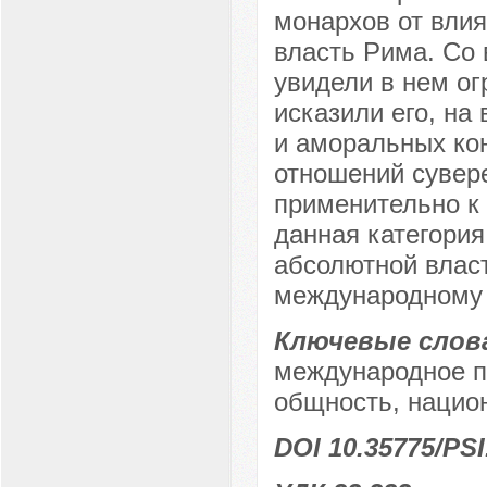
монархов от влия
власть Рима. Со 
увидели в нем ог
исказили его, на
и аморальных ко
отношений сувер
применительно к
данная категория
абсолютной власт
международному –
Ключевые слов
международное пр
общность, национ
DOI 10.35775/PSI