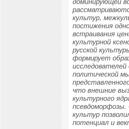
доминирующей во
рассматриваютс
культур, межкул
постижения одно
встраивания цен
культурной ксен
русской культур
формирует обра
исследователей 
политической мы
представленного
что внешние выз
культурного ядр
псевдоморфозы. 
культур позволи
потенциал и век