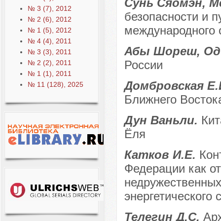
Сунь Сяомэн, М
№ 3 (7), 2012
безопасности и п
№ 2 (6), 2012
международного 
№ 1 (5), 2012
№ 4 (4), 2011
Абы Шореш, Од
№ 3 (3), 2011
России
№ 2 (2), 2011
№ 1 (1), 2011
Домбровская Е.
№ 11 (128), 2025
Ближнего Восток
Дун Ваньли.
Кит
Ёля
Катков И.Е.
Кон
Федерации как от
недружественных 
энергетического 
Телегин Д.С.
Ар