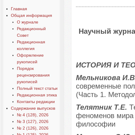
Главная
Общая информация
О журнале
Редакционный
Научный журна
Совет
Редакционная
коллегия
Оформление
рукописей
ИСТОРИЯ И ТЕ
Порядок
рецензирования
Мельникова И.В
рукописей
современные поли
Полный текст статьи
(Часть 1. Методо
Редакционная этика
Контакты редакции
Телятник Т.Е.
Т
Содержание выпусков
феноменов мира 
№ 4 (128), 2026
№ 3 (127), 2026
философии
№ 2 (126), 2026
№ 1 (125), 2026