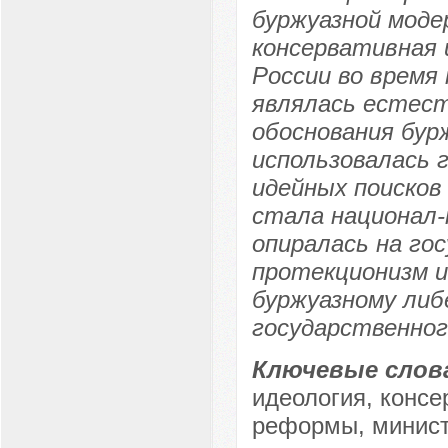
буржуазной моде
консервативная 
России во время 
являлась естест
обоснования бур
использовалась 
идейных поисков
стала национал-
опиралась на го
протекционизм и
буржуазному либ
государственног
Ключевые слов
идеология, консе
реформы, минист