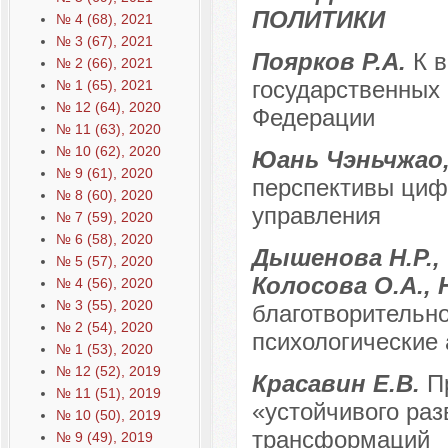
ПОЛИТИКИ
№ 4 (68), 2021
№ 3 (67), 2021
Поярков Р.А.
К 
№ 2 (66), 2021
государственных
№ 1 (65), 2021
№ 12 (64), 2020
Федерации
№ 11 (63), 2020
№ 10 (62), 2020
Юань Чэньчжао,
№ 9 (61), 2020
перспективы циф
№ 8 (60), 2020
управления
№ 7 (59), 2020
№ 6 (58), 2020
Дышенова Н.Р., 
№ 5 (57), 2020
Колосова О.А.,
№ 4 (56), 2020
№ 3 (55), 2020
благотворительно
№ 2 (54), 2020
психологические
№ 1 (53), 2020
№ 12 (52), 2019
Красавин Е.В.
П
№ 11 (51), 2019
«устойчивого раз
№ 10 (50), 2019
трансформаций
№ 9 (49), 2019