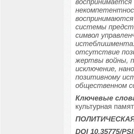
воспринимается 
некомпетентност
воспринимаются 
системы предста
символ управле
истеблишмента.
отсутствие поз
жертвы войны, 
исключение, на
позитивному ист
общественном со
Ключевые слов
культурная памят
ПОЛИТИЧЕСКА
DOI 10.35775/PSI