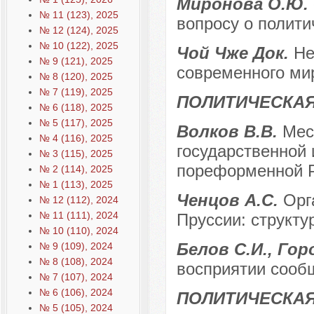
Миронова О.Ю.
№ 11 (123), 2025
вопросу о полити
№ 12 (124), 2025
№ 10 (122), 2025
Чой Чже Док.
Не
№ 9 (121), 2025
современного ми
№ 8 (120), 2025
№ 7 (119), 2025
ПОЛИТИЧЕСКАЯ
№ 6 (118), 2025
№ 5 (117), 2025
Волков В.В.
Мес
№ 4 (116), 2025
государственной
№ 3 (115), 2025
пореформенной 
№ 2 (114), 2025
№ 1 (113), 2025
Ченцов А.С.
Орг
№ 12 (112), 2024
№ 11 (111), 2024
Пруссии: структу
№ 10 (110), 2024
Белов С.И., Гор
№ 9 (109), 2024
№ 8 (108), 2024
восприятии сооб
№ 7 (107), 2024
№ 6 (106), 2024
ПОЛИТИЧЕСКА
№ 5 (105), 2024