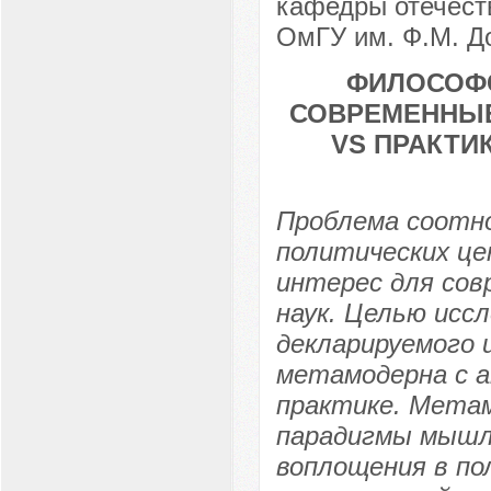
кафедры отечеств
ОмГУ им. Ф.М. До
ФИЛОСОФС
СОВРЕМЕННЫЕ
VS ПРАКТИ
Проблема соотн
политических ц
интерес для сов
наук. Целью исс
декларируемого
метамодерна с а
практике. Мета
парадигмы мышл
воплощения в по