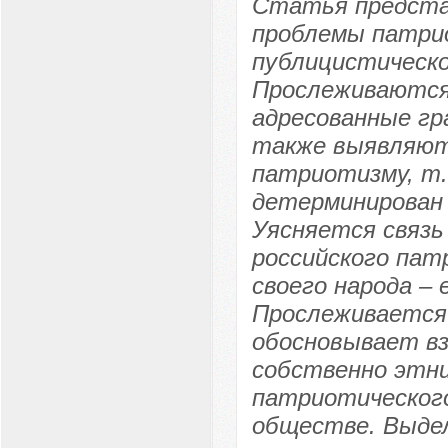
Статья предста
проблемы патрио
публицистическо
Прослеживаются
адресованные гр
также выявляют
патриотизму, т.
детерминирован
Уясняется связь
российского па
своего народа – 
Прослеживается 
обосновывает вз
собственно этни
патриотического
обществе. Выде