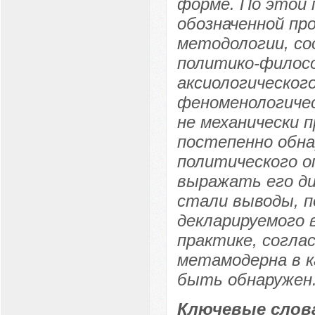
форме. По этой 
обозначенной пр
методологии, с
политико-филосо
аксиологическог
феноменологичес
не механически 
постепенно обна
политического о
выражать его ди
стали выводы, п
декларируемого 
практике, согла
метамодерна в к
быть обнаружен
Ключевые слов