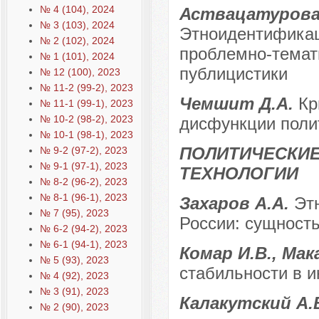
№ 4 (104), 2024
Аствацатурова 
№ 3 (103), 2024
Этноидентификац
№ 2 (102), 2024
проблемно-темат
№ 1 (101), 2024
публицистики
№ 12 (100), 2023
№ 11-2 (99-2), 2023
Чемшит Д.А.
Кр
№ 11-1 (99-1), 2023
№ 10-2 (98-2), 2023
дисфункции поли
№ 10-1 (98-1), 2023
ПОЛИТИЧЕСКИЕ
№ 9-2 (97-2), 2023
№ 9-1 (97-1), 2023
ТЕХНОЛОГИИ
№ 8-2 (96-2), 2023
№ 8-1 (96-1), 2023
Захаров А.А.
Эт
№ 7 (95), 2023
России: сущност
№ 6-2 (94-2), 2023
№ 6-1 (94-1), 2023
Комар И.В., Мак
№ 5 (93), 2023
стабильности в и
№ 4 (92), 2023
№ 3 (91), 2023
Калакутский А.
№ 2 (90), 2023