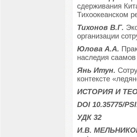
сдерживания Кит
Тихоокеанском р
Тихонов В.Г.
Эк
организации сотр
Юлова А.А.
Прак
наследия саамов
Янь Итун.
Сотру
контексте «ледян
ИСТОРИЯ И ТЕ
DOI 10.35775/PSI
УДК 32
И.В. МЕЛЬНИКО