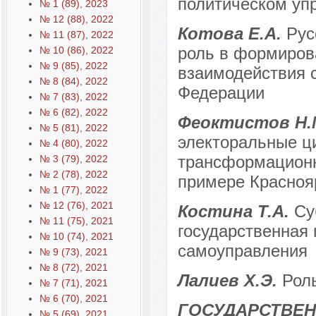
политическом уп
№ 1 (89), 2023
№ 12 (88), 2022
Котова Е.А.
Рус
№ 11 (87), 2022
роль в формиров
№ 10 (86), 2022
№ 9 (85), 2022
взаимодействия 
№ 8 (84), 2022
Федерации
№ 7 (83), 2022
№ 6 (82), 2022
Феоктистов Н.
№ 5 (81), 2022
электоральные ц
№ 4 (80), 2022
трансформационн
№ 3 (79), 2022
№ 2 (78), 2022
примере Красноя
№ 1 (77), 2022
№ 12 (76), 2021
Костина Т.А.
Су
№ 11 (75), 2021
государственная 
№ 10 (74), 2021
самоуправления
№ 9 (73), 2021
№ 8 (72), 2021
Лалиев Х.Э.
Рол
№ 7 (71), 2021
№ 6 (70), 2021
ГОСУДАРСТВЕН
№ 5 (69), 2021