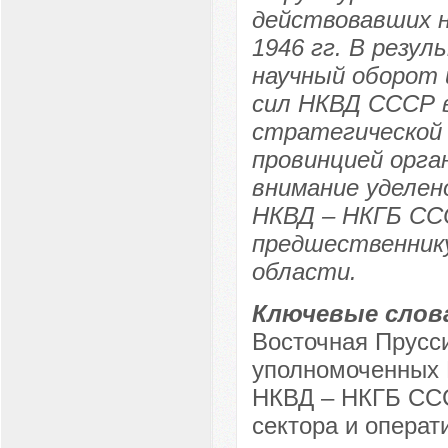
действовавших н
1946 гг. В резул
научный оборот 
сил НКВД СССР в
стратегической 
провинцией орга
внимание уделен
НКВД – НКГБ ССС
предшественнику
области.
Ключевые слов
Восточная Прусс
уполномоченных
НКВД – НКГБ ССС
сектора и опера