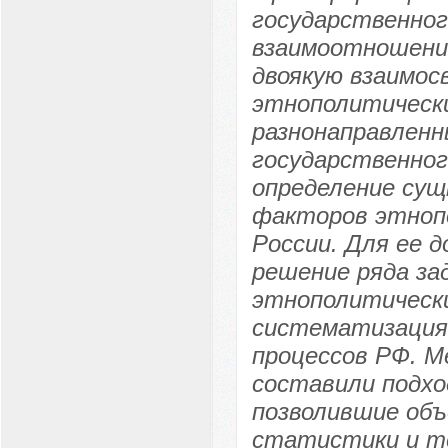
государственног
взаимоотношений
двоякую взаимос
этнополитическ
разнонаправленн
государственно
определение су
факторов этнопо
России. Для ее 
решение ряда за
этнополитически
систематизация
процессов РФ. М
составили подхо
позволившие об
статистики и те