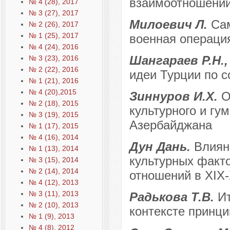
взаимоотношений
№ 4 (28), 2017
№ 3 (27), 2017
Милоевич Л.
Са
№ 2 (26), 2017
№ 1 (25), 2017
военная операци
№ 4 (24), 2016
Шангараев Р.Н.,
№ 3 (23), 2016
№ 2 (22), 2016
идеи Турции по с
№ 1 (21), 2016
№ 4 (20),2015
Зиннуров И.Х.
О
№ 2 (18), 2015
культурного и гу
№ 3 (19), 2015
Азербайджана
№ 1 (17), 2015
№ 4 (16), 2014
Дун Дань.
Влиян
№ 1 (13), 2014
культурных факто
№ 3 (15), 2014
№ 2 (14), 2014
отношений в XIX
№ 4 (12), 2013
№ 3 (11), 2013
Радькова Т.В.
Ит
№ 2 (10), 2013
контексте принц
№ 1 (9), 2013
№ 4 (8), 2012