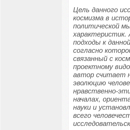
Цель данного ис
космизма в исто
политической мы
характеристик.
подходы к данно
согласно которо
связанный с кос
проектному видо
автор считает 
эволюцию челове
нравственно-эти
началах, ориент
науки и установ
всего человечес
исследовательско