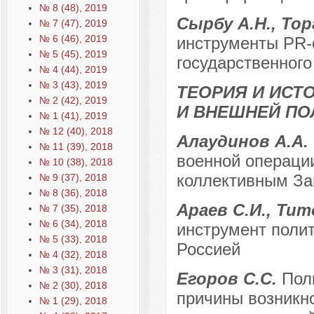
№ 8 (48), 2019
Сырбу А.Н., То
№ 7 (47), 2019
№ 6 (46), 2019
инструменты PR-
№ 5 (45), 2019
государственного
№ 4 (44), 2019
№ 3 (43), 2019
ТЕОРИЯ И ИС
№ 2 (42), 2019
И ВНЕШНЕЙ ПО
№ 1 (41), 2019
№ 12 (40), 2018
Алаудинов А.А.
№ 11 (39), 2018
военной операции
№ 10 (38), 2018
коллективным З
№ 9 (37), 2018
№ 8 (36), 2018
Араев С.И., Тит
№ 7 (35), 2018
№ 6 (34), 2018
инструмент полит
№ 5 (33), 2018
Россией
№ 4 (32), 2018
№ 3 (31), 2018
Егоров С.С.
Пол
№ 2 (30), 2018
причины возникн
№ 1 (29), 2018