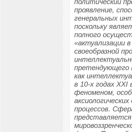
политический пр
проявление, спо
генеральных инт
поскольку являе
полного осущест
«актуализации в
своеобразной пр
интеллектуально
претендующего 
как интеллектуа
в 10-х годах ХХI
феноменом, особ
аксиологических
процессов. Сфер
представляется 
мировоззренческ