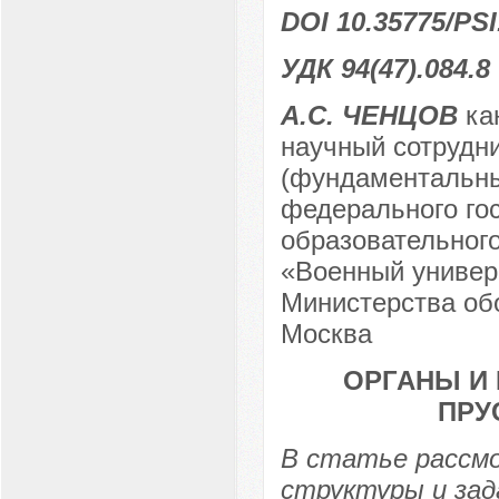
DOI 10.35775/PSI
УДК 94(47).084.8
А.С. ЧЕНЦОВ
кан
научный сотрудни
(фундаментальны
федерального гос
образовательног
«Военный универ
Министерства обо
Москва
ОРГАНЫ И 
ПРУ
В статье рассм
структуры и зад