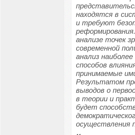
представительст
находятся в сис
и требуют безо
реформирования.
анализе точек з
современной пол
анализ наиболее
способов влияни
принимаемые ими
Результатом про
выводов о перво
в теории и прак
будет способст
демократическог
осуществления п