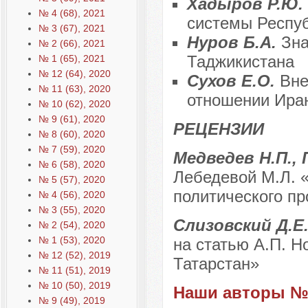
Хадыров Р.Ю.
№ 4 (68), 2021
системы Респу
№ 3 (67), 2021
Нуров Б.А.
Зна
№ 2 (66), 2021
Таджикистана
№ 1 (65), 2021
№ 12 (64), 2020
Сухов Е.О.
Вне
№ 11 (63), 2020
отношении Ира
№ 10 (62), 2020
№ 9 (61), 2020
РЕЦЕНЗИИ
№ 8 (60), 2020
№ 7 (59), 2020
Медведев Н.П., 
№ 6 (58), 2020
Лебедевой М.Л. 
№ 5 (57), 2020
политического пр
№ 4 (56), 2020
№ 3 (55), 2020
Слизовский Д.Е.
№ 2 (54), 2020
№ 1 (53), 2020
на статью А.П. 
№ 12 (52), 2019
Татарстан»
№ 11 (51), 2019
№ 10 (50), 2019
Наши авторы № 
№ 9 (49), 2019