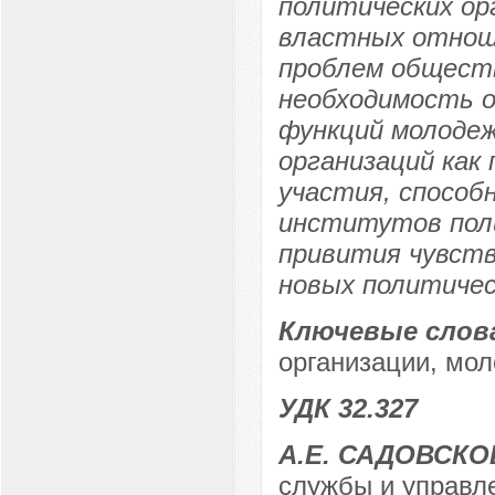
политических ор
властных отнош
проблем обществ
необходимость о
функций молоде
организаций как
участия, способн
институтов поли
привития чувств
новых политичес
Ключевые слов
организации, мол
УДК 32.327
А.Е. САДОВСКО
службы и управл