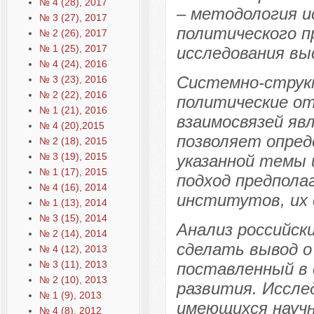
№ 4 (28), 2017
– методология и
№ 3 (27), 2017
политического п
№ 2 (26), 2017
№ 1 (25), 2017
исследования вы
№ 4 (24), 2016
Системно-струк
№ 3 (23), 2016
№ 2 (22), 2016
политические о
№ 1 (21), 2016
взаимосвязей яв
№ 4 (20),2015
позволяет опред
№ 2 (18), 2015
№ 3 (19), 2015
указанной темы
№ 1 (17), 2015
подход предпола
№ 4 (16), 2014
институтов, их 
№ 1 (13), 2014
№ 3 (15), 2014
Анализ российск
№ 2 (14), 2014
сделать вывод о
№ 4 (12), 2013
№ 3 (11), 2013
поставленный в 
№ 2 (10), 2013
развития. Иссле
№ 1 (9), 2013
имеющихся научн
№ 4 (8), 2012