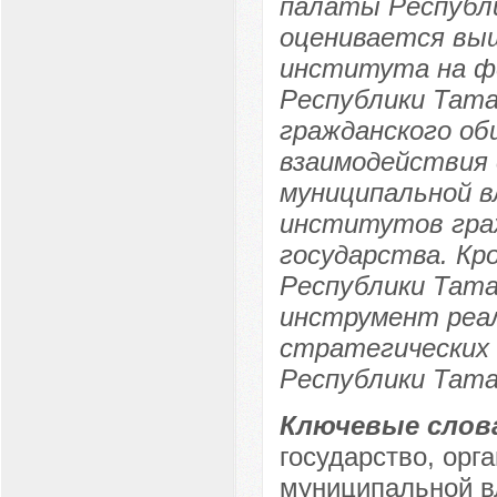
палаты Республи
оценивается выш
института на ф
Республики Тат
гражданского о
взаимодействия 
муниципальной в
институтов граж
государства. Кр
Республики Тата
инструмент реа
стратегических 
Республики Тат
Ключевые слов
государство, орг
муниципальной вл