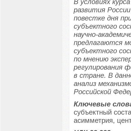
В условиях курс
развития России
повестке дня пр
субъектного сос
научно-академич
предлагаются м
субъектного сос
по мнению экспе
регулирования 
в стране. В дан
анализ механизм
Российской Феде
Ключевые слов
субъектный сост
асимметрия, цен