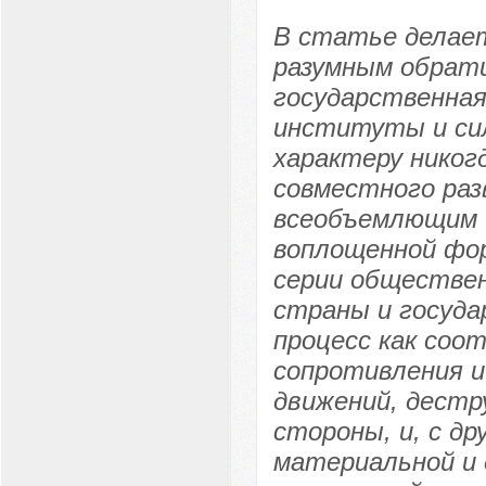
В статье делает
разумным обрати
государственная
институты и сил
характеру никог
совместного раз
всеобъемлющим и
воплощенной фор
серии обществен
страны и госуд
процесс как соо
сопротивления 
движений, дестр
стороны, и, с др
материальной и д