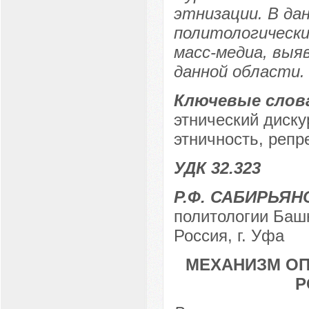
этнизации. В да
политологически
масс-медиа, выя
данной области.
Ключевые слов
этнический диску
этничность, репр
УДК 32.323
Р.Ф. САБИРЬЯН
политологии Башк
Россия, г. Уфа
МЕХАНИЗМ ОП
Р