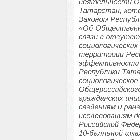
деятельности О
Татарстан, кот
Законом Республ
«Об Общественн
связи с отсутст
социологических
территории Респ
эффективности
Республики Тат
социологическое
Общероссийског
гражданских ин
сведениям и ран
исследованиям 
Российской Феде
10-балльной шк