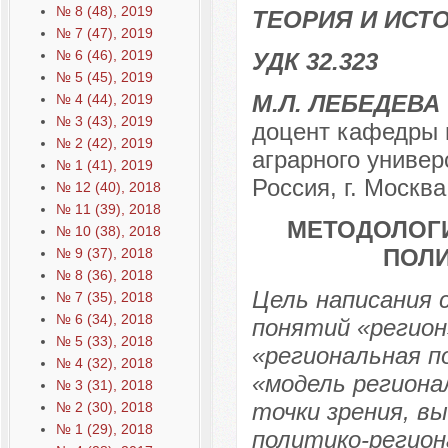
№ 8 (48), 2019
ТЕОРИЯ И ИСТ
№ 7 (47), 2019
№ 6 (46), 2019
УДК 32.323
№ 5 (45), 2019
М.Л. ЛЕБЕДЕВА
№ 4 (44), 2019
№ 3 (43), 2019
доцент кафедры п
№ 2 (42), 2019
аграрного универ
№ 1 (41), 2019
Россия, г. Москва
№ 12 (40), 2018
№ 11 (39), 2018
МЕТОДОЛОГ
№ 10 (38), 2018
ПОЛИ
№ 9 (37), 2018
№ 8 (36), 2018
Цель написания 
№ 7 (35), 2018
№ 6 (34), 2018
понятий «регион
№ 5 (33), 2018
«региональная п
№ 4 (32), 2018
«модель региона
№ 3 (31), 2018
точки зрения, в
№ 2 (30), 2018
№ 1 (29), 2018
политико-регион