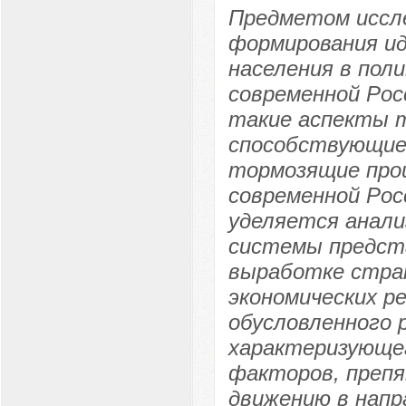
Предметом иссл
формирования и
населения в пол
современной Рос
такие аспекты т
способствующие 
тормозящие про
современной Рос
уделяется анали
системы предст
выработке страт
экономических р
обусловленного 
характеризующег
факторов, преп
движению в напр