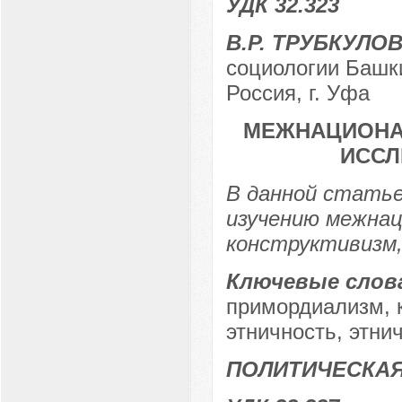
УДК 32.323
В.Р. ТРУБКУЛО
социологии Башки
Россия, г. Уфа
МЕЖНАЦИОНА
ИССЛ
В данной статье
изучению межнац
конструктивизм
Ключевые слов
примордиализм, 
этничность, этни
ПОЛИТИЧЕСКА