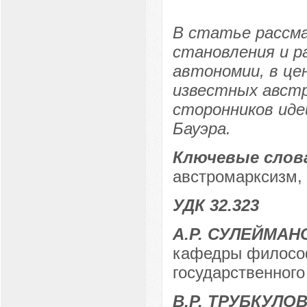
В статье рассм
становления и р
автономии, в це
известных австр
сторонников иде
Бауэра.
Ключевые слов
австромарксизм, 
УДК 32.323
А.Р. СУЛЕЙМАН
кафедры философ
государственного
В.Р. ТРУБКУЛО