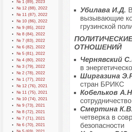
№ 1 (89), 2023
№ 12 (88), 2022
Убилава И.Д.
В
№ 11 (87), 2022
вызывающие ко
№ 10 (86), 2022
грузинской пол
№ 9 (85), 2022
№ 8 (84), 2022
ПОЛИТИЧЕСКИ
№ 7 (83), 2022
ОТНОШЕНИЙ
№ 6 (82), 2022
№ 5 (81), 2022
Чернявский С.
№ 4 (80), 2022
в энергетическ
№ 3 (79), 2022
№ 2 (78), 2022
Ширгазина Э.
№ 1 (77), 2022
стран БРИКС
№ 12 (76), 2021
Кобельков А.Н
№ 11 (75), 2021
№ 10 (74), 2021
сотрудничество
№ 9 (73), 2021
Смертина К.В
№ 8 (72), 2021
четверка в сов
№ 7 (71), 2021
безопасности
№ 6 (70), 2021
№ 5 (69), 2021