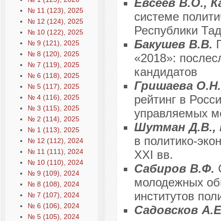
Евсеев В.О., 
№ 11 (123), 2025
системе полити
№ 12 (124), 2025
Республики Тад
№ 10 (122), 2025
Бакушев В.В.
№ 9 (121), 2025
№ 8 (120), 2025
«2018»: послес
№ 7 (119), 2025
кандидатов
№ 6 (118), 2025
Гришаева О.Н.
№ 5 (117), 2025
рейтинг в Росс
№ 4 (116), 2025
№ 3 (115), 2025
управляемых м
№ 2 (114), 2025
Шутман Д.В., 
№ 1 (113), 2025
в политико-эко
№ 12 (112), 2024
№ 11 (111), 2024
XXI вв.
№ 10 (110), 2024
Сабиров В.Ф.
№ 9 (109), 2024
молодежных общ
№ 8 (108), 2024
институтов пол
№ 7 (107), 2024
№ 6 (106), 2024
Садовсков А.
№ 5 (105), 2024