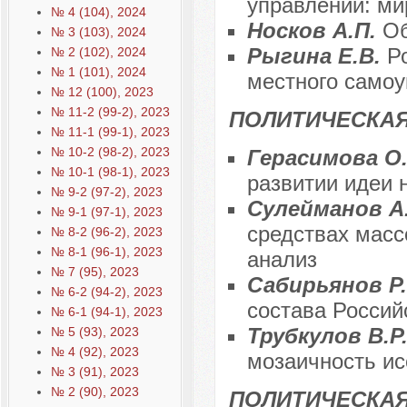
управлении: ми
№ 4 (104), 2024
Носков А.П.
Об
№ 3 (103), 2024
Рыгина Е.В.
Р
№ 2 (102), 2024
№ 1 (101), 2024
местного само
№ 12 (100), 2023
№ 11-2 (99-2), 2023
ПОЛИТИЧЕСКАЯ
№ 11-1 (99-1), 2023
№ 10-2 (98-2), 2023
Герасимова О
№ 10-1 (98-1), 2023
развитии идеи 
№ 9-2 (97-2), 2023
Сулейманов А.
№ 9-1 (97-1), 2023
средствах масс
№ 8-2 (96-2), 2023
№ 8-1 (96-1), 2023
анализ
№ 7 (95), 2023
Сабирьянов Р
№ 6-2 (94-2), 2023
состава Россий
№ 6-1 (94-1), 2023
Трубкулов В.Р
№ 5 (93), 2023
№ 4 (92), 2023
мозаичность ис
№ 3 (91), 2023
№ 2 (90), 2023
ПОЛИТИЧЕСКА