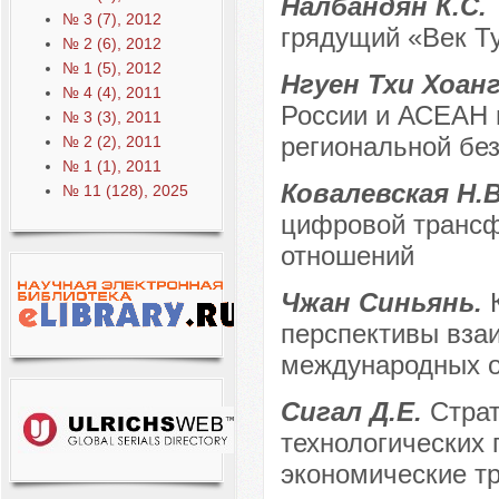
Налбандян К.С.
№ 3 (7), 2012
грядущий «Век Т
№ 2 (6), 2012
№ 1 (5), 2012
Нгуен Тхи Хоан
№ 4 (4), 2011
России и АСЕАН в
№ 3 (3), 2011
региональной бе
№ 2 (2), 2011
№ 1 (1), 2011
Ковалевская Н.
№ 11 (128), 2025
цифровой транс
отношений
Чжан Синьянь.
перспективы вза
международных от
Сигал Д.Е.
Страт
технологических 
экономические т