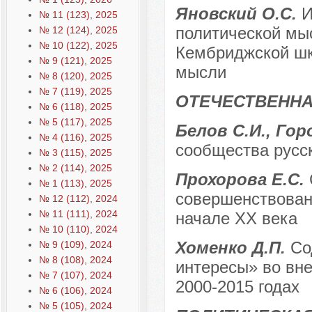
Яновский О.С.
И
№ 11 (123), 2025
политической мы
№ 12 (124), 2025
№ 10 (122), 2025
Кембриджской шк
№ 9 (121), 2025
мысли
№ 8 (120), 2025
№ 7 (119), 2025
ОТЕЧЕСТВЕННА
№ 6 (118), 2025
№ 5 (117), 2025
Белов С.И., Гор
№ 4 (116), 2025
сообщества русс
№ 3 (115), 2025
№ 2 (114), 2025
Прохорова Е.С.
№ 1 (113), 2025
совершенствован
№ 12 (112), 2024
№ 11 (111), 2024
начале XX века
№ 10 (110), 2024
Хоменко Д.П.
Со
№ 9 (109), 2024
№ 8 (108), 2024
интересы» во вн
№ 7 (107), 2024
2000-2015 годах
№ 6 (106), 2024
№ 5 (105), 2024