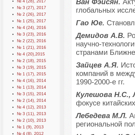
Ван Фэйсян.
Акт
№ 4 (28), 2017
№ 3 (27), 2017
глобальных иссл
№ 2 (26), 2017
№ 1 (25), 2017
Гао Юе.
Становл
№ 4 (24), 2016
Демидов А.В.
Ро
№ 3 (23), 2016
№ 2 (22), 2016
научно-технологи
№ 1 (21), 2016
странами Ближне
№ 4 (20),2015
№ 2 (18), 2015
Зайцев А.Я.
Ист
№ 3 (19), 2015
компаний в межд
№ 1 (17), 2015
1990-2000-е гг.
№ 4 (16), 2014
№ 1 (13), 2014
Кулешова Н.С.,
№ 3 (15), 2014
№ 2 (14), 2014
фокусе китайски
№ 4 (12), 2013
№ 3 (11), 2013
Лебедева М.Л.
А
№ 2 (10), 2013
региональной по
№ 1 (9), 2013
№ 4 (8), 2012