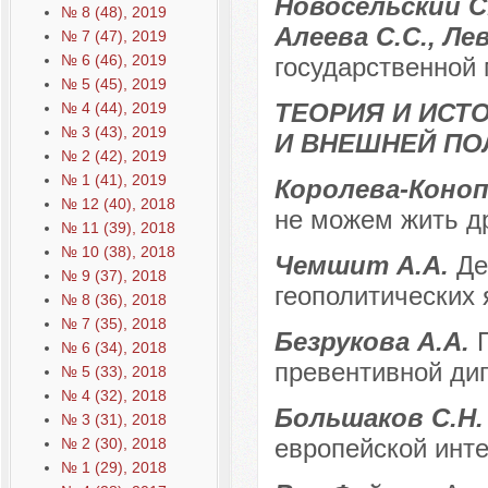
Новосельский С.
№ 8 (48), 2019
Алеева С.С., Ле
№ 7 (47), 2019
№ 6 (46), 2019
государственной 
№ 5 (45), 2019
ТЕОРИЯ И ИС
№ 4 (44), 2019
№ 3 (43), 2019
И ВНЕШНЕЙ ПО
№ 2 (42), 2019
№ 1 (41), 2019
Королева-Коноп
№ 12 (40), 2018
не можем жить д
№ 11 (39), 2018
№ 10 (38), 2018
Чемшит А.А.
Де
№ 9 (37), 2018
геополитических
№ 8 (36), 2018
№ 7 (35), 2018
Безрукова А.А.
№ 6 (34), 2018
превентивной ди
№ 5 (33), 2018
№ 4 (32), 2018
Большаков С.Н
№ 3 (31), 2018
европейской инт
№ 2 (30), 2018
№ 1 (29), 2018