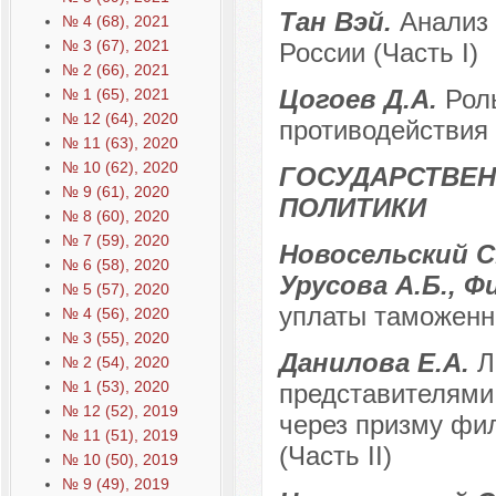
Тан Вэй.
Анализ 
№ 4 (68), 2021
№ 3 (67), 2021
России (Часть I)
№ 2 (66), 2021
Цогоев Д.А.
Рол
№ 1 (65), 2021
№ 12 (64), 2020
противодействия
№ 11 (63), 2020
№ 10 (62), 2020
ГОСУДАРСТВЕН
№ 9 (61), 2020
ПОЛИТИКИ
№ 8 (60), 2020
№ 7 (59), 2020
Новосельский С.
№ 6 (58), 2020
Урусова А.Б., Ф
№ 5 (57), 2020
уплаты таможенн
№ 4 (56), 2020
№ 3 (55), 2020
Данилова Е.А.
Л
№ 2 (54), 2020
№ 1 (53), 2020
представителями 
№ 12 (52), 2019
через призму фил
№ 11 (51), 2019
(Часть II)
№ 10 (50), 2019
№ 9 (49), 2019