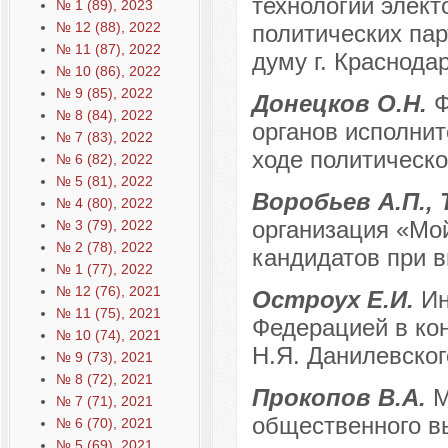
технологий элект
№ 1 (89), 2023
№ 12 (88), 2022
политических пар
№ 11 (87), 2022
думу г. Краснодар
№ 10 (86), 2022
№ 9 (85), 2022
Донецков О.Н.
Ф
№ 8 (84), 2022
органов исполнит
№ 7 (83), 2022
ходе политическо
№ 6 (82), 2022
№ 5 (81), 2022
Воробьев А.П., 
№ 4 (80), 2022
организация «Мо
№ 3 (79), 2022
№ 2 (78), 2022
кандидатов при в
№ 1 (77), 2022
№ 12 (76), 2021
Остроух Е.И.
Ин
№ 11 (75), 2021
Федерацией в ко
№ 10 (74), 2021
Н.Я. Данилевског
№ 9 (73), 2021
№ 8 (72), 2021
Прокопов В.А.
М
№ 7 (71), 2021
общественного в
№ 6 (70), 2021
№ 5 (69), 2021