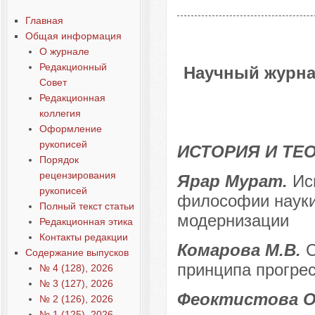
Главная
Общая информация
О журнале
Редакционный
Научный журна
Совет
Редакционная
коллегия
Оформление
рукописей
ИСТОРИЯ И ТЕ
Порядок
рецензирования
Ярар Мурат.
Ис
рукописей
философии науки
Полный текст статьи
модернизации
Редакционная этика
Контакты редакции
Комарова М.В.
С
Содержание выпусков
принципа прогрес
№ 4 (128), 2026
№ 3 (127), 2026
Феоктистова О
№ 2 (126), 2026
№ 1 (125), 2026