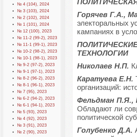
ПОЛИТИЧЕСКА
№ 4 (104), 2024
№ 3 (103), 2024
Горячев Г.А., 
№ 2 (102), 2024
электоральных у
№ 1 (101), 2024
кампаниях в усл
№ 12 (100), 2023
№ 11-2 (99-2), 2023
ПОЛИТИЧЕСКИЕ
№ 11-1 (99-1), 2023
№ 10-2 (98-2), 2023
ТЕХНОЛОГИИ
№ 10-1 (98-1), 2023
Николаев Н.П.
К
№ 9-2 (97-2), 2023
№ 9-1 (97-1), 2023
Каратуева Е.Н.
№ 8-2 (96-2), 2023
№ 8-1 (96-1), 2023
организаций: ист
№ 7 (95), 2023
№ 6-2 (94-2), 2023
Фельдман П.Я.,
№ 6-1 (94-1), 2023
Обладают ли сов
№ 5 (93), 2023
политической су
№ 4 (92), 2023
№ 3 (91), 2023
Голубенко Д.А.
№ 2 (90), 2023