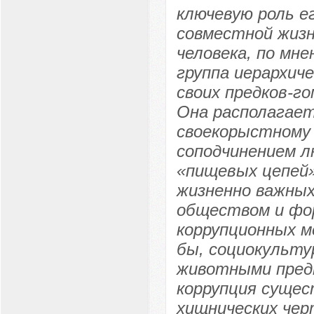
ключевую роль е
совместной жизн
человека, по мне
группа иерархич
своих предков-г
Она располагает
своекорыстному
соподчинением л
«пищевых цепей»
жизненно важных 
обществом и фор
коррупционных м
бы, социокульту
животными пред
коррупция сущес
хищнических черт