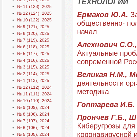
ТЕХНОЛОГИИ
№ 11 (123), 2025
Ермаков Ю.А.
З
№ 12 (124), 2025
№ 10 (122), 2025
общественно- по
№ 9 (121), 2025
начал
№ 8 (120), 2025
№ 7 (119), 2025
Алехнович С.О.,
№ 6 (118), 2025
Актуальные проб
№ 5 (117), 2025
современной Рос
№ 4 (116), 2025
№ 3 (115), 2025
Великая Н.М., М
№ 2 (114), 2025
№ 1 (113), 2025
деятельности орг
№ 12 (112), 2024
методика
№ 11 (111), 2024
№ 10 (110), 2024
Гоптарева И.Б.
№ 9 (109), 2024
№ 8 (108), 2024
Прончев Г.Б., Ш
№ 7 (107), 2024
Киберугрозы для
№ 6 (106), 2024
коронавирусной 
№ 5 (105), 2024