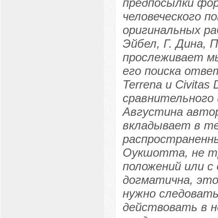
предпосылки фо
человеческого п
оригинальных ра
Эйбел, Г. Дина, 
прослеживает м
его поиска ответ
Terrena и Civita
сравнительного 
Августина авто
вкладывает в те
распространенны
Оукшотта, не тр
положений или с
догматична, это
нужно следовать
действовать в н