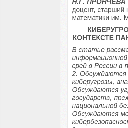
Н.Г. ПРОНЧЕВА
доцент, старший 
математики им. М
КИБЕРУГР
КОНТЕКСТЕ ПА
В статье рассма
информационной
сред в России в
2. Обсуждаются
киберугрозы, ан
Обсуждаются уг
государств, пре
национальной бе
Обсуждаются ме
кибербезопаснос