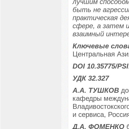
лучшим способом
быть не агресси
практическая де
сфере, а затем 
взаимный интере
Ключевые слов
Центральная Ази
DOI 10.35775/PSI
УДК 32.327
А.А. ТУШКОВ
до
кафедры междуна
Владивостокского
и сервиса, Россия
Д.А. ФОМЕНКО
б