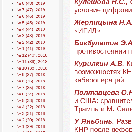
Кулешова Н.С.,
№ 8 (48), 2019
условие цифрови
№ 7 (47), 2019
№ 6 (46), 2019
Жерлицына Н.А
№ 5 (45), 2019
«ИГИЛ»
№ 4 (44), 2019
№ 3 (43), 2019
Бикбулатов Э.
№ 2 (42), 2019
№ 1 (41), 2019
противостоянии 
№ 12 (40), 2018
№ 11 (39), 2018
Курилкин А.В.
К
№ 10 (38), 2018
возможностях КН
№ 9 (37), 2018
киберопераций
№ 8 (36), 2018
№ 7 (35), 2018
Полтавцева О.
№ 6 (34), 2018
и США: сравните
№ 5 (33), 2018
№ 4 (32), 2018
Трампа и М. Сал
№ 3 (31), 2018
У Яньбинь.
Разв
№ 2 (30), 2018
№ 1 (29), 2018
КНР после рефор