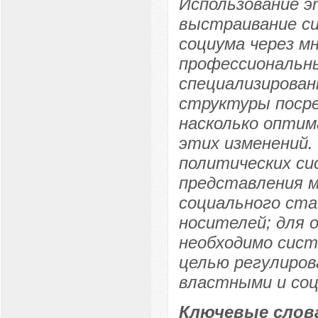
Использование 
выстраивание с
социума через м
профессиональны
специализирован
структуры посре
насколько оптим
этих изменений.
политических с
представления м
социального ста
носителей; для 
необходимо сис
целью регулиров
властными и со
Ключевые слов