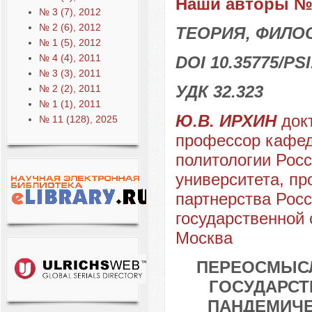
Наши авторы № 
№ 3 (7), 2012
№ 2 (6), 2012
ТЕОРИЯ, ФИЛО
№ 1 (5), 2012
№ 4 (4), 2011
DOI 10.35775/PSI
№ 3 (3), 2011
УДК 32.323
№ 2 (2), 2011
№ 1 (1), 2011
Ю.В. ИРХИН
докт
№ 11 (128), 2025
профессор кафед
политологии Росс
университета, пр
партнерства Росс
государственной 
Москва
ПЕРЕОСМЫСЛ
ГОСУДАРСТ
ПАНДЕМИЧЕ