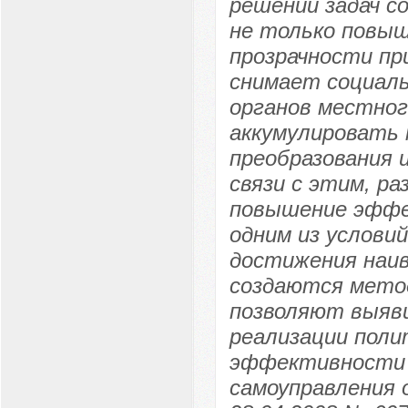
решении задач с
не только повы
прозрачности пр
снимает социал
органов местног
аккумулировать 
преобразования 
связи с этим, р
повышение эффе
одним из услови
достижения наи
создаются мето
позволяют выяви
реализации поли
эффективности 
самоуправления 