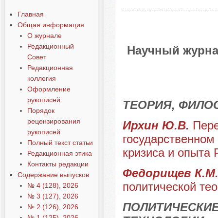
Главная
Общая информация
О журнале
Редакционный
Научный журна
Совет
Редакционная
коллегия
Оформление
рукописей
ТЕОРИЯ, ФИЛО
Порядок
рецензирования
Ирхин Ю.В.
Пере
рукописей
государственном
Полный текст статьи
кризиса и опыта 
Редакционная этика
Контакты редакции
Федорищев К.М
Содержание выпусков
политической те
№ 4 (128), 2026
№ 3 (127), 2026
ПОЛИТИЧЕСКИЕ
№ 2 (126), 2026
№ 1 (125), 2026