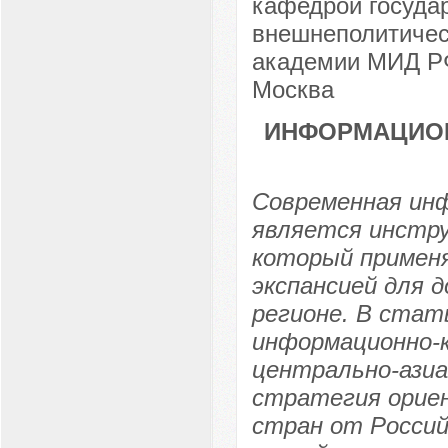
кафедрой госуда
внешнеполитичес
академии МИД РФ,
Москва
ИНФОРМАЦИОН
Современная инф
является инстру
который применя
экспансией для 
регионе. В стат
информационно-к
центрально-азиа
стратегия орие
стран от Россий