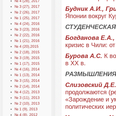
№ 4 (28), 2017
№ 3 (27), 2017
Будник А.И., Гр
№ 2 (26), 2017
Японии вокруг К
№ 1 (25), 2017
№ 4 (24), 2016
СТУДЕНЧЕСКАЯ
№ 3 (23), 2016
№ 2 (22), 2016
Богданова Е.А.
№ 1 (21), 2016
кризис в Чили: о
№ 4 (20),2015
№ 2 (18), 2015
Бурова А.С.
К в
№ 3 (19), 2015
в ХХ в.
№ 1 (17), 2015
№ 4 (16), 2014
РАЗМЫШЛЕНИЯ
№ 1 (13), 2014
№ 3 (15), 2014
Слизовский Д.Е
№ 2 (14), 2014
продолжаются (р
№ 4 (12), 2013
№ 3 (11), 2013
«Зарождение и у
№ 2 (10), 2013
политических иер
№ 1 (9), 2013
№ 4 (8), 2012