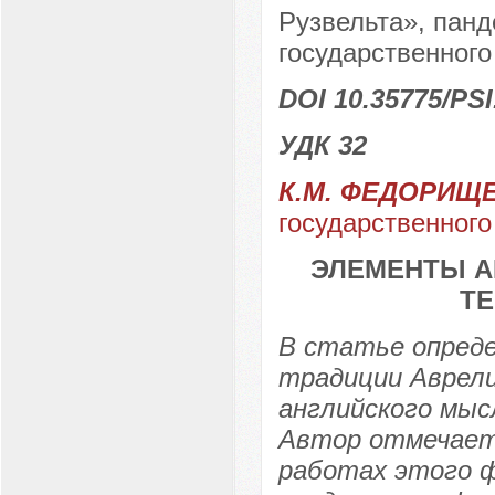
Рузвельта», пан
государственного
DOI 10.35775/PSI
УДК 32
К.М. ФЕДОРИЩ
государственного
ЭЛЕМЕНТЫ А
ТЕ
В статье опреде
традиции Аврел
английского мыс
Автор отмечает
работах этого ф