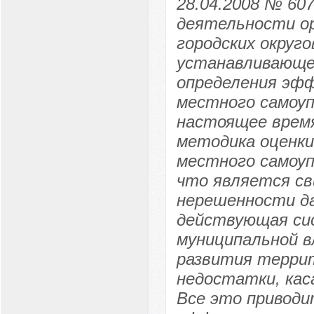
28.04.2008 № 60
деятельности ор
городских округо
устанавливающем
определения эф
местного самоу
настоящее врем
методика оценк
местного самоуп
что является с
нерешенности да
действующая си
муниципальной 
развития терри
недостатки, кас
Все это приводи