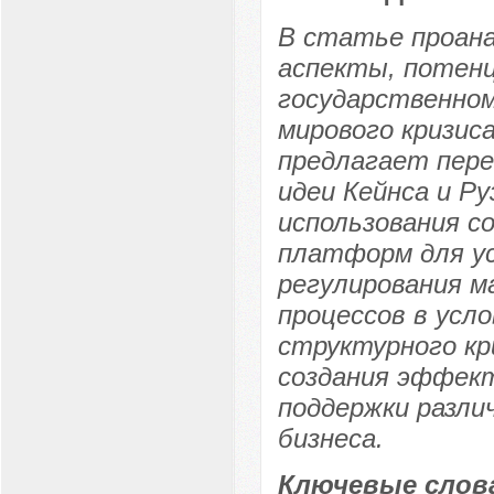
В статье проан
аспекты, потенц
государственном
мирового кризис
предлагает пер
идеи Кейнса и Р
использования с
платформ для ус
регулирования м
процессов в усло
структурного кр
создания эффект
поддержки разли
бизнеса.
Ключевые слов