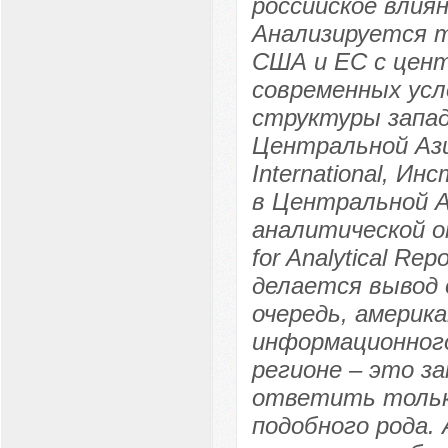
российское влия
Анализируется 
США и ЕС с цент
современных усл
структуры запад
Центральной Ази
International, И
в Центральной А
аналитической о
for Analytical Rep
делается вывод 
очередь, америк
информационного
регионе – это з
ответить тольк
подобного рода.