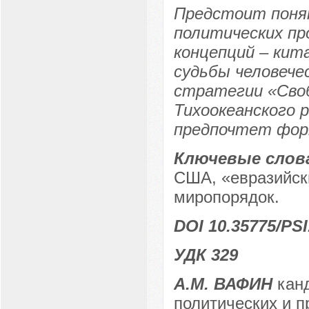
Предстоит понят
политических пр
концепций – кит
судьбы человече
стратегии «Сво
Тихоокеанского 
предпочтет фор
Ключевые слов
США, «евразийск
миропорядок.
DOI 10.35775/PSI
УДК 329
А.М. ВАФИН
канд
политических и 