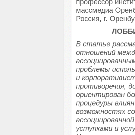
профессор инсти
массмедиа Оренбу
Россия, г. Оренбу
ЛОББ
В статье рассм
отношений межд
ассоциированным
проблемы исполь
и корпоративист
противоречия, д
ориентирован б
процедуры влиян
возможностях со
ассоциированной
уступками и усл