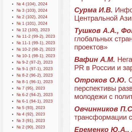
№ 4 (104), 2024
Сурма И.В.
Инфо
№ 3 (103), 2024
Центральной Ази
№ 2 (102), 2024
№ 1 (101), 2024
Тушков А.А., Ф
№ 12 (100), 2023
№ 11-2 (99-2), 2023
глобальных стра
№ 11-1 (99-1), 2023
проектов»
№ 10-2 (98-2), 2023
№ 10-1 (98-1), 2023
Вафин А.М.
Нега
№ 9-2 (97-2), 2023
PR в России и з
№ 9-1 (97-1), 2023
№ 8-2 (96-2), 2023
Отроков О.Ю.
№ 8-1 (96-1), 2023
перспективы раз
№ 7 (95), 2023
№ 6-2 (94-2), 2023
молодежи с поли
№ 6-1 (94-1), 2023
Овчинников П.С.
№ 5 (93), 2023
№ 4 (92), 2023
трансформации с
№ 3 (91), 2023
№ 2 (90), 2023
Еременко Ю.А.,