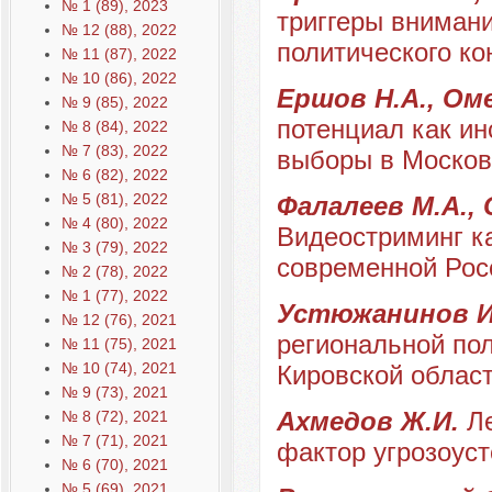
№ 1 (89), 2023
триггеры вниман
№ 12 (88), 2022
политического ко
№ 11 (87), 2022
№ 10 (86), 2022
Ершов Н.А., Оме
№ 9 (85), 2022
потенциал как ин
№ 8 (84), 2022
№ 7 (83), 2022
выборы в Москов
№ 6 (82), 2022
№ 5 (81), 2022
Фалалеев М.А., 
№ 4 (80), 2022
Видеостриминг к
№ 3 (79), 2022
современной Рос
№ 2 (78), 2022
№ 1 (77), 2022
Устюжанинов И
№ 12 (76), 2021
региональной пол
№ 11 (75), 2021
№ 10 (74), 2021
Кировской област
№ 9 (73), 2021
Ахмедов Ж.И.
Л
№ 8 (72), 2021
№ 7 (71), 2021
фактор угрозоус
№ 6 (70), 2021
№ 5 (69), 2021