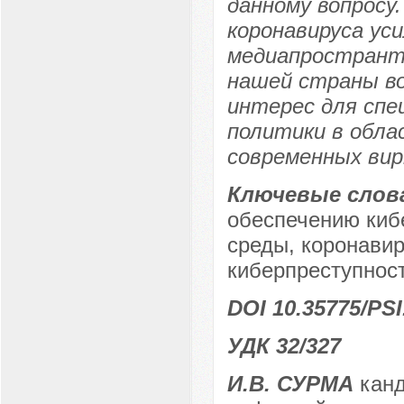
данному вопросу.
коронавируса ус
медиапространтс
нашей страны в
интерес для спе
политики в обла
современных вир
Ключевые слов
обеспечению киб
среды, коронави
киберпреступност
DOI 10.35775/PSI
УДК 32/327
И.В. СУРМА
канд