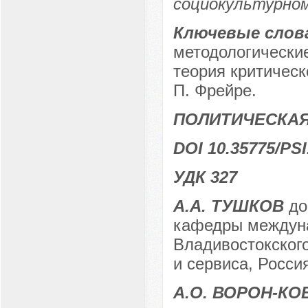
социокультурно
Ключевые слов
методологически
теория критическ
П. Фрейре.
ПОЛИТИЧЕСКА
DOI 10.35775/PSI
УДК 327
А.А. ТУШКОВ
до
кафедры междуна
Владивостокского
и сервиса, Россия
А.О. ВОРОН-К