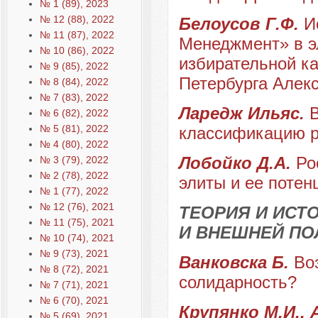
№ 1 (89), 2023
№ 12 (88), 2022
Белоусов Г.Ф.
И
№ 11 (87), 2022
Менеджмент» в э
№ 10 (86), 2022
избирательной ка
№ 9 (85), 2022
Петербурга Алек
№ 8 (84), 2022
№ 7 (83), 2022
Ларедж Ильяс.
№ 6 (82), 2022
№ 5 (81), 2022
классификацию р
№ 4 (80), 2022
Лобойко Д.А.
Ро
№ 3 (79), 2022
№ 2 (78), 2022
элиты и ее поте
№ 1 (77), 2022
№ 12 (76), 2021
ТЕОРИЯ И ИС
№ 11 (75), 2021
И ВНЕШНЕЙ ПО
№ 10 (74), 2021
№ 9 (73), 2021
Ванковска Б.
Во
№ 8 (72), 2021
солидарность?
№ 7 (71), 2021
№ 6 (70), 2021
Крупянко М.И., 
№ 5 (69), 2021