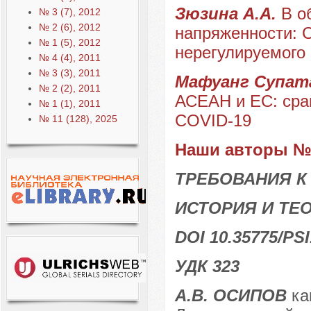
Зюзина А.А.
В о
№ 3 (7), 2012
№ 2 (6), 2012
напряженности: 
№ 1 (5), 2012
нерегулируемого 
№ 4 (4), 2011
№ 3 (3), 2011
Мафуанг Супат
№ 2 (2), 2011
АСЕАН и ЕС: сра
№ 1 (1), 2011
COVID-19
№ 11 (128), 2025
Наши авторы № 
ТРЕБОВАНИЯ К
ИСТОРИЯ И ТЕ
DOI 10.35775/PSI
УДК 323
А.В. ОСИПОВ
ка