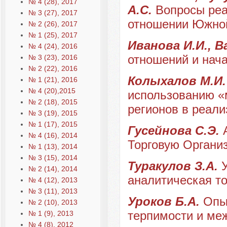
№ 4 (28), 2017
А.С.
Вопросы реа
№ 3 (27), 2017
отношении Южно
№ 2 (26), 2017
№ 1 (25), 2017
Иванова И.И., В
№ 4 (24), 2016
отношений и начал
№ 3 (23), 2016
№ 2 (22), 2016
Колыхалов М.И
№ 1 (21), 2016
№ 4 (20),2015
использованию «
№ 2 (18), 2015
регионов в реал
№ 3 (19), 2015
№ 1 (17), 2015
Гусейнова С.Э.
№ 4 (16), 2014
Торговую Органи
№ 1 (13), 2014
№ 3 (15), 2014
Туракулов З.А.
№ 2 (14), 2014
аналитическая то
№ 4 (12), 2013
№ 3 (11), 2013
Уроков Б.А.
Опы
№ 2 (10), 2013
терпимости и ме
№ 1 (9), 2013
№ 4 (8), 2012