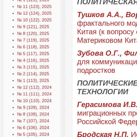
ПОЛИТИЧЕСКА
№ 11 (123), 2025
Тушков А.А., В
№ 12 (124), 2025
№ 10 (122), 2025
фрактального мо
№ 9 (121), 2025
Китая (к вопросу
№ 8 (120), 2025
Материковом Кит
№ 7 (119), 2025
№ 6 (118), 2025
Зубова О.Г., Фи
№ 5 (117), 2025
для коммуникаци
№ 4 (116), 2025
№ 3 (115), 2025
подростков
№ 2 (114), 2025
№ 1 (113), 2025
ПОЛИТИЧЕСКИЕ
№ 12 (112), 2024
ТЕХНОЛОГИИ
№ 11 (111), 2024
№ 10 (110), 2024
Герасимова И.В.
№ 9 (109), 2024
миграционных пр
№ 8 (108), 2024
Российской Феде
№ 7 (107), 2024
№ 6 (106), 2024
Бродская Н.П.
И
№ 5 (105), 2024