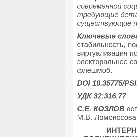
современной соц
требующие дета
существующие по
Ключевые слов
стабильность, по
виртуализация п
электоральное со
флешмоб.
DOI 10.35775/PSI
УДК 32:316.77
С.Е. КОЗЛОВ
асп
М.В. Ломоносова,
ИНТЕРН