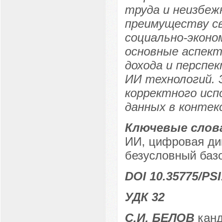
труда и неизбеж
преимуществу св
социально-эконо
основные аспект
дохода и перспе
ИИ технологий. 
корректного исп
данных в контек
Ключевые слов
ИИ, цифровая ди
безусловный баз
DOI 10.35775/PSI
УДК 32
С.И. БЕЛОВ
канд