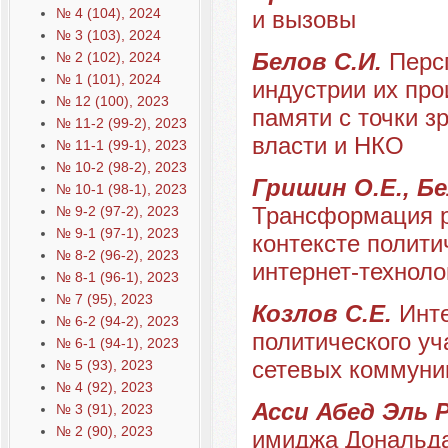
№ 4 (104), 2024
и вызовы
№ 3 (103), 2024
Белов С.И.
Перс
№ 2 (102), 2024
№ 1 (101), 2024
индустрии их про
№ 12 (100), 2023
памяти с точки з
№ 11-2 (99-2), 2023
власти и НКО
№ 11-1 (99-1), 2023
№ 10-2 (98-2), 2023
Гришин О.Е., Бе
№ 10-1 (98-1), 2023
Трансформация р
№ 9-2 (97-2), 2023
№ 9-1 (97-1), 2023
контексте полит
№ 8-2 (96-2), 2023
интернет-техноло
№ 8-1 (96-1), 2023
№ 7 (95), 2023
Козлов С.Е.
Инт
№ 6-2 (94-2), 2023
политического уч
№ 6-1 (94-1), 2023
сетевых коммуни
№ 5 (93), 2023
№ 4 (92), 2023
Асси Абед Эль 
№ 3 (91), 2023
№ 2 (90), 2023
имиджа Дональда