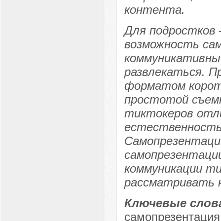
контента.
Для подростков 
возможность са
коммуникативны
развлекаться. П
форматом коротк
простотой съем
тиктокеров отл
естественность
Самопрезентаци
самопрезентации
коммуникации ти
рассматривать к
Ключевые слов
самопрезентация