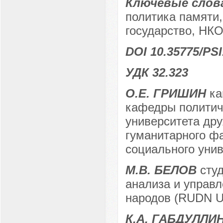
Ключевые слов
политика памяти,
государство, НКО
DOI 10.35775/PSI
УДК 32.323
О.Е. ГРИШИН
ка
кафедры политиче
университета дру
гуманитарного фа
социального унив
М.В. БЕЛОВ
студ
анализа и управл
народов (RUDN Uni
К.А. ГАБДУЛЛИ