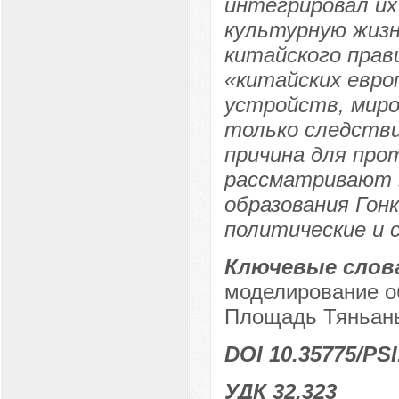
интегрировал их
культурную жизн
китайского прав
«китайских евро
устройств, миро
только следстви
причина для про
рассматривают в
образования Гон
политические и 
Ключевые слов
моделирование о
Площадь Тяньань
DOI 10.35775/PSI
УДК 32.323