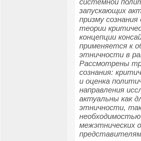
системной полит
запускающих акт
призму сознания
теории критичес
концепции конса
применяется к о
этничности в ра
Рассмотрены тр
сознания: крити
и оценка полити
направления исс
актуальны как д
этничности, так
необходимостью
межэтнических 
представителями