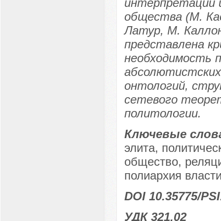
интерпретации и
общества (М. Ка
Латур, М. Калло
представлена кр
необходимость 
абсолютистских 
онтологий, стру
сетевого теорет
политологии.
Ключевые слов
элита, политичес
общество, реляци
полиархия власти
DOI 10.35775/PSI
УДК 321.02