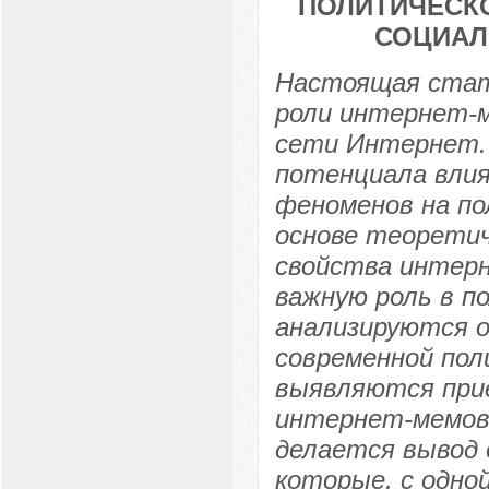
ПОЛИТИЧЕСКО
СОЦИАЛ
Настоящая стат
роли интернет-м
сети Интернет.
потенциала вли
феноменов на по
основе теорети
свойства интер
важную роль в п
анализируются 
современной пол
выявляются при
интернет-мемов 
делается вывод 
которые, с одно