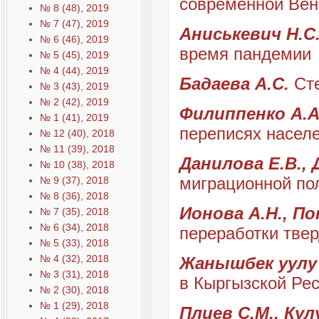
современной Вен
№ 8 (48), 2019
№ 7 (47), 2019
Аниськевич Н.С
№ 6 (46), 2019
время пандемии
№ 5 (45), 2019
№ 4 (44), 2019
Бадаева А.С.
Ст
№ 3 (43), 2019
№ 2 (42), 2019
Филиппенко А.
№ 1 (41), 2019
переписях насел
№ 12 (40), 2018
№ 11 (39), 2018
Данилова Е.В., 
№ 10 (38), 2018
миграционной по
№ 9 (37), 2018
№ 8 (36), 2018
Ионова А.Н., По
№ 7 (35), 2018
№ 6 (34), 2018
переработки тве
№ 5 (33), 2018
№ 4 (32), 2018
Жанышбек уулу
№ 3 (31), 2018
в Кыргызской Ре
№ 2 (30), 2018
№ 1 (29), 2018
Плиев С.М., Кул