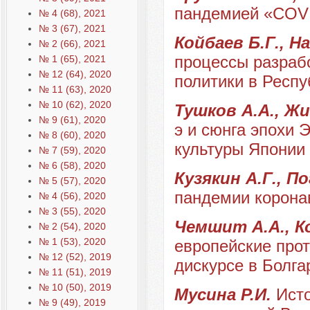
пандемией «COVI
№ 4 (68), 2021
№ 3 (67), 2021
Койбаев Б.Г., Н
№ 2 (66), 2021
процессы разрабо
№ 1 (65), 2021
№ 12 (64), 2020
политики в Респ
№ 11 (63), 2020
№ 10 (62), 2020
Тушков А.А., Ж
№ 9 (61), 2020
э и сюнга эпохи 
№ 8 (60), 2020
культуры Японии
№ 7 (59), 2020
№ 6 (58), 2020
Кузякин А.Г., П
№ 5 (57), 2020
пандемии корона
№ 4 (56), 2020
№ 3 (55), 2020
Чемшит А.А., К
№ 2 (54), 2020
№ 1 (53), 2020
европейские про
№ 12 (52), 2019
дискурсе в Болгар
№ 11 (51), 2019
№ 10 (50), 2019
Мусина Р.И.
Исто
№ 9 (49), 2019