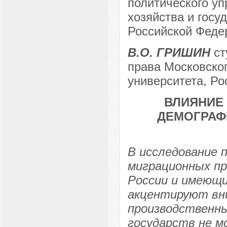
политического уп
хозяйства и госу
Российской Федер
В.О. ГРИШИН
ст
права Московског
университета, Рос
ВЛИЯНИЕ
ДЕМОГРАФ
В исследование 
миграционных пр
России и имеющи
акцентируют вни
производственн
государств не м