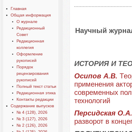
Главная
Общая информация
О журнале
Редакционный
Научный журнал
Совет
Редакционная
коллегия
Оформление
рукописей
ИСТОРИЯ И ТЕ
Порядок
рецензирования
Осипов А.В.
Тео
рукописей
применения актор
Полный текст статьи
современных поли
Редакционная этика
технологий
Контакты редакции
Содержание выпусков
Персидская О.А
№ 4 (128), 2026
№ 3 (127), 2026
разворот в конц
№ 2 (126), 2026
№ 1 (125), 2026