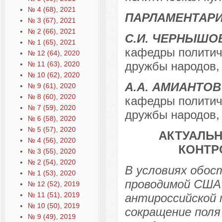
№ 4 (68), 2021
ПАРЛАМЕНТАРИ
№ 3 (67), 2021
№ 2 (66), 2021
С.И. ЧЕРНЫШО
№ 1 (65), 2021
кафедры политиче
№ 12 (64), 2020
дружбы народов, 
№ 11 (63), 2020
№ 10 (62), 2020
А.А. АМИАНТОВ
№ 9 (61), 2020
№ 8 (60), 2020
кафедры политиче
№ 7 (59), 2020
дружбы народов, 
№ 6 (58), 2020
№ 5 (57), 2020
АКТУАЛЬ
№ 4 (56), 2020
КОНТР
№ 3 (55), 2020
№ 2 (54), 2020
В условиях обос
№ 1 (53), 2020
проводимой США 
№ 12 (52), 2019
№ 11 (51), 2019
антироссийской 
№ 10 (50), 2019
сокращение поля
№ 9 (49), 2019