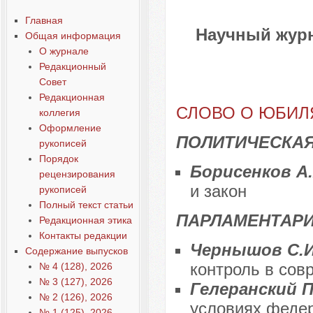
Главная
Научный журн
Общая информация
О журнале
Редакционный
Совет
Редакционная
СЛОВО О ЮБИЛ
коллегия
Оформление
ПОЛИТИЧЕСКАЯ
рукописей
Порядок
Борисенков А
рецензирования
и закон
рукописей
Полный текст статьи
ПАРЛАМЕНТАРИ
Редакционная этика
Контакты редакции
Чернышов С.И
Содержание выпусков
контроль в сов
№ 4 (128), 2026
№ 3 (127), 2026
Гелеранский П
№ 2 (126), 2026
условиях феде
№ 1 (125), 2026