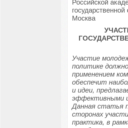
Российской акаде
государственной 
Москва
УЧАСТ
ГОСУДАРСТВ
Участие молодеж
политике должн
применением ко
обеспечит наиб
и идеи, предлаг
эффективными и
Данная статья п
сторонах участи
практика, в рам