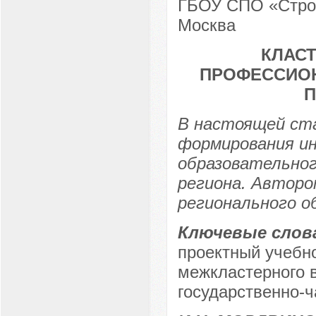
ГБОУ СПО «Строи
Москва
КЛАС
ПРОФЕССИОН
П
В настоящей ст
формирования ин
образовательно
региона. Автор
регионального о
Ключевые слов
проектный учебн
межкластерного 
государственно-ч