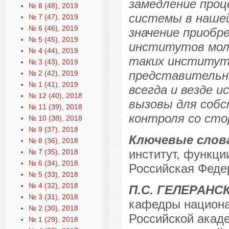
замедление проц
№ 8 (48), 2019
системы в нашей
№ 7 (47), 2019
№ 6 (46), 2019
значение приобр
№ 5 (45), 2019
институтов моло
№ 4 (44), 2019
таких институт
№ 3 (43), 2019
представительн
№ 2 (42), 2019
№ 1 (41), 2019
всегда и везде 
№ 12 (40), 2018
вызовы для собс
№ 11 (39), 2018
контроля со сто
№ 10 (38), 2018
№ 9 (37), 2018
Ключевые слов
№ 8 (36), 2018
институт, функци
№ 7 (35), 2018
№ 6 (34), 2018
Российская Феде
№ 5 (33), 2018
№ 4 (32), 2018
П.С. ГЕЛЕРАНС
№ 3 (31), 2018
кафедры национа
№ 2 (30), 2018
Российской акаде
№ 1 (29), 2018