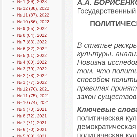
А.А. БОРИСЕНК
№ 1 (89), 2023
№ 12 (88), 2022
Государственный 
№ 11 (87), 2022
№ 10 (86), 2022
ПОЛИТИЧЕСК
№ 9 (85), 2022
№ 8 (84), 2022
№ 7 (83), 2022
В статье раскр
№ 6 (82), 2022
культуры, анали
№ 5 (81), 2022
Новизна исследо
№ 4 (80), 2022
№ 3 (79), 2022
том, что полити
№ 2 (78), 2022
способом полити
№ 1 (77), 2022
правилах принят
№ 12 (76), 2021
закон существов
№ 11 (75), 2021
№ 10 (74), 2021
Ключевые слов
№ 9 (73), 2021
№ 8 (72), 2021
политическая кул
№ 7 (71), 2021
демократическая 
№ 6 (70), 2021
политическая кул
№ 5 (69), 2021