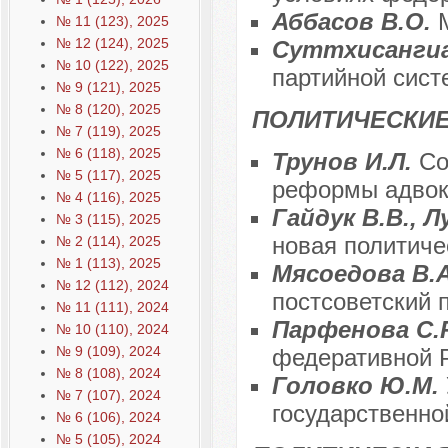
Аббасов В.О.
№ 11 (123), 2025
№ 12 (124), 2025
Суттхисанги
№ 10 (122), 2025
партийной сис
№ 9 (121), 2025
№ 8 (120), 2025
ПОЛИТИЧЕСКИЕ
№ 7 (119), 2025
№ 6 (118), 2025
Трунов И.Л.
Со
№ 5 (117), 2025
реформы адвок
№ 4 (116), 2025
Гайдук В.В., 
№ 3 (115), 2025
новая политиче
№ 2 (114), 2025
№ 1 (113), 2025
Мясоедова В.
№ 12 (112), 2024
постсоветский 
№ 11 (111), 2024
Парфенова С.
№ 10 (110), 2024
№ 9 (109), 2024
федеративной 
№ 8 (108), 2024
Головко Ю.М.
№ 7 (107), 2024
государственно
№ 6 (106), 2024
№ 5 (105), 2024