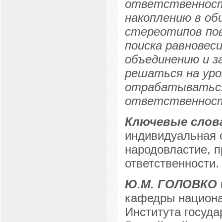
ответственност
накоплению в об
стереотипов пов
поиска равновес
объединению и з
решаться на уро
отрабатываться
ответственнос
Ключевые слов
индивидуальная 
народовластие, 
ответственности.
Ю.М. ГОЛОВКО
кафедры национа
Института госуд