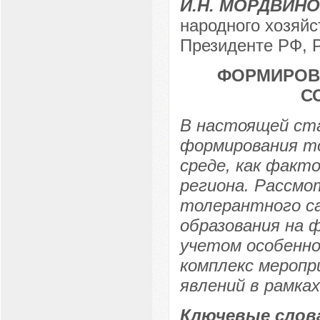
И.Н. МОРДВИН
народного хозяйс
Президенте РФ, Р
ФОРМИРОВ
С
В настоящей ст
формирования то
среде, как факт
региона. Рассм
толерантного с
образования на 
учетом особенно
комплекс меропр
явлений в рамка
Ключевые слов