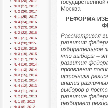
государственной 
№ 4 (28), 2017
№ 3 (27), 2017
Москва
№ 2 (26), 2017
№ 1 (25), 2017
РЕФОРМА ИЗ
№ 4 (24), 2016
Ф
№ 3 (23), 2016
№ 2 (22), 2016
Рассматривая в
№ 1 (21), 2016
развития федер
№ 4 (20),2015
избирательное з
№ 2 (18), 2015
№ 3 (19), 2015
что выборы – эт
№ 1 (17), 2015
развития федер
№ 4 (16), 2014
проявления поли
№ 1 (13), 2014
источника регио
№ 3 (15), 2014
№ 2 (14), 2014
анализ различны
№ 4 (12), 2013
выборов в постс
№ 3 (11), 2013
развитие федер
№ 2 (10), 2013
№ 1 (9), 2013
разбирает регио
№ 4 (8), 2012