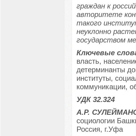
граждан к росси
авторитете кон
такого институт
неуклонно расте
государством ме
Ключевые слов
власть, населени
детерминанты до
институты, соци
коммуникации, о
УДК 32.324
А.Р. СУЛЕЙМАН
социологии Башки
Россия, г.Уфа