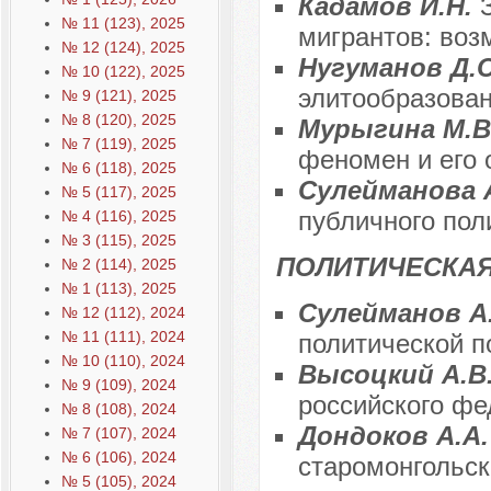
Кадамов И.Н.
№ 11 (123), 2025
мигрантов: воз
№ 12 (124), 2025
Нугуманов Д.
№ 10 (122), 2025
элитообразован
№ 9 (121), 2025
№ 8 (120), 2025
Мурыгина М.В
№ 7 (119), 2025
феномен и его 
№ 6 (118), 2025
Сулейманова 
№ 5 (117), 2025
публичного пол
№ 4 (116), 2025
№ 3 (115), 2025
ПОЛИТИЧЕСКАЯ
№ 2 (114), 2025
№ 1 (113), 2025
Сулейманов А
№ 12 (112), 2024
№ 11 (111), 2024
политической п
№ 10 (110), 2024
Высоцкий А.В
№ 9 (109), 2024
российского ф
№ 8 (108), 2024
Дондоков А.А
№ 7 (107), 2024
№ 6 (106), 2024
старомонгольск
№ 5 (105), 2024