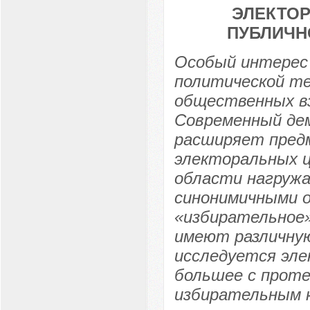
ЭЛЕКТОР
ПУБЛИЧН
Особый интерес 
политической те
общественных вз
Современный де
расширяет пред
электоральных ц
области нагружа
синонимичными 
«избирательное»
имеют различную
исследуется эл
большее с проте
избирательным 