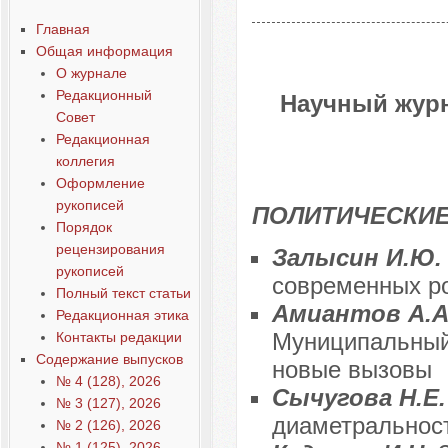
Главная
Общая информация
О журнале
Редакционный
Научный журн
Совет
Редакционная
коллегия
Оформление
рукописей
ПОЛИТИЧЕСКИЕ
Порядок
рецензирования
Залысин И.Ю
рукописей
современных ро
Полный текст статьи
Амиантов А.А.
Редакционная этика
Муниципальный 
Контакты редакции
Содержание выпусков
новые вызовы
№ 4 (128), 2026
Сычугова Н.Е
№ 3 (127), 2026
диаметральнос
№ 2 (126), 2026
№ 1 (125), 2026