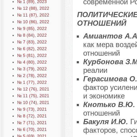
современной Р
№ 1 (89), 2023
№ 12 (88), 2022
ПОЛИТИЧЕСКИ
№ 11 (87), 2022
ОТНОШЕНИЙ
№ 10 (86), 2022
№ 9 (85), 2022
Амиантов А.А.
№ 8 (84), 2022
№ 7 (83), 2022
как мера возде
№ 6 (82), 2022
отношений
№ 5 (81), 2022
Курбонова З.
№ 4 (80), 2022
реалии
№ 3 (79), 2022
№ 2 (78), 2022
Герасимова О
№ 1 (77), 2022
фактор усилени
№ 12 (76), 2021
и экономике
№ 11 (75), 2021
№ 10 (74), 2021
Кнотько В.Ю
№ 9 (73), 2021
отношений
№ 8 (72), 2021
Бакуля И.Ю.
Г
№ 7 (71), 2021
факторов, спо
№ 6 (70), 2021
№ 5 (69), 2021