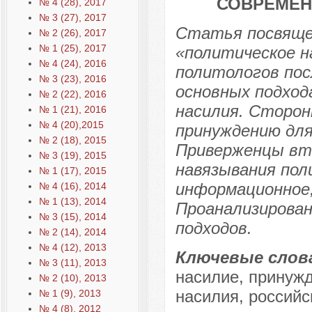
СОВРЕМЕН
№ 4 (28), 2017
№ 3 (27), 2017
Статья посвяще
№ 2 (26), 2017
№ 1 (25), 2017
«политическое н
№ 4 (24), 2016
политологов пос
№ 3 (23), 2016
основных подход
№ 2 (22), 2016
насилия. Сторон
№ 1 (21), 2016
№ 4 (20),2015
принуждению для
№ 2 (18), 2015
Приверженцы вто
№ 3 (19), 2015
навязывания пол
№ 1 (17), 2015
информационное, 
№ 4 (16), 2014
№ 1 (13), 2014
Проанализирова
№ 3 (15), 2014
подходов.
№ 2 (14), 2014
№ 4 (12), 2013
Ключевые слов
№ 3 (11), 2013
насилие, принужд
№ 2 (10), 2013
насилия, российс
№ 1 (9), 2013
№ 4 (8), 2012