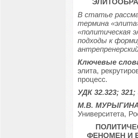
ЭЛИТООБРА
В статье рассм
термина «элита»
«политическая 
подходы к форми
антрепренерский
Ключевые слов
элита, рекрутиро
процесс.
УДК 32.323; 321; 
М.В. МУРЫГИН
Университета, Рос
ПОЛИТИЧЕ
ФЕНОМЕН И 