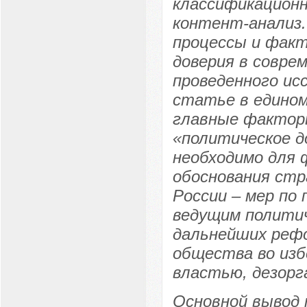
классификационн
контент-анализ.
процессы и фак
доверия в совре
проведенного ис
статье в едином
главные фактор
«политическое д
необходимо для 
обоснования стр
России – мер по
ведущим полити
дальнейших рефо
общества во из
властью, дезорг
Основной вывод 