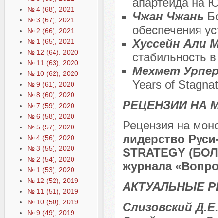
апартеида на 
№ 4 (68), 2021
Чжан Чжань
Б
№ 3 (67), 2021
обеспечения ус
№ 2 (66), 2021
Хуссейн Али 
№ 1 (65), 2021
№ 12 (64), 2020
стабильность в
№ 11 (63), 2020
Мехмет Урпе
№ 10 (62), 2020
Years of Stagnat
№ 9 (61), 2020
№ 8 (60), 2020
РЕЦЕНЗИИ НА 
№ 7 (59), 2020
№ 6 (58), 2020
Рецензия на мон
№ 5 (57), 2020
лидерство Руси
№ 4 (56), 2020
№ 3 (55), 2020
STRATEGY (БОЛЬ
№ 2 (54), 2020
журнала «Вопрос
№ 1 (53), 2020
№ 12 (52), 2019
АКТУАЛЬНЫЕ Р
№ 11 (51), 2019
№ 10 (50), 2019
Слизовский Д.Е.
№ 9 (49), 2019