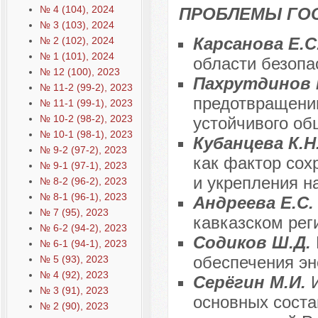
№ 4 (104), 2024
ПРОБЛЕМЫ ГО
№ 3 (103), 2024
Карсанова Е.С
№ 2 (102), 2024
№ 1 (101), 2024
области безопа
№ 12 (100), 2023
Пахрутдинов 
№ 11-2 (99-2), 2023
предотвращению
№ 11-1 (99-1), 2023
№ 10-2 (98-2), 2023
устойчивого об
№ 10-1 (98-1), 2023
Кубанцева К.Н
№ 9-2 (97-2), 2023
как фактор сох
№ 9-1 (97-1), 2023
и укрепления н
№ 8-2 (96-2), 2023
№ 8-1 (96-1), 2023
Андреева Е.С
№ 7 (95), 2023
кавказском рег
№ 6-2 (94-2), 2023
Содиков Ш.Д.
№ 6-1 (94-1), 2023
обеспечения эн
№ 5 (93), 2023
№ 4 (92), 2023
Серёгин М.И.
№ 3 (91), 2023
основных сост
№ 2 (90), 2023