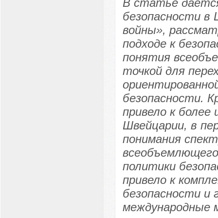
В статье дается
безопасности в 
войны», рассмат
подходе к безоп
понятия всеобъ
точкой для пере
ориентированной
безопасности. К
привело к более
Швейцарии, в пер
понимания спект
всеобъемлющего
политики безопа
привело к компле
безопасности и
международные м