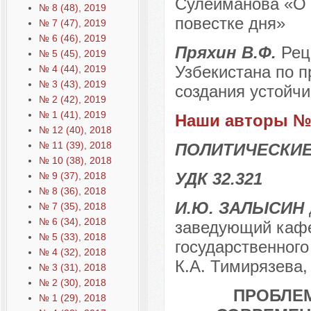
Сулейманова «О 
№ 8 (48), 2019
повестке дня»
№ 7 (47), 2019
№ 6 (46), 2019
Пряхин В.Ф.
Рец
№ 5 (45), 2019
Узбекистана по п
№ 4 (44), 2019
№ 3 (43), 2019
создания устойч
№ 2 (42), 2019
№ 1 (41), 2019
Наши авторы № 
№ 12 (40), 2018
№ 11 (39), 2018
ПОЛИТИЧЕСКИЕ
№ 10 (38), 2018
УДК 32.321
№ 9 (37), 2018
№ 8 (36), 2018
И.Ю. ЗАЛЫСИН
№ 7 (35), 2018
№ 6 (34), 2018
заведующий кафе
№ 5 (33), 2018
государственного
№ 4 (32), 2018
К.А. Тимирязева, 
№ 3 (31), 2018
№ 2 (30), 2018
ПРОБЛЕ
№ 1 (29), 2018