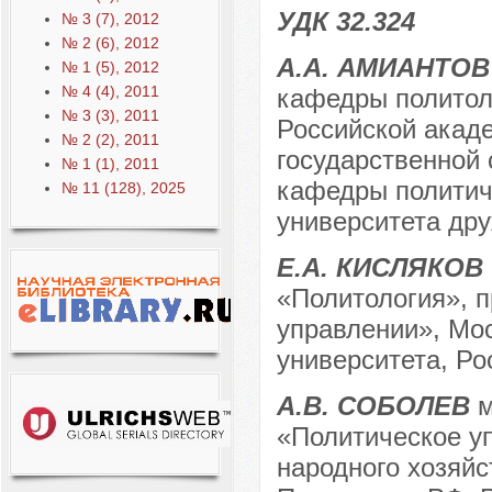
УДК 32.324
№ 3 (7), 2012
№ 2 (6), 2012
А.А. АМИАНТО
№ 1 (5), 2012
№ 4 (4), 2011
кафедры политол
№ 3 (3), 2011
Российской акаде
№ 2 (2), 2011
государственной 
№ 1 (1), 2011
кафедры политиче
№ 11 (128), 2025
университета дру
Е.А. КИСЛЯКОВ
«Политология», п
управлении», Мос
университета, Рос
А.В. СОБОЛЕВ
м
«Политическое у
народного хозяйс