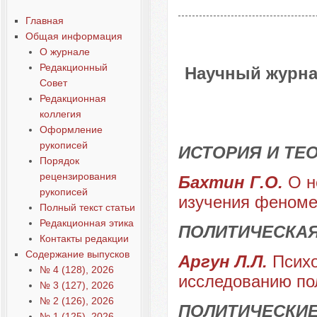
Главная
Общая информация
О журнале
Редакционный
Научный журна
Совет
Редакционная
коллегия
Оформление
рукописей
ИСТОРИЯ И ТЕ
Порядок
рецензирования
Бахтин Г.О.
О н
рукописей
изучения феноме
Полный текст статьи
Редакционная этика
ПОЛИТИЧЕСКА
Контакты редакции
Содержание выпусков
Аргун Л.Л.
Психо
№ 4 (128), 2026
исследованию по
№ 3 (127), 2026
№ 2 (126), 2026
ПОЛИТИЧЕСКИЕ
№ 1 (125), 2026