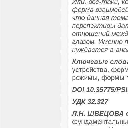
Или, все-таки, 
форма взаимодей
что данная тема 
перспективы да
отношений межд
глазом. Именно 
нуждается в ана
Ключевые слов
устройства, форм
режимы, формы п
DOI 10.35775/PSI
УДК 32.327
Л.Н. ШВЕЦОВА
с
фундаментальных