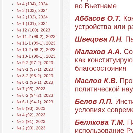
№ 4 (104), 2024
во Вьетнаме
№ 3 (103), 2024
Аббасов О.Т.
Ко
№ 2 (102), 2024
№ 1 (101), 2024
устройства или р
№ 12 (100), 2023
№ 11-2 (99-2), 2023
Швецова Л.Н.
Па
№ 11-1 (99-1), 2023
№ 10-2 (98-2), 2023
Малахов А.А.
Со
№ 10-1 (98-1), 2023
как конституиру
№ 9-2 (97-2), 2023
благосостояния
№ 9-1 (97-1), 2023
№ 8-2 (96-2), 2023
Маслов К.В.
Про
№ 8-1 (96-1), 2023
политической нау
№ 7 (95), 2023
№ 6-2 (94-2), 2023
Белов Л.П.
Инст
№ 6-1 (94-1), 2023
условиях соврем
№ 5 (93), 2023
№ 4 (92), 2023
Белякова Т.М.
П
№ 3 (91), 2023
№ 2 (90), 2023
использование Р