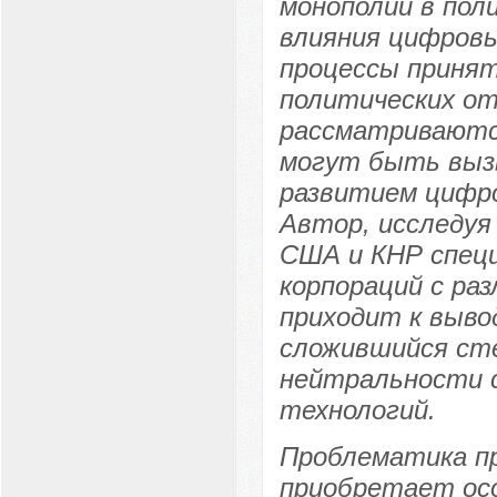
монополий в пол
влияния цифровы
процессы принят
политических от
рассматриваются
могут быть выз
развитием цифро
Автор, исследуя
США и КНР специ
корпораций с ра
приходит к выво
сложившийся сте
нейтральности 
технологий.
Проблематика п
приобретает ос