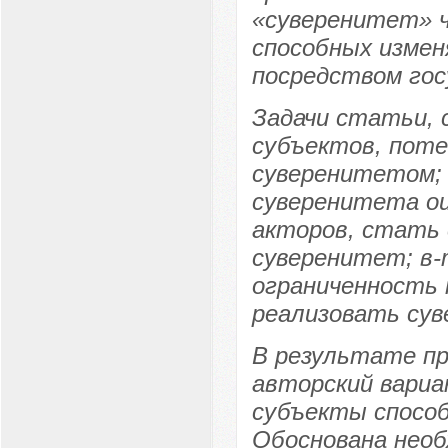
«суверенитет» ч
способных изме
посредством гос
Задачи статьи, 
субъектов, поте
суверенитетом; 
суверенитета о
акторов, стать
суверенитет; в-
ограниченность 
реализовать сув
В результате пр
авторский вари
субъекты спосо
Обоснована необ