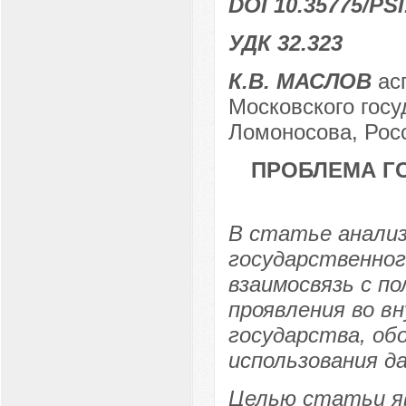
DOI 10.35775/PSI
УДК 32.323
К.В. МАСЛОВ
асп
Московского госу
Ломоносова, Росс
ПРОБЛЕМА Г
В статье анализ
государственног
взаимосвязь с п
проявления во в
государства, об
использования д
Целью статьи я