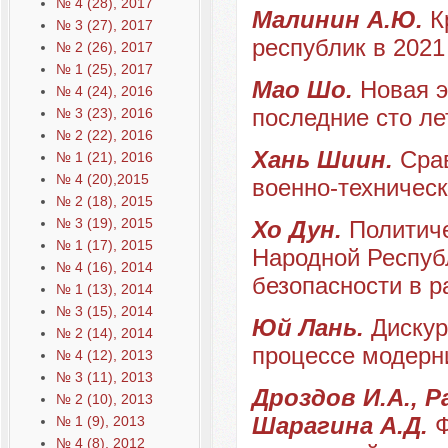
№ 4 (28), 2017
Малинин А.Ю.
К
№ 3 (27), 2017
республик в 2021
№ 2 (26), 2017
№ 1 (25), 2017
Мао Шо.
Новая э
№ 4 (24), 2016
последние сто л
№ 3 (23), 2016
№ 2 (22), 2016
Хань Шиин.
Сра
№ 1 (21), 2016
№ 4 (20),2015
военно-техническ
№ 2 (18), 2015
№ 3 (19), 2015
Хо Дун.
Политиче
№ 1 (17), 2015
Народной Респуб
№ 4 (16), 2014
безопасности в 
№ 1 (13), 2014
№ 3 (15), 2014
Юй Лань.
Дискур
№ 2 (14), 2014
процессе модерн
№ 4 (12), 2013
№ 3 (11), 2013
Дроздов И.А., Р
№ 2 (10), 2013
Шарагина А.Д.
Ф
№ 1 (9), 2013
№ 4 (8), 2012