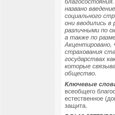
благосостояния.
названо введени
социального стр
они вводились в
различными по о
а также по разм
Акцентировано, 
страхования ст
государствах ка
которые связыва
общество.
Ключевые слов
всеобщего благо
естественное (до
защита.