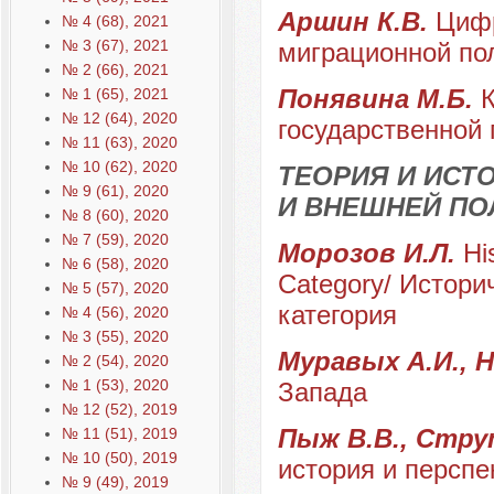
Аршин К.В.
Цифр
№ 4 (68), 2021
№ 3 (67), 2021
миграционной по
№ 2 (66), 2021
Понявина М.Б.
№ 1 (65), 2021
№ 12 (64), 2020
государственной 
№ 11 (63), 2020
№ 10 (62), 2020
ТЕОРИЯ И ИС
№ 9 (61), 2020
И ВНЕШНЕЙ ПО
№ 8 (60), 2020
№ 7 (59), 2020
Морозов И.Л.
Hi
№ 6 (58), 2020
Category/ Истори
№ 5 (57), 2020
категория
№ 4 (56), 2020
№ 3 (55), 2020
Муравых А.И., 
№ 2 (54), 2020
№ 1 (53), 2020
Запада
№ 12 (52), 2019
Пыж В.В., Стр
№ 11 (51), 2019
№ 10 (50), 2019
история и перспе
№ 9 (49), 2019