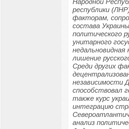
Народной Респуб
республики (ЛНР
факторам, сопро
состава Украины
политического р
унитарного госу
недальновидная 
лишение русског
Среди других фа
децентрализован
независимости Д
способствовал г
также курс укра
интеграцию стр
Североатлантич
анализ политиче