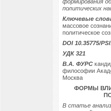
формирования об
политических на
Ключевые слов
массовое сознани
политическое соз
DOI 10.35775/PSI
УДК 321
В.А. ФУРС
канди
философии Акаде
Москва
ФОРМЫ ВЛ
П
В статье анали