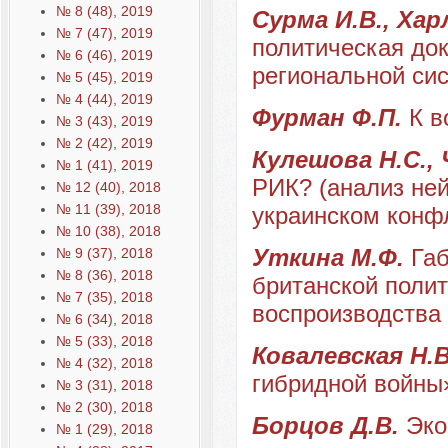
№ 8 (48), 2019
Сурма И.В., Хар
№ 7 (47), 2019
политическая до
№ 6 (46), 2019
региональной си
№ 5 (45), 2019
№ 4 (44), 2019
Фурман Ф.П.
К в
№ 3 (43), 2019
№ 2 (42), 2019
Кулешова Н.С.,
№ 1 (41), 2019
РИК? (анализ ней
№ 12 (40), 2018
№ 11 (39), 2018
украинском конф
№ 10 (38), 2018
Уткина М.Ф.
Габ
№ 9 (37), 2018
№ 8 (36), 2018
британской полит
№ 7 (35), 2018
воспроизводства
№ 6 (34), 2018
№ 5 (33), 2018
Ковалевская Н.В
№ 4 (32), 2018
гибридной войны»
№ 3 (31), 2018
№ 2 (30), 2018
Борцов Д.В.
Эко
№ 1 (29), 2018