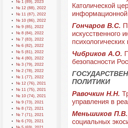
№ 1 (89), 2023
Католической це
№ 12 (88), 2022
информационной 
№ 11 (87), 2022
№ 10 (86), 2022
Гончаров В.С.
П
№ 9 (85), 2022
искусственного 
№ 8 (84), 2022
№ 7 (83), 2022
психологических 
№ 6 (82), 2022
№ 5 (81), 2022
Чибриков А.О.
П
№ 4 (80), 2022
безопасности Ро
№ 3 (79), 2022
№ 2 (78), 2022
ГОСУДАРСТВЕН
№ 1 (77), 2022
ПОЛИТИКИ
№ 12 (76), 2021
№ 11 (75), 2021
Равочкин Н.Н.
Т
№ 10 (74), 2021
управления в реа
№ 9 (73), 2021
№ 8 (72), 2021
Меньшиков П.В.
№ 7 (71), 2021
социальных экос
№ 6 (70), 2021
№ 5 (69), 2021