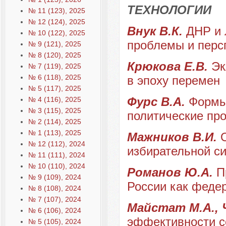
ТЕХНОЛОГИИ
№ 11 (123), 2025
№ 12 (124), 2025
Внук В.К.
ДНР и 
№ 10 (122), 2025
проблемы и перс
№ 9 (121), 2025
№ 8 (120), 2025
Крюкова Е.В.
Эк
№ 7 (119), 2025
№ 6 (118), 2025
в эпоху перемен
№ 5 (117), 2025
Фурс В.А.
Формы
№ 4 (116), 2025
№ 3 (115), 2025
политические пр
№ 2 (114), 2025
№ 1 (113), 2025
Мажников В.И.
№ 12 (112), 2024
избирательной с
№ 11 (111), 2024
№ 10 (110), 2024
Романов Ю.А.
П
№ 9 (109), 2024
России как федер
№ 8 (108), 2024
№ 7 (107), 2024
Майстат М.А., 
№ 6 (106), 2024
эффективности с
№ 5 (105), 2024