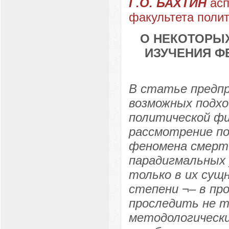
Г.О. БАХТИН
асп
факультета полит
О НЕКОТОРЫ
ИЗУЧЕНИЯ Ф
В статье предп
возможных подхо
политической ф
рассмотрение по
феномена смерт
парадигмальных 
только в их сущ
степени ¬– в пр
проследить не т
методологически