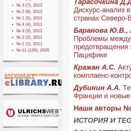
Тарасочкина Д.Д
№ 3 (7), 2012
Дискурс-анализ 
№ 2 (6), 2012
странах Северо-
№ 1 (5), 2012
№ 4 (4), 2011
Баранова Ю.В., 
№ 3 (3), 2011
Проблемы междун
№ 2 (2), 2011
№ 1 (1), 2011
предотвращения 
№ 11 (128), 2025
Пацифике
Кражан А.С.
Акт
комплаенс-контро
Дубинин А.А.
Те
Франции и новые
Наши авторы № 
ИСТОРИЯ И ТЕ