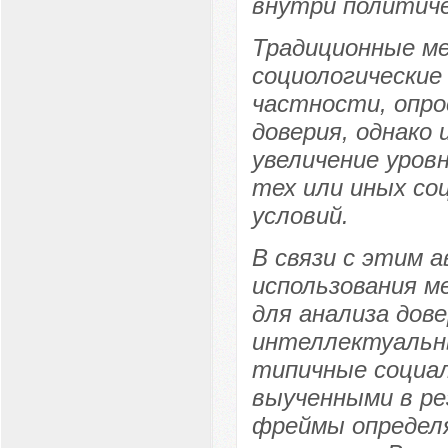
внутри политиче
Традиционные ме
социологические
частности, опр
доверия, однако
увеличение уров
тех или иных со
условий.
В связи с этим 
использования м
для анализа дов
интеллектуальн
типичные социал
выученными в ре
фреймы определ