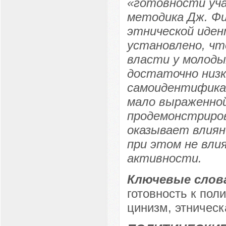
«готовности уч
методика Дж. Ф
этнической иде
установлено, чт
власти у молоды
достаточно низк
самоидентифика
мало выраженной
продемонстриро
оказывает влиян
при этом не вли
активности.
Ключевые слов
готовность к пол
цинизм, этническ