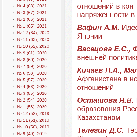
отношений в конт
№ 4 (68), 2021
№ 3 (67), 2021
напряженности в
№ 2 (66), 2021
Вафин А.М.
Идео
№ 1 (65), 2021
№ 12 (64), 2020
Японии
№ 11 (63), 2020
№ 10 (62), 2020
Васецова Е.С.,
№ 9 (61), 2020
внешней политик
№ 8 (60), 2020
№ 7 (59), 2020
Кичаев П.А., Ма
№ 6 (58), 2020
Афганистана в н
№ 5 (57), 2020
отношений
№ 4 (56), 2020
№ 3 (55), 2020
Осташова Я.В.
№ 2 (54), 2020
№ 1 (53), 2020
образования Росс
№ 12 (52), 2019
Казахстаном
№ 11 (51), 2019
№ 10 (50), 2019
Телегин Д.С.
Те
№ 9 (49), 2019