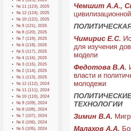
Чемшит А.А., С
№ 11 (123), 2025
цивилизационной
№ 12 (124), 2025
№ 10 (122), 2025
ПОЛИТИЧЕСКА
№ 9 (121), 2025
№ 8 (120), 2025
Чимирис Е.С.
Ис
№ 7 (119), 2025
№ 6 (118), 2025
для изучения дов
№ 5 (117), 2025
модели
№ 4 (116), 2025
№ 3 (115), 2025
Федотова В.А.
№ 2 (114), 2025
власти и политич
№ 1 (113), 2025
молодежи
№ 12 (112), 2024
№ 11 (111), 2024
ПОЛИТИЧЕСКИЕ
№ 10 (110), 2024
ТЕХНОЛОГИИ
№ 9 (109), 2024
№ 8 (108), 2024
Зимин В.А.
Мигр
№ 7 (107), 2024
№ 6 (106), 2024
Малахов А.А.
Бо
№ 5 (105), 2024