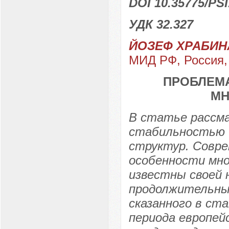
DOI 10.35775/PSI
УДК 32.327
ЙОЗЕФ ХРАБИН
МИД РФ, Россия, 
ПРОБЛЕМА
МН
В статье рассм
стабильностью 
структур. Совр
особенности мн
известны своей
продолжительны
сказанного в ст
периода европей