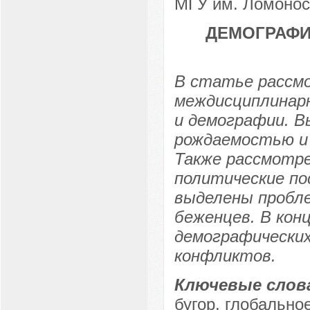
МГУ им. Ломоносо
ДЕМОГРАФИ
В статье рассм
междисциплинарн
и демографии. В
рождаемостью и 
Также рассмотре
политические по
выделены пробле
беженцев. В кон
демографических
конфликтов.
Ключевые слов
бугор, глобально