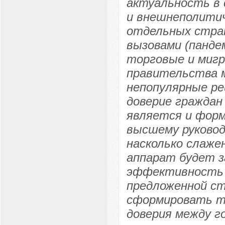
актуальность в 
и внешнеполитич
отдельных стран
вызовами (панде
торговые и мигр
правительства 
непопулярные р
доверие граждан
является и форм
высшему руковод
насколько слаже
аппарат будет з
эффективность 
предложенной с
сформировать те
доверия между г