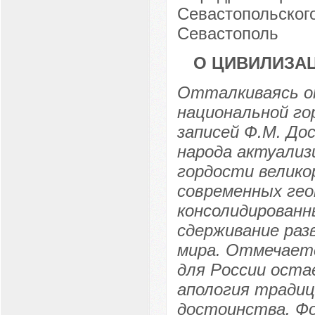
Севастопольского
Севастополь
О ЦИВИЛИЗА
Отталкиваясь о
национальной го
записей Ф.М. Дос
народа актуализ
гордости велико
современных гео
консолидированн
сдерживание раз
мира. Отмечает
для России оста
апология традиц
достоинства. Фо