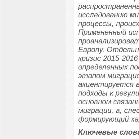
распространенны
исследованию м
процессы, проис
Примененный ис
проанализироват
Европу. Отдель
кризис 2015-2016
определенных п
этапом миграцио
акцентируется в
подходы к регул
основном связан
миграции, а, сл
формирующий ха
Ключевые слов