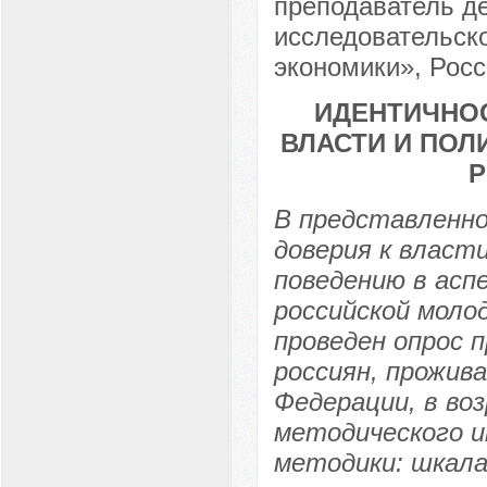
преподаватель д
исследовательск
экономики», Росс
ИДЕНТИЧНОС
ВЛАСТИ И ПОЛ
Р
В представленно
доверия к власт
поведению в асп
российской моло
проведен опрос 
россиян, прожив
Федерации, в воз
методического 
методики: шкала