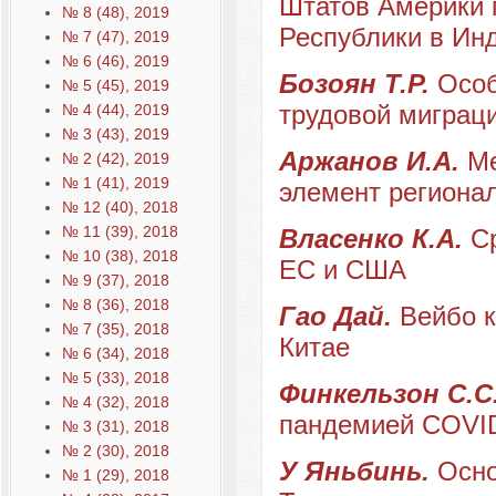
Штатов Америки 
№ 8 (48), 2019
Республики в Ин
№ 7 (47), 2019
№ 6 (46), 2019
Бозоян Т.Р.
Особ
№ 5 (45), 2019
трудовой миграц
№ 4 (44), 2019
№ 3 (43), 2019
Аржанов И.А.
Ме
№ 2 (42), 2019
№ 1 (41), 2019
элемент регионал
№ 12 (40), 2018
№ 11 (39), 2018
Власенко К.А.
С
№ 10 (38), 2018
ЕС и США
№ 9 (37), 2018
№ 8 (36), 2018
Гао Дай.
Вейбо к
№ 7 (35), 2018
Китае
№ 6 (34), 2018
№ 5 (33), 2018
Финкельзон С.С
№ 4 (32), 2018
пандемией COVID
№ 3 (31), 2018
№ 2 (30), 2018
У Яньбинь.
Осно
№ 1 (29), 2018