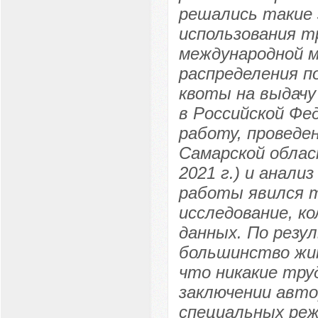
решались такие 
использования т
международной м
распределения п
квоты на выдач
в Российской Фе
работу, проведе
Самарской област
2021 г.) и анал
работы явился 
исследование, к
данных. По резу
большинство жи
что никакие тру
заключении авто
специальных ре