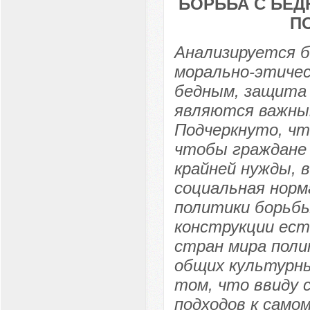
БОРЬБА С БЕД
П
Анализируется б
морально-этичес
бедным, защита
являются важны
Подчеркнуто, чт
чтобы граждане 
крайней нужды, 
социальная норм
политики борьбы
конструкции ес
стран мира поли
общих культурны
том, что ввиду 
подходов к само