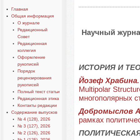
Главная
Общая информация
О журнале
Редакционный
Научный журна
Совет
Редакционная
коллегия
Оформление
рукописей
ИСТОРИЯ И ТЕ
Порядок
рецензирования
Йозеф Храбина
рукописей
Multipolar Struc
Полный текст статьи
многополярных с
Редакционная этика
Контакты редакции
Добромыслов А
Содержание выпусков
рамках политиче
№ 4 (128), 2026
№ 3 (127), 2026
ПОЛИТИЧЕСКАЯ
№ 2 (126), 2026
№ 1 (125), 2026