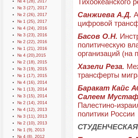
Тихоокеанского р
№ 4 (28), 2017
№ 3 (27), 2017
Санжиева А.Д.
А
№ 2 (26), 2017
№ 1 (25), 2017
цифровой трансф
№ 4 (24), 2016
Басов О.Н.
Инст
№ 3 (23), 2016
№ 2 (22), 2016
политическую вла
№ 1 (21), 2016
организаций (на
№ 4 (20),2015
№ 2 (18), 2015
Хазели Реза.
Ме
№ 3 (19), 2015
трансферты мигр
№ 1 (17), 2015
№ 4 (16), 2014
Баракат Кайс 
№ 1 (13), 2014
Салеем Мустафа
№ 3 (15), 2014
№ 2 (14), 2014
Палестино-израи
№ 4 (12), 2013
политики России
№ 3 (11), 2013
№ 2 (10), 2013
СТУДЕНЧЕСКАЯ
№ 1 (9), 2013
№ 4 (8), 2012