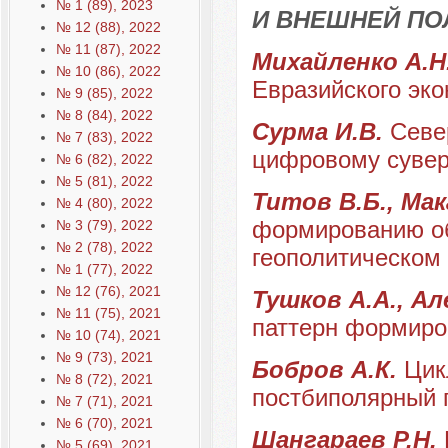
№ 1 (89), 2023
И ВНЕШНЕЙ ПО
№ 12 (88), 2022
№ 11 (87), 2022
Михайленко А.Н
№ 10 (86), 2022
Евразийского эко
№ 9 (85), 2022
№ 8 (84), 2022
Сурма И.В.
Севе
№ 7 (83), 2022
цифровому сувер
№ 6 (82), 2022
№ 5 (81), 2022
Титов В.Б., Мак
№ 4 (80), 2022
формированию об
№ 3 (79), 2022
№ 2 (78), 2022
геополитическом
№ 1 (77), 2022
№ 12 (76), 2021
Тушков А.А., Ал
№ 11 (75), 2021
паттерн формиро
№ 10 (74), 2021
№ 9 (73), 2021
Бобров А.К.
Цик
№ 8 (72), 2021
постбиполярный п
№ 7 (71), 2021
№ 6 (70), 2021
Шангараев Р.Н.
№ 5 (69), 2021