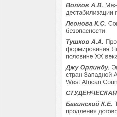
Волков А.В.
Меж
дестабилизации 
Леонова К.С.
Со
безопасности
Тушков А.А.
Про
формирования Яп
половине XX век
Джу Орлинду.
Э
стран Западной А
West African Coun
СТУДЕНЧЕСКАЯ
Багинский К.Е.
продления догов