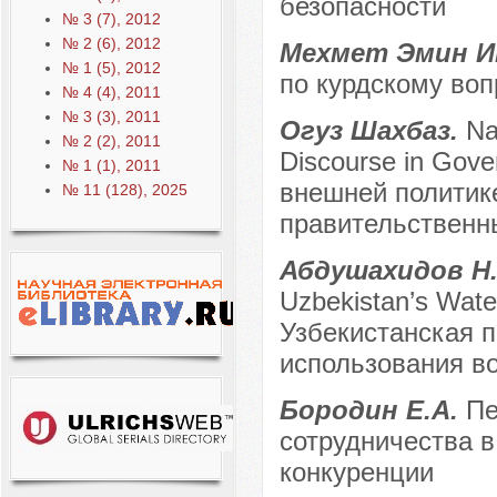
безопасности
№ 3 (7), 2012
№ 2 (6), 2012
Мехмет Эмин И
№ 1 (5), 2012
по курдскому воп
№ 4 (4), 2011
№ 3 (3), 2011
Огуз Шахбаз.
Na
№ 2 (2), 2011
Discourse in Gov
№ 1 (1), 2011
внешней политике
№ 11 (128), 2025
правительственн
Абдушахидов Н
Uzbekistan’s Wate
Узбекистанская п
использования в
Бородин Е.А.
Пе
сотрудничества в
конкуренции