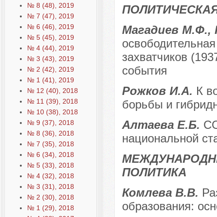
№ 8 (48), 2019
ПОЛИТИЧЕСКА
№ 7 (47), 2019
№ 6 (46), 2019
Магадиев М.Ф., 
№ 5 (45), 2019
освободительная 
№ 4 (44), 2019
захватчиков (1937
№ 3 (43), 2019
события
№ 2 (42), 2019
№ 1 (41), 2019
Рожков И.А.
К в
№ 12 (40), 2018
№ 11 (39), 2018
борьбы и гибрид
№ 10 (38), 2018
Алтаева Е.Б.
CO
№ 9 (37), 2018
№ 8 (36), 2018
национальной ст
№ 7 (35), 2018
№ 6 (34), 2018
МЕЖДУНАРОДН
№ 5 (33), 2018
ПОЛИТИКА
№ 4 (32), 2018
№ 3 (31), 2018
Комлева В.В.
Ра
№ 2 (30), 2018
образования: ос
№ 1 (29), 2018