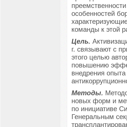
преемственности
особенностей бор
характеризующие
команды к этой р
Цель.
Активизац
г. связывают с п
этого целью авто
повышению эффек
внедрения опыта 
антикоррупционно
Методы.
Методо
новых форм и ме
по инициативе Си
Генеральным сек
трансплантирован