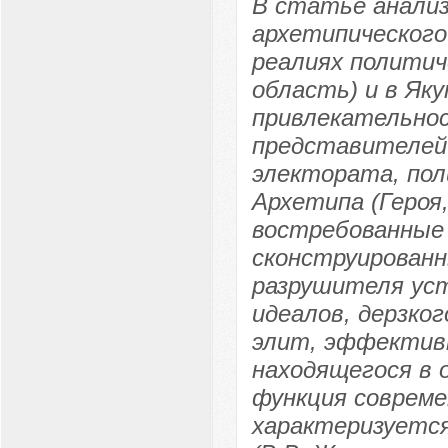
В статье анализ
архетипического
реалиях политич
область) и в Як
привлекательнос
представителей 
электората, по
Архетипа (Героя
востребованные
сконструированн
разрушителя ус
идеалов, дерзко
элит, эффектив
находящегося в 
функция совреме
характеризуется