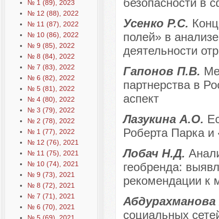
безопасности в 
№ 1 (89), 2023
№ 12 (88), 2022
Усенко Р.С.
Конц
№ 11 (87), 2022
полей» в анализе
№ 10 (86), 2022
№ 9 (85), 2022
деятельности от
№ 8 (84), 2022
№ 7 (83), 2022
Гапонов П.В.
Ме
№ 6 (82), 2022
партнерства в Ро
№ 5 (81), 2022
аспект
№ 4 (80), 2022
№ 3 (79), 2022
Лазукина А.О.
Е
№ 2 (78), 2022
Роберта Парка и 
№ 1 (77), 2022
№ 12 (76), 2021
Лобач Н.Д.
Анали
№ 11 (75), 2021
№ 10 (74), 2021
геобренда: выявл
№ 9 (73), 2021
рекомендации к 
№ 8 (72), 2021
№ 7 (71), 2021
Абдурахманова 
№ 6 (70), 2021
социальных сетей
№ 5 (69), 2021