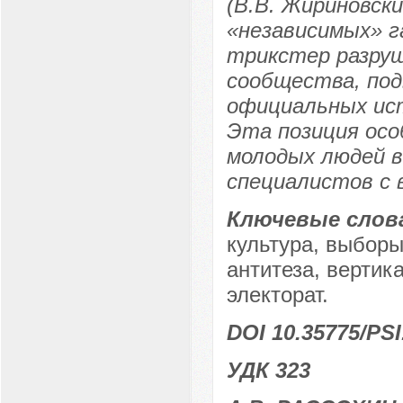
(В.В. Жириновск
«независимых» г
трикстер разру
сообщества, под
официальных ист
Эта позиция осо
молодых людей в
специалистов с 
Ключевые слов
культура, выборы
антитеза, вертик
электорат.
DOI 10.35775/PSI
УДК 323