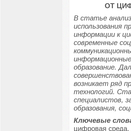
ОТ ЦИ
В статье анализ
использования 
информации к ци
современные со
коммуникационны
информационные 
образование. Да
совершенствован
возникает ряд п
технологий. Ст
специалистов, з
образования, со
Ключевые слов
цифровая среда