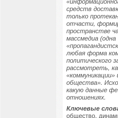
«информационно
средств доставк
только протекан
отчасти, формир
пространстве ч
массмедиа (одна
«пропагандистск
любая форма ком
политического з
рассмотреть, ка
«коммуникации» 
общества». Исхо
какую данные ф
отношениях.
Ключевые слов
общество, динами