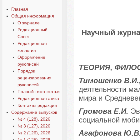
Главная
Общая информация
О журнале
Редакционный
Научный журна
Совет
Редакционная
коллегия
Оформление
рукописей
ТЕОРИЯ, ФИЛО
Порядок
рецензирования
Тимошенко В.И.
рукописей
деятельности мал
Полный текст статьи
мира и Средневек
Редакционная этика
Контакты редакции
Громова Е.И.
Эв
Содержание выпусков
социальной моби
№ 4 (128), 2026
№ 3 (127), 2026
Агафонова Ю.В
№ 2 (126), 2026
№ 1 (125), 2026