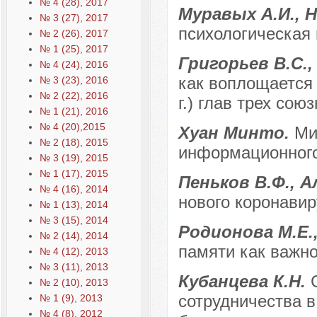
№ 4 (28), 2017
Муравых А.И., 
№ 3 (27), 2017
психологическая
№ 2 (26), 2017
№ 1 (25), 2017
Григорьев В.С.,
№ 4 (24), 2016
как воплощается 
№ 3 (23), 2016
№ 2 (22), 2016
г.) глав трех сою
№ 1 (21), 2016
№ 4 (20),2015
Хуан Минто.
Ми
№ 2 (18), 2015
информационного
№ 3 (19), 2015
№ 1 (17), 2015
Пеньков В.Ф., 
№ 4 (16), 2014
нового коронави
№ 1 (13), 2014
№ 3 (15), 2014
Родионова М.Е.
№ 2 (14), 2014
памяти как важно
№ 4 (12), 2013
№ 3 (11), 2013
Кубанцева К.Н.
№ 2 (10), 2013
сотрудничества в
№ 1 (9), 2013
№ 4 (8), 2012