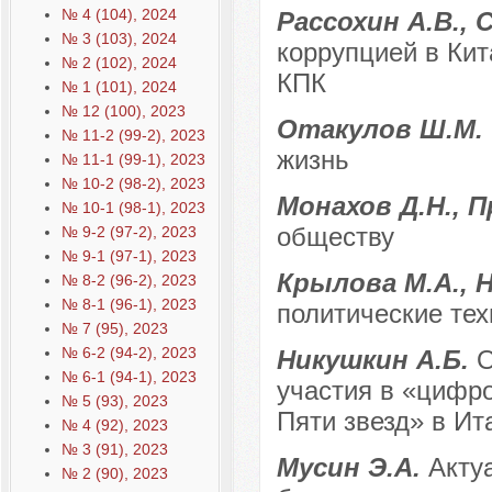
№ 4 (104), 2024
Рассохин А.В., 
№ 3 (103), 2024
коррупцией в Кит
№ 2 (102), 2024
КПК
№ 1 (101), 2024
№ 12 (100), 2023
Отакулов Ш.М.
№ 11-2 (99-2), 2023
жизнь
№ 11-1 (99-1), 2023
№ 10-2 (98-2), 2023
Монахов Д.Н., П
№ 10-1 (98-1), 2023
обществу
№ 9-2 (97-2), 2023
№ 9-1 (97-1), 2023
Крылова М.А., Н
№ 8-2 (96-2), 2023
№ 8-1 (96-1), 2023
политические тех
№ 7 (95), 2023
№ 6-2 (94-2), 2023
Никушкин А.Б.
О
№ 6-1 (94-1), 2023
участия в «цифр
№ 5 (93), 2023
Пяти звезд» в Ит
№ 4 (92), 2023
№ 3 (91), 2023
Мусин Э.А.
Акту
№ 2 (90), 2023