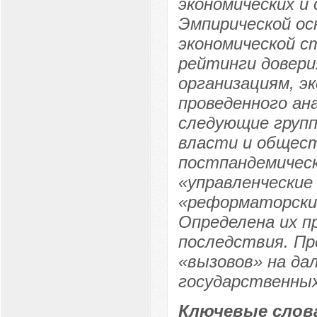
экономических и
Эмпирической ос
экономической с
рейтинги довери
организациям, э
проведенного ан
следующие групп
власти и общест
постпандемическ
«управленческие
«реформаторские
Определена их п
последствия. Пр
«вызовов» на да
государственны
Ключевые слов