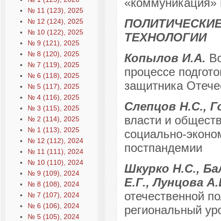
«коммуникация» 
№ 11 (123), 2025
ПОЛИТИЧЕСКИЕ
№ 12 (124), 2025
№ 10 (122), 2025
ТЕХНОЛОГИИ
№ 9 (121), 2025
№ 8 (120), 2025
Копылов И.А.
Во
№ 7 (119), 2025
процессе подгото
№ 6 (118), 2025
защитника Отече
№ 5 (117), 2025
№ 4 (116), 2025
Слепцов Н.С., Г
№ 3 (115), 2025
власти и общест
№ 2 (114), 2025
№ 1 (113), 2025
социально-эконо
№ 12 (112), 2024
постпандемии
№ 11 (111), 2024
№ 10 (110), 2024
Шкурко Н.С., Ба
№ 9 (109), 2024
Е.Г., Лунцова А
№ 8 (108), 2024
отечественной п
№ 7 (107), 2024
№ 6 (106), 2024
региональный ур
№ 5 (105), 2024