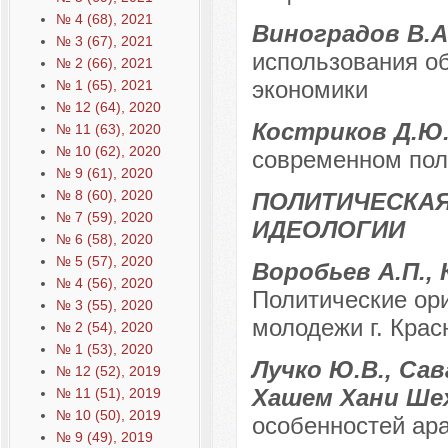
№ 4 (68), 2021
Виноградов В.А
№ 3 (67), 2021
использования о
№ 2 (66), 2021
экономики
№ 1 (65), 2021
№ 12 (64), 2020
Костриков Д.Ю
№ 11 (63), 2020
№ 10 (62), 2020
современном пол
№ 9 (61), 2020
№ 8 (60), 2020
ПОЛИТИЧЕСКАЯ
№ 7 (59), 2020
ИДЕОЛОГИИ
№ 6 (58), 2020
№ 5 (57), 2020
Воробьев А.П.,
№ 4 (56), 2020
Политические ор
№ 3 (55), 2020
молодежи г. Крас
№ 2 (54), 2020
№ 1 (53), 2020
Лучко Ю.В., Са
№ 12 (52), 2019
Хашем Хани Ше
№ 11 (51), 2019
№ 10 (50), 2019
особенностей ар
№ 9 (49), 2019