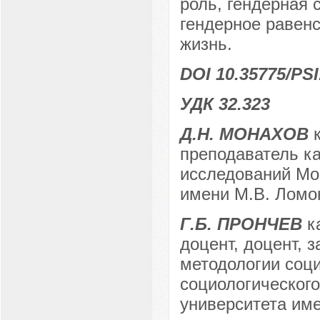
роль, гендерная 
гендерное равенс
жизнь.
DOI 10.35775/PSI
УДК 32.323
Д.Н. МОНАХОВ
к
преподаватель к
исследований Мос
имени М.В. Ломон
Г.Б. ПРОНЧЕВ
к
доцент, доцент, 
методологии соц
социологического
университета име