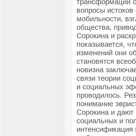
трансформации о
вопросы истоков
мобильности, вз
общества, приво
Сорокина и раскр
показывается, ч
изменений они об
становятся всео
новизна заключае
связи теории со
и социальных эфф
проводилось. Рез
понимание эврис
Сорокина и дают 
социальных и пол
интенсификация 