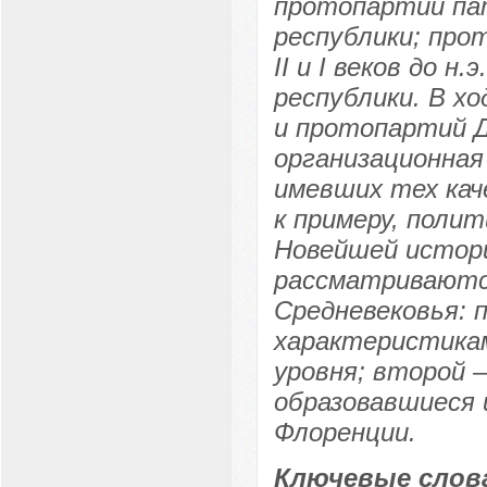
протопартии пат
республики; про
II и I веков до н
республики. В х
и протопартий Д
организационная
имевших тех кач
к примеру, полит
Новейшей истори
рассматриваются
Средневековья: 
характеристикам
уровня; второй 
образовавшиеся 
Флоренции.
Ключевые слов