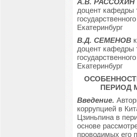
А.В. РАССОХИН
доцент кафедры т
государственного
Екатеринбург
В.Д. СЕМЕНОВ
к
доцент кафедры т
государственного
Екатеринбург
ОСОБЕННОСТИ
ПЕРИОД М
Введение.
Автор
коррупцией в Кит
Цзиньпина в пери
основе рассмотр
проводимых его 