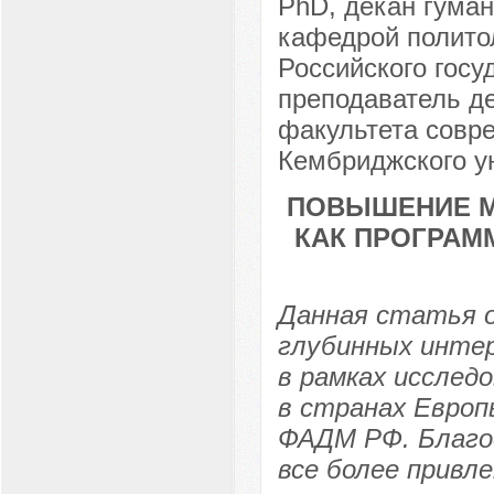
PhD, декан гума
кафедрой полито
Российского госу
преподаватель д
факультета совр
Кембриджского ун
ПОВЫШЕНИЕ М
КАК ПРОГРАМ
Данная статья о
глубинных интер
в рамках исслед
в странах Европы
ФАДМ РФ. Благо
все более привл