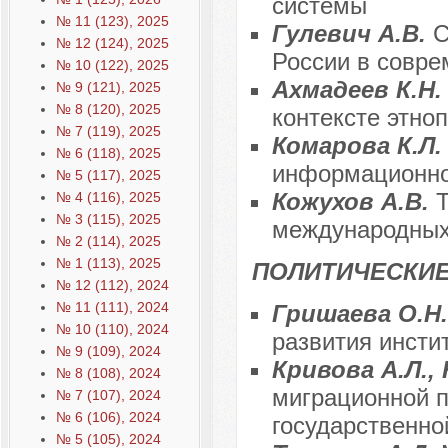
системы
№ 11 (123), 2025
Гулевич А.В.
С
№ 12 (124), 2025
России в совре
№ 10 (122), 2025
Ахмадеев К.Н
№ 9 (121), 2025
№ 8 (120), 2025
контексте этно
№ 7 (119), 2025
Комарова К.Л
№ 6 (118), 2025
информационно
№ 5 (117), 2025
Кожухов А.В.
№ 4 (116), 2025
№ 3 (115), 2025
международных
№ 2 (114), 2025
№ 1 (113), 2025
ПОЛИТИЧЕСКИЕ
№ 12 (112), 2024
№ 11 (111), 2024
Гришаева О.Н.
№ 10 (110), 2024
развития инсти
№ 9 (109), 2024
Кривова А.Л.,
№ 8 (108), 2024
миграционной п
№ 7 (107), 2024
№ 6 (106), 2024
государственно
№ 5 (105), 2024