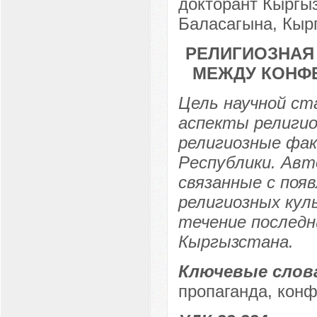
докторант Кыргыз
Баласагына, Кырг
РЕЛИГИОЗНАЯ
МЕЖДУ КОНФ
Цель научной ст
аспекты религио
религиозные фа
Республики. Ав
связанные с поя
религиозных кул
течение последн
Кыргызстана.
Ключевые слов
пропаганда, конф