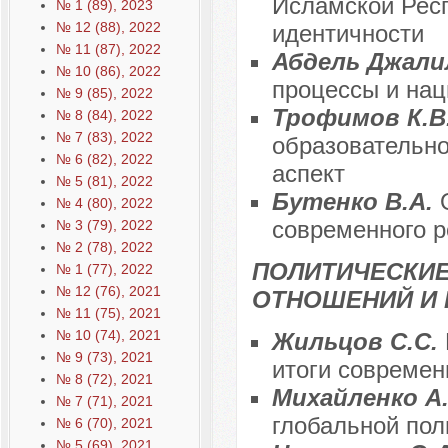
Исламской Респ
№ 1 (89), 2023
№ 12 (88), 2022
идентичности
№ 11 (87), 2022
Абдель Джали
№ 10 (86), 2022
процессы и нац
№ 9 (85), 2022
Трофимов К.В
№ 8 (84), 2022
№ 7 (83), 2022
образовательно
№ 6 (82), 2022
аспект
№ 5 (81), 2022
Бутенко В.А.
№ 4 (80), 2022
современного р
№ 3 (79), 2022
№ 2 (78), 2022
ПОЛИТИЧЕСКИ
№ 1 (77), 2022
№ 12 (76), 2021
ОТНОШЕНИЙ И 
№ 11 (75), 2021
№ 10 (74), 2021
Жильцов C.С.
№ 9 (73), 2021
итоги современ
№ 8 (72), 2021
Михайленко А
№ 7 (71), 2021
глобальной пол
№ 6 (70), 2021
№ 5 (69), 2021