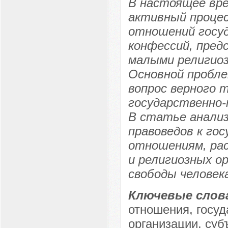
В настоящее вре
активный проце
отношений госуд
конфессий, пред
малыми религиоз
Основной пробле
вопрос верного 
государственно
В статье анали
правоведов к го
отношениям, ра
и религиозных о
свободы человек
Ключевые слов
отношения, госуд
организации, су