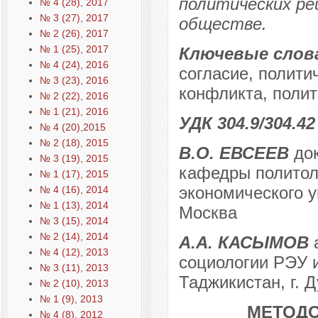
политических ре
№ 4 (28), 2017
№ 3 (27), 2017
обществе.
№ 2 (26), 2017
№ 1 (25), 2017
Ключевые слов
№ 4 (24), 2016
согласие, полити
№ 3 (23), 2016
конфликта, полит
№ 2 (22), 2016
№ 1 (21), 2016
УДК 304.9/304.42
№ 4 (20),2015
№ 2 (18), 2015
В.О. ЕВСЕЕВ
док
№ 3 (19), 2015
кафедры политоло
№ 1 (17), 2015
экономического ун
№ 4 (16), 2014
№ 1 (13), 2014
Москва
№ 3 (15), 2014
№ 2 (14), 2014
А.А. КАСЫМОВ
а
№ 4 (12), 2013
социологии РЭУ и
№ 3 (11), 2013
Таджикистан, г. 
№ 2 (10), 2013
№ 1 (9), 2013
МЕТОДО
№ 4 (8), 2012