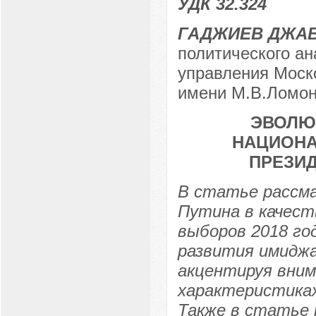
УДК 32.324
ГАДЖИЕВ ДЖАВ
политического ан
управления Моско
имени М.В.Ломоно
ЭВОЛЮЦ
НАЦИОНА
ПРЕЗИД
В статье рассма
Путина в качест
выборов 2018 го
развития имиджа 
акцентируя вним
характеристиках
Также в статье