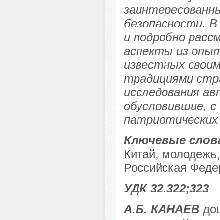
заинтересованны
безопасности. В
и подробно рас
аспекты из опы
известных свои
традициями стра
исследования а
обусловившие, с
патриотических 
Ключевые слов
Китай, молодежь,
Российская Феде
УДК 32.322;323
А.Б. КАНАЕВ
доц