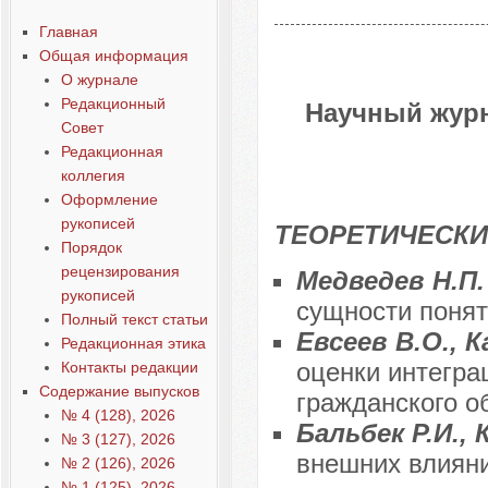
Главная
Общая информация
О журнале
Редакционный
Научный журн
Совет
Редакционная
коллегия
Оформление
рукописей
ТЕОРЕТИЧЕСКИ
Порядок
рецензирования
Медведев Н.П
рукописей
сущности поня
Полный текст статьи
Евсеев В.О., 
Редакционная этика
оценки интегра
Контакты редакции
Содержание выпусков
гражданского о
№ 4 (128), 2026
Бальбек Р.И.,
№ 3 (127), 2026
внешних влиян
№ 2 (126), 2026
№ 1 (125), 2026