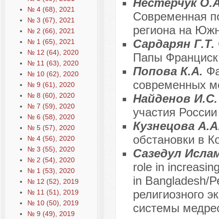
Нестерчук О.А
№ 4 (68), 2021
Современная по
№ 3 (67), 2021
региона на Юж
№ 2 (66), 2021
Сардарян Г.Т.
№ 1 (65), 2021
№ 12 (64), 2020
Папы Франциск
№ 11 (63), 2020
Попова К.А.
Фа
№ 10 (62), 2020
современных м
№ 9 (61), 2020
№ 8 (60), 2020
Найденов И.С
№ 7 (59), 2020
участия России
№ 6 (58), 2020
Кузнецова A.А
№ 5 (57), 2020
обстановки в Ко
№ 4 (56), 2020
№ 3 (55), 2020
Сазедул Исла
№ 2 (54), 2020
role in increasi
№ 1 (53), 2020
in Bangladesh/Р
№ 12 (52), 2019
религиозного э
№ 11 (51), 2019
№ 10 (50), 2019
системы медре
№ 9 (49), 2019