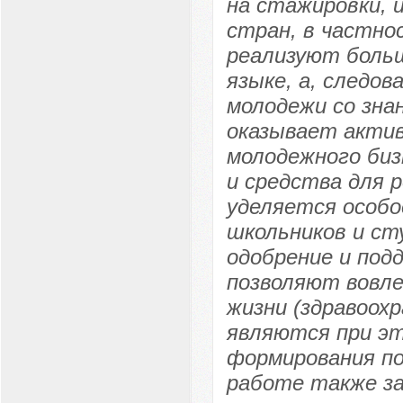
на стажировки, 
стран, в частнос
реализуют больш
языке, а, следо
молодежи со зна
оказывает актив
молодежного биз
и средства для 
уделяется особо
школьников и с
одобрение и под
позволяют вовле
жизни (здравоохр
являются при э
формирования по
работе также з