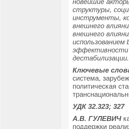
новейшие актор
структуры, соц
инструменты, к
внешнего влиян
внешнего влияния
использованием 
эффективности 
дестабилизации.
Ключевые слов
система, зарубеж
политическая ста
транснациональн
УДК 32.323; 327
А.В. ГУЛЕВИЧ
ка
поддержки реали