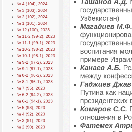
Ташанов А.Д.
№ 4 (104), 2024
государственны
№ 3 (103), 2024
Узбекистан)
№ 2 (102), 2024
№ 1 (101), 2024
Магадиев М.Ф.
№ 12 (100), 2023
функционирован
№ 11-2 (99-2), 2023
государственны
№ 11-1 (99-1), 2023
№ 10-2 (98-2), 2023
воспитания мол
№ 10-1 (98-1), 2023
примере Израил
№ 9-2 (97-2), 2023
Канаев А.Б.
Ре
№ 9-1 (97-1), 2023
между конфесс
№ 8-2 (96-2), 2023
№ 8-1 (96-1), 2023
Гаджиев Джав
№ 7 (95), 2023
Путина как нац
№ 6-2 (94-2), 2023
президентских 
№ 6-1 (94-1), 2023
Комаров С.С.
№ 5 (93), 2023
№ 4 (92), 2023
отношения в Ро
№ 3 (91), 2023
Фатемех Атр
№ 2 (90), 2023