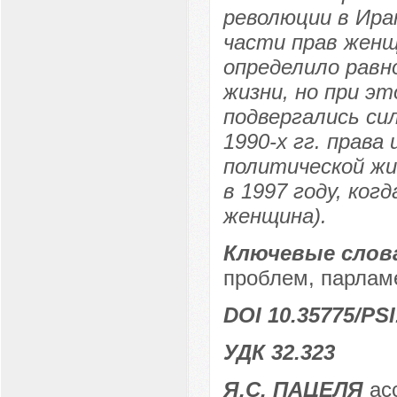
революции в Ира
части прав жен
определило равн
жизни, но при э
подвергались си
1990-х гг. права
политической жи
в 1997 году, ко
женщина).
Ключевые слов
проблем, парламе
DOI 10.35775/PSI
УДК 32.323
Я.С. ПАЦЕЛЯ
ас