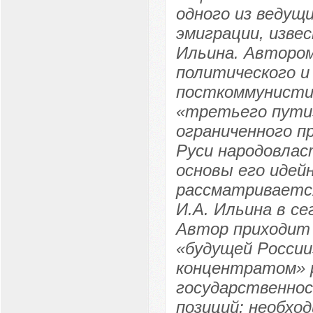
одного из ведущ
эмиграции, изве
Ильина. Автором
политического 
посткоммунистич
«третьего пути»
ограниченного п
Руси народовла
основы его идей
рассматриваетс
И.А. Ильина в с
Автор приходит 
«будущей России
концентратом» р
государственнос
позиций: необхо