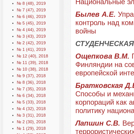
Национальные эл
№ 8 (48), 2019
№ 7 (47), 2019
Былев А.Е.
Упра
№ 6 (46), 2019
контроль над ко
№ 5 (45), 2019
войны
№ 4 (44), 2019
№ 3 (43), 2019
СТУДЕНЧЕСКАЯ
№ 2 (42), 2019
№ 1 (41), 2019
Ощепкова В.М.
№ 12 (40), 2018
№ 11 (39), 2018
Финляндии на со
№ 10 (38), 2018
европейской инт
№ 9 (37), 2018
№ 8 (36), 2018
Братковская Д.В
№ 7 (35), 2018
Способы и механ
№ 6 (34), 2018
корпораций как 
№ 5 (33), 2018
№ 4 (32), 2018
политику национ
№ 3 (31), 2018
Лапшин С.В.
Вер
№ 2 (30), 2018
№ 1 (29), 2018
террористических