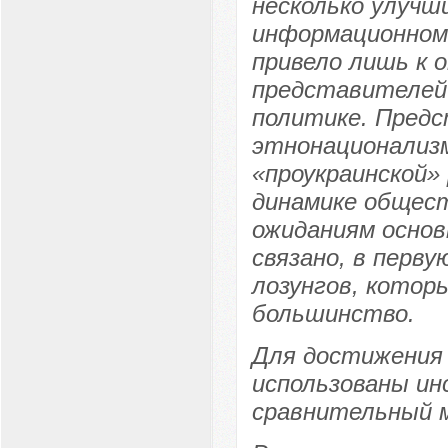
несколько улучши
информационном
привело лишь к 
представителей 
политике. Предс
этнонационализм
«проукраинской»
динамике общест
ожиданиям основ
связано, в перв
лозунгов, котор
большинство.
Для достижения 
использованы ин
сравнительный 