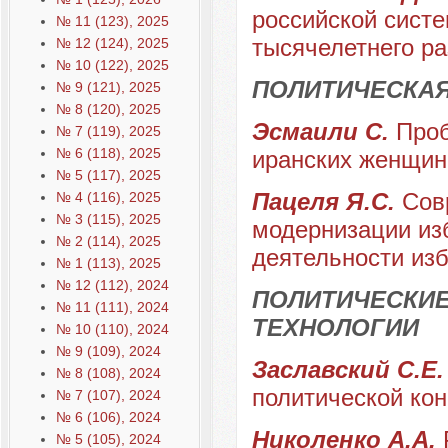
российской сист
№ 11 (123), 2025
тысячелетнего ра
№ 12 (124), 2025
№ 10 (122), 2025
ПОЛИТИЧЕСКА
№ 9 (121), 2025
№ 8 (120), 2025
Эсмаили C.
Проб
№ 7 (119), 2025
№ 6 (118), 2025
иранских женщин
№ 5 (117), 2025
Пацеля Я.С.
Сов
№ 4 (116), 2025
№ 3 (115), 2025
модернизации изб
№ 2 (114), 2025
деятельности из
№ 1 (113), 2025
№ 12 (112), 2024
ПОЛИТИЧЕСКИЕ
№ 11 (111), 2024
ТЕХНОЛОГИИ
№ 10 (110), 2024
№ 9 (109), 2024
Заславский С.Е
№ 8 (108), 2024
политической ко
№ 7 (107), 2024
№ 6 (106), 2024
Николенко А.А.
№ 5 (105), 2024