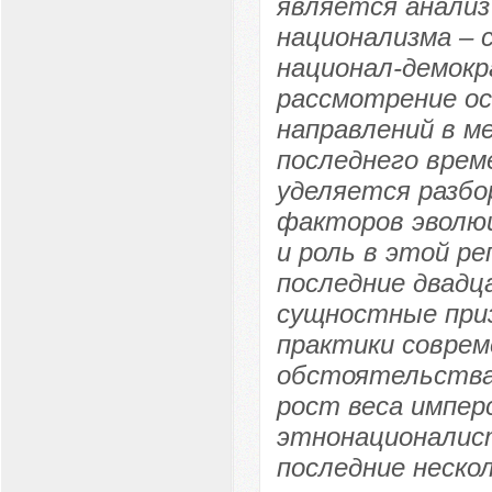
является анализ
национализма – 
национал-демокр
рассмотрение ос
направлений в м
последнего врем
уделяется разбо
факторов эволюц
и роль в этой р
последние двадц
сущностные приз
практики соврем
обстоятельства,
рост веса импер
этнонационалист
последние неско