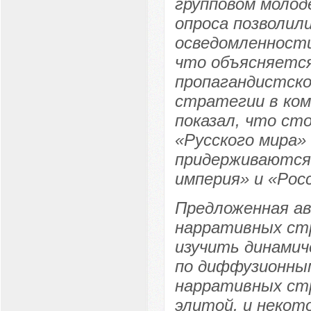
групповом молод
опроса позволил
осведомленности
что объясняетс
пропагандистско
стратегии в ко
показал, что ст
«Русского мира»
придерживаются 
империя» и «Рос
Предложенная ав
нарративных ст
изучить динами
по диффузионны
нарративных ст
элитой, и некот