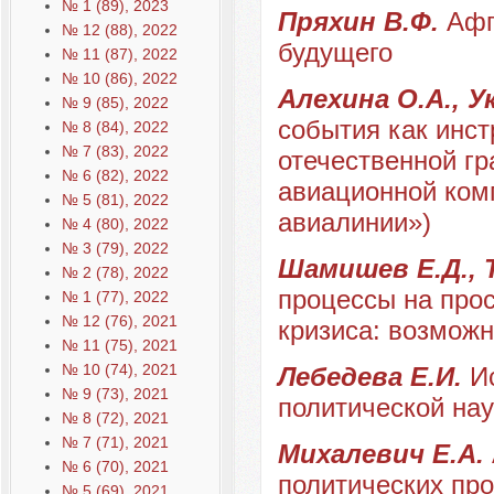
№ 1 (89), 2023
Пряхин В.Ф.
Афг
№ 12 (88), 2022
будущего
№ 11 (87), 2022
№ 10 (86), 2022
Алехина О.А., У
№ 9 (85), 2022
события как инст
№ 8 (84), 2022
№ 7 (83), 2022
отечественной гр
№ 6 (82), 2022
авиационной ком
№ 5 (81), 2022
авиалинии»)
№ 4 (80), 2022
№ 3 (79), 2022
Шамишев Е.Д.,
№ 2 (78), 2022
процессы на про
№ 1 (77), 2022
№ 12 (76), 2021
кризиса: возмож
№ 11 (75), 2021
№ 10 (74), 2021
Лебедева Е.И.
И
№ 9 (73), 2021
политической нау
№ 8 (72), 2021
№ 7 (71), 2021
Михалевич Е.А.
№ 6 (70), 2021
политических пр
№ 5 (69), 2021