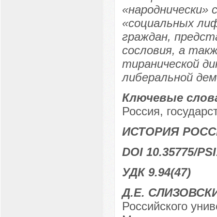
«народнически» 
«социальных лиф
граждан, предст
сословия, а так
тиранической д
либеральной дем
Ключевые слов
Россия, государст
ИСТОРИЯ РОСС
DOI 10.35775/PSI
УДК 9.94(47)
Д.Е. СЛИЗОВСК
Российского унив