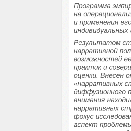
Программа эмпир
на операционали
и применения его
индивидуальных 
Результатом ст
нарративной пол
возможностей ее
практик и совер
оценки. Внесен 
«нарративных ст
диффузионного п
внимания наход
нарративных стр
фокус исследова
аспект проблем