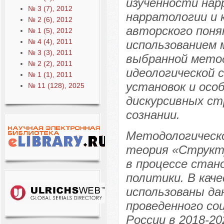
изученности нар
№ 3 (7), 2012
нарратологии и 
№ 2 (6), 2012
авторского пон
№ 1 (5), 2012
№ 4 (4), 2011
использованием 
№ 3 (3), 2011
выбранной метод
№ 2 (2), 2011
идеологической 
№ 1 (1), 2011
установок и осо
№ 11 (128), 2025
дискурсивных ст
сознании.
Методологическо
теория «Структ
в процессе стан
политики. В кач
использованы да
проведенного со
России в 2018-20