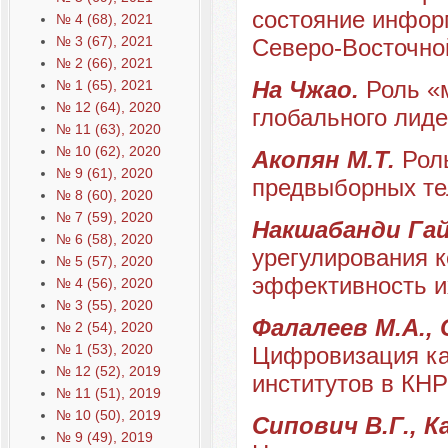
состояние инфор
№ 4 (68), 2021
№ 3 (67), 2021
Северо-Восточно
№ 2 (66), 2021
На Чжао.
Роль «
№ 1 (65), 2021
№ 12 (64), 2020
глобального лид
№ 11 (63), 2020
№ 10 (62), 2020
Акопян М.Т.
Рол
№ 9 (61), 2020
предвыборных те
№ 8 (60), 2020
№ 7 (59), 2020
Накшабанди Га
№ 6 (58), 2020
урегулирования к
№ 5 (57), 2020
эффективность и
№ 4 (56), 2020
№ 3 (55), 2020
Фалалеев М.А., 
№ 2 (54), 2020
№ 1 (53), 2020
Цифровизация ка
№ 12 (52), 2019
институтов в КНР
№ 11 (51), 2019
№ 10 (50), 2019
Сипович В.Г., К
№ 9 (49), 2019