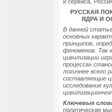
и сервиса, Россия
РУССКАЯ ЛО
ЯДРА И 
В данной стать
основных характ
принципов, опре
феноменов. Так 
цивилизации игр
процессах стано
логичнее всего 
составляющие ци
исследование ку
цивилизационног
Ключевые слов
политическая мы