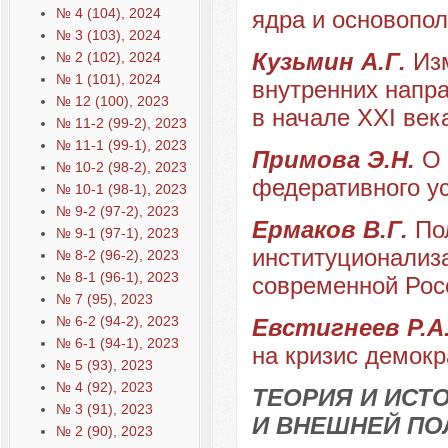
№ 4 (104), 2024
ядра и основопо
№ 3 (103), 2024
Кузьмин А.Г.
Из
№ 2 (102), 2024
№ 1 (101), 2024
внутренних напр
№ 12 (100), 2023
в начале XXI век
№ 11-2 (99-2), 2023
№ 11-1 (99-1), 2023
Примова Э.Н.
О 
№ 10-2 (98-2), 2023
федеративного у
№ 10-1 (98-1), 2023
№ 9-2 (97-2), 2023
Ермаков В.Г.
По
№ 9-1 (97-1), 2023
институционализа
№ 8-2 (96-2), 2023
№ 8-1 (96-1), 2023
современной Рос
№ 7 (95), 2023
№ 6-2 (94-2), 2023
Евстигнеев Р.А
№ 6-1 (94-1), 2023
на кризис демокр
№ 5 (93), 2023
№ 4 (92), 2023
ТЕОРИЯ И ИС
№ 3 (91), 2023
И ВНЕШНЕЙ ПО
№ 2 (90), 2023