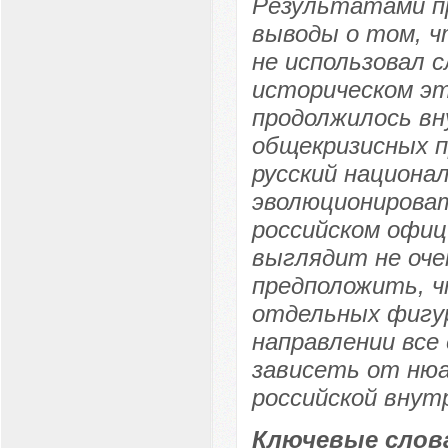
Результатами п
выводы о том, ч
не использовал 
историческом эт
продолжилось вн
общекризисных п
русский национа
эволюционироват
российском офиц
выглядит не оче
предположить, ч
отдельных фигур
направлении все
зависеть от ню
российской внут
Ключевые слов