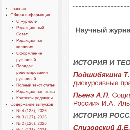
Главная
Общая информация
О журнале
Редакционный
Научный журна
Совет
Редакционная
коллегия
Оформление
рукописей
ИСТОРИЯ И ТЕ
Порядок
рецензирования
Подшибякина Т
рукописей
дискурсивные пр
Полный текст статьи
Редакционная этика
Пьенэ А.П.
Соци
Контакты редакции
России» И.А. Ил
Содержание выпусков
№ 4 (128), 2026
ИСТОРИЯ РОСС
№ 3 (127), 2026
№ 2 (126), 2026
Слизовский Д.Е.
№ 1 (125), 2026