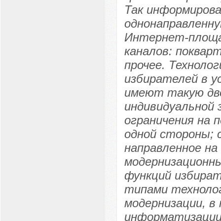
Так информирова
однонаправленну
Интернет-площа
каналов: поквар
прочее. Техноло
избирателей в у
имеют такую дв
индивидуальной 
ограничения на 
одной стороны; 
направленное на
модернизационны
функций избира
типами технолог
модернизации, в
информатизации