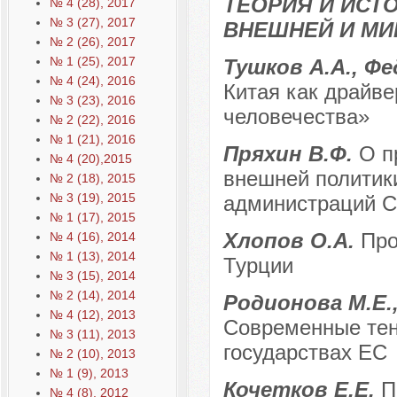
ТЕОРИЯ И ИСТ
№ 4 (28), 2017
№ 3 (27), 2017
ВНЕШНЕЙ И МИ
№ 2 (26), 2017
№ 1 (25), 2017
Тушков А.А., Фе
№ 4 (24), 2016
Китая как драйв
№ 3 (23), 2016
человечества»
№ 2 (22), 2016
№ 1 (21), 2016
Пряхин В.Ф.
О п
№ 4 (20),2015
внешней политик
№ 2 (18), 2015
№ 3 (19), 2015
администраций 
№ 1 (17), 2015
Хлопов О.А.
Про
№ 4 (16), 2014
№ 1 (13), 2014
Турции
№ 3 (15), 2014
№ 2 (14), 2014
Родионова М.Е.,
№ 4 (12), 2013
Современные тен
№ 3 (11), 2013
государствах ЕС
№ 2 (10), 2013
№ 1 (9), 2013
Кочетков Е.Е.
П
№ 4 (8), 2012