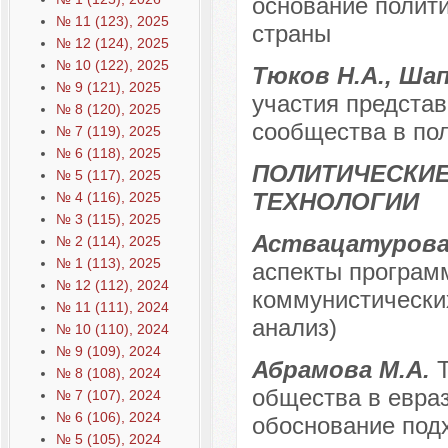
основание полит
№ 11 (123), 2025
страны
№ 12 (124), 2025
№ 10 (122), 2025
Тюков Н.А., Ша
№ 9 (121), 2025
участия представ
№ 8 (120), 2025
сообщества в по
№ 7 (119), 2025
№ 6 (118), 2025
ПОЛИТИЧЕСКИЕ
№ 5 (117), 2025
ТЕХНОЛОГИИ
№ 4 (116), 2025
№ 3 (115), 2025
Аствацатурова 
№ 2 (114), 2025
№ 1 (113), 2025
аспекты програм
№ 12 (112), 2024
коммунистически
№ 11 (111), 2024
анализ)
№ 10 (110), 2024
№ 9 (109), 2024
Абрамова М.А.
№ 8 (108), 2024
общества в евра
№ 7 (107), 2024
№ 6 (106), 2024
обоснование под
№ 5 (105), 2024