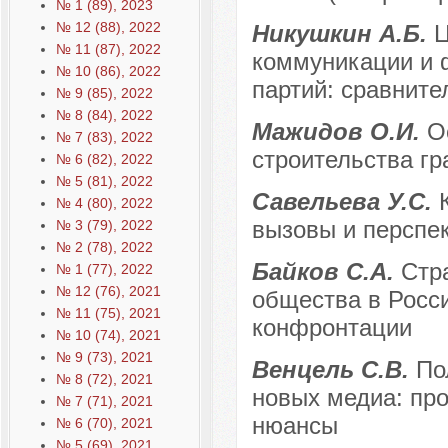
№ 1 (89), 2023
№ 12 (88), 2022
Никушкин А.Б.
Ц
№ 11 (87), 2022
коммуникации и 
№ 10 (86), 2022
партий: сравните
№ 9 (85), 2022
№ 8 (84), 2022
Мажидов О.И.
О
№ 7 (83), 2022
строительства гр
№ 6 (82), 2022
№ 5 (81), 2022
Савельева У.С.
№ 4 (80), 2022
вызовы и перспе
№ 3 (79), 2022
№ 2 (78), 2022
Байков С.А.
Стр
№ 1 (77), 2022
№ 12 (76), 2021
общества в Росс
№ 11 (75), 2021
конфронтации
№ 10 (74), 2021
№ 9 (73), 2021
Венцель С.В.
По
№ 8 (72), 2021
новых медиа: пр
№ 7 (71), 2021
нюансы
№ 6 (70), 2021
№ 5 (69), 2021