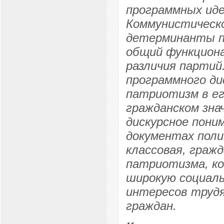
программных иде
Коммунистическ
детерминанты п
общий функцион
различия партий
программного ди
патриотизм в е
гражданском зна
дискурсное пони
документах поли
классовая, граж
патриотизма, ко
широкую социаль
интересов трудя
граждан.