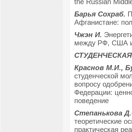
the Russian Middle
Барья Сохраб.
П
Афганистане: пол
Чжэн И.
Энергет
между РФ, США 
СТУДЕНЧЕСКАЯ
Краснов М.И., Б
студенческой мо
вопросу одобрен
Федерации: ценн
поведение
Степанькова Д.
теоретические о
практическая реа