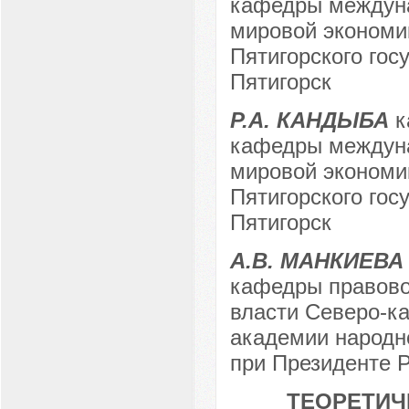
кафедры междуна
мировой экономи
Пятигорского госу
Пятигорск
Р.А. КАНДЫБА
к
кафедры междуна
мировой экономи
Пятигорского госу
Пятигорск
А.В. МАНКИЕВА
кафедры правово
власти Северо-ка
академии народно
при Президенте Р
ТЕОРЕТИЧ