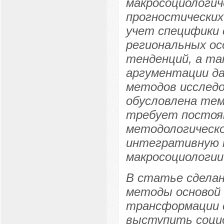
макросоциологич
прогностических
учет специфики 
региональных о
тенденций, а та
аргументации да
методов исследо
обусловлена тем
требует постоян
методологическо
интегративную 
макросоциологии
В статье сделан
методы основой 
трансформации 
выступить соци