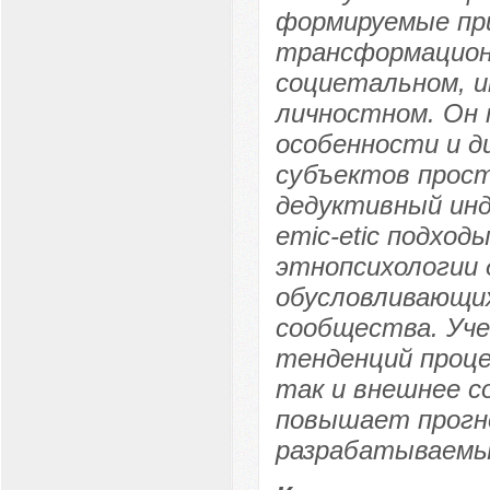
формируемые пр
трансформационн
социетальном, и
личностном. Он
особенности и д
субъектов прост
дедуктивный инд
emic-etic подхо
этнопсихологии 
обусловливающих
сообщества. Уче
тенденций проце
так и внешнее с
повышает прогн
разрабатываемы