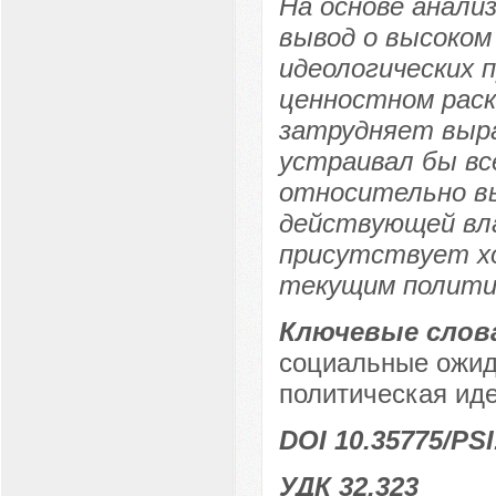
На основе анализ
вывод о высоком
идеологических 
ценностном раск
затрудняет выра
устраивал бы вс
относительно в
действующей вл
присутствует хо
текущим политич
Ключевые слов
социальные ожид
политическая ид
DOI 10.35775/PSI
УДК 32.323