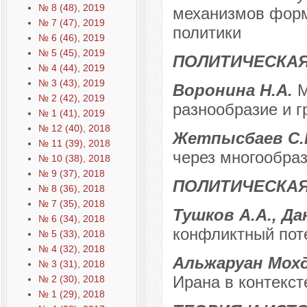
№ 8 (48), 2019
механизмов форм
№ 7 (47), 2019
политики
№ 6 (46), 2019
№ 5 (45), 2019
ПОЛИТИЧЕСКАЯ
№ 4 (44), 2019
№ 3 (43), 2019
Воронина Н.А.
М
№ 2 (42), 2019
разнообразие и г
№ 1 (41), 2019
№ 12 (40), 2018
Жетпысбаев С.
№ 11 (39), 2018
через многообра
№ 10 (38), 2018
№ 9 (37), 2018
ПОЛИТИЧЕСКА
№ 8 (36), 2018
№ 7 (35), 2018
Тушков А.А., Да
№ 6 (34), 2018
конфликтный пот
№ 5 (33), 2018
№ 4 (32), 2018
Альжаруан Мохд
№ 3 (31), 2018
Ирана в контекст
№ 2 (30), 2018
№ 1 (29), 2018