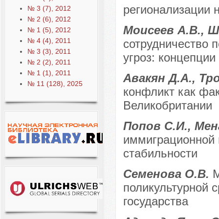
регионализации н
№ 3 (7), 2012
№ 2 (6), 2012
Моисеев А.В., Ш
№ 1 (5), 2012
№ 4 (4), 2011
сотрудничество 
№ 3 (3), 2011
угроз: концепции
№ 2 (2), 2011
№ 1 (1), 2011
Авакян Д.А., Т
№ 11 (128), 2025
конфликт как фак
Великобритании
Попов С.И., Ме
иммиграционной 
стабильности
Семенова О.В.
М
поликультурной с
государства