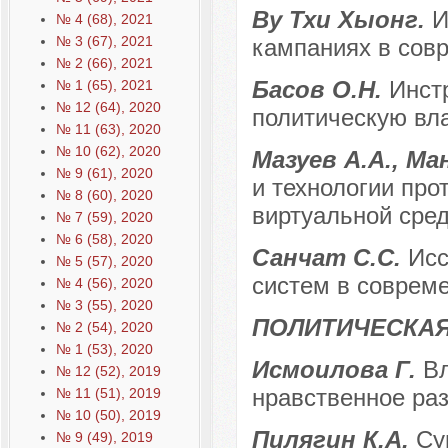
Ву Тхи Хыонг.
И
№ 4 (68), 2021
№ 3 (67), 2021
кампаниях в сов
№ 2 (66), 2021
Басов О.Н.
Инст
№ 1 (65), 2021
№ 12 (64), 2020
политическую вл
№ 11 (63), 2020
№ 10 (62), 2020
Мазуев А.А., М
№ 9 (61), 2020
и технологии про
№ 8 (60), 2020
виртуальной сре
№ 7 (59), 2020
№ 6 (58), 2020
Санчат С.С.
Исс
№ 5 (57), 2020
систем в совреме
№ 4 (56), 2020
№ 3 (55), 2020
ПОЛИТИЧЕСКАЯ
№ 2 (54), 2020
№ 1 (53), 2020
Исмоилова Г.
Вл
№ 12 (52), 2019
нравственное ра
№ 11 (51), 2019
№ 10 (50), 2019
Пилягин К.А.
Су
№ 9 (49), 2019