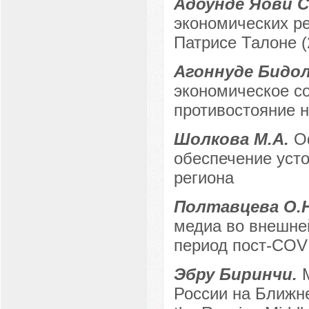
Адоунде Яови 
экономических р
Патрисе Талоне (2
Агоннуде Бидо
экономическое со
противостояние 
Шолкова М.А.
О
обеспечение усто
региона
Полтавцева О.
медиа во внешне
период пост-СOV
Эбру Биринчи.
России на Ближнем