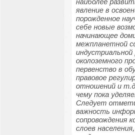
наиболее развит
явление в освое
порожденное нау
себе новые возм
начинающее доми
межпланетной с
индустриальной 
околоземного пр
первенство в об
правовое регули
отношений и т.д
чему пока уделя
Следует отмети
важность инфор
сопровождения к
слоев населения