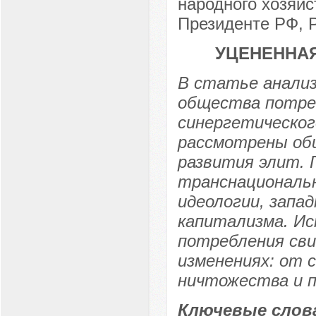
народного хозяйс
Президенте РФ, Р
УЦЕНЕННА
В статье анали
общества потреб
синергетическог
рассмотрены об
развития элит. 
транснациональн
идеологии, запа
капитализма. И
потребления св
изменениях: от 
ничтожества и 
Ключевые слов