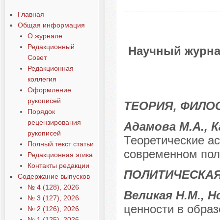
Главная
Общая информация
О журнале
Редакционный
Научный журна
Совет
Редакционная
коллегия
Оформление
рукописей
ТЕОРИЯ, ФИЛО
Порядок
рецензирования
Адамова М.А., К
рукописей
Теоретические а
Полный текст статьи
современном пол
Редакционная этика
Контакты редакции
ПОЛИТИЧЕСКА
Содержание выпусков
№ 4 (128), 2026
Великая Н.М., 
№ 3 (127), 2026
ценности в образ
№ 2 (126), 2026
№ 1 (125), 2026