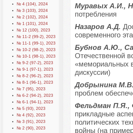
№ 4 (104), 2024
Муравых А.И., 
№ 3 (103), 2024
потребления
№ 2 (102), 2024
№ 1 (101), 2024
Назаров А.Д.
До
№ 12 (100), 2023
современного эт
№ 11-2 (99-2), 2023
№ 11-1 (99-1), 2023
Бубнов А.Ю., С
№ 10-2 (98-2), 2023
Отечественной во
№ 10-1 (98-1), 2023
«мемориальных в
№ 9-2 (97-2), 2023
№ 9-1 (97-1), 2023
дискуссии)
№ 8-2 (96-2), 2023
№ 8-1 (96-1), 2023
Добрынина М.В
№ 7 (95), 2023
проблем обеспеч
№ 6-2 (94-2), 2023
№ 6-1 (94-1), 2023
Фельдман П.Я.,
№ 5 (93), 2023
прикладные аспе
№ 4 (92), 2023
политических те
№ 3 (91), 2023
№ 2 (90), 2023
войны (на приме