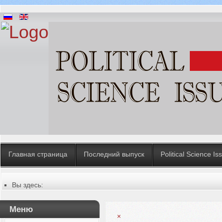
Главная страница
Последний выпуск
Political Science Is
Вы здесь:
Главная
Меню
×