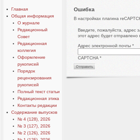
Главная
Ошибка
Общая информация
В настройках плагина reCAPTCH
О журнале
Редакционный
Введите, пожалуйста, адрес 
этот адрес будет отправлено
Совет
Редакционная
Адрес электронной почты
*
коллегия
Оформление
CAPTCHA
*
рукописей
Отправить
Порядок
рецензирования
рукописей
Полный текст статьи
Редакционная этика
Контакты редакции
Содержание выпусков
№ 4 (128), 2026
№ 3 (127), 2026
№ 2 (126), 2026
№ 1 (125), 2026