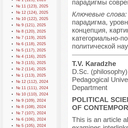
парадигмы совре
№ 11 (123), 2025
№ 12 (124), 2025
Ключевые слова:
№ 10 (122), 2025
парадигма, уровн
№ 9 (121), 2025
концепция, карти
№ 8 (120), 2025
категориально-по
№ 7 (119), 2025
№ 6 (118), 2025
политической нау
№ 5 (117), 2025
№ 4 (116), 2025
T.V. Karadzhe
№ 3 (115), 2025
№ 2 (114), 2025
D.Sc. (philosophy
№ 1 (113), 2025
Pedagogical Univer
№ 12 (112), 2024
Department
№ 11 (111), 2024
№ 10 (110), 2024
POLITICAL SCI
№ 9 (109), 2024
OF CONTEMPOR
№ 8 (108), 2024
№ 7 (107), 2024
This is an article 
№ 6 (106), 2024
№ 5 (105), 2024
examines interlinks